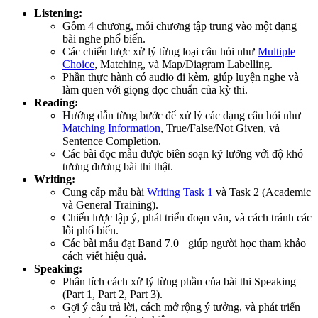
Listening:
Gồm 4 chương, mỗi chương tập trung vào một dạng
bài nghe phổ biến.
Các chiến lược xử lý từng loại câu hỏi như
Multiple
Choice
, Matching, và Map/Diagram Labelling.
Phần thực hành có audio đi kèm, giúp luyện nghe và
làm quen với giọng đọc chuẩn của kỳ thi.
Reading:
Hướng dẫn từng bước để xử lý các dạng câu hỏi như
Matching Information
, True/False/Not Given, và
Sentence Completion.
Các bài đọc mẫu được biên soạn kỹ lưỡng với độ khó
tương đương bài thi thật.
Writing:
Cung cấp mẫu bài
Writing Task 1
và Task 2 (Academic
và General Training).
Chiến lược lập ý, phát triển đoạn văn, và cách tránh các
lỗi phổ biến.
Các bài mẫu đạt Band 7.0+ giúp người học tham khảo
cách viết hiệu quả.
Speaking:
Phân tích cách xử lý từng phần của bài thi Speaking
(Part 1, Part 2, Part 3).
Gợi ý câu trả lời, cách mở rộng ý tưởng, và phát triển