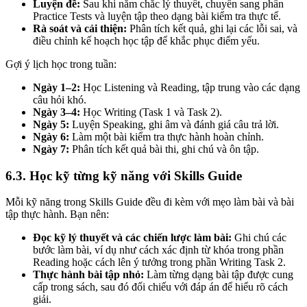
Luyện đề:
Sau khi nắm chắc lý thuyết, chuyển sang phần
Practice Tests và luyện tập theo dạng bài kiểm tra thực tế.
Rà soát và cải thiện:
Phân tích kết quả, ghi lại các lỗi sai, và
điều chỉnh kế hoạch học tập để khắc phục điểm yếu.
Gợi ý lịch học trong tuần:
Ngày 1–2:
Học Listening và Reading, tập trung vào các dạng
câu hỏi khó.
Ngày 3–4:
Học Writing (Task 1 và Task 2).
Ngày 5:
Luyện Speaking, ghi âm và đánh giá câu trả lời.
Ngày 6:
Làm một bài kiểm tra thực hành hoàn chỉnh.
Ngày 7:
Phân tích kết quả bài thi, ghi chú và ôn tập.
6.3. Học kỹ từng kỹ năng với Skills Guide
Mỗi kỹ năng trong Skills Guide đều đi kèm với mẹo làm bài và bài
tập thực hành. Bạn nên:
Đọc kỹ lý thuyết và các chiến lược làm bài:
Ghi chú các
bước làm bài, ví dụ như cách xác định từ khóa trong phần
Reading hoặc cách lên ý tưởng trong phần Writing Task 2.
Thực hành bài tập nhỏ:
Làm từng dạng bài tập được cung
cấp trong sách, sau đó đối chiếu với đáp án để hiểu rõ cách
giải.