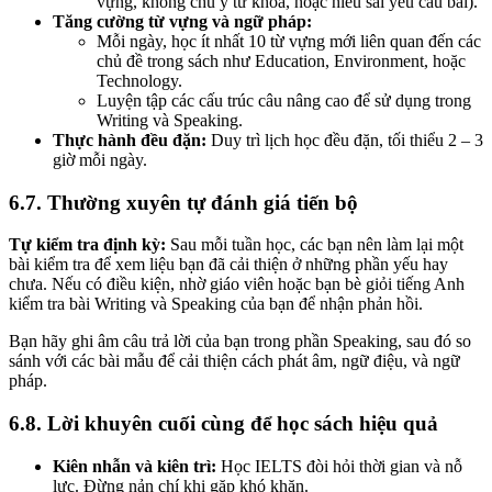
vựng, không chú ý từ khóa, hoặc hiểu sai yêu cầu bài).
Tăng cường từ vựng và ngữ pháp:
Mỗi ngày, học ít nhất 10 từ vựng mới liên quan đến các
chủ đề trong sách như Education, Environment, hoặc
Technology.
Luyện tập các cấu trúc câu nâng cao để sử dụng trong
Writing và Speaking.
Thực hành đều đặn:
Duy trì lịch học đều đặn, tối thiểu 2 – 3
giờ mỗi ngày.
6.7. Thường xuyên tự đánh giá tiến bộ
Tự kiểm tra định kỳ:
Sau mỗi tuần học, các bạn nên làm lại một
bài kiểm tra để xem liệu bạn đã cải thiện ở những phần yếu hay
chưa. Nếu có điều kiện, nhờ giáo viên hoặc bạn bè giỏi tiếng Anh
kiểm tra bài Writing và Speaking của bạn để nhận phản hồi.
Bạn hãy ghi âm câu trả lời của bạn trong phần Speaking, sau đó so
sánh với các bài mẫu để cải thiện cách phát âm, ngữ điệu, và ngữ
pháp.
6.8. Lời khuyên cuối cùng để học sách hiệu quả
Kiên nhẫn và kiên trì:
Học IELTS đòi hỏi thời gian và nỗ
lực. Đừng nản chí khi gặp khó khăn.