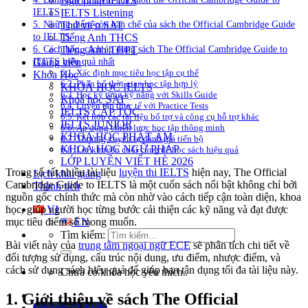
Ngữ pháp IELTS
IELTS
IELTS Listening
5. Những điểm còn hạn chế của sách the Official Cambridge Guide
Thư viện SAT
to IELTS
Tiếng Anh THCS
6. Cách học, cách áp dụng sách The Official Cambridge Guide to
Tiếng Anh THPT
IELTS hiệu quả nhất
Giảng viên
6.1. Xác định mục tiêu học tập cụ thể
Khóa Học
6.2. Phân bổ thời gian học tập hợp lý
KHOÁ HỌC IELTS
6.3. Học kỹ từng kỹ năng với Skills Guide
Khoá học SAT
6.4. Luyện tập thực tế với Practice Tests
IELTS CẤP TỐC
6.5. Kết hợp các tài liệu bổ trợ và công cụ hỗ trợ khác
IELTS JUNIOR
6.6. Áp dụng chiến lược học tập thông minh
KHÓA HỌC PHÁT ÂM
6.7. Thường xuyên tự đánh giá tiến bộ
KHOÁ HỌC NGỮ PHÁP
6.8. Lời khuyên cuối cùng để học sách hiệu quả
LỚP LUYỆN VIẾT HÈ 2026
Trong số rất nhiều tài liệu
luyện thi IELTS
hiện nay, The Official
Lịch khai giảng
Cambridge Guide to IELTS là một cuốn sách nổi bật không chỉ bởi
Thành tích
nguồn gốc chính thức mà còn nhờ vào cách tiếp cận toàn diện, khoa
VI
học, giúp người học từng bước cải thiện các kỹ năng và đạt được
EN
mục tiêu điểm số mong muốn.
Tìm kiếm:
Bài viết này của
trung tâm ngoại ngữ ECE
sẽ phân tích chi tiết về
đối tượng sử dụng, cấu trúc nội dung, ưu điểm, nhược điểm, và
cách sử dụng sách hiệu quả để giúp bạn tận dụng tối đa tài liệu này.
Chưa có khóa học yêu thích.
1. Giới thiệu về sách The Official
Đặt lịch / Tư vấn