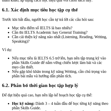
tham khảo, áp dụng cách học hiệu quả với cuốn sách này:
6.1. Xác định mục tiêu học tập cụ thể
Trước khi bắt đầu, người học cần tự trả lời các câu hỏi sau:
Mục tiêu điểm số IELTS là bao nhiêu?
Cần thi IELTS Academic hay General Training?
Cần cải thiện kỹ năng nào nhất (Listening, Reading, Writing,
Speaking)?
Ví dụ:
Nếu mục tiêu là IELTS 6.5 trở lên, bạn nên tập trung kỹ vào
phần Skills Guide để nắm vững chiến lược làm bài và các
mẹo cần thiết.
Nếu gặp khó khăn trong kỹ năng Writing, cần chú trọng vào
phần bài mẫu và hướng dẫn phân tích.
6.2. Phân bổ thời gian học tập hợp lý
Để đạt hiệu quả cao, bạn nên lập kế hoạch học tập cụ thể:
Học kỹ năng:
Dành 3 – 4 tuần đầu để học từng kỹ năng theo
phần Skills Guide.