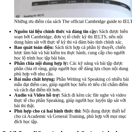
Những ưu điểm của sách The official Cambridge guide to IEL
Nguồn tài liệu chính thức và đáng tin cậy:
Sách được biên
soạn bởi Cambridge, đơn vị tổ chức kỳ thi IELTS, nên nội
dung bám sát với thực tế kỳ thi và đảm bảo tính chính xác.
Bao quát toàn diện:
Sách tích hợp cả phần lý thuyết, chiến
lược làm bài và bài kiểm tra thực hành, cung cấp cho người
học lộ trình học tập bài bản.
Phân chia nội dung hợp lý:
Các kỹ năng và bài tập được
phân chia rõ ràng, giúp người học dễ dàng lựa chọn nội dung
phù hợp với nhu cầu.
Bài mẫu chất lượng:
Phần Writing và Speaking có nhiều bài
mẫu đạt điểm cao, giúp người học hiểu rõ tiêu chí chấm điểm
và cách đạt điểm tốt hơn.
Audio và Video hỗ trợ:
Sách đi kèm các file nghe và video
thực tế cho phần Speaking, giúp người học luyện tập sát với
bài thi thật.
Phù hợp cho cả hai hình thức thi:
Nội dung được thiết kế
cho cả Academic và General Training, phù hợp với mọi mục
đích học tập.