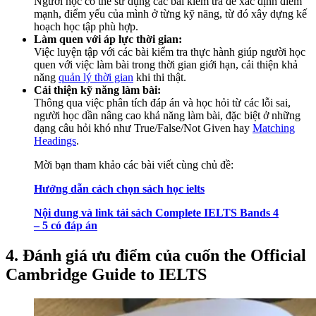
Người học có thể sử dụng các bài kiểm tra để xác định điểm
mạnh, điểm yếu của mình ở từng kỹ năng, từ đó xây dựng kế
hoạch học tập phù hợp.
Làm quen với áp lực thời gian:
Việc luyện tập với các bài kiểm tra thực hành giúp người học
quen với việc làm bài trong thời gian giới hạn, cải thiện khả
năng
quản lý thời gian
khi thi thật.
Cải thiện kỹ năng làm bài:
Thông qua việc phân tích đáp án và học hỏi từ các lỗi sai,
người học dần nâng cao khả năng làm bài, đặc biệt ở những
dạng câu hỏi khó như True/False/Not Given hay
Matching
Headings
.
Mời bạn tham khảo các bài viết cùng chủ đề:
Hướng dẫn cách chọn sách học ielts
Nội dung và link tải sách Complete IELTS Bands 4
– 5 có đáp án
4. Đánh giá ưu điểm của cuốn the Official
Cambridge Guide to IELTS