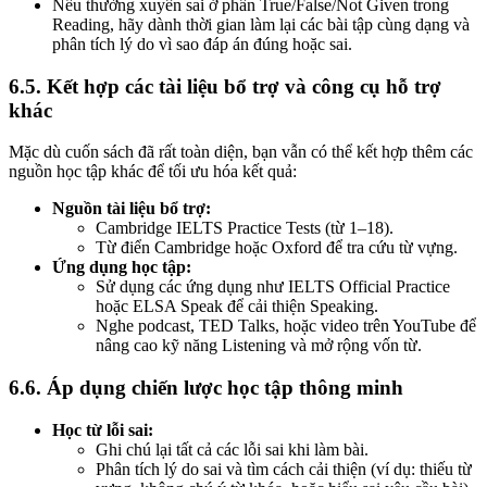
Nếu thường xuyên sai ở phần True/False/Not Given trong
Reading, hãy dành thời gian làm lại các bài tập cùng dạng và
phân tích lý do vì sao đáp án đúng hoặc sai.
6.5. Kết hợp các tài liệu bổ trợ và công cụ hỗ trợ
khác
Mặc dù cuốn sách đã rất toàn diện, bạn vẫn có thể kết hợp thêm các
nguồn học tập khác để tối ưu hóa kết quả:
Nguồn tài liệu bổ trợ:
Cambridge IELTS Practice Tests (từ 1–18).
Từ điển Cambridge hoặc Oxford để tra cứu từ vựng.
Ứng dụng học tập:
Sử dụng các ứng dụng như IELTS Official Practice
hoặc ELSA Speak để cải thiện Speaking.
Nghe podcast, TED Talks, hoặc video trên YouTube để
nâng cao kỹ năng Listening và mở rộng vốn từ.
6.6. Áp dụng chiến lược học tập thông minh
Học từ lỗi sai:
Ghi chú lại tất cả các lỗi sai khi làm bài.
Phân tích lý do sai và tìm cách cải thiện (ví dụ: thiếu từ