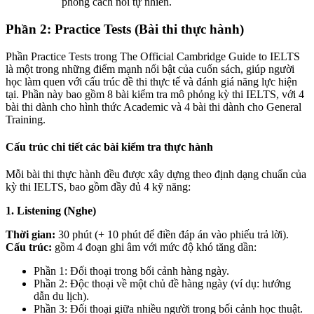
phong cách nói tự nhiên.
Phần 2: Practice Tests (Bài thi thực hành)
Phần Practice Tests trong The Official Cambridge Guide to IELTS
là một trong những điểm mạnh nổi bật của cuốn sách, giúp người
học làm quen với cấu trúc đề thi thực tế và đánh giá năng lực hiện
tại. Phần này bao gồm 8 bài kiểm tra mô phỏng kỳ thi IELTS, với 4
bài thi dành cho hình thức Academic và 4 bài thi dành cho General
Training.
Cấu trúc chi tiết các bài kiểm tra thực hành
Mỗi bài thi thực hành đều được xây dựng theo định dạng chuẩn của
kỳ thi IELTS, bao gồm đầy đủ 4 kỹ năng:
1. Listening (Nghe)
Thời gian:
30 phút (+ 10 phút để điền đáp án vào phiếu trả lời).
Cấu trúc:
gồm 4 đoạn ghi âm với mức độ khó tăng dần:
Phần 1: Đối thoại trong bối cảnh hàng ngày.
Phần 2: Độc thoại về một chủ đề hàng ngày (ví dụ: hướng
dẫn du lịch).
Phần 3: Đối thoại giữa nhiều người trong bối cảnh học thuật.