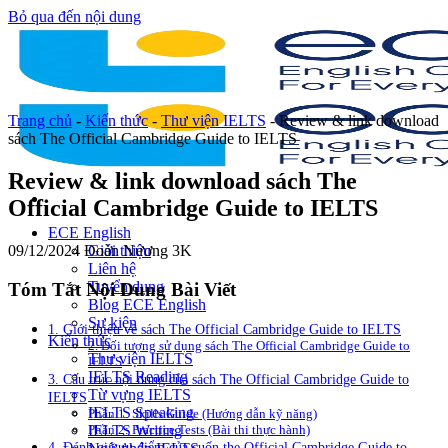
Bỏ qua đến nội dung
Trang chủ
-
Kiến thức
-
Thư viện IELTS
-
Review & link download
sách The Official Cambridge Guide to IELTS
Review & link download sách The
Official Cambridge Guide to IELTS
ECE English
09/12/2024
Đoàn Nương
3K
Giới thiệu
Liên hệ
Tuyển dụng
Tóm Tắt Nội Dung Bài Viết
Blog ECE English
Sự kiện
1. Giới thiệu về sách The Official Cambridge Guide to IELTS
Kiến thức
2. Đối tượng sử dụng sách The Official Cambridge Guide to
Thư viện IELTS
IELTS
IELTS Reading
3. Cấu trúc nội dung của sách The Official Cambridge Guide to
Từ vựng IELTS
IELTS
IELTS Speaking
Phần 1: Skills Guide (Hướng dẫn kỹ năng)
IELTS Writing
Phần 2: Practice Tests (Bài thi thực hành)
4. Đánh giá ưu điểm của cuốn the Official Cambridge Guide to