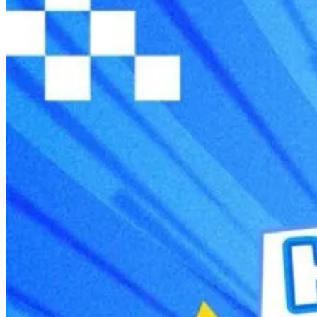
Ngữ pháp IELTS
IELTS Listening
Thư viện SAT
Tiếng Anh THCS
Tiếng Anh THPT
Giảng viên
Khóa Học
KHOÁ HỌC IELTS
Khoá học SAT
IELTS CẤP TỐC
IELTS JUNIOR
KHÓA HỌC PHÁT ÂM
KHOÁ HỌC NGỮ PHÁP
LỚP LUYỆN VIẾT HÈ 2026
Lịch khai giảng
Thành tích
VI
EN
Tìm kiếm:
Chưa có khóa học yêu thích.
Đặt lịch / Tư vấn