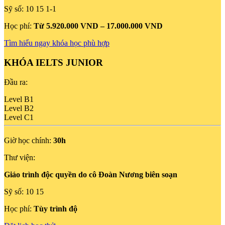
Sỹ số:
10
15
1-1
Học phí:
Từ 5.920.000 VND – 17.000.000 VND
Tìm hiểu ngay khóa học phù hợp
KHÓA IELTS JUNIOR
Đầu ra:
Level B1
Level B2
Level C1
Giờ học chính:
30h
Thư viện:
Giáo trình độc quyền do cô Đoàn Nương biên soạn
Sỹ số:
10
15
Học phí:
Tùy trình độ