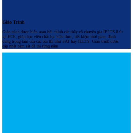
Giáo Trình
Giáo trình được biên soạn bởi chính các thầy cô chuyên gia IELTS 8.0+
tại ECE, giúp học viên chắt lọc kiến thức, tiết kiệm thời gian, đánh
đúng trọng tâm của các bài thi như SAT hay IELTS. Giáo trình được
cập nhật bám sát đề thi từng năm