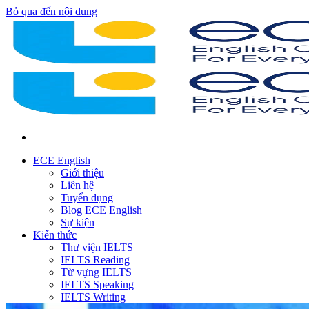
Bỏ qua đến nội dung
ECE English
Giới thiệu
Liên hệ
Tuyển dụng
Blog ECE English
Sự kiện
Kiến thức
Thư viện IELTS
IELTS Reading
Từ vựng IELTS
IELTS Speaking
IELTS Writing