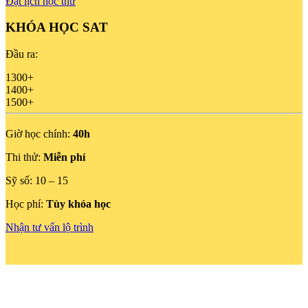
Đặt lịch học thử
KHÓA HỌC SAT
Đầu ra:
1300+
1400+
1500+
Giờ học chính:
40h
Thi thử:
Miễn phí
Sỹ số:
10 – 15
Học phí:
Tùy khóa học
Nhận tư vấn lộ trình