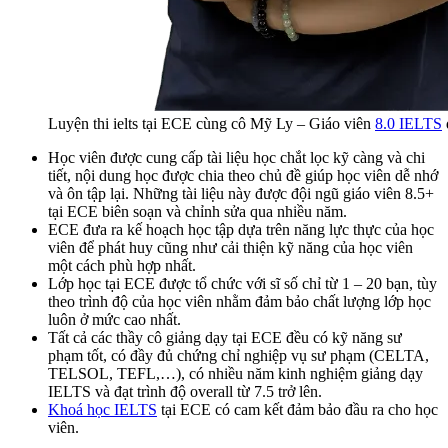
Luyện thi ielts tại ECE cùng cô Mỹ Ly – Giáo viên
8.0 IELTS
Học viên được cung cấp tài liệu học chắt lọc kỹ càng và chi
tiết, nội dung học được chia theo chủ đề giúp học viên dễ nhớ
và ôn tập lại. Những tài liệu này được đội ngũ giáo viên 8.5+
tại ECE biên soạn và chỉnh sửa qua nhiều năm.
ECE đưa ra kế hoạch học tập dựa trên năng lực thực của học
viên để phát huy cũng như cải thiện kỹ năng của học viên
một cách phù hợp nhất.
Lớp học tại ECE được tổ chức với sĩ số chỉ từ 1 – 20 bạn, tùy
theo trình độ của học viên nhằm đảm bảo chất lượng lớp học
luôn ở mức cao nhất.
Tất cả các thầy cô giảng dạy tại ECE đều có kỹ năng sư
phạm tốt, có đầy đủ chứng chỉ nghiệp vụ sư phạm (CELTA,
TELSOL, TEFL,…), có nhiều năm kinh nghiệm giảng dạy
IELTS và đạt trình độ overall từ 7.5 trở lên.
Khoá học IELTS
tại ECE có cam kết đảm bảo đầu ra cho học
viên.