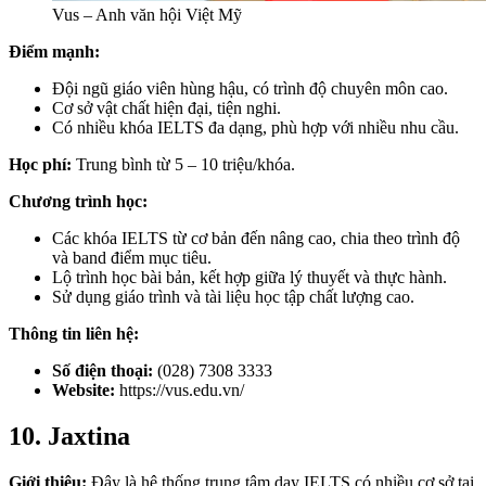
Vus – Anh văn hội Việt Mỹ
Điểm mạnh:
Đội ngũ giáo viên hùng hậu, có trình độ chuyên môn cao.
Cơ sở vật chất hiện đại, tiện nghi.
Có nhiều khóa IELTS đa dạng, phù hợp với nhiều nhu cầu.
Học phí:
Trung bình từ 5 – 10 triệu/khóa.
Chương trình học:
Các khóa IELTS từ cơ bản đến nâng cao, chia theo trình độ
và band điểm mục tiêu.
Lộ trình học bài bản, kết hợp giữa lý thuyết và thực hành.
Sử dụng giáo trình và tài liệu học tập chất lượng cao.
Thông tin liên hệ:
Số điện thoại:
(028) 7308 3333
Website:
https://vus.edu.vn/
10. Jaxtina
Giới thiệu:
Đây là hệ thống trung tâm dạy IELTS có nhiều cơ sở tại