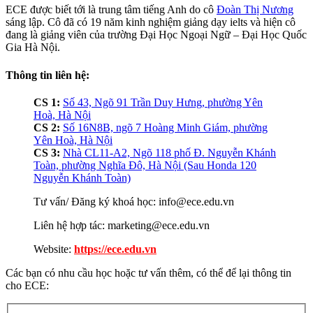
ECE được biết tới là trung tâm tiếng Anh do cô
Đoàn Thị Nương
sáng lập. Cô đã có 19 năm kinh nghiệm giảng dạy ielts và hiện cô
đang là giảng viên của trường Đại Học Ngoại Ngữ – Đại Học Quốc
Gia Hà Nội.
Thông tin liên hệ:
CS 1:
Số 43, Ngõ 91 Trần Duy Hưng, phường Yên
Hoà, Hà Nội
CS 2:
Số 16N8B, ngõ 7 Hoàng Minh Giám, phường
Yên Hoà, Hà Nội
CS 3:
Nhà CL11-A2, Ngõ 118 phố Đ. Nguyễn Khánh
Toàn, phường Nghĩa Đô, Hà Nội (Sau Honda 120
Nguyễn Khánh Toàn)
Tư vấn/ Đăng ký khoá học: info@ece.edu.vn
Liên hệ hợp tác: marketing@ece.edu.vn
Website:
https://ece.edu.vn
Các bạn có nhu cầu học hoặc tư vấn thêm, có thể để lại thông tin
cho ECE: