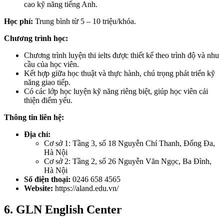
cao kỹ năng tiếng Anh.
Học phí:
Trung bình từ 5 – 10 triệu/khóa.
Chương trình học:
Chương trình luyện thi ielts được thiết kế theo trình độ và nhu
cầu của học viên.
Kết hợp giữa học thuật và thực hành, chú trọng phát triển kỹ
năng giao tiếp.
Có các lớp học luyện kỹ năng riêng biệt, giúp học viên cải
thiện điểm yếu.
Thông tin liên hệ:
Địa chỉ:
Cơ sở 1: Tầng 3, số 18 Nguyễn Chí Thanh, Đống Đa,
Hà Nội
Cơ sở 2: Tầng 2, số 26 Nguyễn Văn Ngọc, Ba Đình,
Hà Nội
Số điện thoại:
0246 658 4565
Website:
https://aland.edu.vn/
6. GLN English Center