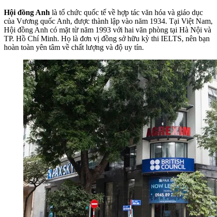
Hội đồng Anh
là tổ chức quốc tế về hợp tác văn hóa và giáo dục
của Vương quốc Anh, được thành lập vào năm 1934. Tại Việt Nam,
Hội đồng Anh có mặt từ năm 1993 với hai văn phòng tại Hà Nội và
TP. Hồ Chí Minh. Họ là đơn vị đồng sở hữu kỳ thi IELTS, nên bạn
hoàn toàn yên tâm về chất lượng và độ uy tín.