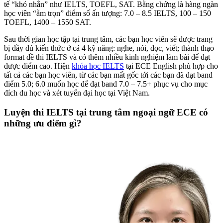
tế “khó nhằn” như IELTS, TOEFL, SAT. Bằng chứng là hàng ngàn
học viên “ẵm trọn” điểm số ấn tượng: 7.0 – 8.5 IELTS, 100 – 150
TOEFL, 1400 – 1550 SAT.
Sau thời gian học tập tại trung tâm, các bạn học viên sẽ được trang
bị đầy đủ kiến thức ở cả 4 kỹ năng: nghe, nói, đọc, viết; thành thạo
format đề thi IELTS và có thêm nhiều kinh nghiệm làm bài để đạt
được điểm cao. Hiện
khóa học IELTS
tại ECE English phù hợp cho
tất cả các bạn học viên, từ các bạn mất gốc tới các bạn đã đạt band
điểm 5.0; 6.0 muốn học để đạt band 7.0 – 7.5+ phục vụ cho mục
đích du học và xét tuyển đại học tại Việt Nam.
Luyện thi IELTS tại trung tâm ngoại ngữ ECE có
những ưu điểm gì?