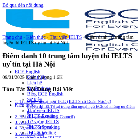
Bỏ qua đến nội dung
Trang chủ
-
Kiến thức
-
Thư viện IELTS
-
Điểm danh 10 trung tâm
luyện thi IELTS uy tín tại Hà Nội
Điểm danh 10 trung tâm luyện thi IELTS
uy tín tại Hà Nội
ECE English
09/01/2025
Đoàn Nương
1.6K
Giới thiệu
Liên hệ
Tuyển dụng
Tóm Tắt Nội Dung Bài Viết
Blog ECE English
Sự kiện
1. Trung tâm ngoại ngữ ECE (IELTS cô Đoàn Nương)
Kiến thức
Luyện thi IELTS tại trung tâm ngoại ngữ ECE có những ưu điểm
Thư viện IELTS
gì?
IELTS Reading
2. Hội đồng Anh (British Council)
Từ vựng IELTS
3. ACET
IELTS Speaking
4. Ngọc Bách IELTS
IELTS Writing
5. Aland English