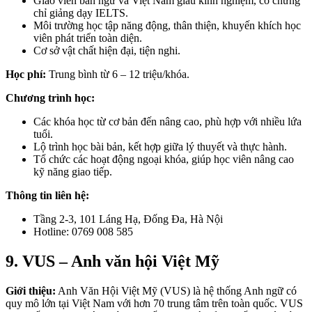
Giáo viên bản ngữ và Việt Nam giàu kinh nghiệm, có chứng
chỉ giảng dạy IELTS.
Môi trường học tập năng động, thân thiện, khuyến khích học
viên phát triển toàn diện.
Cơ sở vật chất hiện đại, tiện nghi.
Học phí:
Trung bình từ 6 – 12 triệu/khóa.
Chương trình học:
Các khóa học từ cơ bản đến nâng cao, phù hợp với nhiều lứa
tuổi.
Lộ trình học bài bản, kết hợp giữa lý thuyết và thực hành.
Tổ chức các hoạt động ngoại khóa, giúp học viên nâng cao
kỹ năng giao tiếp.
Thông tin liên hệ:
Tầng 2-3, 101 Láng Hạ, Đống Đa, Hà Nội
Hotline: 0769 008 585
9. VUS – Anh văn hội Việt Mỹ
Giới thiệu:
Anh Văn Hội Việt Mỹ (VUS) là hệ thống Anh ngữ có
quy mô lớn tại Việt Nam với hơn 70 trung tâm trên toàn quốc. VUS