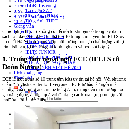
Ngữ pháp IELTS
6. GLN English Center
IELTS Listening
7. IPP IELTS
Thư viện SAT
8. Summit
Tiếng Anh THCS
9. VUS – Anh văn hội Việt Mỹ
Tiếng Anh THPT
10. Jaxtina
Giảng viên
Khóa Học
Chinh phục IELTS không còn là nỗi lo khi bạn có trong tay danh
KHOÁ HỌC IELTS
sách sau đây! Cùng khám phá top 10 trung tâm luyện thi IELTS uy
Khoá học SAT
tín nhất Hà Nội, nơi cung cấp môi trường học tập chất lượng với lộ
IELTS CẤP TỐC
trình bài bản, giáo viên giàu kinh nghiệm và học phí hợp lý.
IELTS JUNIOR
KHÓA HỌC PHÁT ÂM
1. Trung tâm ngoại ngữ ECE (IELTS cô
KHOÁ HỌC NGỮ PHÁP
Đoàn Nương)
LỚP LUYỆN VIẾT HÈ 2026
Lịch khai giảng
Thành tích
ECE là một trong số 10 trung tâm ielts uy tín tại hà nội. Với phương
châm “English Center for Everyone”, ECE tự hào là “ngôi nhà
VI
chung” của những ai đam mê tiếng Anh, mang đến môi trường học
EN
tập năng động và hiệu quả với đa dạng các khóa học, phù hợp với
Tìm kiếm:
mọi lứa tuổi và mục tiêu.
Chưa có khóa học yêu thích.
Đặt lịch / Tư vấn