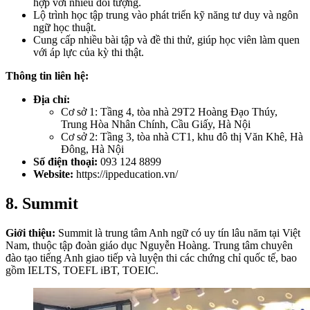
hợp với nhiều đối tượng.
Lộ trình học tập trung vào phát triển kỹ năng tư duy và ngôn
ngữ học thuật.
Cung cấp nhiều bài tập và đề thi thử, giúp học viên làm quen
với áp lực của kỳ thi thật.
Thông tin liên hệ:
Địa chỉ:
Cơ sở 1: Tầng 4, tòa nhà 29T2 Hoàng Đạo Thúy,
Trung Hòa Nhân Chính, Cầu Giấy, Hà Nội
Cơ sở 2: Tầng 3, tòa nhà CT1, khu đô thị Văn Khê, Hà
Đông, Hà Nội
Số điện thoại:
093 124 8899
Website:
https://ippeducation.vn/
8. Summit
Giới thiệu:
Summit là trung tâm Anh ngữ có uy tín lâu năm tại Việt
Nam, thuộc tập đoàn giáo dục Nguyễn Hoàng. Trung tâm chuyên
đào tạo tiếng Anh giao tiếp và luyện thi các chứng chỉ quốc tế, bao
gồm IELTS, TOEFL iBT, TOEIC.