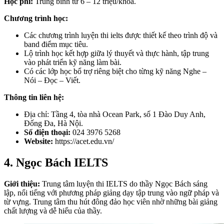
Học phí:
Trung bình từ 6 – 12 triệu/khóa.
Chương trình học:
Các chương trình luyện thi ielts được thiết kế theo trình độ và
band điểm mục tiêu.
Lộ trình học kết hợp giữa lý thuyết và thực hành, tập trung
vào phát triển kỹ năng làm bài.
Có các lớp học bổ trợ riêng biệt cho từng kỹ năng Nghe –
Nói – Đọc – Viết.
Thông tin liên hệ:
Địa chỉ: Tầng 4, tòa nhà Ocean Park, số 1 Đào Duy Anh,
Đống Đa, Hà Nội.
Số điện thoại:
024 3976 5268
Website:
https://acet.edu.vn/
4. Ngọc Bách IELTS
Giới thiệu:
Trung tâm luyện thi IELTS do thầy Ngọc Bách sáng
lập, nổi tiếng với phương pháp giảng dạy tập trung vào ngữ pháp và
từ vựng. Trung tâm thu hút đông đảo học viên nhờ những bài giảng
chất lượng và dễ hiểu của thầy.