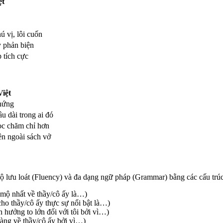
ệt
ú vị, lôi cuốn
y phản biện
 tích cực
Việt
 hứng
âu dài trong ai đó
ọc chăm chỉ hơn
ên ngoài sách vở
ộ lưu loát (Fluency) và đa dạng ngữ pháp (Grammar) bằng các cấu trú
mộ nhất về thầy/cô ấy là…)
ho thầy/cô ấy thực sự nổi bật là…)
 hưởng to lớn đối với tôi bởi vì…)
ràng về thầy/cô ấy bởi vì…)