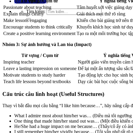
Từ vựng / Cụm từ
Ý nghĩa tiếng Vi
Đặt lịch / Tư vấn
Passionate about teaching
Tâm huyết với việc giảng dạy
Tìm kiếm:
Explain things clearly
Giải thích mọi thứ rõ ràng
Make lessons engaging
Khiến cho bài giảng trở nên th
Encourage students to think critically
Khuyến khích học sinh tư du
Create a positive learning environment
Tạo ra một môi trường học tập
Nhóm 3: Sự ảnh hưởng và Lan tỏa (Impact)
Từ vựng / Cụm từ
Ý nghĩa tiếng 
Inspiring teacher
Người giáo viên truyền cảm
Leave a lasting impression on someone
Để lại một ấn tượng sâu sắc/l
Motivate students to study harder
Tạo động lực cho học sinh h
Teach life lessons beyond textbooks
Dạy các bài học cuộc sống b
Cấu trúc câu linh hoạt (Useful Structures)
Thay vì bắt đầu mọi câu bằng “I like him because…”, hãy nâng cấp đ
What I admire most about him/her was…
(Điều mà tôi ngưỡng 
One thing that made him/her stand out was…
(Một điều khiến c
He/She had a huge impact on me because…
(Thầy/cô ấy có ảnh
I still remember him/her vividly because…
(Tôi vẫn nhớ rất rõ 