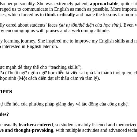
lso her personality. She was extremely patient,
approachable
, quite st
ged us to communicate in English as much as possible. More importantl
ties, which forced us to
think critically
and made the lessons far more
lly cared about students’ faces
(sự tự tôn/thể diện của học sinh)
. Even w
t by encouraging us with praises and a welcoming attitude.
 learning journey. She inspired me to improve my English skills and ma
interested in English later on.
mạnh để thay thế cho “teaching skills”).
ửa (Thuật ngữ ngôn ngữ học diễn tả việc sai quá lâu thành thói quen, c
ọc sinh (Một cách diễn đạt rất thấu cảm và tâm lý).
hers
 sự tiến hóa của phương pháp giảng dạy và tác động của công nghệ.
ades?
ere usually
teacher-centered
, so students mainly listened and memoriz
ive and thought-provoking
, with multiple activities and advanced tec