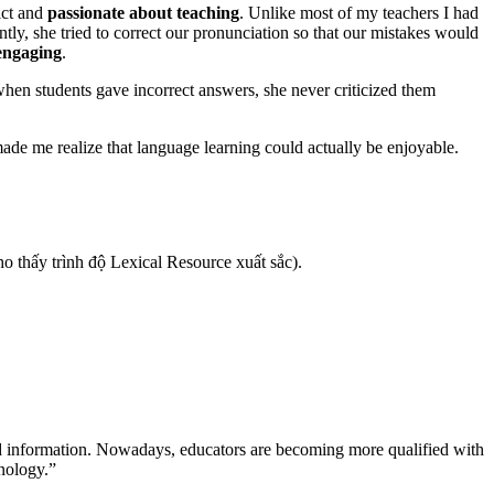
rict and
passionate about teaching
. Unlike most of my teachers I had
y, she tried to correct our pronunciation so that our mistakes would
engaging
.
hen students gave incorrect answers, she never criticized them
de me realize that language learning could actually be enjoyable.
ho thấy trình độ Lexical Resource xuất sắc).
ed information. Nowadays, educators are becoming more qualified with
hnology.”