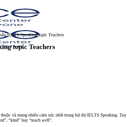
mẫu IELTS Speaking topic Teachers
ing topic Teachers
thuộc và mang nhiều cảm xúc nhất trong bài thi IELTS Speaking. Tuy nhi
od”, “kind” hay “teach well”.