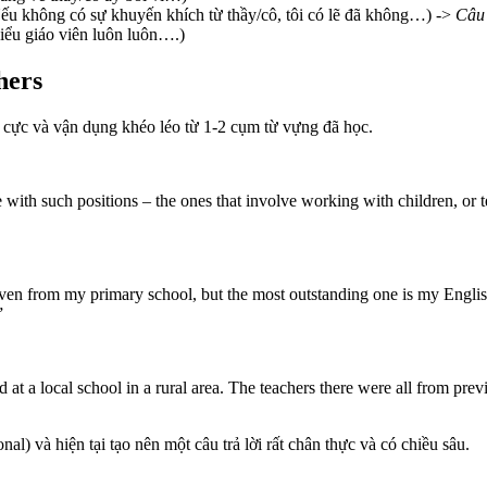
ếu không có sự khuyến khích từ thầy/cô, tôi có lẽ đã không…) ->
Câu 
iểu giáo viên luôn luôn….)
hers
tích cực và vận dụng khéo léo từ 1-2 cụm từ vựng đã học.
 with such positions – the ones that involve working with children, or t
y, even from my primary school, but the most outstanding one is my Engl
”
ed at a local school in a rural area. The teachers there were all from pre
l) và hiện tại tạo nên một câu trả lời rất chân thực và có chiều sâu.