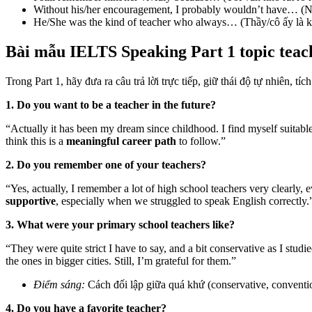
Without his/her encouragement, I probably wouldn’t have…
(N
He/She was the kind of teacher who always…
(Thầy/cô ấy là k
Bài mẫu IELTS Speaking Part 1 topic teac
Trong Part 1, hãy đưa ra câu trả lời trực tiếp, giữ thái độ tự nhiên, 
1. Do you want to be a teacher in the future?
“Actually it has been my dream since childhood. I find myself suitable
think this is a
meaningful career path
to follow.”
2. Do you remember one of your teachers?
“Yes, actually, I remember a lot of high school teachers very clearl
supportive
, especially when we struggled to speak English correctly.
3. What were your primary school teachers like?
“They were quite strict I have to say, and a bit conservative as I studi
the ones in bigger cities. Still, I’m grateful for them.”
Điểm sáng:
Cách đối lập giữa quá khứ (conservative, conventiona
4. Do you have a favorite teacher?