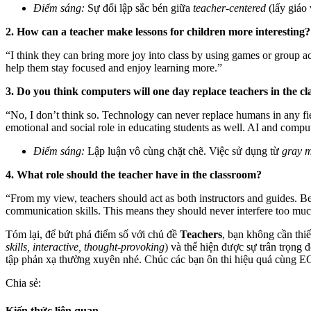
Điểm sáng:
Sự đối lập sắc bén giữa
teacher-centered
(lấy giáo
2. How can a teacher make lessons for children more interesting?
“I think they can bring more joy into class by using games or group a
help them stay focused and enjoy learning more.”
3. Do you think computers will one day replace teachers in the c
“No, I don’t think so. Technology can never replace humans in any fie
emotional and social role in educating students as well. AI and compu
Điểm sáng:
Lập luận vô cùng chặt chẽ. Việc sử dụng từ
gray m
4. What role should the teacher have in the classroom?
“From my view, teachers should act as both instructors and guides. B
communication skills. This means they should never interfere too much
Tóm lại, để bứt phá điểm số với chủ đề
Teachers
, bạn không cần thi
skills, interactive, thought-provoking
) và thể hiện được sự trân trọng 
tập phản xạ thường xuyên nhé. Chúc các bạn ôn thi hiệu quả cùng E
Chia sẻ:
Kiến thức liên quan