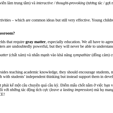
 viên làm trung tâm) và
interactive / thought-provoking
(tương tác / gợi 
ctivities – which are common ideas but still very effective. Young child
lassroom?
lds that require
gray matter
, especially education. We all have to agre
ters are undoubtedly powerful, but they will never be able to understan
atter
(chất xám) và nhấn mạnh vào khả năng
sympathize
(đồng cảm) củ
esides teaching academic knowledge, they should encourage students, m
 with students’ independent thinking but instead support them in devel
ết phải kể một câu chuyện quá cầu kỳ. Điểm mấu chốt nằm ở việc bạn 
đối với những tác động tích cực (
leave a lasting impression
) mà họ mang
CE!