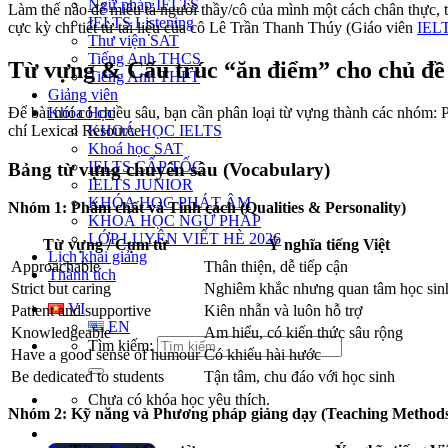
Ngữ pháp IELTS
Làm thế nào để miêu tả người thầy/cô của mình một cách chân thực, 
IELTS Listening
cực kỳ chi tiết từ tài liệu của cô Lê Trần Thanh Thúy (Giáo viên
IELT
Thư viện SAT
Tiếng Anh THCS
Từ vựng & Cấu trúc “ăn điểm” cho chủ đề
Tiếng Anh THPT
Giảng viên
Để bài nói có chiều sâu, bạn cần phân loại từ vựng thành các nhóm:
Khóa Học
chí Lexical Resource.
KHOÁ HỌC IELTS
Khoá học SAT
IELTS CẤP TỐC
Bảng từ vựng chuyên sâu (Vocabulary)
IELTS JUNIOR
KHÓA HỌC PHÁT ÂM
Nhóm 1: Phẩm chất và Tính cách (Qualities & Personality)
KHOÁ HỌC NGỮ PHÁP
LỚP LUYỆN VIẾT HÈ 2026
Từ vựng / Cụm từ
Ý nghĩa tiếng Việt
Lịch khai giảng
Approachable
Thân thiện, dễ tiếp cận
Thành tích
Strict but caring
Nghiêm khắc nhưng quan tâm học sin
VI
Patient and supportive
Kiên nhẫn và luôn hỗ trợ
EN
Knowledgeable
Am hiểu, có kiến thức sâu rộng
Tìm kiếm:
Have a good sense of humour
Có khiếu hài hước
Be dedicated to students
Tận tâm, chu đáo với học sinh
Chưa có khóa học yêu thích.
Nhóm 2: Kỹ năng và Phương pháp giảng dạy (Teaching Method