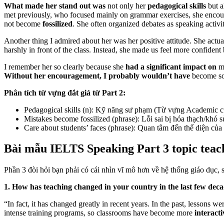
What made her stand out was
not only her
pedagogical skills
but a
met previously, who focused mainly on grammar exercises, she encoura
not become
fossilized
. She often organized debates as speaking activi
Another thing I admired about her was her positive attitude. She actua
harshly in front of the class. Instead, she made us feel more confiden
I remember her so clearly because she
had a significant impact on
my
Without her encouragement, I probably wouldn’t have
become so 
Phân tích từ vựng đắt giá từ Part 2:
Pedagogical skills (n):
Kỹ năng sư phạm (Từ vựng Academic cực 
Mistakes become fossilized (phrase):
Lỗi sai bị hóa thạch/khó s
Care about students’ faces (phrase):
Quan tâm đến thể diện của h
Bài mẫu IELTS Speaking Part 3 topic teac
Phần 3 đòi hỏi bạn phải có cái nhìn vĩ mô hơn về hệ thống giáo dục,
1. How has teaching changed in your country in the last few dec
“In fact, it has changed greatly in recent years. In the past, lessons w
intense training programs, so classrooms have become more
interact