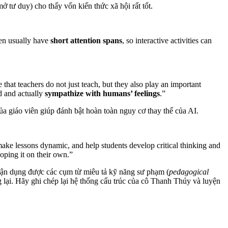
mở tư duy) cho thấy vốn kiến thức xã hội rất tốt.
ren usually have
short attention spans
, so interactive activities can
e that teachers do not just teach, but they also play an important
d and actually
sympathize with humans’ feelings
.”
a giáo viên giúp đánh bật hoàn toàn nguy cơ thay thế của AI.
ake lessons dynamic, and help students develop critical thinking and
oping it on their own.”
vận dụng được các cụm từ miêu tả kỹ năng sư phạm (
pedagogical
 lại. Hãy ghi chép lại hệ thống cấu trúc của cô Thanh Thúy và luyện