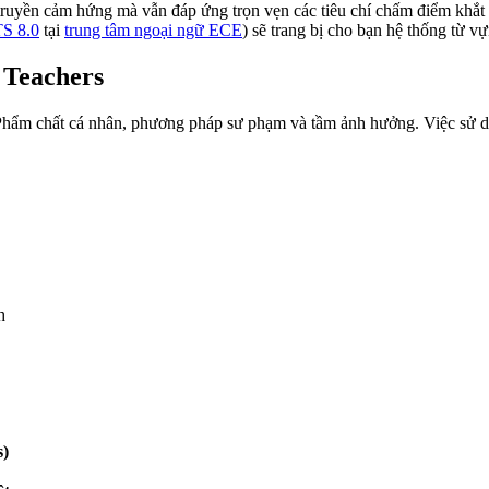
truyền cảm hứng mà vẫn đáp ứng trọn vẹn các tiêu chí chấm điểm khắt 
S 8.0
tại
trung tâm ngoại ngữ ECE
) sẽ trang bị cho bạn hệ thống từ v
 Teachers
 Phẩm chất cá nhân, phương pháp sư phạm và tầm ảnh hưởng. Việc sử dụ
h
s)