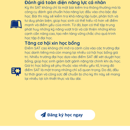
Đánh giá toàn diện năng lực cá nhân
Kỳ thi SAT không chỉ là một bài kiểm tra thông thường mà là
công cụ đánh giá chuẩn hóa năng lực đầu vào cho bậc đại
học. Bài thi này sẽ kiểm tra khả năng lập luận, phân tích và
tư duy phản biện, giúp học sinh có thể hiểu rõ hơn về điểm
mạnh và điểm yếu của mình. Từ đó, bạn có thể tập trung
phát huy những kỹ năng vượt trội và cải thiện những khía
cạnh cần nâng cao, tạo nền tảng vững chắc cho quá trình
học tập ở đại học.
Tăng cơ hội xin học bổng
Điểm SAT cao không chỉ mở ra cánh cửa vào các trường đại
học danh tiếng mà còn mang lại nhiều cơ hội học bổng giá
trị. Nhiều trường đại học dựa vào điểm SAT để xét duyệt học
bổng, giúp học sinh giảm bớt gánh nặng tài chính khi du học.
Giá trị học bổng sẽ phụ thuộc vào nhiều yếu tố, trong đó
điểm SAT là một trong những chỉ số quan trọng. Do đó, đầu
tư thời gian và công sức để chuẩn bị cho kỳ thi này sẽ mang
lại nhiều lợi ích thiết thực và lâu dài.
Đăng ký học ngay