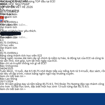
KHÓA HỌC PHÁT ÂM
Học cùng thầy cô chất lượng TOP đầu tại ECE!
KHOÁ HỌC NGỮ PHÁP
3000+
học viên đạt
LỚP LUYỆN VIẾT HÈ 2026
6.5
Lịch khai giảng
IELTS OVERALL
Thành tích
910+ học viên
đạt thành tích
VI
7.0
EN
IELTS OVERALL
Tìm kiếm:
470+ học viên
đạt thành tích
7.5
Chưa có khóa học yêu thích.
IELTS OVERALL
Đặt lịch / Tư vấn
160+ học viên
Tìm kiếm:
đạt thành tích
8.0
IELTS OVERALL
29 học viên
đạt thành tích
8.5
IELTS OVERALL
Bảng vàng thành tích học viên ECE
Hàng ngàn review dài tám cây số chính là niềm tự hào, là động lực của ECE và cũng là
tài sản nhỏ, tích góp, lụm lặt mỗi ngày của ECE.
Báo chí và truyền thông nói gì về ECE?
Báo VnExpress
04/04/2025
Tuấn Minh, 13 tuổi, đạt 8.5 IELTS nhờ được tiếp xúc tiếng Anh từ 3-4 tuổi, đọc sách, rồi
tài liệu về lập trình, robot bằng ngôn ngữ này thường xuyên.
Xem chi tiết bản tin >
Báo Lao Động
20/11/2024
Với 18 năm giảng dạy và tấm bằng IELTS 8.5, ThS Đoàn Thị Nương đào tạo thành công
cho hơn 10.000 học sinh, đặc biệt một học sinh 13 tuổi từng đạt IELTS 8.5.
Xem chi tiết bản tin >