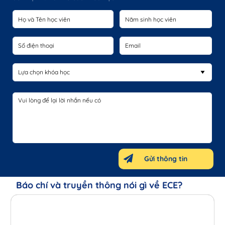
Nguyễn Vũ Thục Anh
IA72
8.0 IELTS
Đỗ Gia Linh
IA101
8.0 IELTS
Trương Vương Thảo My
IA99
8.0 IELTS
Phạm An Khánh
IA104
8.0 IELTS
Lê Minh Duy An
IA86
8.0 IELTS
Kiều Đức Hiếu
IA66
8.0 IELTS
Bảo Anh
IE138
8.0 IELTS
Tùng Khang
IA100
8.0 IELTS
Gửi thông tin
Phan Thị An Thanh
IA93
8.0 IELTS
Trần Phương Thảo Linh
IA95
8.0 IELTS
Báo chí và truyền thông nói gì về ECE?
Nguyễn Thúy Hiền
IH64
8.0 IELTS
Châu Anh
IA111
8.0 IELTS