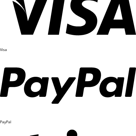
Nguyễn Tuấn Minh
IH41, Học 1-1
8.0 IELTS
Nguyễn Thị Hiền Thảo
IA86
8.0 IELTS
Nguyễn An Bình
IA84
8.0 IELTS
Nguyễn Hiền Linh
Học 1-1
8.0 IELTS
Visa
Dương Thị Thanh Bình
IE167
8.0 IELTS
Trần Lê Thục Uyên
IA73
8.0 IELTS
Hoàng Đào Vĩ Thành
IA82
8.0 IELTS
Nguyễn Ngọc Bảo Quyên
IA82
8.0 IELTS
Đỗ Phương Linh
IA63, SS04
8.0 IELTS
Hoàng Anh Minh
IA81
8.0 IELTS
PayPal
Nguyễn Kiều Trang
IA80
8.0 IELTS
Nguyễn Khánh
IA80
8.0 IELTS