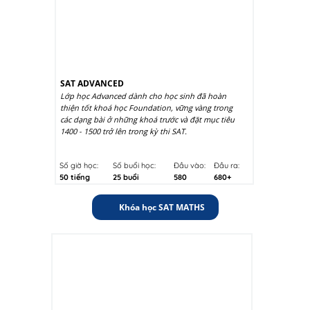
SAT ADVANCED
Lớp học Advanced dành cho học sinh đã hoàn
thiện tốt khoá học Foundation, vững vàng trong
các dạng bài ở những khoá trước và đặt mục tiêu
1400 - 1500 trở lên trong kỳ thi SAT.
Số giờ học:
Số buổi học:
Đầu vào:
Đầu ra:
50 tiếng
25 buổi
580
680+
Khóa học SAT MATHS