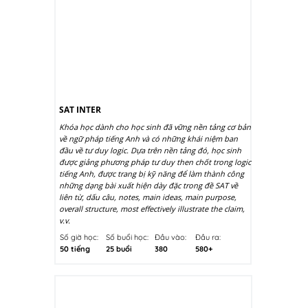
SAT INTER
Khóa học dành cho học sinh đã vững nền tảng cơ bản
về ngữ pháp tiếng Anh và có những khái niệm ban
đầu về tư duy logic. Dựa trên nền tảng đó, học sinh
được giảng phương pháp tư duy then chốt trong logic
tiếng Anh, được trang bị kỹ năng để làm thành công
những dạng bài xuất hiện dày đặc trong đề SAT về
liên từ, dấu câu, notes, main ideas, main purpose,
overall structure, most effectively illustrate the claim,
v.v.
Số giờ học:
Số buổi học:
Đầu vào:
Đầu ra:
50 tiếng
25 buổi
380
580+