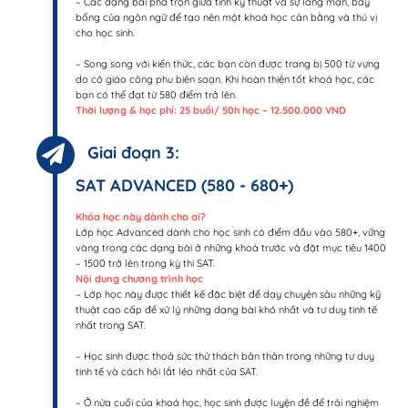
– Các dạng bài pha trộn giữa tính kỹ thuật và sự lãng mạn, bay
bổng của ngôn ngữ để tạo nên một khoá học cân bằng và thú vị
cho học sinh.
– Song song với kiến thức, các bạn còn được trang bị 500 từ vựng
do cô giáo công phu biên soạn. Khi hoàn thiện tốt khoá học, các
bạn có thể đạt từ 580 điểm trở lên.
Thời lượng & học phí: 25 buổi/ 50h học – 12.500.000 VND
Giai đoạn 3:
SAT ADVANCED (580 - 680+)
Khóa học này dành cho ai?
Lớp học Advanced dành cho học sinh có điểm đầu vào 580+, vững
vàng trong các dạng bài ở những khoá trước và đặt mục tiêu 1400
– 1500 trở lên trong kỳ thi SAT.
Nội dung chương trình học
– Lớp học này được thiết kế đặc biệt để dạy chuyên sâu những kỹ
thuật cao cấp để xử lý những dạng bài khó nhất và tư duy tinh tế
nhất trong SAT.
– Học sinh được thoả sức thử thách bản thân trong những tư duy
tinh tế và cách hỏi lắt léo nhất của SAT.
– Ở nửa cuối của khoá học, học sinh được luyện đề để trải nghiệm