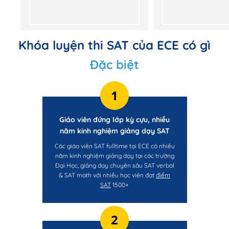
Khóa luyện thi SAT của ECE có gì
Đặc biệt
1
Giáo viên đứng lớp kỳ cựu, nhiều
năm kinh nghiệm giảng dạy SAT
Các giáo viên SAT fulltime tại ECE có nhiều
năm kinh nghiệm giảng dạy tại các trường
Đại Học, giảng dạy chuyên sâu SAT verbal
& SAT math với nhiều học viên đạt
điểm
SAT
1500+
2