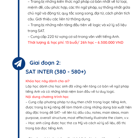
– Trang bị những kiến thức ngữ pháp cơ bản nhất về từ loại,
mệnh đề, câu phức hợp, các thì ngữ pháp, sự thống nhất giữa
chủ ngữ và động từ, quy tắc song song, đại từ, cách phân tích
câu. Giới thiệu các liên từ thông dụng.
– Trang bị những nền tảng đầu tiên về logic và xử lý số liệu
trong SAT.
– Cung cấp 220 từ vựng cơ sở trong văn viết tiếng Anh.
Thời lượng & học phí: 13 buổi/ 26h học – 6.500.000 VND
Giai đoạn 2:
SAT INTER (380 - 580+)
Khóa học này dành cho ai?
Lớp học dành cho học sinh đã vững nền tảng cơ bản về ngữ pháp
tiếng Anh và có những khái niệm ban đầu về tư duy logic.
Nội dung chương trình học
– Cung cấp phương pháp tư duy then chốt trong logic tiếng Anh,
được trang bị kỹ năng để làm thành công những dạng bài xuất hiện
dày đặc trong đề SAT- về liên từ, dấu câu, notes, main ideas, main
purpose, overall structure, most effectively illustrate the claim, v.v.
– Học sinh cũng được học thơ ca Mỹ và cách xử lý số liệu, đồ thị
trong bài đọc tiếng Anh.