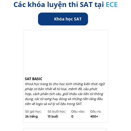
Các khóa luyện thi SAT tại
ECE
Khóa học SAT
SAT BASIC
Khoá học trang bị cho học sinh những kiến thức ngữ
pháp cơ bản nhất về từ loại, mệnh đề, câu phức
hợp, cách phân tích câu, giới thiệu các liên từ thông
dụng, các từ vựng hay dùng và những nền tảng đầu
tiên về logic và xử lý số liệu trong SAT.
Số giờ học:
Số buổi học:
Đầu vào:
Đầu ra:
26 tiếng
13 buổi
0
400+