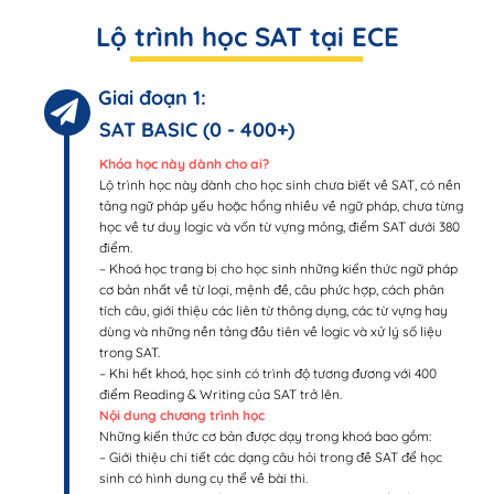
Lộ trình học SAT tại ECE
Giai đoạn 1:
SAT BASIC (0 - 400+)
Khóa học này dành cho ai?
Lộ trình học này dành cho học sinh chưa biết về SAT, có nền
tảng ngữ pháp yếu hoặc hổng nhiều về ngữ pháp, chưa từng
học về tư duy logic và vốn từ vựng mỏng, điểm SAT dưới 380
điểm.
– Khoá học trang bị cho học sinh những kiến thức ngữ pháp
cơ bản nhất về từ loại, mệnh đề, câu phức hợp, cách phân
tích câu, giới thiệu các liên từ thông dụng, các từ vựng hay
dùng và những nền tảng đầu tiên về logic và xử lý số liệu
trong SAT.
– Khi hết khoá, học sinh có trình độ tương đương với 400
điểm Reading & Writing của SAT trở lên.
Nội dung chương trình học
Những kiến thức cơ bản được dạy trong khoá bao gồm:
– Giới thiệu chi tiết các dạng câu hỏi trong đề SAT để học
sinh có hình dung cụ thể về bài thi.