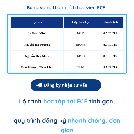
Bảng vàng thành tích học viên ECE
Học viên
Lớp theo học
Thành tích
Lê Tuấn Minh
IA110
8.5 IELTS
Nguyễn Hà Phương
Newton
8.5 IELTS
Nguyễn Duy Minh
IA103
8.5 IELTS
Trần Phương Thảo Linh
IA96
8.5 IELTS
Nguyễn Thùy Dương
IA46
8.5 IELTS
Đăng ký nhận tư vấn
Phạm Tiến Minh
Học 1-1
8.5 IELTS
Lộ trình
học tập tại ECE
tinh gọn,
Trần Chu Toàn
IA80
8.5 IELTS
Phạm Kim Ngân
IH21
8.5 IELTS
quy trình đăng ký
nhanh chóng, đơn
Hoàng Bảo Ngọc
IA96
8.5 IELTS
giản