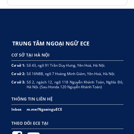
Nguyễn Quang
Học 1-1
8.0 IELTS
Hoàng Anh Thư
IA107
8.0 IELTS
Phương Ngân
IA105
8.0 IELTS
TRUNG TÂM NGOẠI NGỮ ECE
Minh Vũ
Học 1-1
8.0 IELTS
CƠ SỞ TẠI HÀ NỘI
Đỗ Khánh Huyền
IA101
8.0 IELTS
Cơ sở 1:
Số 43, ngõ 91 Trần Duy Hưng, Yên Hoà, Hà Nội.
Trần Nguyễn Tiến Minh
IH64
8.0 IELTS
Cơ sở 2:
Số 16N8B, ngõ 7 Hoàng Minh Giám, Yên Hoà, Hà Nội.
Trần Ngọc Tú Anh
IH64
8.0 IELTS
Cơ sở 3:
Số 2, ngách 12, ngõ 118 Nguyễn Khánh Toàn, Nghĩa Đô,
Hà Nội. (Sau Honda 120 Nguyễn Khánh Toàn)
Đặng Ngọc Minh Khuê
IA104
8.0 IELTS
THÔNG TIN LIÊN HỆ
Vũ Minh Khang
IA103
8.0 IELTS
Inbox
m.me/NgoainguECE
Lee Hiền Minh
IA91+92
8.0 IELTS
THEO DÕI ECE TẠI
Đỗ Phúc Hưng
Học 1-1
8.0 IELTS