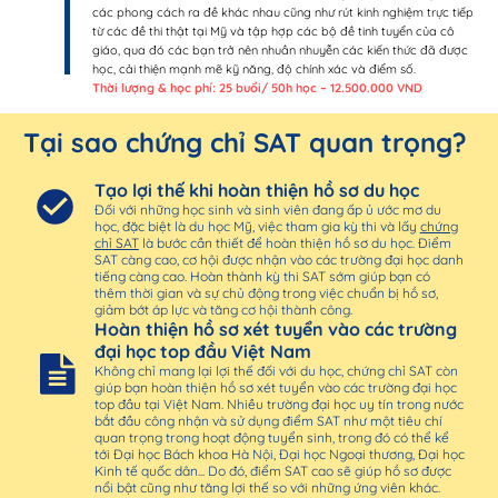
các phong cách ra đề khác nhau cũng như rút kinh nghiệm trực tiếp
từ các đề thi thật tại Mỹ và tập hợp các bộ đề tinh tuyển của cô
giáo, qua đó các bạn trở nên nhuần nhuyễn các kiến thức đã được
học, cải thiện mạnh mẽ kỹ năng, độ chính xác và điểm số.
Thời lượng & học phí: 25 buổi/ 50h học – 12.500.000 VND
Tại sao chứng chỉ SAT quan trọng?
Tạo lợi thế khi hoàn thiện hồ sơ du học
Đối với những học sinh và sinh viên đang ấp ủ ước mơ du
học, đặc biệt là du học Mỹ, việc tham gia kỳ thi và lấy
chứng
chỉ SAT
là bước cần thiết để hoàn thiện hồ sơ du học. Điểm
SAT càng cao, cơ hội được nhận vào các trường đại học danh
tiếng càng cao. Hoàn thành kỳ thi SAT sớm giúp bạn có
thêm thời gian và sự chủ động trong việc chuẩn bị hồ sơ,
giảm bớt áp lực và tăng cơ hội thành công.
Hoàn thiện hồ sơ xét tuyển vào các trường
đại học top đầu Việt Nam
Không chỉ mang lại lợi thế đối với du học, chứng chỉ SAT còn
giúp bạn hoàn thiện hồ sơ xét tuyển vào các trường đại học
top đầu tại Việt Nam. Nhiều trường đại học uy tín trong nước
bắt đầu công nhận và sử dụng điểm SAT như một tiêu chí
quan trọng trong hoạt động tuyển sinh, trong đó có thể kể
tới Đại học Bách khoa Hà Nội, Đại học Ngoại thương, Đại học
Kinh tế quốc dân... Do đó, điểm SAT cao sẽ giúp hồ sơ được
nổi bật cũng như tăng lợi thế so với những ứng viên khác.