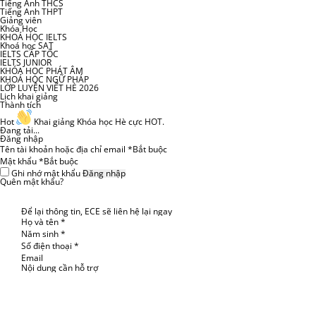
Tiếng Anh THCS
Đặng Anh Quế
IA70
8.0 IELTS
Tiếng Anh THPT
Giảng viên
Khóa Học
Trần Tâm Đan
IA65
8.0 IELTS
KHOÁ HỌC IELTS
Khoá học SAT
IELTS CẤP TỐC
Trần Minh Thắng
IA69
8.0 IELTS
IELTS JUNIOR
KHÓA HỌC PHÁT ÂM
KHOÁ HỌC NGỮ PHÁP
LỚP LUYỆN VIẾT HÈ 2026
Nông Thảo Vy
IA68
8.0 IELTS
Lịch khai giảng
Thành tích
Nguyễn Ánh Dương
IA66
8.0 IELTS
Hot
Khai giảng Khóa học Hè cực HOT.
Đang tải...
Đăng nhập
Vương Bảo Ngọc
IA65
8.0 IELTS
Tên tài khoản hoặc địa chỉ email
*
Bắt buộc
Mật khẩu
*
Bắt buộc
Lê Hồng Minh
IH16
8.0 IELTS
Ghi nhớ mật khẩu
Đăng nhập
Quên mật khẩu?
Đỗ Tú Quyên
IA65
8.0 IELTS
Để lại thông tin, ECE sẽ liên hệ lại ngay
Họ và tên
*
Hoàng Nhi
IA61
8.0 IELTS
Năm sinh
*
Số điện thoại
*
Trần Huy Phú
IE133
8.0 IELTS
Email
Nội dung cần hỗ trợ
Phạm Thanh Uyên
IA65
8.0 IELTS
Ngô Phương Linh
IA65
8.0 IELTS