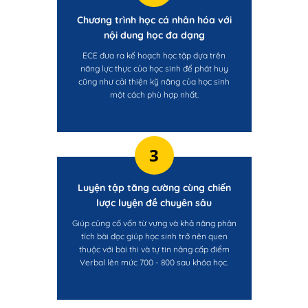
Chương trình học cá nhân hóa với
nội dung học đa dạng
ECE đưa ra kế hoạch học tập dựa trên
năng lực thực của học sinh để phát huy
cũng như cải thiện kỹ năng của học sinh
một cách phù hợp nhất.
3
Luyện tập tăng cường cùng chiến
lược luyện đề chuyên sâu
Giúp củng cố vốn từ vựng và khả năng phân
tích bài đọc giúp học sinh trở nên quen
thuộc với bài thi và tự tin nâng cấp điểm
Verbal lên mức 700 - 800 sau khóa học.