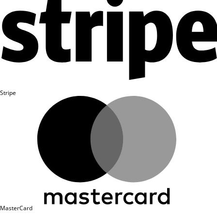
Trần Duy Minh
IA78
8.0 IELTS
Dương Tuấn Minh
IA78
8.0 IELTS
Phạm Thị Trang Nhung
IH25
8.0 IELTS
Bùi Huy Khánh
IH23
8.0 IELTS
Vũ Thu Hà
IH25
8.0 IELTS
Stripe
Lê Hải Đăng
AEF, IA, Học 1-1
8.0 IELTS
Vũ Việt Hùng
IA77
8.0 IELTS
Nguyễn Hạnh Trang
IA73
8.0 IELTS
Đặng Minh Nguyệt
IA75
8.0 IELTS
Lê Minh Khánh
IA75
8.0 IELTS
Đinh Cẩm Nhung
IH15
8.0 IELTS
MasterCard