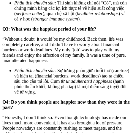
Phân tích chuyên sâu:
Thí sinh không chỉ nói “Có”, mà còn
chứng minh bằng các lợi ích thực tế về hiệu suất công việc
(
perform better
), quan hệ xã hội (
healthier relationships
) và
cả y học (
stronger immune system
).
Q3: What was the happiest period of your life?
“Without a doubt, it would be my childhood. Back then, life was
completely carefree, and I didn’t have to worry about financial
burdens or work deadlines. My only ‘job’ was to play with my
friends and enjoy the affection of my family. It was a time of pure,
unadulterated happiness.”
Phân tích chuyên sâu:
Sự tương phản giữa tuổi thơ (carefree)
và hiện tại (financial burdens, work deadlines) tạo ra chiều
sâu cho câu trả lời. Cụm từ
unadulterated happiness
(hạnh
phúc thuần khiết, không pha tạp) là một điểm sáng tuyệt đối
về từ vựng.
Q4: Do you think people are happier now than they were in the
past?
“Honestly, I don’t think so. Even though technology has made our
lives much more convenient, it has also brought a lot of pressure.
People nowadays are constantly rushing to meet targets, and the