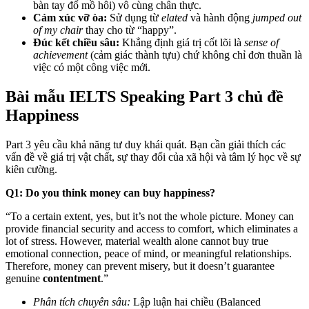
bàn tay đổ mồ hôi) vô cùng chân thực.
Cảm xúc vỡ òa:
Sử dụng từ
elated
và hành động
jumped out
of my chair
thay cho từ “happy”.
Đúc kết chiều sâu:
Khẳng định giá trị cốt lõi là
sense of
achievement
(cảm giác thành tựu) chứ không chỉ đơn thuần là
việc có một công việc mới.
Bài mẫu IELTS Speaking Part 3 chủ đề
Happiness
Part 3 yêu cầu khả năng tư duy khái quát. Bạn cần giải thích các
vấn đề về giá trị vật chất, sự thay đổi của xã hội và tâm lý học về sự
kiên cường.
Q1: Do you think money can buy happiness?
“To a certain extent, yes, but it’s not the whole picture. Money can
provide financial security and access to comfort, which eliminates a
lot of stress. However, material wealth alone cannot buy true
emotional connection, peace of mind, or meaningful relationships.
Therefore, money can prevent misery, but it doesn’t guarantee
genuine
contentment
.”
Phân tích chuyên sâu:
Lập luận hai chiều (Balanced