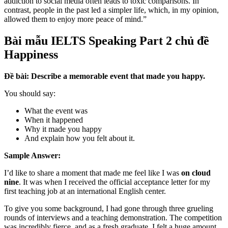
addiction to social media often leads to toxic comparisons. In
contrast, people in the past led a simpler life, which, in my opinion,
allowed them to enjoy more peace of mind.”
Bài mẫu IELTS Speaking Part 2 chủ đề
Happiness
Đề bài: Describe a memorable event that made you happy.
You should say:
What the event was
When it happened
Why it made you happy
And explain how you felt about it.
Sample Answer:
I’d like to share a moment that made me feel like I was
on cloud
nine
. It was when I received the official acceptance letter for my
first teaching job at an international English center.
To give you some background, I had gone through three grueling
rounds of interviews and a teaching demonstration. The competition
was incredibly fierce, and as a fresh graduate, I felt a huge amount