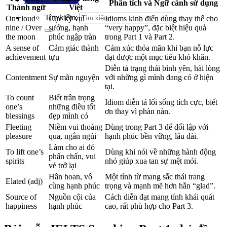
Phân tích và Ngữ cảnh sử dụng
Thành ngữ
Việt
Tìm kiếm:
On cloud
Cực kỳ vui
Idioms kinh điển dùng thay thế cho
nine / Over
sướng, hạnh
“very happy”, đặc biệt hiệu quả
the moon
phúc ngập tràn
trong Part 1 và Part 2.
A sense of
Cảm giác thành
Cảm xúc thỏa mãn khi bạn nỗ lực
achievement
tựu
đạt được một mục tiêu khó khăn.
Diễn tả trạng thái bình yên, hài lòng
Contentment
Sự mãn nguyện
với những gì mình đang có ở hiện
tại.
To count
Biết trân trọng
Idiom diễn tả lối sống tích cực, biết
one’s
những điều tốt
ơn thay vì phàn nàn.
blessings
đẹp mình có
Fleeting
Niềm vui thoáng
Dùng trong Part 3 để đối lập với
pleasure
qua, ngắn ngủi
hạnh phúc bền vững, lâu dài.
Làm cho ai đó
To lift one’s
Dùng khi nói về những hành động
phấn chấn, vui
spirits
nhỏ giúp xua tan sự mệt mỏi.
vẻ trở lại
Hân hoan, vô
Một tính từ mang sắc thái trang
Elated (adj)
cùng hạnh phúc
trọng và mạnh mẽ hơn hẳn “glad”.
Source of
Nguồn cội của
Cách diễn đạt mang tính khái quát
happiness
hạnh phúc
cao, rất phù hợp cho Part 3.