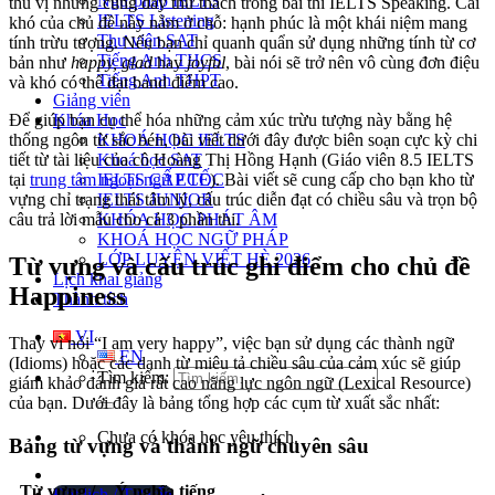
Ngữ pháp IELTS
thú vị nhưng cũng đầy thử thách trong bài thi IELTS Speaking. Cái
IELTS Listening
khó của chủ đề này nằm ở chỗ: hạnh phúc là một khái niệm mang
Thư viện SAT
tính trừu tượng. Nếu bạn chỉ quanh quẩn sử dụng những tính từ cơ
Tiếng Anh THCS
bản như
happy, glad
hay
joyful
, bài nói sẽ trở nên vô cùng đơn điệu
Tiếng Anh THPT
và khó có thể đạt band điểm cao.
Giảng viên
Khóa Học
Để giúp bạn cụ thể hóa những cảm xúc trừu tượng này bằng hệ
KHOÁ HỌC IELTS
thống ngôn từ sắc bén, bài viết dưới đây được biên soạn cực kỳ chi
Khoá học SAT
tiết từ tài liệu của cô Hoàng Thị Hồng Hạnh (Giáo viên 8.5 IELTS
IELTS CẤP TỐC
tại
trung tâm ngoại ngữ ECE
). Bài viết sẽ cung cấp cho bạn kho từ
IELTS JUNIOR
vựng chỉ trạng thái tâm lý, cấu trúc diễn đạt có chiều sâu và trọn bộ
KHÓA HỌC PHÁT ÂM
câu trả lời mẫu cho cả 3 phần thi.
KHOÁ HỌC NGỮ PHÁP
LỚP LUYỆN VIẾT HÈ 2026
Từ vựng và cấu trúc ghi điểm cho chủ đề
Lịch khai giảng
Happiness
Thành tích
VI
Thay vì nói “I am very happy”, việc bạn sử dụng các thành ngữ
EN
(Idioms) hoặc các danh từ miêu tả chiều sâu của cảm xúc sẽ giúp
Tìm kiếm:
giám khảo đánh giá rất cao năng lực ngôn ngữ (Lexical Resource)
của bạn. Dưới đây là bảng tổng hợp các cụm từ xuất sắc nhất:
Chưa có khóa học yêu thích.
Bảng từ vựng và thành ngữ chuyên sâu
Từ vựng /
Ý nghĩa tiếng
Đặt lịch / Tư vấn