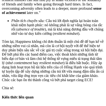
of friends and family when going through hard times. In fact,
overcoming adversity often leads to a deeper, more profound
sense
of achievement
later on.”
Phân tích chuyên sâu:
Câu trả lời định nghĩa lại hoàn toàn
khái niệm hạnh phúc: nó không phải là sự vắng bóng của rắc
rối (
absence of trouble
), mà là khả năng đương đầu với chúng
nhờ vào tư duy kiên cường (
resilient mindset
).
Tóm lại, Happiness không chỉ đơn thuần là một chủ đề để bạn kể về
những niềm vui cá nhân, mà còn là cơ hội tuyệt vời để thể hiện tư
duy phản biện sâu sắc về các giá trị cuộc sống trong xã hội hiện đại.
Để bứt phá lên các band điểm cao, việc thoát khỏi những tính từ
biểu đạt cơ bản và làm chủ hệ thống từ vựng miêu tả trạng thái tâm
lý (như
contentment
hay
resilient mindset
) là điều bắt buộc. Hãy áp
dụng linh hoạt trọn bộ tài liệu trên của cô Hồng Hạnh vào quá trình
tự luyện tập để xây dựng những câu trả lời vừa mang đậm dấu ấn cá
nhân, vừa đáp ứng trọn vẹn các tiêu chí khắt khe của giám khảo.
Chúc các bạn ôn thi thành công và bứt phá target cùng ECE!
Chia sẻ:
Kiến thức liên quan