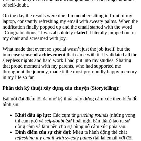
of self-doubt.
On the day the results were due, I remember sitting in front of my
laptop, constantly refreshing my email with sweaty palms. When the
notification finally popped up and the email started with the word
“Congratulations,” I was absolutely
elated
. I literally jumped out of
my chair and screamed with joy.
What made that event so special wasn’t just the job itself, but the
immense
sense of achievement
that came with it. It validated all the
sleepless nights and hard work I had put into my studies. Sharing
that proud moment with my parents, who had supported me
throughout the journey, made it the most profoundly happy memory
in my life so far.
Phân tích kỹ thuật xây dựng câu chuyện (Storytelling):
Bài nói đạt điểm tối đa nhờ kỹ thuật xây dựng cảm xúc theo biểu đồ
hình sin:
Khởi đầu áp lực:
Các cụm từ
grueling rounds
(những vòng
thi cam go) và
self-doubt
(sự hoài nghi bản thân) tạo ra sự
đồng cảm và làm nền cho sự bùng nổ cảm xúc phía sau.
Đỉnh điểm của sự chờ đợi:
Miêu tả hành động thể chất
refreshing my email with sweaty palms
(tải lại email với đôi