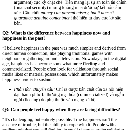
argument) cực kỳ chặt chẽ. Tiền mang lại sự an toàn tài chính
(financial security) nhưng không mua được sự kết nối cảm
xúc. Câu chốt
money can prevent misery, but it doesn’t
guarantee genuine contentment
thể hiện tư duy cực kỳ sắc
bén.
Q2: What is the difference between happiness now and
happiness in the past?
“I believe happiness in the past was much simpler and derived from
direct human connection, like playing traditional games with
neighbors or gathering around a television. Nowadays, in the digital
age, happiness has become somewhat more
fleeting
and
commercialized. People often look for validation through social
media likes or material possessions, which unfortunately makes
happiness harder to sustain.”
Phân tích chuyên sâu:
Chỉ ra được bản chất của xã hội hiện
đại: hạnh phúc bị thương mại hóa (commercialized) và ngắn
ngủi (fleeting) do phụ thuộc vào mạng xã hội.
Q3: Can people feel happy when they are facing difficulties?
“It’s challenging, but entirely possible. True happiness isn’t the
absence of trouble, but the ability to cope with it. People with a
resilient mindset can still find joy in small victories or the solidarity