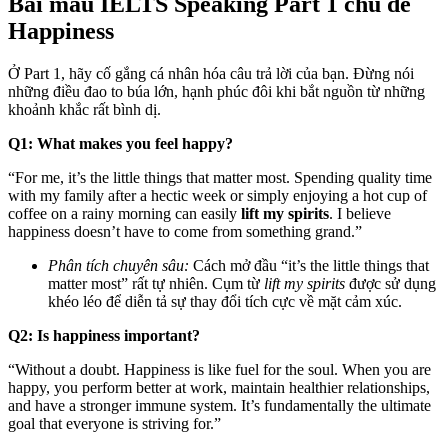
Bài mẫu IELTS Speaking Part 1 chủ đề
Happiness
Ở Part 1, hãy cố gắng cá nhân hóa câu trả lời của bạn. Đừng nói
những điều đao to búa lớn, hạnh phúc đôi khi bắt nguồn từ những
khoảnh khắc rất bình dị.
Q1: What makes you feel happy?
“For me, it’s the little things that matter most. Spending quality time
with my family after a hectic week or simply enjoying a hot cup of
coffee on a rainy morning can easily
lift my spirits
. I believe
happiness doesn’t have to come from something grand.”
Phân tích chuyên sâu:
Cách mở đầu “it’s the little things that
matter most” rất tự nhiên. Cụm từ
lift my spirits
được sử dụng
khéo léo để diễn tả sự thay đổi tích cực về mặt cảm xúc.
Q2: Is happiness important?
“Without a doubt. Happiness is like fuel for the soul. When you are
happy, you perform better at work, maintain healthier relationships,
and have a stronger immune system. It’s fundamentally the ultimate
goal that everyone is striving for.”