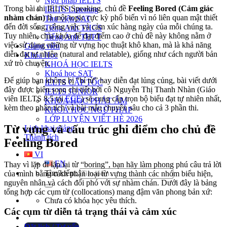
Ngữ pháp IELTS
Trong bài thi IELTS Speaking, chủ đề
Feeling Bored (Cảm giác
IELTS Listening
nhàm chán)
là một topic cực kỳ phổ biến vì nó liên quan mật thiết
Thư viện SAT
đến đời sống, công việc và cảm xúc hàng ngày của mỗi chúng ta.
Tiếng Anh THCS
Tuy nhiên, chìa khóa để đạt điểm cao ở chủ đề này không nằm ở
Tiếng Anh THPT
việc sử dụng những từ vựng học thuật khô khan, mà là khả năng
Giảng viên
diễn đạt tự nhiên (natural and relatable), giống như cách người bản
Khóa Học
xứ trò chuyện.
KHOÁ HỌC IELTS
Khoá học SAT
Để giúp bạn không bị “bí từ” hay diễn đạt lủng củng, bài viết dưới
IELTS CẤP TỐC
đây được biên soạn chi tiết bởi cô Nguyễn Thị Thanh Nhàn (Giáo
IELTS JUNIOR
viên IELTS 8.5 tại
ECE
) sẽ cung cấp trọn bộ biểu đạt tự nhiên nhất,
KHÓA HỌC PHÁT ÂM
kèm theo phân tích và bài mẫu chuyên sâu cho cả 3 phần thi.
KHOÁ HỌC NGỮ PHÁP
LỚP LUYỆN VIẾT HÈ 2026
Từ vựng và cấu trúc ghi điểm cho chủ đề
Lịch khai giảng
Thành tích
Feeling Bored
VI
EN
Thay vì lặp đi lặp lại từ “boring”, bạn hãy làm phong phú câu trả lời
Tìm kiếm:
của mình bằng cách phân loại từ vựng thành các nhóm biểu hiện,
nguyên nhân và cách đối phó với sự nhàm chán. Dưới đây là bảng
tổng hợp các cụm từ (collocations) mang đậm văn phong bản xứ:
Chưa có khóa học yêu thích.
Các cụm từ diễn tả trạng thái và cảm xúc
Đặt lịch / Tư vấn