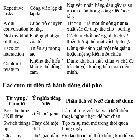
Nguyên nhân hàng đầu gây ra sự
Repetitive
Công việc lặp đi
nhàm chán trong công việc/học
tasks
lặp lại
tập.
A dull
Cuộc trò chuyện
Từ “dull” là một từ đồng nghĩa
conversation
tẻ nhạt
xuất sắc để thay thế cho “boring”.
Not my kind
Không phải gu
Cách từ chối hoặc giải thích sự
of thing
của tôi
thiếu hứng thú một cách lịch sự.
Lack of
Thiếu sự tương
Dùng để đánh giá một bài giảng
interaction
tác
hoặc một sự kiện một chiều.
Không thể hiểu /
Dùng khi bạn thấy chán vì chủ đề
Couldn’t
không thể đồng
trò chuyện không liên quan đến
relate to
cảm
mình.
Các cụm từ diễn tả hành động đối phó
Từ vựng /
Ý nghĩa tiếng
Phân tích và Ngữ cảnh sử dụng
Cụm từ
Việt
Pass the time
Làm những việc lặt vặt (lướt điện
Giết thời gian
/ Kill time
thoại, nghe nhạc) để bớt chán.
Switch things
Thay đổi một
Tạo ra sự mới mẻ trong thói quen
up
chút
hàng ngày.
Clear my
Thư giãn đầu
Đi dạo hoặc hít thở không khí để xua