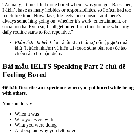
“Actually, I think I felt more bored when I was younger. Back then,
I didn’t have as many hobbies or responsibilities, so I often had too
much free time. Nowadays, life feels much busier, and there’s
always something going on, whether it’s work, entertainment, or
social media. Even so, I still get bored from time to time when my
daily routine starts to feel repetitive.”
Phân tích chi tiết:
Câu trả lời khai thác sự đối lập giữa quá
khứ (ít trách nhiệm) và hiện tại (cuộc sống bận rộn) để tạo
chiều sâu cho luận điểm.
Bài mẫu IELTS Speaking Part 2 chủ đề
Feeling Bored
Đề bài: Describe an experience when you got bored while being
with others.
You should say:
When it was
Who you were with
What you were doing
And explain why you felt bored