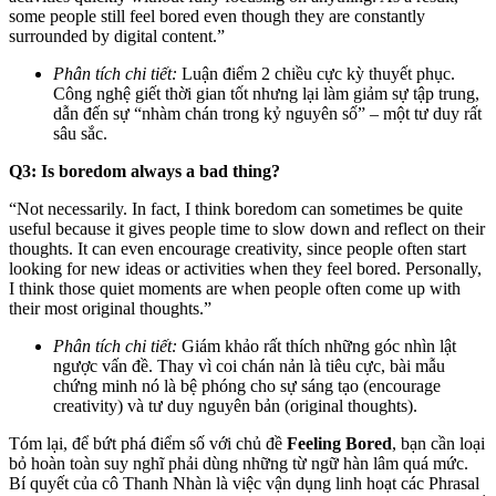
some people still feel bored even though they are constantly
surrounded by digital content.”
Phân tích chi tiết:
Luận điểm 2 chiều cực kỳ thuyết phục.
Công nghệ giết thời gian tốt nhưng lại làm giảm sự tập trung,
dẫn đến sự “nhàm chán trong kỷ nguyên số” – một tư duy rất
sâu sắc.
Q3: Is boredom always a bad thing?
“Not necessarily. In fact, I think boredom can sometimes be quite
useful because it gives people time to slow down and reflect on their
thoughts. It can even encourage creativity, since people often start
looking for new ideas or activities when they feel bored. Personally,
I think those quiet moments are when people often come up with
their most original thoughts.”
Phân tích chi tiết:
Giám khảo rất thích những góc nhìn lật
ngược vấn đề. Thay vì coi chán nản là tiêu cực, bài mẫu
chứng minh nó là bệ phóng cho sự sáng tạo (encourage
creativity) và tư duy nguyên bản (original thoughts).
Tóm lại, để bứt phá điểm số với chủ đề
Feeling Bored
, bạn cần loại
bỏ hoàn toàn suy nghĩ phải dùng những từ ngữ hàn lâm quá mức.
Bí quyết của cô Thanh Nhàn là việc vận dụng linh hoạt các Phrasal