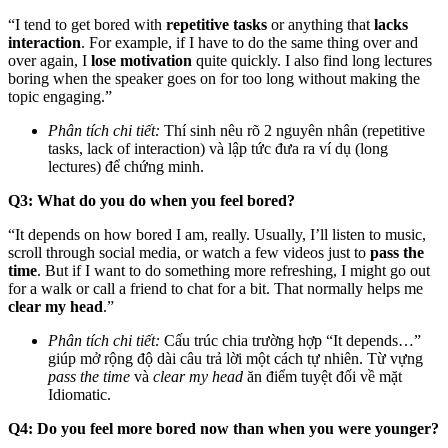
“I tend to get bored with
repetitive tasks
or anything that
lacks
interaction
. For example, if I have to do the same thing over and
over again, I
lose motivation
quite quickly. I also find long lectures
boring when the speaker goes on for too long without making the
topic engaging.”
Phân tích chi tiết:
Thí sinh nêu rõ 2 nguyên nhân (repetitive
tasks, lack of interaction) và lập tức đưa ra ví dụ (long
lectures) để chứng minh.
Q3: What do you do when you feel bored?
“It depends on how bored I am, really. Usually, I’ll listen to music,
scroll through social media, or watch a few videos just to
pass the
time
. But if I want to do something more refreshing, I might go out
for a walk or call a friend to chat for a bit. That normally helps me
clear my head
.”
Phân tích chi tiết:
Cấu trúc chia trường hợp “It depends…”
giúp mở rộng độ dài câu trả lời một cách tự nhiên. Từ vựng
pass the time
và
clear my head
ăn điểm tuyệt đối về mặt
Idiomatic.
Q4: Do you feel more bored now than when you were younger?