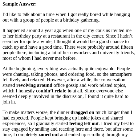
Sample Answer:
I’d like to talk about a time when I got really bored while hanging
out with a group of people at a birthday gathering.
It happened around a year ago when one of my cousins invited me
to her birthday party at a restaurant in the city center. Since I hadn’t
seen her for quite a while, I thought it would be a good chance to
catch up and have a good time. There were probably around fifteen
people there, including a lot of her coworkers and university friends,
most of whom I had never met before.
At the beginning, everything was actually quite enjoyable. People
were chatting, taking photos, and ordering food, so the atmosphere
felt lively and relaxed. However, after a while, the conversation
started
revolving around
office gossip and work-related topics,
which I honestly
couldn’t relate to
at all. Since everyone else
seemed deeply involved in the discussion, I found it quite hard to
join in.
To make matters worse, the dinner
dragged on
much longer than I
had expected. People kept bringing up inside jokes and shared
experiences, so I gradually started
feeling left out
. I tried my best to
stay engaged by smiling and reacting here and there, but after some
time, I completely
zoned out
and ended up scrolling through my