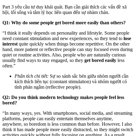
Part 3 yêu cầu tư duy khái quát. Bạn cần giải thích các vấn đề xã
hội, lối sống và tâm lý học liên quan đến sự nhàm chán.
Q1: Why do some people get bored more easily than others?
“I think it really depends on personality and lifestyle. Some people
need constant stimulation and new experiences, so they tend to
lose
interest
quite quickly when things become repetitive. On the other
hand, more patient or reflective people can stay focused even during
quiet or routine activities. Also, people who are naturally curious
usually find ways to stay engaged, so they
get bored easily
less
often.”
Phân tích chi tiết:
Sự so sánh sắc bén giữa nhóm người cần
kích thích liên tục (constant stimulation) và nhóm người có
tính phản ngẫm (reflective people).
Q2: Do you think modern technology makes people feel less
bored?
“In many ways, yes. With smartphones, social media, and streaming
platforms, people can easily entertain themselves anytime,
anywhere, so boredom is less common than before. However, I also
think it has made people more easily distracted, so they might switch
activities quickly without fully focusing on anything. As a result,