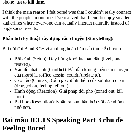
phone just to
kill time
.
I think the main reason I felt bored was that I couldn’t really connect
with the people around me. I’ve realized that I tend to enjoy smaller
gatherings where everyone can actually interact naturally instead of
large social events.
Phân tích kỹ thuật xây dựng câu chuyện (Storytelling):
Bài nói đạt Band 8.5+ vì áp dụng hoàn hảo cấu trúc kể chuyện:
Bối cảnh (Setup):
Đầy hứng khởi lúc ban đầu (lively and
relaxed).
Vấn đề phát sinh (Conflict):
Bắt đầu không hiểu câu chuyện
của người lạ (office gossip, couldn’t relate to).
Cao trào (Climax):
Cảm giác đỉnh điểm của sự nhàm chán
(dragged on, feeling left out).
Hành động (Reaction):
Giải pháp đối phó (zoned out, kill
time).
Bài học (Resolution):
Nhận ra bản thân hợp với các nhóm
nhỏ hơn.
Bài mẫu IELTS Speaking Part 3 chủ đề
Feeling Bored