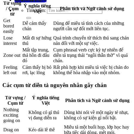
Từ vựng
Ý nghĩa tiếng
/ Cụm
Phân tích và Ngữ cảnh sử dụng
Tìm kiếm:
Việt
từ
Get
Dễ cảm thấy
Dùng để miêu tả tính cách của những
bored
chán
người cần sự đổi mới liên tục.
easily
Lose
Mất đi sự hứng
Quá trình chuyển từ thích thú sang chán
interest
thú
nản đối với một sự việc.
Mất tập trung,
Cụm phrasal verb cực kỳ tự nhiên để
Zone out
thả hồn đi đâu
diễn tả trạng thái “ngồi thẫn thờ” vì quá
đó
chán.
Feeling
Cảm thấy bị bỏ
Rất phù hợp khi miêu tả việc bị chán do
left out
rơi, lạc lõng
không thể hòa nhập vào một nhóm.
Các cụm từ diễn tả nguyên nhân gây chán
Từ vựng /
Ý nghĩa tiếng
Phân tích và Ngữ cảnh sử dụng
Cụm từ
Việt
Nothing
Không có gì thú
Dùng khi nói về một ngày tẻ nhạt,
exciting
vị đang diễn ra
không có sự kiện gì nổi bật.
going on
Miêu tả một buổi họp, lớp học hay
Drag on
Kéo dài lê thê
bữa tiệc dài dòng, mệt mỏi.