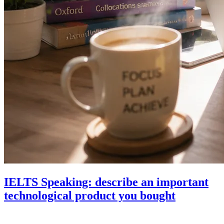
IELTS Speaking: describe an important
technological product you bought