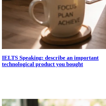
IELTS Speaking: describe an important
technological product you bought