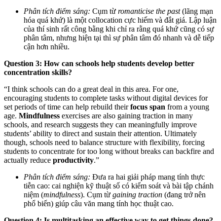
Phân tích điểm sáng:
Cụm từ
romanticise the past
(lãng mạn
hóa quá khứ) là một collocation cực hiếm và đắt giá. Lập luận
của thí sinh rất công bằng khi chỉ ra rằng quá khứ cũng có sự
phân tâm, nhưng hiện tại thì sự phân tâm đó nhanh và dễ tiếp
cận hơn nhiều.
Question 3: How can schools help students develop better
concentration skills?
“I think schools can do a great deal in this area. For one,
encouraging students to complete tasks without digital devices for
set periods of time can help rebuild their
focus span
from a young
age.
Mindfulness
exercises are also gaining traction in many
schools, and research suggests they can meaningfully improve
students’ ability to direct and sustain their attention. Ultimately
though, schools need to balance structure with flexibility, forcing
students to concentrate for too long without breaks can backfire and
actually reduce
productivity
.”
Phân tích điểm sáng:
Đưa ra hai giải pháp mang tính thực
tiễn cao: cai nghiện kỹ thuật số có kiểm soát và bài tập chánh
niệm (
mindfulness
). Cụm từ
gaining traction
(đang trở nên
phổ biến) giúp câu văn mang tính học thuật cao.
Question 4: Is multitasking an effective way to get things done?