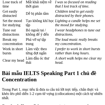
Lose track of
Mất khái niệm về
I was so focused on reading
time
thời gian
that I lost track of time.
Get easily
Children tend to get easily
Dễ bị phân tâm
distracted
distracted by their phones.
Set the mood
Tạo không khí học
Lighting a candle helps me set
for studying
tập
the mood for studying.
Tune out
Bỏ ngoài tai /
I wear headphones to tune out
distractions
không để ý đến
distractions.
Break my
Phá vỡ sự tập
The loud music really breaks
concentration
trung
my concentration.
Work in short
Làm việc theo
I prefer to work in short bursts
bursts
từng đợt ngắn
rather than long hours.
Làm đầu óc thư
A short walk helps me clear my
Clear my head
thái
head.
Bài mẫu IELTS Speaking Part 1 chủ đề
Concentration
Trong Part 1, mục tiêu là đưa ra câu trả lời trực tiếp, chân thực và
khéo léo phô diễn 1-2 cụm từ vựng (collocations) một cách tự nhiên
nhất.