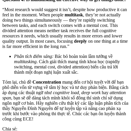
“Most research would suggest it isn’t, despite how productive it can
feel in the moment. When people
multitask
, they’re not actually
doing two things simultaneously — they’re rapidly switching
between tasks, and each switch comes with a mental cost. This
divided attention means neither task receives the full cognitive
resources it needs, which usually results in more errors and lower
quality output. In most cases, focusing
deeply
on one thing at a time
is far more efficient in the long run.”
Phân tích điểm sáng:
Bác bỏ hoàn toàn lầm tưởng về
multitasking
. Cách giải thích mang tính khoa học (rapidly
switching, mental cost, divided attention) biến câu trả lời
thành một đoạn nghị luận xuất sắc.
Tóm lại, chủ đề
Concentration
mang đến cơ hội tuyệt vời để bạn
phô diễn vốn từ vựng về tâm lý học và tư duy phản biện. Bằng cách
áp dụng các thuật ngữ như
cognitive load, deep work
hay
attention
span
, bạn sẽ dễ dàng tách mình khỏi số đông thí sinh chỉ sử dụng
ngôn ngữ cơ bản. Hãy nghiên cứu thật kỹ các lập luận phân tích của
thầy Nguyễn Đình Nguyên để tự luyện tập và nâng cao phản xạ
trước khi bước vào phòng thi thực tế. Chúc các bạn ôn luyện thành
công cùng ECE!
Chia sẻ: