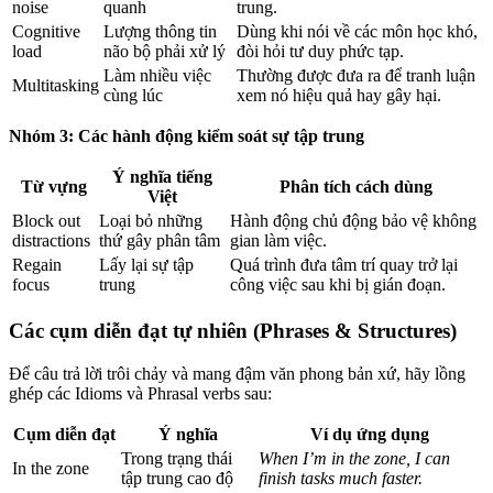
noise
quanh
trung.
Cognitive
Lượng thông tin
Dùng khi nói về các môn học khó,
load
não bộ phải xử lý
đòi hỏi tư duy phức tạp.
Làm nhiều việc
Thường được đưa ra để tranh luận
Multitasking
cùng lúc
xem nó hiệu quả hay gây hại.
Nhóm 3: Các hành động kiểm soát sự tập trung
Ý nghĩa tiếng
Từ vựng
Phân tích cách dùng
Việt
Block out
Loại bỏ những
Hành động chủ động bảo vệ không
distractions
thứ gây phân tâm
gian làm việc.
Regain
Lấy lại sự tập
Quá trình đưa tâm trí quay trở lại
focus
trung
công việc sau khi bị gián đoạn.
Các cụm diễn đạt tự nhiên (Phrases & Structures)
Để câu trả lời trôi chảy và mang đậm văn phong bản xứ, hãy lồng
ghép các Idioms và Phrasal verbs sau:
Cụm diễn đạt
Ý nghĩa
Ví dụ ứng dụng
Trong trạng thái
When I’m in the zone, I can
In the zone
tập trung cao độ
finish tasks much faster.