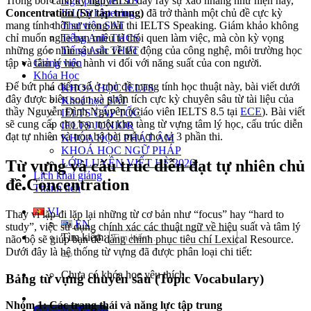
Ngữ pháp IELTS
Trong bối cảnh kỷ nguyên số đầy rẫy sự xao nhãng như hiện nay,
IELTS Listening
Concentration (Sự tập trung)
đã trở thành một chủ đề cực kỳ
Thư viện SAT
mang tính thời sự trong bài thi IELTS Speaking. Giám khảo không
Tiếng Anh THCS
chỉ muốn nghe bạn miêu tả thói quen làm việc, mà còn kỳ vọng
Tiếng Anh THPT
những góc nhìn sâu sắc về tác động của công nghệ, môi trường học
Giảng viên
tập và tâm lý học hành vi đối với năng suất của con người.
Khóa Học
Để bứt phá điểm số ở chủ đề mang tính học thuật này, bài viết dưới
KHOÁ HỌC IELTS
đây được biên soạn và phân tích cực kỳ chuyên sâu từ tài liệu của
Khoá học SAT
thầy Nguyễn Đình Nguyên (Giáo viên IELTS 8.5 tại
ECE
). Bài viết
IELTS CẤP TỐC
sẽ cung cấp cho bạn một kho tàng từ vựng tâm lý học, cấu trúc diễn
IELTS JUNIOR
đạt tự nhiên và trọn bộ bài mẫu cho cả 3 phần thi.
KHÓA HỌC PHÁT ÂM
KHOÁ HỌC NGỮ PHÁP
LỚP LUYỆN VIẾT HÈ 2026
Từ vựng và cấu trúc diễn đạt tự nhiên chủ
Lịch khai giảng
đề Concentration
Thành tích
VI
Thay vì lặp đi lặp lại những từ cơ bản như “focus” hay “hard to
EN
study”, việc sử dụng chính xác các thuật ngữ về hiệu suất và tâm lý
Tìm kiếm:
não bộ sẽ giúp bạn dễ dàng chinh phục tiêu chí Lexical Resource.
Dưới đây là hệ thống từ vựng đã được phân loại chi tiết:
Chưa có khóa học yêu thích.
Bảng từ vựng chuyên sâu (Topic Vocabulary)
Nhóm 1: Các trạng thái và năng lực tập trung
Đặt lịch / Tư vấn