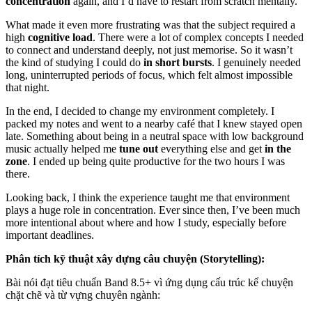
concentration
again, and I’d have to restart from scratch mentally.
What made it even more frustrating was that the subject required a
high
cognitive load
. There were a lot of complex concepts I needed
to connect and understand deeply, not just memorise. So it wasn’t
the kind of studying I could do
in short bursts
. I genuinely needed
long, uninterrupted periods of focus, which felt almost impossible
that night.
In the end, I decided to change my environment completely. I
packed my notes and went to a nearby café that I knew stayed open
late. Something about being in a neutral space with low background
music actually helped me
tune out
everything else and get
in the
zone
. I ended up being quite productive for the two hours I was
there.
Looking back, I think the experience taught me that environment
plays a huge role in concentration. Ever since then, I’ve been much
more intentional about where and how I study, especially before
important deadlines.
Phân tích kỹ thuật xây dựng câu chuyện (Storytelling):
Bài nói đạt tiêu chuẩn Band 8.5+ vì ứng dụng cấu trúc kể chuyện
chặt chẽ và từ vựng chuyên ngành: