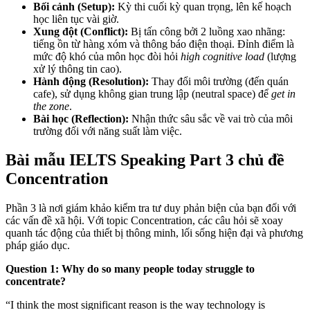
Bối cảnh (Setup):
Kỳ thi cuối kỳ quan trọng, lên kế hoạch
học liên tục vài giờ.
Xung đột (Conflict):
Bị tấn công bởi 2 luồng xao nhãng:
tiếng ồn từ hàng xóm và thông báo điện thoại. Đỉnh điểm là
mức độ khó của môn học đòi hỏi
high cognitive load
(lượng
xử lý thông tin cao).
Hành động (Resolution):
Thay đổi môi trường (đến quán
cafe), sử dụng không gian trung lập (neutral space) để
get in
the zone
.
Bài học (Reflection):
Nhận thức sâu sắc về vai trò của môi
trường đối với năng suất làm việc.
Bài mẫu IELTS Speaking Part 3 chủ đề
Concentration
Phần 3 là nơi giám khảo kiểm tra tư duy phản biện của bạn đối với
các vấn đề xã hội. Với topic Concentration, các câu hỏi sẽ xoay
quanh tác động của thiết bị thông minh, lối sống hiện đại và phương
pháp giáo dục.
Question 1: Why do so many people today struggle to
concentrate?
“I think the most significant reason is the way technology is