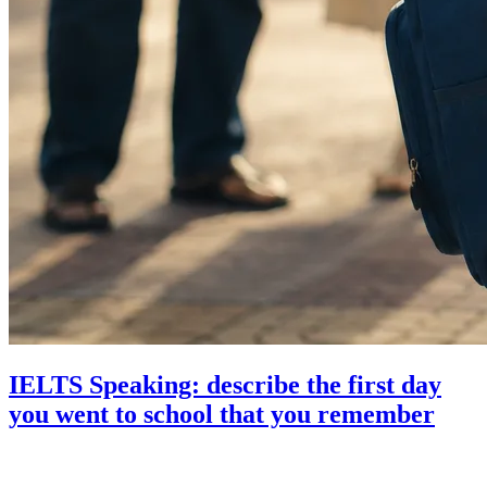
IELTS Speaking: describe the first day
you went to school that you remember