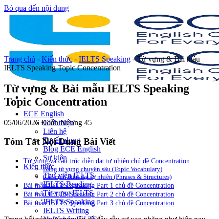
Bỏ qua đến nội dung
Trang chủ
-
Kiến thức
-
IELTS Speaking
-
Từ vựng & Bài mẫu
IELTS Speaking Topic Concentration
Từ vựng & Bài mẫu IELTS Speaking
Topic Concentration
ECE English
05/06/2026
Đoàn Nương
45
Giới thiệu
Liên hệ
Tuyển dụng
Tóm Tắt Nội Dung Bài Viết
Blog ECE English
Sự kiện
Từ vựng và cấu trúc diễn đạt tự nhiên chủ đề Concentration
Kiến thức
Bảng từ vựng chuyên sâu (Topic Vocabulary)
Thư viện IELTS
Các cụm diễn đạt tự nhiên (Phrases & Structures)
IELTS Reading
Bài mẫu IELTS Speaking Part 1 chủ đề Concentration
Từ vựng IELTS
Bài mẫu IELTS Speaking Part 2 chủ đề Concentration
IELTS Speaking
Bài mẫu IELTS Speaking Part 3 chủ đề Concentration
IELTS Writing