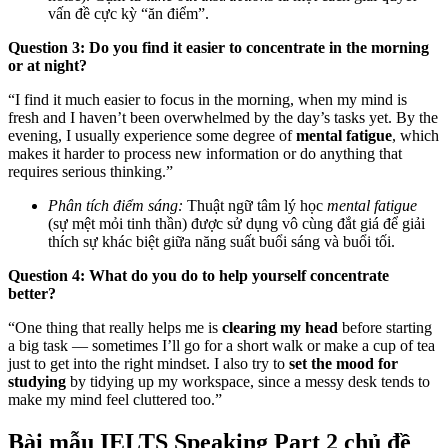
vấn đề cực kỳ “ăn điểm”.
Question 3: Do you find it easier to concentrate in the morning
or at night?
“I find it much easier to focus in the morning, when my mind is
fresh and I haven’t been overwhelmed by the day’s tasks yet. By the
evening, I usually experience some degree of
mental fatigue
, which
makes it harder to process new information or do anything that
requires serious thinking.”
Phân tích điểm sáng:
Thuật ngữ tâm lý học
mental fatigue
(sự mệt mỏi tinh thần) được sử dụng vô cùng đắt giá để giải
thích sự khác biệt giữa năng suất buổi sáng và buổi tối.
Question 4: What do you do to help yourself concentrate
better?
“One thing that really helps me is
clearing my head
before starting
a big task — sometimes I’ll go for a short walk or make a cup of tea
just to get into the right mindset. I also try to
set the mood for
studying
by tidying up my workspace, since a messy desk tends to
make my mind feel cluttered too.”
Bài mẫu IELTS Speaking Part 2 chủ đề