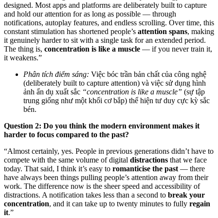
designed. Most apps and platforms are deliberately built to capture
and hold our attention for as long as possible — through
notifications, autoplay features, and endless scrolling. Over time, this
constant stimulation has shortened people’s
attention spans
, making
it genuinely harder to sit with a single task for an extended period.
The thing is,
concentration is like a muscle
— if you never train it,
it weakens.”
Phân tích điểm sáng:
Việc bóc trần bản chất của công nghệ
(deliberately built to capture attention) và việc sử dụng hình
ảnh ẩn dụ xuất sắc
“concentration is like a muscle”
(sự tập
trung giống như một khối cơ bắp) thể hiện tư duy cực kỳ sắc
bén.
Question 2: Do you think the modern environment makes it
harder to focus compared to the past?
“Almost certainly, yes. People in previous generations didn’t have to
compete with the same volume of digital
distractions
that we face
today. That said, I think it’s easy to
romanticise the past
— there
have always been things pulling people’s attention away from their
work. The difference now is the sheer speed and accessibility of
distractions. A notification takes less than a second to
break your
concentration
, and it can take up to twenty minutes to fully
regain
it
.”