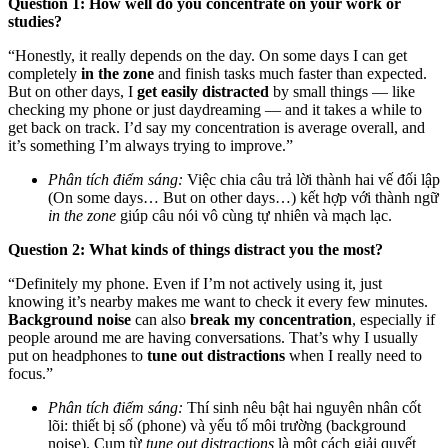
Question 1: How well do you concentrate on your work or
studies?
“Honestly, it really depends on the day. On some days I can get
completely
in the zone
and finish tasks much faster than expected.
But on other days, I
get easily distracted
by small things — like
checking my phone or just daydreaming — and it takes a while to
get back on track. I’d say my concentration is average overall, and
it’s something I’m always trying to improve.”
Phân tích điểm sáng:
Việc chia câu trả lời thành hai vế đối lập
(On some days… But on other days…) kết hợp với thành ngữ
in the zone
giúp câu nói vô cùng tự nhiên và mạch lạc.
Question 2: What kinds of things distract you the most?
“Definitely my phone. Even if I’m not actively using it, just
knowing it’s nearby makes me want to check it every few minutes.
Background noise
can also
break my concentration
, especially if
people around me are having conversations. That’s why I usually
put on headphones to
tune out distractions
when I really need to
focus.”
Phân tích điểm sáng:
Thí sinh nêu bật hai nguyên nhân cốt
lõi: thiết bị số (phone) và yếu tố môi trường (background
noise). Cụm từ
tune out distractions
là một cách giải quyết