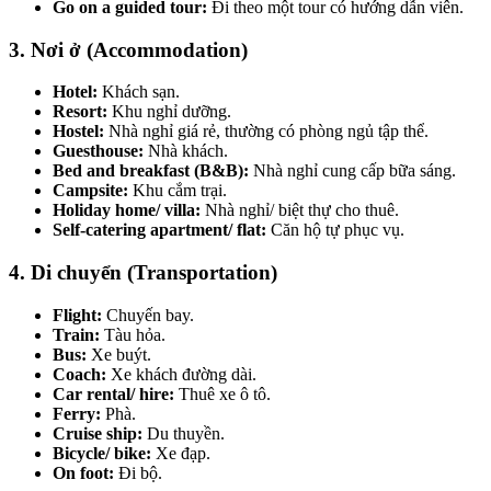
Go on a guided tour:
Đi theo một tour có hướng dẫn viên.
3. Nơi ở (Accommodation)
Hotel:
Khách sạn.
Resort:
Khu nghỉ dưỡng.
Hostel:
Nhà nghỉ giá rẻ, thường có phòng ngủ tập thể.
Guesthouse:
Nhà khách.
Bed and breakfast (B&B):
Nhà nghỉ cung cấp bữa sáng.
Campsite:
Khu cắm trại.
Holiday home/ villa:
Nhà nghỉ/ biệt thự cho thuê.
Self-catering apartment/ flat:
Căn hộ tự phục vụ.
4. Di chuyển (Transportation)
Flight:
Chuyến bay.
Train:
Tàu hỏa.
Bus:
Xe buýt.
Coach:
Xe khách đường dài.
Car rental/ hire:
Thuê xe ô tô.
Ferry:
Phà.
Cruise ship:
Du thuyền.
Bicycle/ bike:
Xe đạp.
On foot:
Đi bộ.