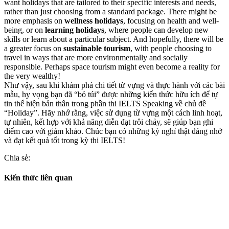
want holidays that are tailored to their specific interests and needs,
rather than just choosing from a standard package. There might be
more emphasis on
wellness holidays
, focusing on health and well-
being, or on
learning holidays
, where people can develop new
skills or learn about a particular subject. And hopefully, there will be
a greater focus on
sustainable tourism
, with people choosing to
travel in ways that are more environmentally and socially
responsible. Perhaps space tourism might even become a reality for
the very wealthy!
Như vậy, sau khi khám phá chi tiết từ vựng và thực hành với các bài
mẫu, hy vọng bạn đã “bỏ túi” được những kiến thức hữu ích để tự
tin thể hiện bản thân trong phần thi IELTS Speaking về chủ đề
“Holiday”. Hãy nhớ rằng, việc sử dụng từ vựng một cách linh hoạt,
tự nhiên, kết hợp với khả năng diễn đạt trôi chảy, sẽ giúp bạn ghi
điểm cao với giám khảo. Chúc bạn có những kỳ nghỉ thật đáng nhớ
và đạt kết quả tốt trong kỳ thi IELTS!
Chia sẻ:
Kiến thức liên quan