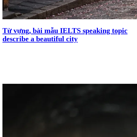
Từ vựng, bài mẫu IELTS speaking topic
describe a beautiful city