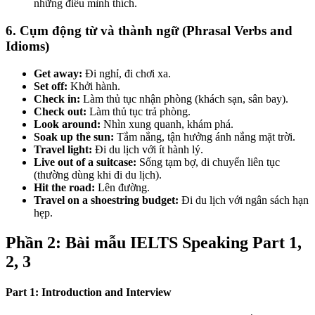
những điều mình thích.
6. Cụm động từ và thành ngữ (Phrasal Verbs and
Idioms)
Get away:
Đi nghỉ, đi chơi xa.
Set off:
Khởi hành.
Check in:
Làm thủ tục nhận phòng (khách sạn, sân bay).
Check out:
Làm thủ tục trả phòng.
Look around:
Nhìn xung quanh, khám phá.
Soak up the sun:
Tắm nắng, tận hưởng ánh nắng mặt trời.
Travel light:
Đi du lịch với ít hành lý.
Live out of a suitcase:
Sống tạm bợ, di chuyển liên tục
(thường dùng khi đi du lịch).
Hit the road:
Lên đường.
Travel on a shoestring budget:
Đi du lịch với ngân sách hạn
hẹp.
Phần 2: Bài mẫu IELTS Speaking Part 1,
2, 3
Part 1: Introduction and Interview