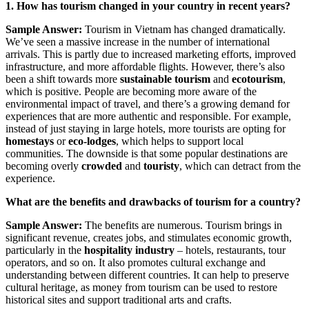
1. How has tourism changed in your country in recent years?
Sample Answer:
Tourism in Vietnam has changed dramatically.
We’ve seen a massive increase in the number of international
arrivals. This is partly due to increased marketing efforts, improved
infrastructure, and more affordable flights. However, there’s also
been a shift towards more
sustainable tourism
and
ecotourism
,
which is positive. People are becoming more aware of the
environmental impact of travel, and there’s a growing demand for
experiences that are more authentic and responsible. For example,
instead of just staying in large hotels, more tourists are opting for
homestays
or
eco-lodges
, which helps to support local
communities. The downside is that some popular destinations are
becoming overly
crowded
and
touristy
, which can detract from the
experience.
What are the benefits and drawbacks of tourism for a country?
Sample Answer:
The benefits are numerous. Tourism brings in
significant revenue, creates jobs, and stimulates economic growth,
particularly in the
hospitality industry
– hotels, restaurants, tour
operators, and so on. It also promotes cultural exchange and
understanding between different countries. It can help to preserve
cultural heritage, as money from tourism can be used to restore
historical sites and support traditional arts and crafts.