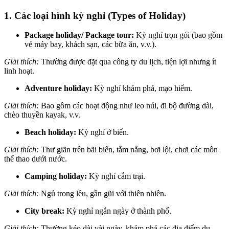
1. Các loại hình kỳ nghỉ (Types of Holiday)
Package holiday/ Package tour:
Kỳ nghỉ trọn gói (bao gồm
vé máy bay, khách sạn, các bữa ăn, v.v.).
Giải thích:
Thường được đặt qua công ty du lịch, tiện lợi nhưng ít
linh hoạt.
Adventure holiday:
Kỳ nghỉ khám phá, mạo hiểm.
Giải thích:
Bao gồm các hoạt động như leo núi, đi bộ đường dài,
chèo thuyền kayak, v.v.
Beach holiday:
Kỳ nghỉ ở biển.
Giải thích:
Thư giãn trên bãi biển, tắm nắng, bơi lội, chơi các môn
thể thao dưới nước.
Camping holiday:
Kỳ nghỉ cắm trại.
Giải thích:
Ngủ trong lều, gần gũi với thiên nhiên.
City break:
Kỳ nghỉ ngắn ngày ở thành phố.
Giải thích:
Thường kéo dài vài ngày, khám phá các địa điểm du