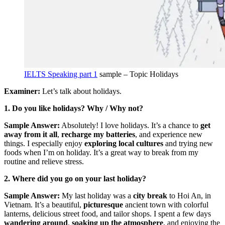
IELTS Speaking part 1
sample – Topic Holidays
Examiner:
Let’s talk about holidays.
1. Do you like holidays? Why / Why not?
Sample Answer:
Absolutely! I love holidays. It’s a chance to
get
away from it all
,
recharge my batteries
, and experience new
things. I especially enjoy
exploring local cultures
and trying new
foods when I’m on holiday. It’s a great way to break from my
routine and relieve stress.
2. Where did you go on your last holiday?
Sample Answer:
My last holiday was a
city break
to Hoi An, in
Vietnam. It’s a beautiful,
picturesque
ancient town with colorful
lanterns, delicious street food, and tailor shops. I spent a few days
wandering around
,
soaking up the atmosphere
, and enjoying the