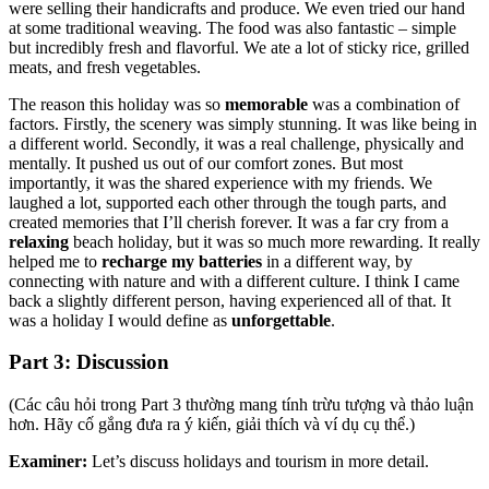
were selling their handicrafts and produce. We even tried our hand
at some traditional weaving. The food was also fantastic – simple
but incredibly fresh and flavorful. We ate a lot of sticky rice, grilled
meats, and fresh vegetables.
The reason this holiday was so
memorable
was a combination of
factors. Firstly, the scenery was simply stunning. It was like being in
a different world. Secondly, it was a real challenge, physically and
mentally. It pushed us out of our comfort zones. But most
importantly, it was the shared experience with my friends. We
laughed a lot, supported each other through the tough parts, and
created memories that I’ll cherish forever. It was a far cry from a
relaxing
beach holiday, but it was so much more rewarding. It really
helped me to
recharge my batteries
in a different way, by
connecting with nature and with a different culture. I think I came
back a slightly different person, having experienced all of that. It
was a holiday I would define as
unforgettable
.
Part 3: Discussion
(Các câu hỏi trong Part 3 thường mang tính trừu tượng và thảo luận
hơn. Hãy cố gắng đưa ra ý kiến, giải thích và ví dụ cụ thể.)
Examiner:
Let’s discuss holidays and tourism in more detail.