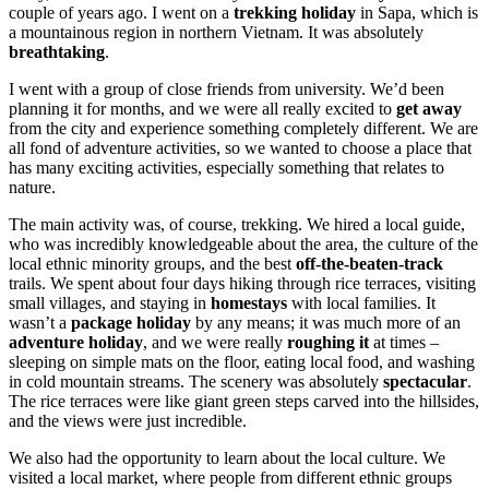
couple of years ago. I went on a
trekking holiday
in Sapa, which is
a mountainous region in northern Vietnam. It was absolutely
breathtaking
.
I went with a group of close friends from university. We’d been
planning it for months, and we were all really excited to
get away
from the city and experience something completely different. We are
all fond of adventure activities, so we wanted to choose a place that
has many exciting activities, especially something that relates to
nature.
The main activity was, of course, trekking. We hired a local guide,
who was incredibly knowledgeable about the area, the culture of the
local ethnic minority groups, and the best
off-the-beaten-track
trails. We spent about four days hiking through rice terraces, visiting
small villages, and staying in
homestays
with local families. It
wasn’t a
package holiday
by any means; it was much more of an
adventure holiday
, and we were really
roughing it
at times –
sleeping on simple mats on the floor, eating local food, and washing
in cold mountain streams. The scenery was absolutely
spectacular
.
The rice terraces were like giant green steps carved into the hillsides,
and the views were just incredible.
We also had the opportunity to learn about the local culture. We
visited a local market, where people from different ethnic groups