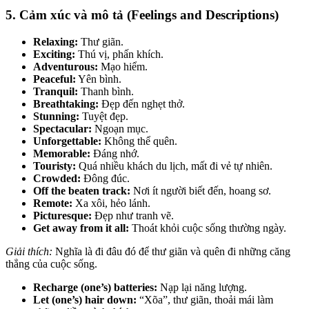
5. Cảm xúc và mô tả (Feelings and Descriptions)
Relaxing:
Thư giãn.
Exciting:
Thú vị, phấn khích.
Adventurous:
Mạo hiểm.
Peaceful:
Yên bình.
Tranquil:
Thanh bình.
Breathtaking:
Đẹp đến nghẹt thở.
Stunning:
Tuyệt đẹp.
Spectacular:
Ngoạn mục.
Unforgettable:
Không thể quên.
Memorable:
Đáng nhớ.
Touristy:
Quá nhiều khách du lịch, mất đi vẻ tự nhiên.
Crowded:
Đông đúc.
Off the beaten track:
Nơi ít người biết đến, hoang sơ.
Remote:
Xa xôi, hẻo lánh.
Picturesque:
Đẹp như tranh vẽ.
Get away from it all:
Thoát khỏi cuộc sống thường ngày.
Giải thích:
Nghĩa là đi đâu đó để thư giãn và quên đi những căng
thẳng của cuộc sống.
Recharge (one’s) batteries:
Nạp lại năng lượng.
Let (one’s) hair down:
“Xõa”, thư giãn, thoải mái làm