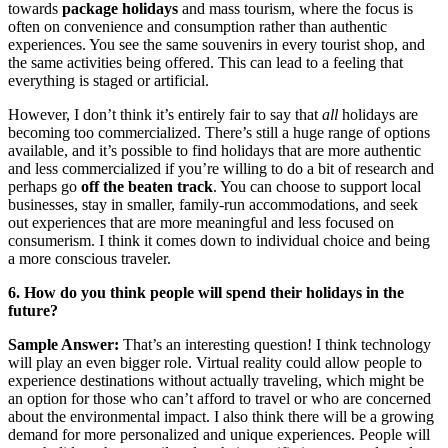
towards
package holidays
and mass tourism, where the focus is
often on convenience and consumption rather than authentic
experiences. You see the same souvenirs in every tourist shop, and
the same activities being offered. This can lead to a feeling that
everything is staged or artificial.
However, I don’t think it’s entirely fair to say that
all
holidays are
becoming too commercialized. There’s still a huge range of options
available, and it’s possible to find holidays that are more authentic
and less commercialized if you’re willing to do a bit of research and
perhaps go
off the beaten track
. You can choose to support local
businesses, stay in smaller, family-run accommodations, and seek
out experiences that are more meaningful and less focused on
consumerism. I think it comes down to individual choice and being
a more conscious traveler.
6. How do you think people will spend their holidays in the
future?
Sample Answer:
That’s an interesting question! I think technology
will play an even bigger role. Virtual reality could allow people to
experience destinations without actually traveling, which might be
an option for those who can’t afford to travel or who are concerned
about the environmental impact. I also think there will be a growing
demand for more personalized and unique experiences. People will