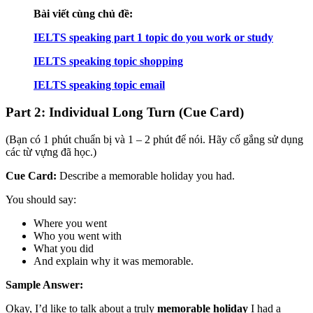
Bài viết cùng chủ đề:
IELTS speaking part 1 topic do you work or study
IELTS speaking topic shopping
IELTS speaking topic email
Part 2: Individual Long Turn (Cue Card)
(Bạn có 1 phút chuẩn bị và 1 – 2 phút để nói. Hãy cố gắng sử dụng
các từ vựng đã học.)
Cue Card:
Describe a memorable holiday you had.
You should say:
Where you went
Who you went with
What you did
And explain why it was memorable.
Sample Answer:
Okay, I’d like to talk about a truly
memorable holiday
I had a