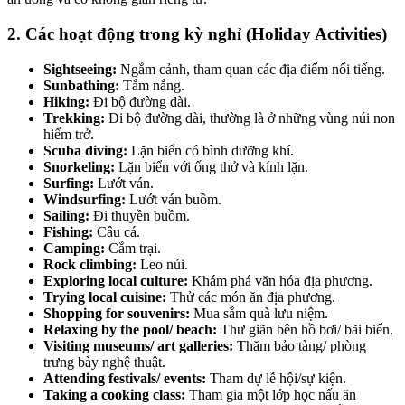
2. Các hoạt động trong kỳ nghỉ (Holiday Activities)
Sightseeing:
Ngắm cảnh, tham quan các địa điểm nổi tiếng.
Sunbathing:
Tắm nắng.
Hiking:
Đi bộ đường dài.
Trekking:
Đi bộ đường dài, thường là ở những vùng núi non
hiểm trở.
Scuba diving:
Lặn biển có bình dưỡng khí.
Snorkeling:
Lặn biển với ống thở và kính lặn.
Surfing:
Lướt ván.
Windsurfing:
Lướt ván buồm.
Sailing:
Đi thuyền buồm.
Fishing:
Câu cá.
Camping:
Cắm trại.
Rock climbing:
Leo núi.
Exploring local culture:
Khám phá văn hóa địa phương.
Trying local cuisine:
Thử các món ăn địa phương.
Shopping for souvenirs:
Mua sắm quà lưu niệm.
Relaxing by the pool/ beach:
Thư giãn bên hồ bơi/ bãi biển.
Visiting museums/ art galleries:
Thăm bảo tàng/ phòng
trưng bày nghệ thuật.
Attending festivals/ events:
Tham dự lễ hội/sự kiện.
Taking a cooking class:
Tham gia một lớp học nấu ăn