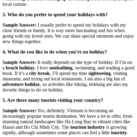
local cuisine.
3. Who do you prefer to spend your holidays with?
Sample Answer:
I usually prefer to spend my holidays with my
close friends or family. It is way more fascinating and fun when
going with my loved ones. We can share special moments and enjoy
new things together.
4. What do you like to do when you’re on holiday?
Sample Answer:
It really depends on the type of holiday. If I’m on
a
beach holiday
, I love
sunbathing
, swimming, and reading a good
book. If it’s a
city break
, I’ll spend my time
sightseeing
, visiting
museums, and trying out local restaurants. I am also a big fan of
adventure holiday
, so activities like hiking, trekking are also my
favorite things to do on holiday.
5. Are there many tourists visiting your country?
Sample Answer:
Yes, definitely. Vietnam is becoming an
increasingly popular tourist destination. We have a lot to offer, from
stunning natural landscapes like Ha Long Bay to vibrant cities like
Hanoi and Ho Chi Minh City. The
tourism industry
is growing
rapidly, although sometimes some places can feel a little
touristy
.