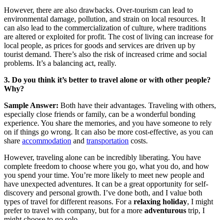
However, there are also drawbacks. Over-tourism can lead to
environmental damage, pollution, and strain on local resources. It
can also lead to the commercialization of culture, where traditions
are altered or exploited for profit. The cost of living can increase for
local people, as prices for goods and services are driven up by
tourist demand. There’s also the risk of increased crime and social
problems. It’s a balancing act, really.
3. Do you think it’s better to travel alone or with other people?
Why?
Sample Answer:
Both have their advantages. Traveling with others,
especially close friends or family, can be a wonderful bonding
experience. You share the memories, and you have someone to rely
on if things go wrong. It can also be more cost-effective, as you can
share
accommodation
and
transportation
costs.
However, traveling alone can be incredibly liberating. You have
complete freedom to choose where you go, what you do, and how
you spend your time. You’re more likely to meet new people and
have unexpected adventures. It can be a great opportunity for self-
discovery and personal growth. I’ve done both, and I value both
types of travel for different reasons. For a
relaxing holiday
, I might
prefer to travel with company, but for a more
adventurous
trip, I
might choose to go solo.