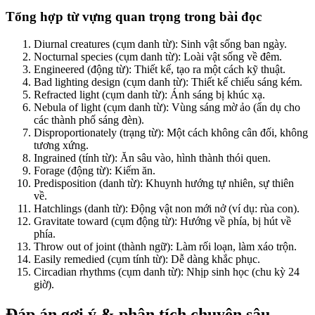
Tổng hợp từ vựng quan trọng trong bài đọc
Diurnal creatures (cụm danh từ): Sinh vật sống ban ngày.
Nocturnal species (cụm danh từ): Loài vật sống về đêm.
Engineered (động từ): Thiết kế, tạo ra một cách kỹ thuật.
Bad lighting design (cụm danh từ): Thiết kế chiếu sáng kém.
Refracted light (cụm danh từ): Ánh sáng bị khúc xạ.
Nebula of light (cụm danh từ): Vùng sáng mờ ảo (ẩn dụ cho
các thành phố sáng đèn).
Disproportionately (trạng từ): Một cách không cân đối, không
tương xứng.
Ingrained (tính từ): Ăn sâu vào, hình thành thói quen.
Forage (động từ): Kiếm ăn.
Predisposition (danh từ): Khuynh hướng tự nhiên, sự thiên
về.
Hatchlings (danh từ): Động vật non mới nở (ví dụ: rùa con).
Gravitate toward (cụm động từ): Hướng về phía, bị hút về
phía.
Throw out of joint (thành ngữ): Làm rối loạn, làm xáo trộn.
Easily remedied (cụm tính từ): Dễ dàng khắc phục.
Circadian rhythms (cụm danh từ): Nhịp sinh học (chu kỳ 24
giờ).
Đáp án gợi ý & phân tích chuyên sâu