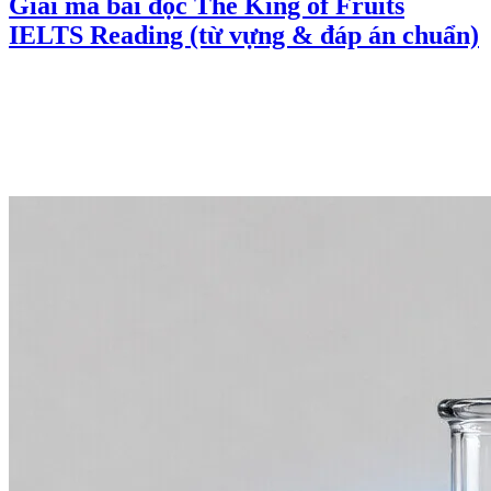
Giải mã bài đọc The King of Fruits
IELTS Reading (từ vựng & đáp án chuẩn)