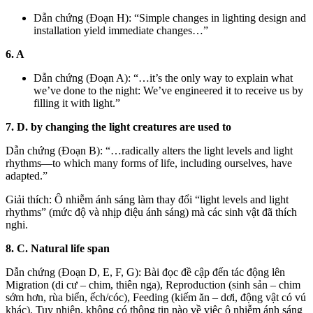
Dẫn chứng (Đoạn H): “Simple changes in lighting design and
installation yield immediate changes…”
6. A
Dẫn chứng (Đoạn A): “…it’s the only way to explain what
we’ve done to the night: We’ve engineered it to receive us by
filling it with light.”
7. D. by changing the light creatures are used to
Dẫn chứng (Đoạn B): “…radically alters the light levels and light
rhythms—to which many forms of life, including ourselves, have
adapted.”
Giải thích: Ô nhiễm ánh sáng làm thay đổi “light levels and light
rhythms” (mức độ và nhịp điệu ánh sáng) mà các sinh vật đã thích
nghi.
8. C. Natural life span
Dẫn chứng (Đoạn D, E, F, G): Bài đọc đề cập đến tác động lên
Migration (di cư – chim, thiên nga), Reproduction (sinh sản – chim
sớm hơn, rùa biển, ếch/cóc), Feeding (kiếm ăn – dơi, động vật có vú
khác). Tuy nhiên, không có thông tin nào về việc ô nhiễm ánh sáng