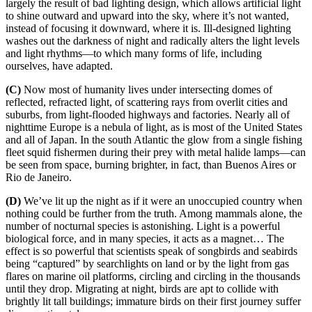
largely the result of
bad lighting design
, which allows artificial light
to shine outward and upward into the sky, where it’s not wanted,
instead of focusing it downward, where it is. Ill-designed lighting
washes out the darkness of night and radically alters the light levels
and light rhythms—to which many forms of life, including
ourselves, have adapt
ed.
(C)
Now most of humanity lives under intersecting domes of
reflected, refracted light, of scattering rays from overlit cities and
suburbs, from light-flooded highways and factories. Nearly all of
nighttime Europe is a nebula of light, as is most of the United States
and all of Japan. In the south Atlantic the glow from a single fishing
fleet squid fishermen during their prey with metal halide lamps—can
be seen from space, burning brighter, in fact, than Buenos Aires or
Rio de Janeiro.
(D)
We’ve lit up the night as if it were an unoccupied country when
nothing could be further from the truth.
Among mammals alone,
the
number of nocturnal species is astonishing. Light is a powerful
biological force, and in many species, it acts as a magnet… The
effect is so powerful that scientists speak of songbirds and seabirds
being
“captured” by searchlights
on land or by the light from gas
flares on marine oil platforms, circling and circling in the thousands
until they drop. Migrating at night, birds are apt to collide with
brightly lit tall buildings; immature birds on their first journey suffer