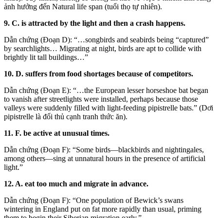
ảnh hưởng đến Natural life span (tuổi thọ tự nhiên).
9. C. is attracted by the light and then a crash happens.
Dẫn chứng (Đoạn D): “…songbirds and seabirds being “captured”
by searchlights… Migrating at night, birds are apt to collide with
brightly lit tall buildings…”
10. D. suffers from food shortages because of competitors.
Dẫn chứng (Đoạn E): “…the European lesser horseshoe bat began
to vanish after streetlights were installed, perhaps because those
valleys were suddenly filled with light-feeding pipistrelle bats.” (Dơi
pipistrelle là đối thủ cạnh tranh thức ăn).
11. F. be active at unusual times.
Dẫn chứng (Đoạn F): “Some birds—blackbirds and nightingales,
among others—sing at unnatural hours in the presence of artificial
light.”
12. A. eat too much and migrate in advance.
Dẫn chứng (Đoạn F): “One population of Bewick’s swans
wintering in England put on fat more rapidly than usual, priming
them to begin their Siberian migration early.”