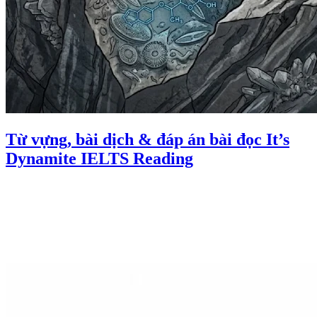
Từ vựng, bài dịch & đáp án bài đọc It’s
Dynamite IELTS Reading