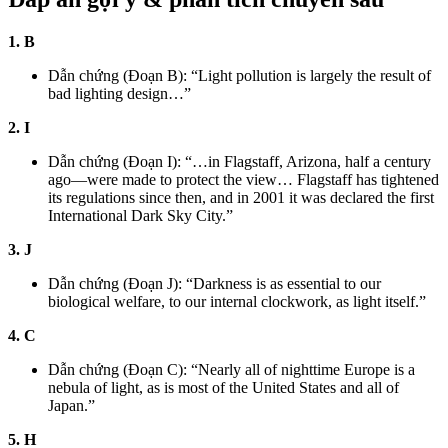
1. B
Dẫn chứng (Đoạn B): “Light pollution is largely the result of
bad lighting design…”
2. I
Dẫn chứng (Đoạn I): “…in Flagstaff, Arizona, half a century
ago—were made to protect the view… Flagstaff has tightened
its regulations since then, and in 2001 it was declared the first
International Dark Sky City.”
3. J
Dẫn chứng (Đoạn J): “Darkness is as essential to our
biological welfare, to our internal clockwork, as light itself.”
4. C
Dẫn chứng (Đoạn C): “Nearly all of nighttime Europe is a
nebula of light, as is most of the United States and all of
Japan.”
5. H