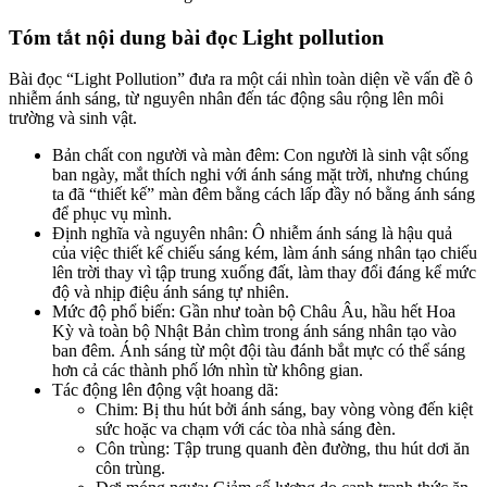
Light pollution
Tóm tắt nội dung bài đọc
Bài đọc “Light Pollution” đưa ra một cái nhìn toàn diện về vấn đề ô
nhiễm ánh sáng, từ nguyên nhân đến tác động sâu rộng lên môi
trường và sinh vật.
Bản chất con người và màn đêm: Con người là sinh vật sống
ban ngày, mắt thích nghi với ánh sáng mặt trời, nhưng chúng
ta đã “thiết kế” màn đêm bằng cách lấp đầy nó bằng ánh sáng
để phục vụ mình.
Định nghĩa và nguyên nhân: Ô nhiễm ánh sáng là hậu quả
của việc thiết kế chiếu sáng kém, làm ánh sáng nhân tạo chiếu
lên trời thay vì tập trung xuống đất, làm thay đổi đáng kể mức
độ và nhịp điệu ánh sáng tự nhiên.
Mức độ phổ biến: Gần như toàn bộ Châu Âu, hầu hết Hoa
Kỳ và toàn bộ Nhật Bản chìm trong ánh sáng nhân tạo vào
ban đêm. Ánh sáng từ một đội tàu đánh bắt mực có thể sáng
hơn cả các thành phố lớn nhìn từ không gian.
Tác động lên động vật hoang dã:
Chim: Bị thu hút bởi ánh sáng, bay vòng vòng đến kiệt
sức hoặc va chạm với các tòa nhà sáng đèn.
Côn trùng: Tập trung quanh đèn đường, thu hút dơi ăn
côn trùng.