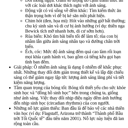
Dơi móng ngựa: Giảm số lượng do cạnh tranh thức ăn
với các loài dơi khác thích nghi với ánh sáng.
Động vật có vú sống về đêm khác: Tìm kiếm thức ăn
thận trọng hơn vì dễ bị kẻ săn mồi phát hiện.
Chim hót (đen, họa mi): Hót vào những giờ bất thường;
chu kỳ sinh sản và di cư bị ảnh hưởng (ví dụ: thiên nga
Bewick tích mỡ nhanh hơn, di cư sớm hơn).
Rùa biển: Khó tìm bãi biển tối để làm tổ; rùa con bị
nhầm lẫn giữa ánh sáng nhân tạo và đường chân trời
biển.
Ếch, cóc: Mức độ ánh sáng đêm quá cao làm rối loạn
mọi khía cạnh hành vi, bao gồm cả tiếng kêu gọi bạn
tình ban đêm.
Giải pháp: Ô nhiễm ánh sáng là dạng ô nhiễm dễ khắc phục
nhất. Những thay đổi đơn giản trong thiết kế và lắp đặt chiếu
sáng có thể giảm ngay lập tức lượng ánh sáng lãng phí và tiết
kiệm năng lượng.
Tầm quan trọng của bóng tối: Bóng tối thiết yếu cho sức khỏe
sinh học và “đồng hồ sinh học” bên trong chúng ta, giống
như ánh sáng. Việc thay đổi nhịp điệu ngày đêm ảnh hưởng
đến nhịp sinh học (circadian rhythms) của con người.
Những nỗ lực giảm thiểu: Ban đầu là để bảo vệ các nhà thiên
văn học (ví dụ: Flagstaff, Arizona trở thành “Thành phố Bầu
trời Tối Quốc tế” đầu tiên năm 2001). Nỗ lực này hiện đã lan
rộng toàn cầu.