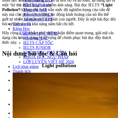
Ngữ pháp IELTS
nhân tạo. Điều mà chúng ta cho là tiến bộ và an toàn, lại đang tạo ra
IELTS Listening
một “kẻ thù thầm lặng”: ô nhiễm ánh sáng. Bài đọc IELTS
“Light
Thư viện SAT
Pollution”
không chỉ vạch trần mức độ nghiêm trọng của vấn đề
Tiếng Anh THCS
này mà còn phân tích những tác động kinh hoàng của nó lên thế
Tiếng Anh THPT
giới tự nhiên và thậm chí là chính con người. Đây là một bài đọc đòi
Giảng viên
hỏi sự tỉnh táo và khả năng nắm bắt chi tiết.
Khóa Học
Hãy cùng
ECE
khám phá những luận điểm quan trọng, giải mã các
KHOÁ HỌC IELTS
dạng câu hỏi và trang bị từ vựng để chinh phục bài đọc đầy thách
Khoá học SAT
thức này.
IELTS CẤP TỐC
IELTS JUNIOR
KHÓA HỌC PHÁT ÂM
Nội dung bài đọc & Câu hỏi
KHOÁ HỌC NGỮ PHÁP
LỚP LUYỆN VIẾT HÈ 2026
Light pollution
Lịch khai giảng
Thành tích
VI
EN
Tìm kiếm:
Chưa có khóa học yêu thích.
Đặt lịch / Tư vấn