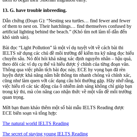
13. G. have trouble inbreeding.
Dẫn chứng (Đoạn G): “Nesting sea turtles… find fewer and fewer
of them to nest on. Their hatchlings… find themselves confused by
artificial lighting behind the beach.” (Khó tìm nơi làm tổ dẫn đến
khó sinh sản).
Bài đọc “Light Pollution” là một ví dụ tuyệt vời về cách bài thi
IELTS sử dụng các chủ đề môi trường để kiểm tra kỹ năng đọc hiểu
chuyên sâu. Nó đòi hỏi khả năng xác định nguyên nhân – hậu quả,
theo dõi các ví dụ cụ thể và hiểu được ý chính của từng đoạn văn.
Thông qua việc phân tích bài đọc này, ECE hy vọng bạn đã rèn
luyện được khả năng nắm bắt thông tin nhanh chóng và chính xác,
cũng như làm quen với các dạng câu hỏi thường gặp. Hãy nhớ rằng,
việc hiểu rõ các tác động của ô nhiễm ánh sáng không chỉ giúp bạn
trong kỳ thi, mà còn nâng cao nhận thức về một vấn đề môi trường
quan trọng.
Mời bạn tham khảo thêm một số bài mẫu IELTS Reading được
ECE biên soạn và tổng hợp:
The natural world IELTS Reading
The secret of staying young IELTS Reading