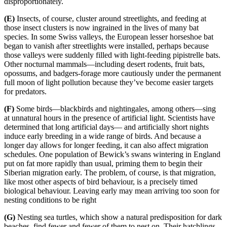
disproportionatel
y.
(E)
Insects, of course, cluster around streetlights, and feeding at
those insect clusters is now ingrained in the lives of many bat
species. In some Swiss valleys, the European lesser horseshoe bat
began to vanish after streetlights were installed, perhaps because
those valleys were suddenly filled with light-feeding pipistrelle bats.
Other nocturnal mammals—including desert rodents,
fruit bats,
opossums,
and badgers-forage more cautiously under the permanent
full moon of light pollution because they’ve become easier targets
for
predators.
(F)
Some birds—blackbirds and nightingales, among others—sing
at unnatural hours in the presence of artificial light. Scientists have
determined that long artificial days— and artificially short nights
induce early breeding
in a wide range of birds. And because a
longer day allows for longer feeding, it can also affect migration
schedules. One population of Bewick’s swans wintering in England
put on fat more rapidly than usual, priming them to begin their
Siberian migration early. The problem, of course, is that migration,
like most other aspects of bird beh
aviour, is a precisely timed
biological behaviour. Leaving early may mean arriving too soon for
nesting conditions to be right
(G)
Nesting sea turtles, which show a natural predisposition for dark
beaches, find fewer and fewer of them to nest on. Their hatchlings,