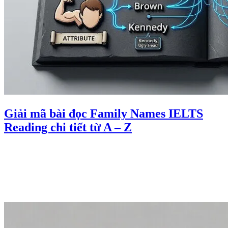
Giải mã bài đọc Family Names IELTS
Reading chi tiết từ A – Z