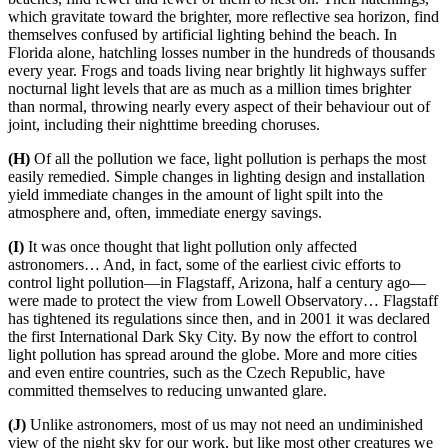
which gravitate toward the brighter, more reflective sea horizon, find
themselves confused by artificial lighting behind the beach. In
Florida alone, hatchling losses number in the hundreds of thousands
every year. Frogs and toads living near brightly lit highways suffer
nocturnal light levels that are as much as a million times brighter
than normal, throwing nearly every aspect of their behaviour out of
joint, including their nighttime breeding choruses.
(H)
Of all the pollution we face, light pollution is perhaps the most
easily remedied. Simple changes in lighting design and installation
yield immediate changes in the amount of light spilt into the
atmosphere and, often, immediate energy savings.
(I)
It was once thought that light pollution only affected
astronomers… And, in fact, some of the earliest civic efforts to
control light pollution—in Flagstaff, Arizona, half a century ago—
were made to protect the view from Lowell Observatory… Flagstaff
has tightened its regulations since then, and in
2001 it was declared
the first International Dark Sky City
. By now the effort to control
light pollution has spread around the globe. More and more cities
and even entire countries, such as the Czech Republic, have
committed themselves to reducing unwanted glar
e.
(J)
Unlike astronomers, most of us may not need an undiminished
view of the night sky for our work, but like most other creatures we