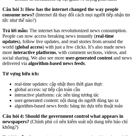
Câu hỏi 3: How has the internet changed the way people
consume news?
(Internet đã thay đổi cách mọi người tiếp nhận tin
tức như thế nào?)
Trả lời mẫu:
The internet has revolutionized news consumption.
People can now access breaking news instantly (
real-time
updates
), follow live updates, and read stories from around the
world (
global access
) with just a few clicks. It’s also made news
more
interactive platforms
, with comment sections, videos, and
social sharing. We also see more
user-generated content
and news
delivered via
algorithm-based news feeds
.
Từ vựng hữu ích:
real-time updates: cập nhật theo thời gian thực
global access: sự tiếp cận toàn cầu
interactive platforms: các nền tảng tương tác
user-generated content: nội dung do người dùng tạo ra
algorithm-based news feeds: bảng tin dựa trên thuật toán
Câu hỏi 4: Should the government control what appears in
newspapers?
(Chính phủ có nên kiểm soát nội dung trên báo chí
không?)