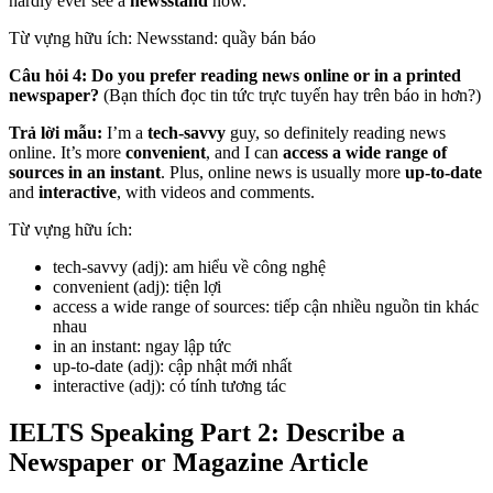
hardly ever see a
newsstand
now.
Từ vựng hữu ích: Newsstand: quầy bán báo
Câu hỏi 4: Do you prefer reading news online or in a printed
newspaper?
(Bạn thích đọc tin tức trực tuyến hay trên báo in hơn?)
Trả lời mẫu:
I’m a
tech-savvy
guy, so definitely reading news
online. It’s more
convenient
, and I can
access a wide range of
sources
in an instant
. Plus, online news is usually more
up-to-date
and
interactive
, with videos and comments.
Từ vựng hữu ích:
tech-savvy (adj): am hiểu về công nghệ
convenient (adj): tiện lợi
access a wide range of sources: tiếp cận nhiều nguồn tin khác
nhau
in an instant: ngay lập tức
up-to-date (adj): cập nhật mới nhất
interactive (adj): có tính tương tác
IELTS Speaking Part 2: Describe a
Newspaper or Magazine Article