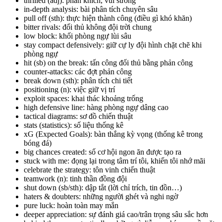
thrilled (adj): phấn khích, vui sướng
in-depth analysis: bài phân tích chuyên sâu
pull off (sth): thực hiện thành công (điều gì khó khăn)
bitter rivals: đối thủ không đội trời chung
low block: khối phòng ngự lùi sâu
stay compact defensively: giữ cự ly đội hình chặt chẽ khi
phòng ngự
hit (sb) on the break: tấn công đối thủ bằng phản công
counter-attacks: các đợt phản công
break down (sth): phân tích chi tiết
positioning (n): việc giữ vị trí
exploit spaces: khai thác khoảng trống
high defensive line: hàng phòng ngự dâng cao
tactical diagrams: sơ đồ chiến thuật
stats (statistics): số liệu thống kê
xG (Expected Goals): bàn thắng kỳ vọng (thống kê trong
bóng đá)
big chances created: số cơ hội ngon ăn được tạo ra
stuck with me: đọng lại trong tâm trí tôi, khiến tôi nhớ mãi
celebrate the strategy: tôn vinh chiến thuật
teamwork (n): tinh thần đồng đội
shut down (sb/sth): dập tắt (lời chỉ trích, tin đồn…)
haters & doubters: những người ghét và nghi ngờ
pure luck: hoàn toàn may mắn
deeper appreciation: sự đánh giá cao/trân trọng sâu sắc hơn