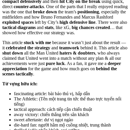
compact defensively
and then
hit City on the break
using quick,
direct
counter-attacks
. One of the parts that I really enjoyed reading
was the one that
broke down
the team’s
positioning
, especially the
midfielders and how Bruno Fernandes and Marcus Rashford
exploited spaces
left by City’s
high defensive line
. There were also
tactical diagrams
and
stats
, like xG,
big chances created
… that
showed how effective our strategy was.
This article
stuck with me
because it wasn’t just about the result —
it
celebrated the strategy
and
teamwork
behind it. This article also
shut down
all the Man United
haters & doubters
, who always
claimed that United went into a match without any plan & all our
achievements were just
pure luck
. As a fan, it gave me a
deeper
appreciation
for the game and how much goes on
behind the
scenes tactically
.
Từ vựng hữu ích:
fascinating article: bài báo thú vị, hấp dẫn
The Athletic: (Tên một trang tin tức thể thao trực tuyến nổi
tiếng)
tactical approach: cách tiếp cận chiến thuật
away victory: chiến thắng trên sân khách
sweet aftertaste: dư vị ngọt ngào
die-hard fan: người hâm mộ cuồng nhiệt, trung thành