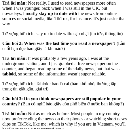
Trả lời mẫu:
Not really. I used to read newspapers more often
when I was younger, back when I was still in the UK, but
nowadays, I mostly
stay up to date with
the news from online
sources or social media, like TikTok, for instance. It’s just easier that
way.
Từ vựng hữu ích: stay up to date with: cập nhật (tin tức, thông tin)
Câu hỏi 2: When was the last time you read a newspaper?
(Lần
cuối bạn đọc báo giấy là khi nào?)
Trả lời mẫu:
It was probably a few years ago. I was at the
underground station, and I just grabbed a free newspaper on the
counter, and began reading some of the daily news, but that was a
tabloid
, so some of the information wasn’t super reliable.
Từ vựng hữu ích: Tabloid: báo lá cải (báo khổ nhỏ, thường tập
trung tin giật gân, giải trí)
Câu hỏi 3: Do you think newspapers are still popular in your
country?
(Bạn có nghĩ báo giấy còn phổ biến ở nước bạn không?)
Trả lời mẫu:
Not as much as before. Most people in my country
now prefer reading the news on their phones or watching short news
clips on TikTok, like me; which is why if you are in Vietnam, you’ll