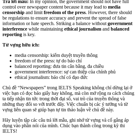
Trả lời mẫu:
In my opinion, the government should not have full
control over newspaper content because it may lead to
media
censorship
and limit
freedom of the press
. However, there should
be regulations to ensure accuracy and prevent the spread of false
information or hate speech. Striking a balance without
government
interference
while maintaining
ethical journalism
and
balanced
reporting
is key.
Từ vựng hữu ích:
media censorship: kiểm duyệt truyền thông
freedom of the press: tự do báo chí
balanced reporting: đưa tin cân bằng, đa chiều
government interference: sự can thiệp của chính phủ
ethical journalism: báo chí có đạo đức
Chủ đề “Newspapers” trong IELTS Speaking không chỉ dừng lại ở
việc bạn có đọc báo giấy hay không, mà còn mở rộng ra cách chúng
ta tiếp nhận tin tức trong thời đại số, vai trò của truyền thông và
những thay đổi so với trước đây. Việc chuẩn bị các ý tưởng và từ
vựng liên quan sẽ giúp bạn tự tin thảo luận về chủ đề này.
Hãy luyện tập các câu trả lời mẫu, ghi nhớ từ vựng và cố gắng áp
dụng vào phần nói của mình. Chúc bạn thành công trong kỳ thi
IELTS!