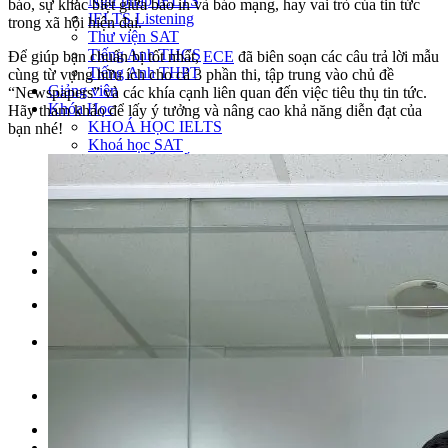
Ngữ pháp IELTS
báo, sự khác biệt giữa báo in và báo mạng, hay vai trò của tin tức
IELTS Listening
trong xã hội hiện đại.
Thư viện SAT
Tiếng Anh THCS
Để giúp bạn chuẩn bị tốt nhất,
ECE
đã biên soạn các câu trả lời mẫu
Tiếng Anh THPT
cùng từ vựng hữu ích cho cả 3 phần thi, tập trung vào chủ đề
Giảng viên
“Newspapers” và các khía cạnh liên quan đến việc tiêu thụ tin tức.
Khóa Học
Hãy tham khảo để lấy ý tưởng và nâng cao khả năng diễn đạt của
KHOÁ HỌC IELTS
bạn nhé!
Khoá học SAT
IELTS CẤP TỐC
IELTS JUNIOR
KHÓA HỌC PHÁT ÂM
KHOÁ HỌC NGỮ PHÁP
LỚP LUYỆN VIẾT HÈ 2026
Lịch khai giảng
Thành tích
VI
EN
Tìm kiếm:
Chưa có khóa học yêu thích.
Đặt lịch / Tư vấn