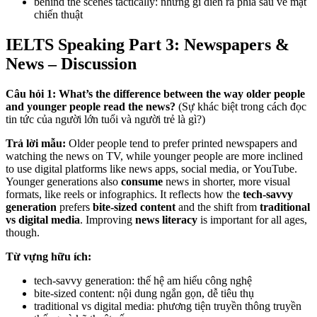
behind the scenes tactically: những gì diễn ra phía sau về mặt
chiến thuật
IELTS Speaking Part 3: Newspapers &
News – Discussion
Câu hỏi 1: What’s the difference between the way older people
and younger people read the news?
(Sự khác biệt trong cách đọc
tin tức của người lớn tuổi và người trẻ là gì?)
Trả lời mẫu:
Older people tend to prefer printed newspapers and
watching the news on TV, while younger people are more inclined
to use digital platforms like news apps, social media, or YouTube.
Younger generations also
consume
news in shorter, more visual
formats, like reels or infographics. It reflects how the
tech-savvy
generation
prefers
bite-sized content
and the shift from
traditional
vs digital media
. Improving
news literacy
is important for all ages,
though.
Từ vựng hữu ích:
tech-savvy generation: thế hệ am hiểu công nghệ
bite-sized content: nội dung ngắn gọn, dễ tiêu thụ
traditional vs digital media: phương tiện truyền thông truyền