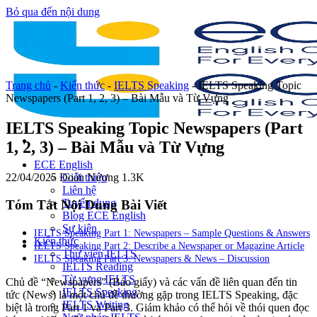
Bỏ qua đến nội dung
Trang chủ
-
Kiến thức
-
IELTS Speaking
-
IELTS Speaking Topic
Newspapers (Part 1, 2, 3) – Bài Mẫu và Từ Vựng
IELTS Speaking Topic Newspapers (Part
1, 2, 3) – Bài Mẫu và Từ Vựng
ECE English
22/04/2025
Đoàn Nương
1.3K
Giới thiệu
Liên hệ
Tuyển dụng
Tóm Tắt Nội Dung Bài Viết
Blog ECE English
Sự kiện
IELTS Speaking Part 1: Newspapers – Sample Questions & Answers
Kiến thức
IELTS Speaking Part 2: Describe a Newspaper or Magazine Article
Thư viện IELTS
IELTS Speaking Part 3: Newspapers & News – Discussion
IELTS Reading
Từ vựng IELTS
Chủ đề “Newspapers” (Báo giấy) và các vấn đề liên quan đến tin
IELTS Speaking
tức (News) là một chủ đề thường gặp trong IELTS Speaking, đặc
IELTS Writing
biệt là trong Part 1 và Part 3. Giám khảo có thể hỏi về thói quen đọc