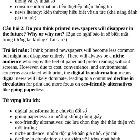
thống và kỹ thuật số
consume information: tiêu thụ/tiếp nhận thông tin
news literacy: kiến thức/sự hiểu biết về tin tức (khả năng đánh
giá tin tức)
Câu hỏi 2: Do you think printed newspapers will disappear in
the future? Why or why not?
(Bạn có nghĩ báo in sẽ biến mất
trong tương lai không? Tại sao?)
Trả lời mẫu:
I think printed newspapers will become less common
but might not disappear entirely. There will always be a
niche
audience
who enjoy the feel of paper and prefer reading without
screens. However, due to cost, convenience, and environmental
concerns associated with print, the
digital transformation
means
digital news will likely dominate, leading to a continued
decline in
circulation
for print and more focus on
eco-friendly alternatives
like
going paperless
.
Từ vựng hữu ích:
digital transformation: chuyển đổi số
going paperless: xu hướng không dùng giấy
eco-friendly alternatives: các lựa chọn thay thế thân thiện với
môi trường
niche audience: nhóm độc giả/khán giả nhỏ, đặc thù
decline in circulation: sự sụt giảm về lượng phát hành