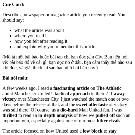
Cue Card:
Describe a newspaper or magazine article you recently read. You
should say:
what the article was about
where you read it
how you felt after reading it
and explain why you remember this article.
(Mô tả một bài báo hoặc bài tạp chí bạn đọc gần đây. Bạn nên nói
về: bài báo đó về cái gì, bạn đọc nó ở đâu, bạn cảm thấy thế nào sau
khi đọc, và giải thích tại sao bạn nhớ bài báo này.)
Bài nói mẫu:
A few weeks ago, I read a
fascinating article
on
The Athletic
about Manchester United’s
tactical approach
in their 2–1
away
victory
over Manchester City. I just watched the match one or two
days before the release of that, and the
sweet aftertaste
of victory
was still there. Of course, as a
die-hard
Man United fan, I was
thrilled
to read an
in-depth analysis
of how we
pulled off
such an
important win, especially against one of our most
bitter rivals
.
The article focused on how United used a
low block
to
stay