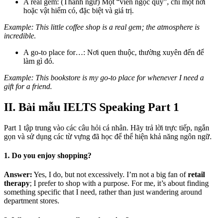
A real gem: (Thành ngữ) Một “viên ngọc quý”, chỉ một nơi
hoặc vật hiếm có, đặc biệt và giá trị.
Example: This little coffee shop is a real gem; the atmosphere is
incredible.
A go-to place for…: Nơi quen thuộc, thường xuyên đến để
làm gì đó.
Example: This bookstore is my go-to place for whenever I need a
gift for a friend.
II. Bài mẫu IELTS Speaking Part 1
Part 1 tập trung vào các câu hỏi cá nhân. Hãy trả lời trực tiếp, ngắn
gọn và sử dụng các từ vựng đã học để thể hiện khả năng ngôn ngữ.
1. Do you enjoy shopping?
Answer:
Yes, I do, but not excessively. I’m not a big fan of
retail
therapy
; I prefer to shop with a purpose. For me, it’s about finding
something specific that I need, rather than just wandering around
department stores.