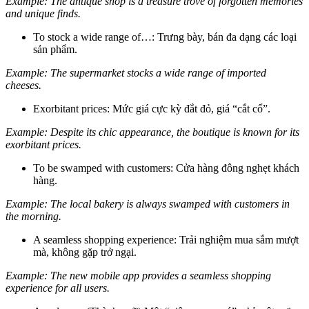
Example: The antique shop is a treasure trove of forgotten memories
and unique finds.
To stock a wide range of…: Trưng bày, bán đa dạng các loại
sản phẩm.
Example: The supermarket stocks a wide range of imported
cheeses.
Exorbitant prices: Mức giá cực kỳ đắt đỏ, giá “cắt cổ”.
Example: Despite its chic appearance, the boutique is known for its
exorbitant prices.
To be swamped with customers: Cửa hàng đông nghẹt khách
hàng.
Example: The local bakery is always swamped with customers in
the morning.
A seamless shopping experience: Trải nghiệm mua sắm mượt
mà, không gặp trở ngại.
Example: The new mobile app provides a seamless shopping
experience for all users.