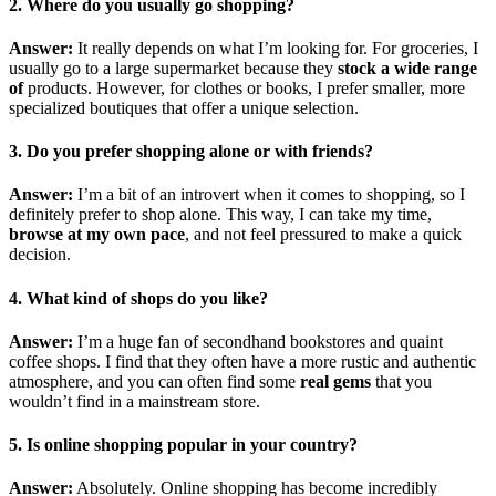
2. Where do you usually go shopping?
Answer:
It really depends on what I’m looking for. For groceries, I
usually go to a large supermarket because they
stock a wide range
of
products. However, for clothes or books, I prefer smaller, more
specialized boutiques that offer a unique selection.
3. Do you prefer shopping alone or with friends?
Answer:
I’m a bit of an introvert when it comes to shopping, so I
definitely prefer to shop alone. This way, I can take my time,
browse at my own pace
, and not feel pressured to make a quick
decision.
4. What kind of shops do you like?
Answer:
I’m a huge fan of secondhand bookstores and quaint
coffee shops. I find that they often have a more rustic and authentic
atmosphere, and you can often find some
real gems
that you
wouldn’t find in a mainstream store.
5. Is online shopping popular in your country?
Answer:
Absolutely. Online shopping has become incredibly