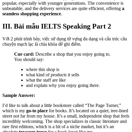
popular, especially with younger generations. The convenience is
unbeatable, and the delivery services are quite efficient, offering
a
seamless shopping experience
.
III. Bài mẫu IELTS Speaking Part 2
Với 2 phút trình bày, việc sử dụng từ vựng đa dạng và cấu trúc câu
chuyện mạch lạc là chìa khóa để ghi điểm.
Cue card:
Describe a shop that you enjoy going to.
You should say:
where this shop is
what kind of products it sells
what the staff are like
and explain why you enjoy going there.
Sample Answer:
I’d like to talk about a little bookstore called “The Page Turner,”
which is my
go-to place
for books. It’s located on a quiet, tree-lined
street not far from my house. It’s a small, independent shop that feels
incredibly welcoming. The shop specializes in classic literature and
rare first editions, which is a bit of a niche market, but it’s an
absolute
treasure trove
for a book lover like me.