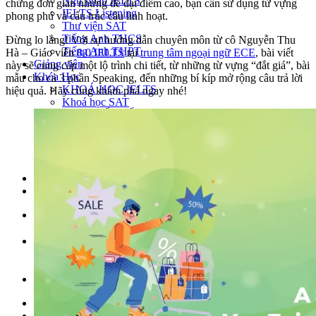
Ngữ pháp IELTS
chừng đơn giản nhưng để đạt điểm cao, bạn cần sử dụng từ vựng
IELTS Listening
phong phú và cấu trúc câu linh hoạt.
Thư viện SAT
Tiếng Anh THCS
Đừng lo lắng! Với sự hướng dẫn chuyên môn từ cô Nguyễn Thu
Tiếng Anh THPT
Hà – Giáo viên
8.0 IELTS
tại
trung tâm ngoại ngữ ECE
, bài viết
Giảng viên
này sẽ cung cấp một lộ trình chi tiết, từ những từ vựng “đắt giá”, bài
Khóa Học
mẫu cho cả 3 phần Speaking, đến những bí kíp mở rộng câu trả lời
KHOÁ HỌC IELTS
hiệu quả. Hãy cùng khám phá ngay nhé!
Khoá học SAT
IELTS CẤP TỐC
IELTS JUNIOR
KHÓA HỌC PHÁT ÂM
KHOÁ HỌC NGỮ PHÁP
LỚP LUYỆN VIẾT HÈ 2026
Lịch khai giảng
Thành tích
VI
EN
Tìm kiếm:
Chưa có khóa học yêu thích.
Đặt lịch / Tư vấn