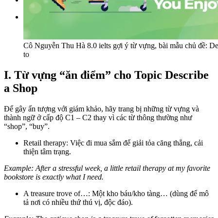
Tìm kiếm:
Cô Nguyễn Thu Hà 8.0 ielts gợi ý từ vựng, bài mẫu chủ đề: De
to
I. Từ vựng “ăn điểm” cho Topic Describe
a Shop
Để gây ấn tượng với giám khảo, hãy trang bị những từ vựng và
thành ngữ ở cấp độ C1 – C2 thay vì các từ thông thường như
“shop”, “buy”.
Retail therapy: Việc đi mua sắm để giải tỏa căng thẳng, cải
thiện tâm trạng.
Example: After a stressful week, a little retail therapy at my favorite
bookstore is exactly what I need.
A treasure trove of…: Một kho báu/kho tàng… (dùng để mô
tả nơi có nhiều thứ thú vị, độc đáo).