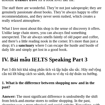
The staff there are wonderful. They’re not just salespeople; they are
genuinely passionate about books. They’re always happy to offer
recommendations, and they never seem rushed, which creates a
really relaxed atmosphere.
What I love most about this shop is the sense of discovery it offers.
Unlike large chain stores, you can always find something
unexpected. The air always smells faintly of old paper and coffee,
and there’s a little reading nook in the corner. It’s more than just a
shop; it’s a
sanctuary
where I can escape the hustle and bustle of
daily life and simply get lost in a good book.
IV. Bài mẫu IELTS Speaking Part 3
Part 3 đòi hỏi khả năng phân tích và lập luận sâu sắc. Hãy mở rộng
câu trả lời bằng cách so sánh, đưa ra ví dụ và dự đoán xu hướng.
1. What is the difference between shopping now and in the
past?
Answer:
The most significant difference is undoubtedly the shift
from brick-and-mortar stores to online shopping. In the past,
shopping was a more physical and social activity. Nowadays, with