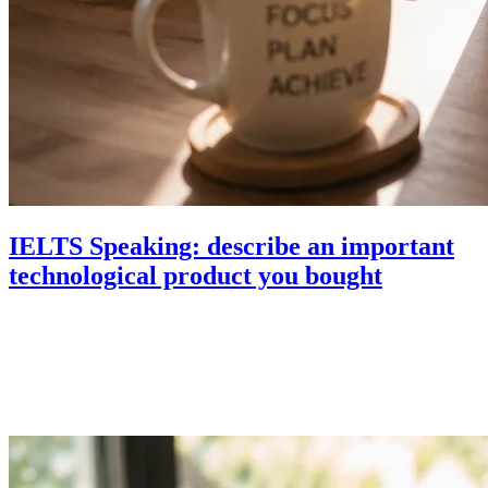
IELTS Speaking: describe an important
technological product you bought