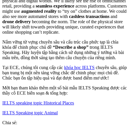
physical and digital worlds. We’ll likely see the rise of omnichannel
retail, providing a
seamless experience
across platforms. Customers
might use
augmented reality
to “try on” clothes at home. We could
also see more automated stores with
cashless transactions
and
drone delivery
becoming the norm. The role of the physical store
will likely shift towards providing unique, curated experiences that
online shopping can’t replicate.
Nắm vững từ vựng chuyên sâu và cấu trúc câu phức tạp là chìa
khóa để chinh phục chủ đề
“Describe a shop”
trong IELTS
Speaking. Hãy luyện tập bằng cách sử dụng những ý tưởng và bài
mẫu trên, đồng thời sáng tạo thêm câu chuyện của riêng mình.
Tại ECE, chúng tôi cung cấp các
khóa học IELTS
chuyên sâu, giúp
bạn trang bị một nền tảng vững chắc để chinh phục mọi chủ đề.
Chúc bạn ôn tập hiệu quả và đạt được band điểm mơ ước!
Mời bạn tham khảo thêm một số bài mẫu IELTS Speaking được các
thầy cô ECE biên soạn & tổng hợp:
IELTS speaking topic Historical Places
IELTS Speaking topic Animal
Chia sẻ: