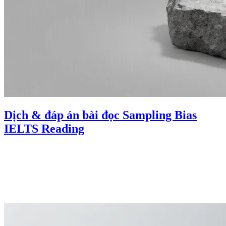
Dịch & đáp án bài đọc Sampling Bias
IELTS Reading