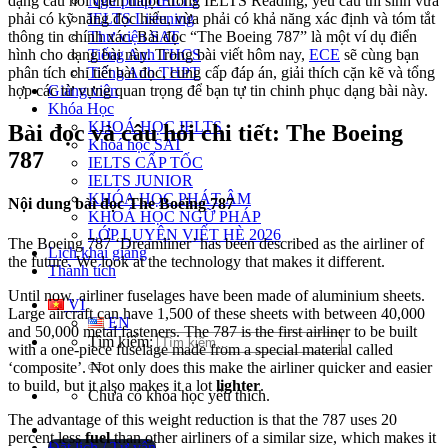
Ngữ pháp IELTS
dạng câu hỏi quen thuộc trong IELTS Reading, yêu cầu thí sinh vừa
IELTS Listening
phải có kỹ năng đọc hiểu, vừa phải có khả năng xác định và tóm tắt
Thư viện SAT
thông tin chính xác. Bài đọc “The Boeing 787” là một ví dụ điển
Tiếng Anh THCS
hình cho dạng bài này. Trong bài viết hôm nay,
ECE
sẽ cùng bạn
Tiếng Anh THPT
phân tích chi tiết bài đọc, cung cấp đáp án, giải thích cặn kẽ và tổng
Giảng viên
hợp các từ vựng quan trọng để bạn tự tin chinh phục dạng bài này.
Khóa Học
KHOÁ HỌC IELTS
Bài đọc và câu hỏi chi tiết: The Boeing
Khoá học SAT
787
IELTS CẤP TỐC
IELTS JUNIOR
KHÓA HỌC PHÁT ÂM
Nội dung bài đọc
The Boeing 787
KHOÁ HỌC NGỮ PHÁP
LỚP LUYỆN VIẾT HÈ 2026
The Boeing 787 ‘Dreamliner’ has been described as the airliner of
Lịch khai giảng
the future. We look at the technology that makes it different.
Thành tích
Until now, airliner fuselages have been made of aluminium sheets.
VI
Large aircraft can have 1,500 of these sheets with between 40,000
EN
and 50,000 metal fasteners. The 787 is the first airliner to be built
Tìm kiếm:
with a one-piece fuselage made from a special material called
‘composite’. Not only does this make the airliner quicker and easier
to build, but it also makes it a lot
lighter
.
Chưa có khóa học yêu thích.
The advantage of this weight reduction is that the 787 uses 20
percent less
fuel
than other airliners of a similar size, which makes it
Đặt lịch / Tư vấn