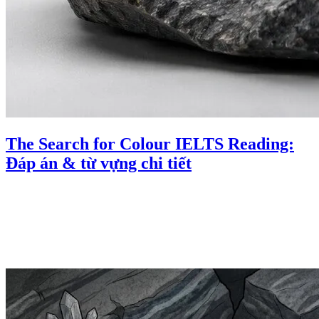
The Search for Colour IELTS Reading:
Đáp án & từ vựng chi tiết