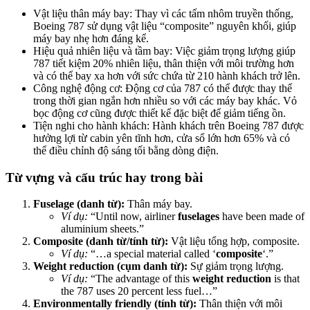
Vật liệu thân máy bay: Thay vì các tấm nhôm truyền thống,
Boeing 787 sử dụng vật liệu “composite” nguyên khối, giúp
máy bay nhẹ hơn đáng kể.
Hiệu quả nhiên liệu và tầm bay: Việc giảm trọng lượng giúp
787 tiết kiệm 20% nhiên liệu, thân thiện với môi trường hơn
và có thể bay xa hơn với sức chứa từ 210 hành khách trở lên.
Công nghệ động cơ: Động cơ của 787 có thể được thay thế
trong thời gian ngắn hơn nhiều so với các máy bay khác. Vỏ
bọc động cơ cũng được thiết kế đặc biệt để giảm tiếng ồn.
Tiện nghi cho hành khách: Hành khách trên Boeing 787 được
hưởng lợi từ cabin yên tĩnh hơn, cửa sổ lớn hơn 65% và có
thể điều chỉnh độ sáng tối bằng dòng điện.
Từ vựng và cấu trúc hay trong bài
Fuselage (danh từ):
Thân máy bay.
Ví dụ:
“Until now, airliner
fuselages
have been made of
aluminium sheets.”
Composite (danh từ/tính từ):
Vật liệu tổng hợp, composite.
Ví dụ:
“…a special material called ‘
composite
‘.”
Weight reduction (cụm danh từ):
Sự giảm trọng lượng.
Ví dụ:
“The advantage of this
weight reduction
is that
the 787 uses 20 percent less fuel…”
Environmentally friendly (tính từ):
Thân thiện với môi