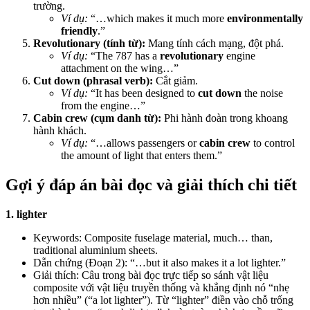
trường.
Ví dụ:
“…which makes it much more
environmentally
friendly
.”
Revolutionary (tính từ):
Mang tính cách mạng, đột phá.
Ví dụ:
“The 787 has a
revolutionary
engine
attachment on the wing…”
Cut down (phrasal verb):
Cắt giảm.
Ví dụ:
“It has been designed to
cut down
the noise
from the engine…”
Cabin crew (cụm danh từ):
Phi hành đoàn trong khoang
hành khách.
Ví dụ:
“…allows passengers or
cabin crew
to control
the amount of light that enters them.”
Gợi ý đáp án bài đọc và giải thích chi tiết
1. lighter
Keywords: Composite fuselage material, much… than,
traditional aluminium sheets.
Dẫn chứng (Đoạn 2): “…but it also makes it a lot lighter.”
Giải thích: Câu trong bài đọc trực tiếp so sánh vật liệu
composite với vật liệu truyền thống và khẳng định nó “nhẹ
hơn nhiều” (“a lot lighter”). Từ “lighter” điền vào chỗ trống