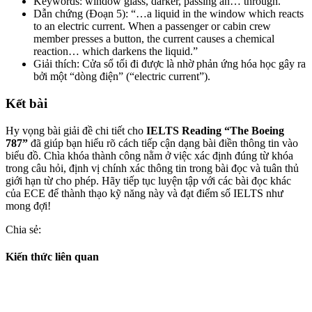
Keywords: window glass, darker, passing an… through.
Dẫn chứng (Đoạn 5): “…a liquid in the window which reacts
to an electric current. When a passenger or cabin crew
member presses a button, the current causes a chemical
reaction… which darkens the liquid.”
Giải thích: Cửa sổ tối đi được là nhờ phản ứng hóa học gây ra
bởi một “dòng điện” (“electric current”).
Kết bài
Hy vọng bài giải đề chi tiết cho
IELTS Reading “The Boeing
787”
đã giúp bạn hiểu rõ cách tiếp cận dạng bài điền thông tin vào
biểu đồ. Chìa khóa thành công nằm ở việc xác định đúng từ khóa
trong câu hỏi, định vị chính xác thông tin trong bài đọc và tuân thủ
giới hạn từ cho phép. Hãy tiếp tục luyện tập với các bài đọc khác
của ECE để thành thạo kỹ năng này và đạt điểm số IELTS như
mong đợi!
Chia sẻ:
Kiến thức liên quan