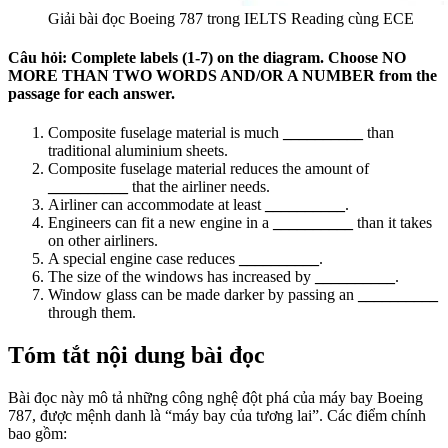
Giải bài đọc Boeing 787 trong IELTS Reading cùng ECE
Câu hỏi:
Complete labels (1-7) on the diagram. Choose NO
MORE THAN TWO WORDS AND/OR A NUMBER from the
passage for each answer.
Composite fuselage material is much
__________
than
traditional aluminium sheets.
Composite fuselage material reduces the amount of
__________
that the airliner needs.
Airliner can accommodate at least
__________
.
Engineers can fit a new engine in a
__________
than it takes
on other airliners.
A special engine case reduces
__________
.
The size of the windows has increased by
__________
.
Window glass can be made darker by passing an
__________
through them.
Tóm tắt nội dung bài đọc
Bài đọc này mô tả những công nghệ đột phá của máy bay Boeing
787, được mệnh danh là “máy bay của tương lai”. Các điểm chính
bao gồm: