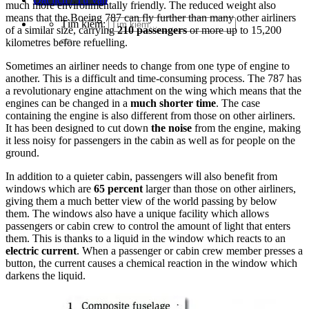
much more environmentally friendly. The reduced weight also
means that the Boeing 787 can fly further than many other airliners
Tìm kiếm:
of a similar size, carrying
210 passengers
or more up to 15,200
kilometres before refuelling.
Sometimes an airliner needs to change from one type of engine to
another. This is a difficult and time-consuming process. The 787 has
a revolutionary engine attachment on the wing which means that the
engines can be changed in a
much shorter time
. The case
containing the engine is also different from those on other airliners.
It has been designed to cut down
the noise
from the engine, making
it less noisy for passengers in the cabin as well as for people on the
ground.
In addition to a quieter cabin, passengers will also benefit from
windows which are
65 percent
larger than those on other airliners,
giving them a much better view of the world passing by below
them. The windows also have a unique facility which allows
passengers or cabin crew to control the amount of light that enters
them. This is thanks to a liquid in the window which reacts to an
electric current
. When a passenger or cabin crew member presses a
button, the current causes a chemical reaction in the window which
darkens the liquid.