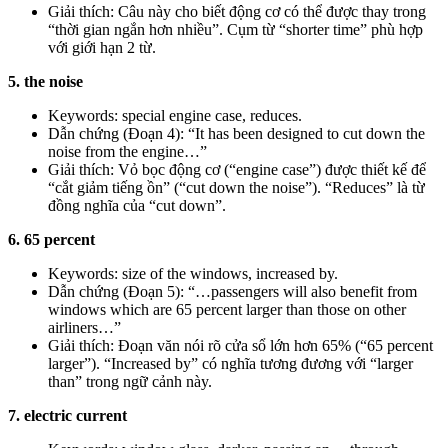
Giải thích: Câu này cho biết động cơ có thể được thay trong
“thời gian ngắn hơn nhiều”. Cụm từ “shorter time” phù hợp
với giới hạn 2 từ.
5. the noise
Keywords: special engine case, reduces.
Dẫn chứng (Đoạn 4): “It has been designed to cut down the
noise from the engine…”
Giải thích: Vỏ bọc động cơ (“engine case”) được thiết kế để
“cắt giảm tiếng ồn” (“cut down the noise”). “Reduces” là từ
đồng nghĩa của “cut down”.
6. 65 percent
Keywords: size of the windows, increased by.
Dẫn chứng (Đoạn 5): “…passengers will also benefit from
windows which are 65 percent larger than those on other
airliners…”
Giải thích: Đoạn văn nói rõ cửa sổ lớn hơn 65% (“65 percent
larger”). “Increased by” có nghĩa tương đương với “larger
than” trong ngữ cảnh này.
7. electric current