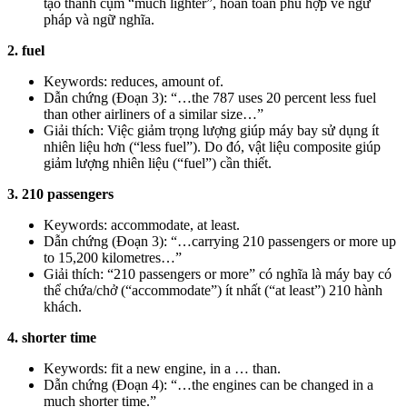
tạo thành cụm “much lighter”, hoàn toàn phù hợp về ngữ
pháp và ngữ nghĩa.
2. fuel
Keywords: reduces, amount of.
Dẫn chứng (Đoạn 3): “…the 787 uses 20 percent less fuel
than other airliners of a similar size…”
Giải thích: Việc giảm trọng lượng giúp máy bay sử dụng ít
nhiên liệu hơn (“less fuel”). Do đó, vật liệu composite giúp
giảm lượng nhiên liệu (“fuel”) cần thiết.
3. 210 passengers
Keywords: accommodate, at least.
Dẫn chứng (Đoạn 3): “…carrying 210 passengers or more up
to 15,200 kilometres…”
Giải thích: “210 passengers or more” có nghĩa là máy bay có
thể chứa/chở (“accommodate”) ít nhất (“at least”) 210 hành
khách.
4. shorter time
Keywords: fit a new engine, in a … than.
Dẫn chứng (Đoạn 4): “…the engines can be changed in a
much shorter time.”