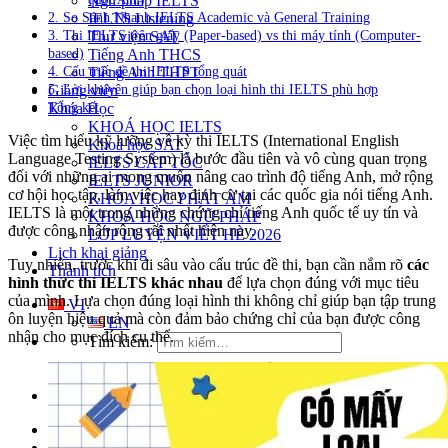
Ngữ pháp IELTS
2. So Sánh Nhanh IELTS Academic và General Training
IELTS Listening
3. Thi IELTS trên giấy (Paper-based) vs thi máy tính (Computer-
Thư viện SAT
based)
Tiếng Anh THCS
4. Cấu trúc đề thi IELTS tổng quát
Tiếng Anh THPT
5. Lời khuyên giúp bạn chọn loại hình thi IELTS phù hợp
Giảng viên
Tổng kết
Khóa Học
KHOÁ HỌC IELTS
Việc tìm hiểu kỹ lưỡng về kỳ thi IELTS (International English
Khoá học SAT
Language Testing System) là bước đầu tiên và vô cùng quan trọng
IELTS CẤP TỐC
đối với những ai mong muốn nâng cao trình độ tiếng Anh, mở rộng
IELTS JUNIOR
cơ hội học tập, làm việc hay định cư tại các quốc gia nói tiếng Anh.
KHÓA HỌC PHÁT ÂM
IELTS là một trong những chứng chỉ tiếng Anh quốc tế uy tín và
KHOÁ HỌC NGỮ PHÁP
được công nhận rộng rãi nhất hiện nay.
LỚP LUYỆN VIẾT HÈ 2026
Lịch khai giảng
Tuy nhiên, trước khi đi sâu vào cấu trúc đề thi, bạn cần nắm rõ
các
Thành tích
hình thức thi IELTS khác nhau
để lựa chọn đúng với mục tiêu
của mình. Lựa chọn đúng loại hình thi không chỉ giúp bạn tập trung
VI
ôn luyện hiệu quả mà còn đảm bảo chứng chỉ của bạn được công
EN
nhận cho mục đích cụ thể.
Tìm kiếm:
Chưa có khóa học yêu thích.
Đặt lịch / Tư vấn