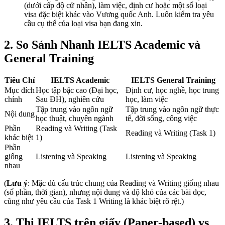
(dưới cấp độ cử nhân), làm việc, định cư hoặc một số loại
visa đặc biệt khác vào Vương quốc Anh. Luôn kiểm tra yêu
cầu cụ thể của loại visa bạn đang xin.
2. So Sánh Nhanh IELTS Academic và
General Training
Tiêu Chí
IELTS Academic
IELTS General Training
Mục đích
Học tập bậc cao (Đại học,
Định cư, học nghề, học trung
chính
Sau ĐH), nghiên cứu
học, làm việc
Tập trung vào ngôn ngữ
Tập trung vào ngôn ngữ thực
Nội dung
học thuật, chuyên ngành
tế, đời sống, công việc
Phần
Reading và Writing (Task
Reading và Writing (Task 1)
khác biệt
1)
Phần
giống
Listening và Speaking
Listening và Speaking
nhau
(
Lưu ý
: Mặc dù cấu trúc chung của Reading và Writing giống nhau
(số phần, thời gian), nhưng nội dung và độ khó của các bài đọc,
cũng như yêu cầu của Task 1 Writing là khác biệt rõ rệt.)
3. Thi IELTS trên giấy (Paper-based) vs