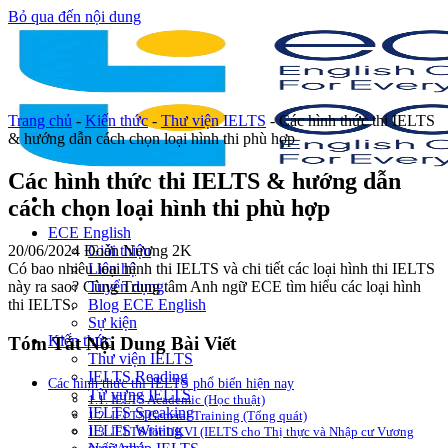
Bỏ qua đến nội dung
Trang chủ
-
Kiến thức
-
Thư viện IELTS
-
Các hình thức thi IELTS
& hướng dẫn cách chọn loại hình thi phù hợp
Các hình thức thi IELTS & hướng dẫn
cách chọn loại hình thi phù hợp
ECE English
20/06/2024
Đoàn Nương
2K
Giới thiệu
Có bao nhiêu loại hình thi IELTS và chi tiết các loại hình thi IELTS
Liên hệ
này ra sao? Cùng Trung tâm Anh ngữ ECE tìm hiểu các loại hình
Tuyển dụng
thi IELTS.
Blog ECE English
Sự kiện
Kiến thức
Tóm Tắt Nội Dung Bài Viết
Thư viện IELTS
IELTS Reading
Các hình thức thi IELTS phổ biến hiện nay
Từ vựng IELTS
1.1. IELTS Academic (Học thuật)
IELTS Speaking
1.2. IELTS General Training (Tổng quát)
IELTS Writing
1.3. IELTS for UKVI (IELTS cho Thị thực và Nhập cư Vương
quốc Anh)