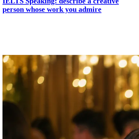
IELTS Speaking: describe a creative
person whose work you admire