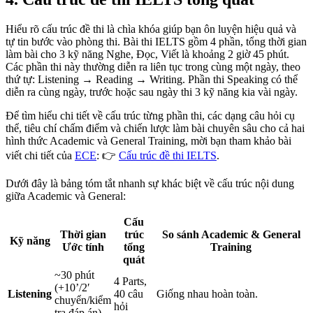
Hiểu rõ cấu trúc đề thi là chìa khóa giúp bạn ôn luyện hiệu quả và
tự tin bước vào phòng thi. Bài thi IELTS gồm 4 phần, tổng thời gian
làm bài cho 3 kỹ năng Nghe, Đọc, Viết là khoảng 2 giờ 45 phút.
Các phần thi này thường diễn ra liên tục trong cùng một ngày, theo
thứ tự: Listening → Reading → Writing. Phần thi Speaking có thể
diễn ra cùng ngày, trước hoặc sau ngày thi 3 kỹ năng kia vài ngày.
Để tìm hiểu chi tiết về cấu trúc từng phần thi, các dạng câu hỏi cụ
thể, tiêu chí chấm điểm và chiến lược làm bài chuyên sâu cho cả hai
hình thức Academic và General Training, mời bạn tham khảo bài
viết chi tiết của
ECE
: 👉
Cấu trúc đề thi IELTS
.
Dưới đây là bảng tóm tắt nhanh sự khác biệt về cấu trúc nội dung
giữa Academic và General:
Cấu
Thời gian
trúc
So sánh Academic & General
Kỹ năng
Ước tính
tổng
Training
quát
~30 phút
4 Parts,
(+10’/2′
Listening
40 câu
Giống nhau hoàn toàn.
chuyển/kiểm
hỏi
tra đáp án)