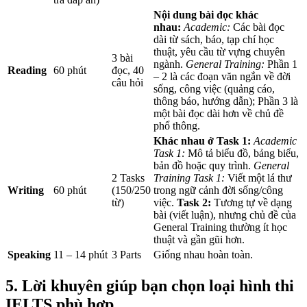
Nội dung bài đọc khác
nhau:
Academic:
Các bài đọc
dài từ sách, báo, tạp chí học
thuật, yêu cầu từ vựng chuyên
3 bài
ngành.
General Training:
Phần 1
Reading
60 phút
đọc, 40
– 2 là các đoạn văn ngắn về đời
câu hỏi
sống, công việc (quảng cáo,
thông báo, hướng dẫn); Phần 3 là
một bài đọc dài hơn về chủ đề
phổ thông.
Khác nhau ở Task 1:
Academic
Task 1:
Mô tả biểu đồ, bảng biểu,
bản đồ hoặc quy trình.
General
2 Tasks
Training Task 1:
Viết một lá thư
Writing
60 phút
(150/250
trong ngữ cảnh đời sống/công
từ)
việc.
Task 2:
Tương tự về dạng
bài (viết luận), nhưng chủ đề của
General Training thường ít học
thuật và gần gũi hơn.
Speaking
11 – 14 phút
3 Parts
Giống nhau hoàn toàn.
5. Lời khuyên giúp bạn chọn loại hình thi
IELTS phù hợp