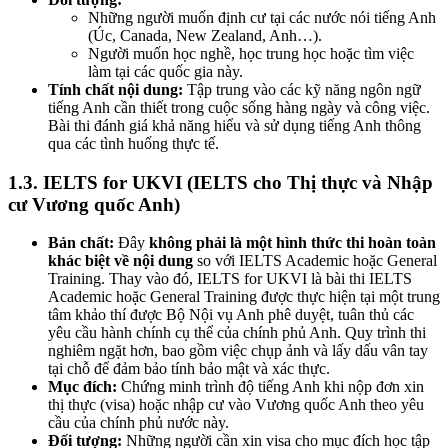
Những người muốn định cư tại các nước nói tiếng Anh
(Úc, Canada, New Zealand, Anh…).
Người muốn học nghề, học trung học hoặc tìm việc
làm tại các quốc gia này.
Tính chất nội dung:
Tập trung vào các kỹ năng ngôn ngữ
tiếng Anh cần thiết trong cuộc sống hàng ngày và công việc.
Bài thi đánh giá khả năng hiểu và sử dụng tiếng Anh thông
qua các tình huống thực tế.
1.3. IELTS for UKVI (IELTS cho Thị thực và Nhập
cư Vương quốc Anh)
Bản chất:
Đây
không phải là một hình thức thi hoàn toàn
khác biệt về nội dung
so với IELTS Academic hoặc General
Training. Thay vào đó, IELTS for UKVI là bài thi IELTS
Academic hoặc General Training được thực hiện tại một trung
tâm khảo thí được Bộ Nội vụ Anh phê duyệt, tuân thủ các
yêu cầu hành chính cụ thể của chính phủ Anh. Quy trình thi
nghiêm ngặt hơn, bao gồm việc chụp ảnh và lấy dấu vân tay
tại chỗ để đảm bảo tính bảo mật và xác thực.
Mục đích:
Chứng minh trình độ tiếng Anh khi nộp đơn xin
thị thực (visa) hoặc nhập cư vào Vương quốc Anh theo yêu
cầu của chính phủ nước này.
Đối tượng:
Những người cần xin visa cho mục đích học tập