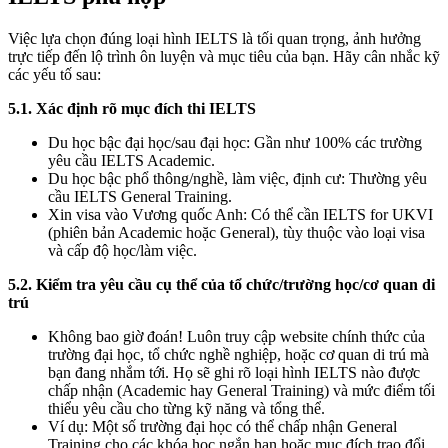
Việc lựa chọn đúng loại hình IELTS là tối quan trọng, ảnh hưởng
trực tiếp đến lộ trình ôn luyện và mục tiêu của bạn. Hãy cân nhắc kỹ
các yếu tố sau:
5.1. Xác định rõ mục đích thi IELTS
Du học bậc đại học/sau đại học: Gần như 100% các trường
yêu cầu IELTS Academic.
Du học bậc phổ thông/nghề, làm việc, định cư: Thường yêu
cầu IELTS General Training.
Xin visa vào Vương quốc Anh: Có thể cần IELTS for UKVI
(phiên bản Academic hoặc General), tùy thuộc vào loại visa
và cấp độ học/làm việc.
5.2. Kiểm tra yêu cầu cụ thể của tổ chức/trường học/cơ quan di
trú
Không bao giờ đoán! Luôn truy cập website chính thức của
trường đại học, tổ chức nghề nghiệp, hoặc cơ quan di trú mà
bạn đang nhắm tới. Họ sẽ ghi rõ loại hình IELTS nào được
chấp nhận (Academic hay General Training) và mức điểm tối
thiểu yêu cầu cho từng kỹ năng và tổng thể.
Ví dụ: Một số trường đại học có thể chấp nhận General
Training cho các khóa học ngắn hạn hoặc mục đích trao đổi,