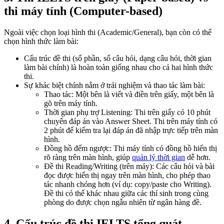
thi máy tính (Computer-based)
Ngoài việc chọn loại hình thi (Academic/General), bạn còn có thể
chọn hình thức làm bài:
Cấu trúc đề thi (số phần, số câu hỏi, dạng câu hỏi, thời gian
làm bài chính) là hoàn toàn giống nhau cho cả hai hình thức
thi.
Sự khác biệt chính nằm ở trải nghiệm và thao tác làm bài:
Thao tác: Một bên là viết và điền trên giấy, một bên là
gõ trên máy tính.
Thời gian phụ trợ Listening: Thi trên giấy có 10 phút
chuyển đáp án vào Answer Sheet. Thi trên máy tính có
2 phút để kiểm tra lại đáp án đã nhập trực tiếp trên màn
hình.
Đồng hồ đếm ngược: Thi máy tính có đồng hồ hiển thị
rõ ràng trên màn hình, giúp
quản lý thời gian
dễ hơn.
Đề thi Reading/Writing (trên máy): Các câu hỏi và bài
đọc được hiển thị ngay trên màn hình, cho phép thao
tác nhanh chóng hơn (ví dụ: copy/paste cho Writing).
Đề thi có thể khác nhau giữa các thí sinh trong cùng
phòng do được chọn ngẫu nhiên từ ngân hàng đề.
4. Cấu trúc đề thi IELTS tổng quát