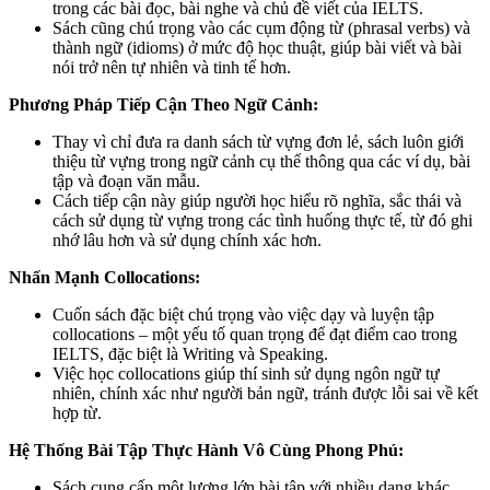
trong các bài đọc, bài nghe và chủ đề viết của IELTS.
Sách cũng chú trọng vào các cụm động từ (phrasal verbs) và
thành ngữ (idioms) ở mức độ học thuật, giúp bài viết và bài
nói trở nên tự nhiên và tinh tế hơn.
Phương Pháp Tiếp Cận Theo Ngữ Cảnh:
Thay vì chỉ đưa ra danh sách từ vựng đơn lẻ, sách luôn giới
thiệu từ vựng trong ngữ cảnh cụ thể thông qua các ví dụ, bài
tập và đoạn văn mẫu.
Cách tiếp cận này giúp người học hiểu rõ nghĩa, sắc thái và
cách sử dụng từ vựng trong các tình huống thực tế, từ đó ghi
nhớ lâu hơn và sử dụng chính xác hơn.
Nhấn Mạnh Collocations:
Cuốn sách đặc biệt chú trọng vào việc dạy và luyện tập
collocations – một yếu tố quan trọng để đạt điểm cao trong
IELTS, đặc biệt là Writing và Speaking.
Việc học collocations giúp thí sinh sử dụng ngôn ngữ tự
nhiên, chính xác như người bản ngữ, tránh được lỗi sai về kết
hợp từ.
Hệ Thống Bài Tập Thực Hành Vô Cùng Phong Phú:
Sách cung cấp một lượng lớn bài tập với nhiều dạng khác