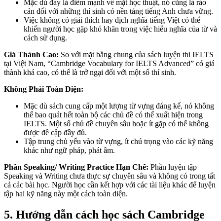
Mặc dù đây là điểm mạnh về mặt học thuật, nó cũng là rào
cản đối với những thí sinh có nền tảng tiếng Anh chưa vững.
Việc không có giải thích hay dịch nghĩa tiếng Việt có thể
khiến người học gặp khó khăn trong việc hiểu nghĩa của từ và
cách sử dụng.
Giá Thành Cao:
So với mặt bằng chung của sách luyện thi IELTS
tại Việt Nam, “Cambridge Vocabulary for IELTS Advanced” có giá
thành khá cao, có thể là trở ngại đối với một số thí sinh.
Không Phải Toàn Diện:
Mặc dù sách cung cấp một lượng từ vựng đáng kể, nó không
thể bao quát hết toàn bộ các chủ đề có thể xuất hiện trong
IELTS. Một số chủ đề chuyên sâu hoặc ít gặp có thể không
được đề cập đầy đủ.
Tập trung chủ yếu vào từ vựng, ít chú trọng vào các kỹ năng
khác như ngữ pháp, phát âm.
Phần Speaking/ Writing Practice Hạn Chế:
Phần luyện tập
Speaking và Writing chưa thực sự chuyên sâu và không có trong tất
cả các bài học. Người học cần kết hợp với các tài liệu khác để luyện
tập hai kỹ năng này một cách toàn diện.
5. Hướng dẫn cách học sách Cambridge