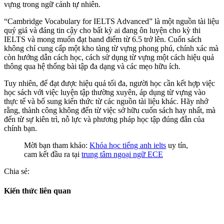
vựng trong ngữ cảnh tự nhiên.
“Cambridge Vocabulary for IELTS Advanced” là một nguồn tài liệu
quý giá và đáng tin cậy cho bất kỳ ai đang ôn luyện cho kỳ thi
IELTS và mong muốn đạt band điểm từ 6.5 trở lên. Cuốn sách
không chỉ cung cấp một kho tàng từ vựng phong phú, chính xác mà
còn hướng dẫn cách học, cách sử dụng từ vựng một cách hiệu quả
thông qua hệ thống bài tập đa dạng và các mẹo hữu ích.
Tuy nhiên, để đạt được hiệu quả tối đa, người học cần kết hợp việc
học sách với việc luyện tập thường xuyên, áp dụng từ vựng vào
thực tế và bổ sung kiến thức từ các nguồn tài liệu khác. Hãy nhớ
rằng, thành công không đến từ việc sở hữu cuốn sách hay nhất, mà
đến từ sự kiên trì, nỗ lực và phương pháp học tập đúng đắn của
chính bạn.
Mời bạn tham khảo:
Khóa học tiếng anh ielts
uy tín,
cam kết đầu ra tại
trung tâm ngoại ngữ ECE
Chia sẻ:
Kiến thức liên quan