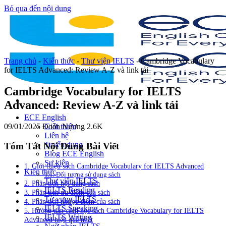
Bỏ qua đến nội dung
Trang chủ
-
Kiến thức
-
Thư viện IELTS
-
Cambridge Vocabulary
for IELTS Advanced: Review A-Z và link tải
Cambridge Vocabulary for IELTS
Advanced: Review A-Z và link tải
ECE English
09/01/2025
Đoàn Nương
2.6K
Giới thiệu
Liên hệ
Tuyển dụng
Tóm Tắt Nội Dung Bài Viết
Blog ECE English
Sự kiện
1. Giới thiệu sách Cambridge Vocabulary for IELTS Advanced
Kiến thức
1.1. Đối tượng sử dụng sách
Thư viện IELTS
2. Phân tích nội dung sách
IELTS Reading
3. Phân tích ưu điểm của sách
Từ vựng IELTS
4. Phân tích nhược điểm của sách
IELTS Speaking
5. Hướng dẫn cách học sách Cambridge Vocabulary for IELTS
IELTS Writing
Advanced hiệu quả nhất