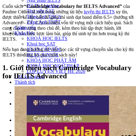
Ngữ pháp IELTS
IELTS Listening
Cuốn sách
“Cambridge Vocabulary for IELTS Advanced”
của
Thư viện SAT
Pauline Cullen là một trong những tài liệu
luyện thi IELTS
uy tín,
Tiếng Anh THCS
được thiết kế đặc biệt để giúp thí sinh đạt band điểm 6.5+ (hướng tới
Tiếng Anh THPT
Advanced – C1, C2) cải thiện vốn từ vựng một cách hiệu quả. Sách
Giảng viên
cung cấp từ vựng theo chủ đề, kèm theo bài tập thực hành, lời
Khóa Học
khuyên, và chiến lược làm bài, giúp thí sinh tự tin hơn trong kỳ thi
KHOÁ HỌC IELTS
IELTS.
Khoá học SAT
IELTS CẤP TỐC
Nếu bạn đang hướng tới việc học các từ vựng chuyên sâu cho kỳ thi
IELTS JUNIOR
IELTS thì đừng bỏ qua cuốn sách này!
KHÓA HỌC PHÁT ÂM
KHOÁ HỌC NGỮ PHÁP
1. Giới thiệu sách Cambridge Vocabulary
LỚP LUYỆN VIẾT HÈ 2026
for IELTS Advanced
Lịch khai giảng
Thành tích
VI
EN
Tìm kiếm:
Chưa có khóa học yêu thích.
Đặt lịch / Tư vấn