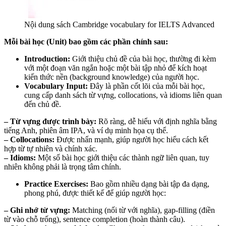
Nội dung sách Cambridge vocabulary for IELTS Advanced
Mỗi bài học (Unit) bao gồm các phần chính sau:
Introduction:
Giới thiệu chủ đề của bài học, thường đi kèm
với một đoạn văn ngắn hoặc một bài tập nhỏ để kích hoạt
kiến thức nền (background knowledge) của người học.
Vocabulary Input:
Đây là phần cốt lõi của mỗi bài học,
cung cấp danh sách từ vựng, collocations, và idioms liên quan
đến chủ đề.
– Từ vựng được trình bày:
Rõ ràng, dễ hiểu với định nghĩa bằng
tiếng Anh, phiên âm IPA, và ví dụ minh họa cụ thể.
– Collocations:
Được nhấn mạnh, giúp người học hiểu cách kết
hợp từ tự nhiên và chính xác.
– Idioms:
Một số bài học giới thiệu các thành ngữ liên quan, tuy
nhiên không phải là trọng tâm chính.
Practice Exercises:
Bao gồm nhiều dạng bài tập đa dạng,
phong phú, được thiết kế để giúp người học:
– Ghi nhớ từ vựng:
Matching (nối từ với nghĩa), gap-filling (điền
từ vào chỗ trống), sentence completion (hoàn thành câu).