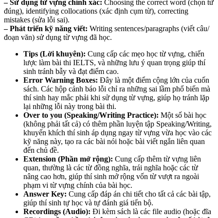
– Sử dụng từ vựng chính xác:
Choosing the correct word (chọn từ
đúng), identifying collocations (xác định cụm từ), correcting
mistakes (sửa lỗi sai).
– Phát triển kỹ năng viết:
Writing sentences/paragraphs (viết câu/
đoạn văn) sử dụng từ vựng đã học.
Tips (Lời khuyên):
Cung cấp các mẹo học từ vựng, chiến
lược làm bài thi IELTS, và những lưu ý quan trọng giúp thí
sinh tránh bẫy và đạt điểm cao.
Error Warning Boxes:
Đây là một điểm cộng lớn của cuốn
sách. Các hộp cảnh báo lỗi chỉ ra những sai lầm phổ biến mà
thí sinh hay mắc phải khi sử dụng từ vựng, giúp họ tránh lặp
lại những lỗi này trong bài thi.
Over to you (Speaking/Writing Practice):
Một số bài học
(không phải tất cả) có thêm phần luyện tập Speaking/Writing,
khuyến khích thí sinh áp dụng ngay từ vựng vừa học vào các
kỹ năng này, tạo ra các bài nói hoặc bài viết ngắn liên quan
đến chủ đề.
Extension (Phần mở rộng):
Cung cấp thêm từ vựng liên
quan, thường là các từ đồng nghĩa, trái nghĩa hoặc các từ
nâng cao hơn, giúp thí sinh mở rộng vốn từ vượt ra ngoài
phạm vi từ vựng chính của bài học.
Answer Key:
Cung cấp đáp án chi tiết cho tất cả các bài tập,
giúp thí sinh tự học và tự đánh giá tiến bộ.
Recordings (Audio):
Đi kèm sách là các file audio (hoặc đĩa