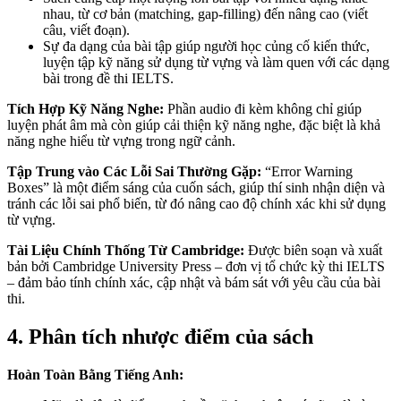
nhau, từ cơ bản (matching, gap-filling) đến nâng cao (viết
câu, viết đoạn).
Sự đa dạng của bài tập giúp người học củng cố kiến thức,
luyện tập kỹ năng sử dụng từ vựng và làm quen với các dạng
bài trong đề thi IELTS.
Tích Hợp Kỹ Năng Nghe:
Phần audio đi kèm không chỉ giúp
luyện phát âm mà còn giúp cải thiện kỹ năng nghe, đặc biệt là khả
năng nghe hiểu từ vựng trong ngữ cảnh.
Tập Trung vào Các Lỗi Sai Thường Gặp:
“Error Warning
Boxes” là một điểm sáng của cuốn sách, giúp thí sinh nhận diện và
tránh các lỗi sai phổ biến, từ đó nâng cao độ chính xác khi sử dụng
từ vựng.
Tài Liệu Chính Thống Từ Cambridge:
Được biên soạn và xuất
bản bởi Cambridge University Press – đơn vị tổ chức kỳ thi IELTS
– đảm bảo tính chính xác, cập nhật và bám sát với yêu cầu của bài
thi.
4. Phân tích nhược điểm của sách
Hoàn Toàn Bằng Tiếng Anh: