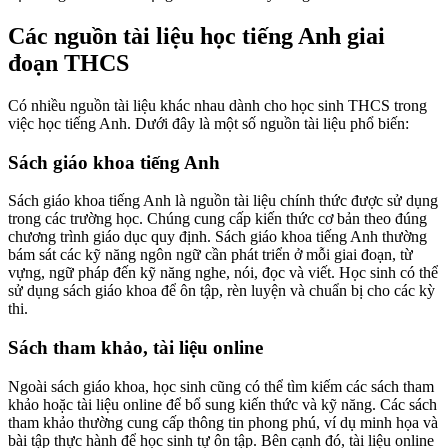
Các nguồn tài liệu học tiếng Anh giai
đoạn THCS
Có nhiều nguồn tài liệu khác nhau dành cho học sinh THCS trong
việc học tiếng Anh. Dưới đây là một số nguồn tài liệu phổ biến:
Sách giáo khoa tiếng Anh
Sách giáo khoa tiếng Anh là nguồn tài liệu chính thức được sử dụng
trong các trường học. Chúng cung cấp kiến thức cơ bản theo đúng
chương trình giáo dục quy định. Sách giáo khoa tiếng Anh thường
bám sát các kỹ năng ngôn ngữ cần phát triển ở mỗi giai đoạn, từ
vựng, ngữ pháp đến kỹ năng nghe, nói, đọc và viết. Học sinh có thể
sử dụng sách giáo khoa để ôn tập, rèn luyện và chuẩn bị cho các kỳ
thi.
Sách tham khảo, tài liệu online
Ngoài sách giáo khoa, học sinh cũng có thể tìm kiếm các sách tham
khảo hoặc tài liệu online để bổ sung kiến thức và kỹ năng. Các sách
tham khảo thường cung cấp thông tin phong phú, ví dụ minh họa và
bài tập thực hành để học sinh tự ôn tập. Bên cạnh đó, tài liệu online