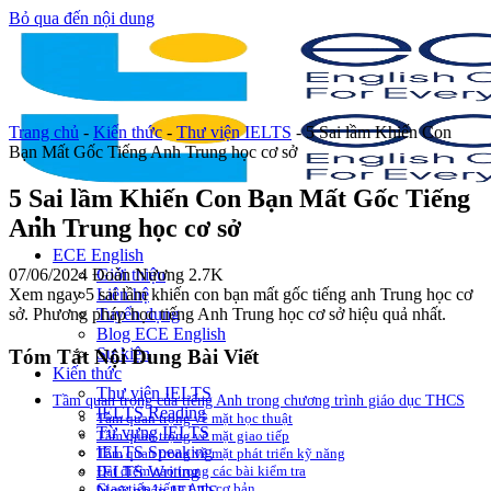
Bỏ qua đến nội dung
Trang chủ
-
Kiến thức
-
Thư viện IELTS
-
5 Sai lầm Khiến Con
Bạn Mất Gốc Tiếng Anh Trung học cơ sở
5 Sai lầm Khiến Con Bạn Mất Gốc Tiếng
Anh Trung học cơ sở
ECE English
07/06/2024
Đoàn Nương
2.7K
Giới thiệu
Xem ngay 5 sai lầm khiến con bạn mất gốc tiếng anh Trung học cơ
Liên hệ
sở. Phương pháp học tiếng Anh Trung học cơ sở hiệu quả nhất.
Tuyển dụng
Blog ECE English
Sự kiện
Tóm Tắt Nội Dung Bài Viết
Kiến thức
Thư viện IELTS
Tầm quan trọng của tiếng Anh trong chương trình giáo dục THCS
IELTS Reading
Tầm quan trọng về mặt học thuật
Từ vựng IELTS
Tầm quan trọng về mặt giao tiếp
IELTS Speaking
Tầm quan trọng về mặt phát triển kỹ năng
IELTS Writing
Đạt điểm cao trong các bài kiểm tra
Giao tiếp tiếng Anh cơ bản