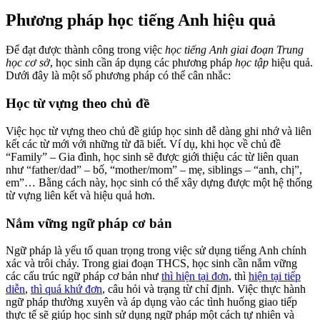
Phương pháp học tiếng Anh hiệu quả
Để đạt được thành công trong việc
học tiếng Anh giai đoạn Trung
học cơ sở
, học sinh cần áp dụng các phương pháp
học tập
hiệu quả.
Dưới đây là một số phương pháp có thể cân nhắc:
Học từ vựng theo chủ đề
Việc học từ vựng theo chủ đề giúp học sinh dễ dàng ghi nhớ và liên
kết các từ mới với những từ đã biết. Ví dụ, khi học về chủ đề
“Family” – Gia đình, học sinh sẽ được giới thiệu các từ liên quan
như “father/dad” – bố, “mother/mom” – mẹ, siblings – “anh, chị”,
em”… Bằng cách này, học sinh có thể xây dựng được một hệ thống
từ vựng liên kết và hiệu quả hơn.
Nắm vững ngữ pháp cơ bản
Ngữ pháp là yếu tố quan trọng trong việc sử dụng tiếng Anh chính
xác và trôi chảy. Trong giai đoạn THCS, học sinh cần nắm vững
các cấu trúc ngữ pháp cơ bản như
thì hiện tại đơn
, thì
hiện tại tiếp
diễn
,
thì quá khứ đơn
, câu hỏi và trạng từ chỉ định. Việc thực hành
ngữ pháp thường xuyên và áp dụng vào các tình huống giao tiếp
thực tế sẽ giúp học sinh sử dụng ngữ pháp một cách tự nhiên và