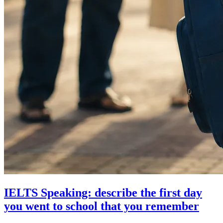
IELTS Speaking: describe the first day
you went to school that you remember