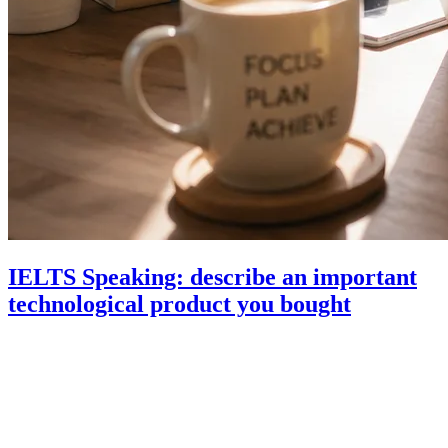
IELTS Speaking: describe an important
technological product you bought