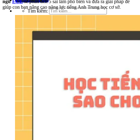
ngữ
ECE
sẽ phân tích 5 sai lầm phổ biến và đưa ra giải pháp để
giúp con bạn nâng cao năng lực tiếng Anh Trung học cơ sở.
Tìm kiếm: