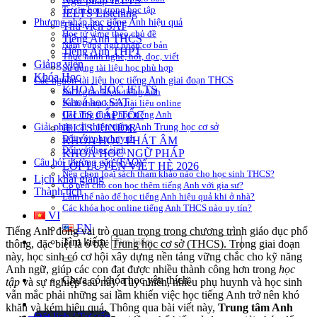
Ngữ pháp IELTS
Tự tin hơn trong học tập
IELTS Listening
Phương pháp học tiếng Anh hiệu quả
Thư viện SAT
Học từ vựng theo chủ đề
Tiếng Anh THCS
Nắm vững ngữ pháp cơ bản
Tiếng Anh THPT
Thực hành nghe, nói, đọc, viết
Giảng viên
Sử dụng tài liệu học phù hợp
Khóa Học
Các nguồn tài liệu học tiếng Anh giai đoạn THCS
KHOÁ HỌC IELTS
Sách giáo khoa tiếng Anh
Khoá học SAT
Sách tham khảo, tài liệu online
IELTS CẤP TỐC
Các ứng dụng học tiếng Anh
Giải pháp cải thiện tiếng Anh Trung học cơ sở
IELTS JUNIOR
Đối với phụ huynh
KHÓA HỌC PHÁT ÂM
Đối với học sinh
KHOÁ HỌC NGỮ PHÁP
Câu hỏi thường gặp (FAQ)
LỚP LUYỆN VIẾT HÈ 2026
Nên chọn loại sách tham khảo nào cho học sinh THCS?
Lịch khai giảng
Có nên cho con học thêm tiếng Anh với gia sư?
Thành tích
Làm thế nào để học tiếng Anh hiệu quả khi ở nhà?
Các khóa học online tiếng Anh THCS nào uy tín?
VI
EN
Tiếng Anh đóng vai trò quan trọng trong chương trình giáo dục phổ
Tìm kiếm:
thông, đặc biệt là ở bậc Trung học cơ sở (THCS). Trong giai đoạn
này, học sinh có cơ hội xây dựng nền tảng vững chắc cho kỹ năng
Anh ngữ, giúp các con đạt được nhiều thành công hơn trong
học
Chưa có khóa học yêu thích.
tập
và sự nghiệp sau này. Tuy nhiên, nhiều phụ huynh và học sinh
vẫn mắc phải những sai lầm khiến việc học tiếng Anh trở nên khó
khăn và kém hiệu quả. Thông qua bài viết này,
Trung tâm Anh
Đặt lịch / Tư vấn