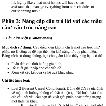
It’s highly likely that
most homes will have smart
assistants that manage everything from our schedules to
our shopping lists.”
Phần 3: Nâng cấp câu trả lời với các mẫu
câu/ cấu trúc nâng cao
1. Câu điều kiện (Conditionals)
Mục đích sử dụng:
Câu điều kiện không chỉ là một cấu trúc ngữ
pháp; nó là công cụ để bạn thể hiện khả năng tư duy phản biện.
Bằng cách sử dụng chúng, bạn cho giám khảo thấy rằng bạn có thể:
Phân tích các tình huống giả định.
Đề xuất giải pháp cho các vấn đề.
Xem xét các kết quả và hệ quả khác nhau.
Chi tiết từng loại:
Loại 2 (Present Unreal Conditional):
Dùng để đưa ra giả định
về một tình huống
không có thật ở hiện tại
. Nó hoàn hảo cho
các câu hỏi yêu cầu bạn đề xuất giải pháp hoặc tưởng tượng
một thực tại khác.
Khi nào dùng trong IELTS:
Khi trả lời các câu hỏi như