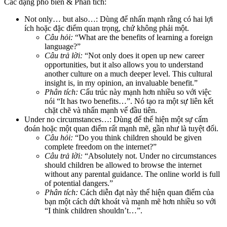
Các dạng phổ biến & Phân tích:
Not only… but also…:
Dùng để nhấn mạnh rằng có
hai
lợi
ích hoặc đặc điểm quan trọng, chứ không phải một.
Câu hỏi:
“What are the benefits of learning a foreign
language?”
Câu trả lời:
“
Not only does it open up new career
opportunities, but it also allows you to understand
another culture on a much deeper level.
This cultural
insight is, in my opinion, an invaluable benefit.”
Phân tích:
Cấu trúc này mạnh hơn nhiều so với việc
nói “It has two benefits…”. Nó tạo ra một sự liên kết
chặt chẽ và nhấn mạnh vế đầu tiên.
Under no circumstances…:
Dùng để thể hiện một sự cấm
đoán hoặc một quan điểm rất mạnh mẽ, gần như là tuyệt đối.
Câu hỏi:
“Do you think children should be given
complete freedom on the internet?”
Câu trả lời:
“Absolutely not.
Under no circumstances
should children be allowed to browse the internet
without any parental guidance.
The online world is full
of potential dangers.”
Phân tích:
Cách diễn đạt này thể hiện quan điểm của
bạn một cách dứt khoát và mạnh mẽ hơn nhiều so với
“I think children shouldn’t…”.