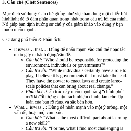
3. Câu chẻ (Cleft Sentences)
Mục đích sử dụng:
Câu chẻ giống như việc bạn dùng một chiếc bút
highlight để tô đậm phần quan trọng nhất trong câu trả lời của mình.
Nó giúp bạn định hướng sự chú ý của giám khảo vào đúng ý bạn
muốn nhấn mạnh.
Các dạng phổ biến & Phân tích:
It is/was… that…:
Dùng để nhấn mạnh vào
chủ thể
hoặc
tác
nhân
gây ra hành động/vấn đề.
Câu hỏi:
“Who should be responsible for protecting the
environment, individuals or governments?”
Câu trả lời:
“While individuals certainly have a role to
play, I believe
it is governments that must take the lead.
They have the power to enact laws and create large-
scale policies that can bring about real change.”
Phân tích:
Cấu trúc này nhấn mạnh rằng “chính phủ”
mới là đối tượng chịu trách nhiệm chính, làm cho lập
luận của bạn rõ ràng và sắc bén hơn.
What… is/was…:
Dùng để nhấn mạnh vào một
ý tưởng, một
vấn đề, hoặc một cảm xúc
.
Câu hỏi:
“What is the most difficult part about learning
a new skill?”
Câu trả lời:
“For me,
what I find most challenging is