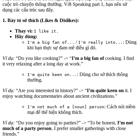
cuộc trò chuyện thông thường. Với Speaking part 1, bạn nên sử
dụng các cấu trúc sau đây.
1. Bày tỏ sở thích (Likes & Dislikes):
Thay vì:
I like it.
Hãy dùng:
/
: Dùng
I'm a big fan of...
I'm really into...
khi bạn thực sự đam mê điều gì đó.
Ví dụ:
“Do you like cooking?” -> “
I’m a big fan of
cooking. I find
it very relaxing after a long day at work.”
: Dùng cho sở thích thông
I'm quite keen on...
thường.
Ví dụ:
“Are you interested in history?” -> “
I’m quite keen on
it. I
enjoy watching documentaries about ancient civilizations.”
: Cách nói mềm
I'm not much of a [noun] person
mại để thể hiện không thích.
Ví dụ:
“Do you enjoy going to parties?” -> “To be honest,
I’m not
much of a party person
. I prefer smaller gatherings with close
friends.”