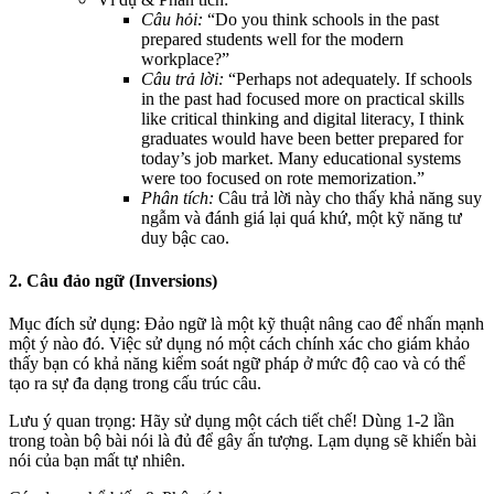
Câu hỏi:
“Do you think schools in the past
prepared students well for the modern
workplace?”
Câu trả lời:
“Perhaps not adequately.
If schools
in the past had focused more on practical skills
like critical thinking and digital literacy, I think
graduates would have been better prepared for
today’s job market.
Many educational systems
were too focused on rote memorization.”
Phân tích:
Câu trả lời này cho thấy khả năng suy
ngẫm và đánh giá lại quá khứ, một kỹ năng tư
duy bậc cao.
2. Câu đảo ngữ (Inversions)
Mục đích sử dụng:
Đảo ngữ là một kỹ thuật nâng cao để
nhấn mạnh
một ý nào đó. Việc sử dụng nó một cách chính xác cho giám khảo
thấy bạn có khả năng kiểm soát ngữ pháp ở mức độ cao và có thể
tạo ra sự đa dạng trong cấu trúc câu.
Lưu ý quan trọng:
Hãy sử dụng một cách tiết chế! Dùng 1-2 lần
trong toàn bộ bài nói là đủ để gây ấn tượng. Lạm dụng sẽ khiến bài
nói của bạn mất tự nhiên.