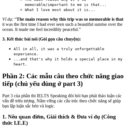
memorable/important to me is that...
What I love most about it is...
Ví dụ:
“
The main reason why this trip was so memorable is that
it was the first time I had ever seen such a beautiful sunrise over the
ocean. It made me feel incredibly peaceful.”
3. Kết thúc bài nói (Gói gọn câu chuyện):
All in all, it was a truly unforgettable
experience.
...and that's why it holds a special place in my
heart.
Phần 2: Các mẫu câu theo chức năng giao
tiếp (chủ yếu dùng ở part 3)
Part 3 của phần thi IELTS Speaking đòi hỏi bạn phải thảo luận các
vấn đề trừu tượng. Nắm vững các cấu trúc theo chức năng sẽ giúp
bạn lập luận sắc bén và logic.
1. Nêu quan điểm, Giải thích & Đưa ví dụ (Công
thức I.E.E)