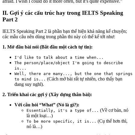
afraid. I wish I could do it more often, but it’s quite expensive.”
II. Gợi ý các cấu trúc hay trong IELTS Speaking
Part 2
IELTS Speaking Part 2 là phần bạn thể hiện khả năng kể chuyện;
các mẫu câu nên dùng trong phần thi này có thể kể tới như:
1. Mở đầu bài nói (Bắt đầu một cách tự tin):
I'd like to talk about a time when...
The person/place/object I'm going to describe
is...
Well, there are many..., but the one that springs
(Cách mở bài rất tự nhiên, cho thấy bạn
to mind is...
đang suy nghĩ).
2. Triển khai các gợi ý (Xây dựng thân bài):
Với câu hỏi “What” (Nó là gì?):
(Về cơ bản, nó
Essentially, it's a type of...
là một loại…)
(Cụ thể hơn thì,
To be more specific, it is...
nó là…)