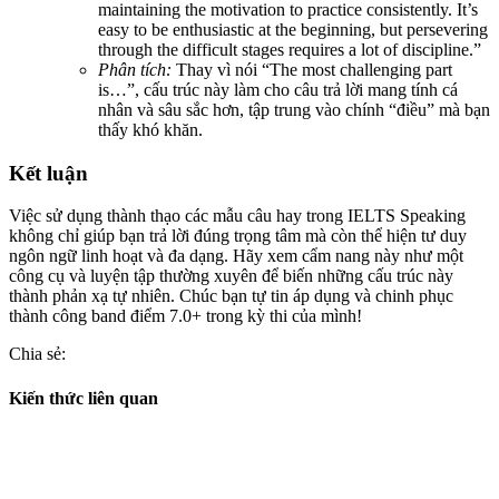
maintaining the motivation to practice consistently.
It’s
easy to be enthusiastic at the beginning, but persevering
through the difficult stages requires a lot of discipline.”
Phân tích:
Thay vì nói “The most challenging part
is…”, cấu trúc này làm cho câu trả lời mang tính cá
nhân và sâu sắc hơn, tập trung vào chính “điều” mà bạn
thấy khó khăn.
Kết luận
Việc sử dụng thành thạo các
mẫu câu hay trong IELTS Speaking
không chỉ giúp bạn trả lời đúng trọng tâm mà còn thể hiện tư duy
ngôn ngữ linh hoạt và đa dạng. Hãy xem cẩm nang này như một
công cụ và luyện tập thường xuyên để biến những cấu trúc này
thành phản xạ tự nhiên. Chúc bạn tự tin áp dụng và chinh phục
thành công band điểm 7.0+ trong kỳ thi của mình!
Chia sẻ:
Kiến thức liên quan