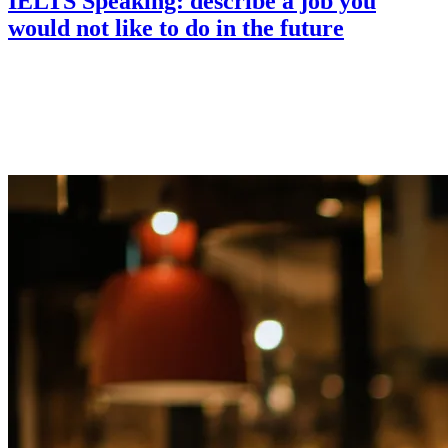
IELTS Speaking: describe a job you
would not like to do in the future