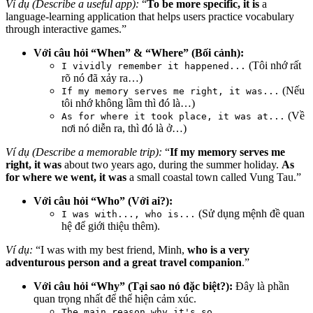
Ví dụ (Describe a useful app):
“
To be more specific, it is
a
language-learning application that helps users practice vocabulary
through interactive games.”
Với câu hỏi “When” & “Where” (Bối cảnh):
(Tôi nhớ rất
I vividly remember it happened...
rõ nó đã xảy ra…)
(Nếu
If my memory serves me right, it was...
tôi nhớ không lầm thì đó là…)
(Về
As for where it took place, it was at...
nơi nó diễn ra, thì đó là ở…)
Ví dụ (Describe a memorable trip):
“
If my memory serves me
right, it was
about two years ago, during the summer holiday.
As
for where we went, it was
a small coastal town called Vung Tau.”
Với câu hỏi “Who” (Với ai?):
(Sử dụng mệnh đề quan
I was with..., who is...
hệ để giới thiệu thêm).
Ví dụ:
“I was with my best friend, Minh,
who is a very
adventurous person and a great travel companion
.”
Với câu hỏi “Why” (Tại sao nó đặc biệt?):
Đây là phần
quan trọng nhất để thể hiện cảm xúc.
The main reason why it's so