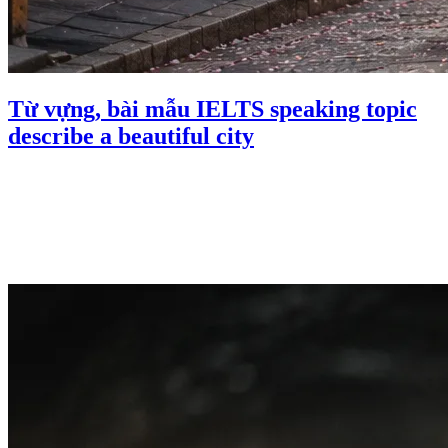
Từ vựng, bài mẫu IELTS speaking topic
describe a beautiful city