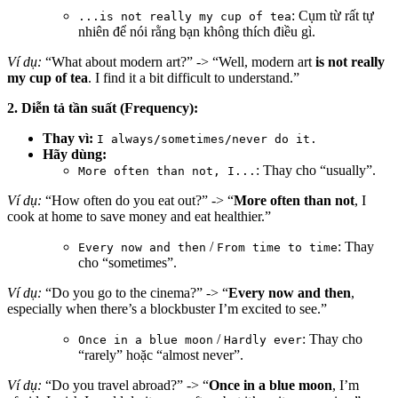
: Cụm từ rất tự
...is not really my cup of tea
nhiên để nói rằng bạn không thích điều gì.
Ví dụ:
“What about modern art?” -> “Well, modern art
is not really
my cup of tea
. I find it a bit difficult to understand.”
2. Diễn tả tần suất (Frequency):
Thay vì:
I always/sometimes/never do it.
Hãy dùng:
: Thay cho “usually”.
More often than not, I...
Ví dụ:
“How often do you eat out?” -> “
More often than not
, I
cook at home to save money and eat healthier.”
/
: Thay
Every now and then
From time to time
cho “sometimes”.
Ví dụ:
“Do you go to the cinema?” -> “
Every now and then
,
especially when there’s a blockbuster I’m excited to see.”
/
: Thay cho
Once in a blue moon
Hardly ever
“rarely” hoặc “almost never”.
Ví dụ:
“Do you travel abroad?” -> “
Once in a blue moon
, I’m