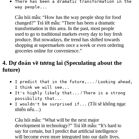
There has been a dramatic transformation in the
way people...
Câu hỏi mẫu:
“How has the way people shop for food
changed?”
Trả lời mẫu:
“
There has been a dramatic
transformation in this area.
In the past,
most people
used to go to traditional markets every day to buy fresh
produce.
But nowadays,
the trend has shifted towards
shopping at supermarkets once a week or even ordering
groceries online for convenience.”
4. Dự đoán về tương lai (Speculating about the
future)
/
I predict that in the future,...
Looking ahead,
I think we will see...
/
It's highly likely that...
There is a strong
possibility that...
(Tôi sẽ không ngạc
I wouldn't be surprised if...
nhiên nếu…)
Câu hỏi mẫu:
“What will be the next major
development in technology?”
Trả lời mẫu:
“
It’s hard to
say for certain, but I predict that
artificial intelligence
will become even more integrated into our daily lives.