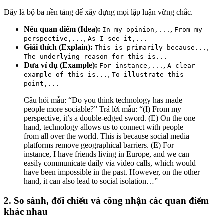
Đây là bộ ba nền tảng để xây dựng mọi lập luận vững chắc.
Nêu quan điểm (Idea):
,
In my opinion,...
From my
,
perspective,...
As I see it,...
Giải thích (Explain):
,
This is primarily because...
The underlying reason for this is...
Đưa ví dụ (Example):
,
For instance,...
A clear
,
example of this is...
To illustrate this
point,...
Câu hỏi mẫu:
“Do you think technology has made
people more sociable?”
Trả lời mẫu:
“
(I) From my
perspective, it’s a double-edged sword.
(E) On the one
hand, technology allows us to connect with people
from all over the world.
This is because social media
platforms remove geographical barriers.
(E) For
instance,
I have friends living in Europe, and we can
easily communicate daily via video calls, which would
have been impossible in the past. However, on the other
hand, it can also lead to social isolation…”
2. So sánh, đối chiếu và công nhận các quan điểm
khác nhau