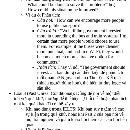
“What could be done to solve this problem?” hoặc
“How could this situation be improved?”.
Ví dụ & Phân tích:
Câu hỏi:
“How can we encourage more people
to use public transport?”
Câu trả lời:
“Well,
if the government invested
more in upgrading the bus and train systems, I’m
certain that more people would choose to use
them.
For example, if the buses were cleaner,
more punctual, and had free Wi-Fi, they would
become a much more attractive option for
commuters.”
Phân tích:
Thay vì nói “The government should
invest…”, bạn dùng câu điều kiện để phân tích
mối quan hệ
Nguyên nhân (đầu tư) – Kết quả
(nhiều người dùng hơn)
, thể hiện tư duy logic và
sâu sắc.
Loại 3 (Past Unreal Conditional):
Dùng để nói về một điều
trái với quá khứ
, thường để thể hiện sự hối tiếc hoặc phân tích
một kết quả khác đã có thể xảy ra.
Khi nào dùng trong IELTS:
Khi bạn suy ngẫm về các
sự kiện trong quá khứ, hoặc khi Part 2 của bạn nói về
một trải nghiệm và giám khảo hỏi thêm các câu hỏi liên
quan.
Ví dụ & Phân tích: