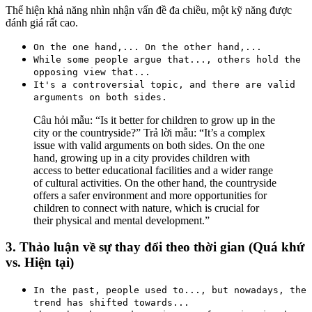
Thể hiện khả năng nhìn nhận vấn đề đa chiều, một kỹ năng được
đánh giá rất cao.
On the one hand,... On the other hand,...
While some people argue that..., others hold the
opposing view that...
It's a controversial topic, and there are valid
arguments on both sides.
Câu hỏi mẫu:
“Is it better for children to grow up in the
city or the countryside?”
Trả lời mẫu:
“
It’s a complex
issue with valid arguments on both sides.
On the one
hand,
growing up in a city provides children with
access to better educational facilities and a wider range
of cultural activities.
On the other hand,
the countryside
offers a safer environment and more opportunities for
children to connect with nature, which is crucial for
their physical and mental development.”
3. Thảo luận về sự thay đổi theo thời gian (Quá khứ
vs. Hiện tại)
In the past, people used to..., but nowadays, the
trend has shifted towards...