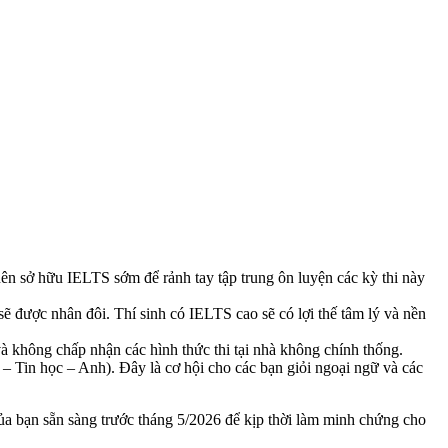
ở hữu IELTS sớm để rảnh tay tập trung ôn luyện các kỳ thi này
ẽ được nhân đôi. Thí sinh có IELTS cao sẽ có lợi thế tâm lý và nền
à không chấp nhận các hình thức thi tại nhà không chính thống.
in học – Anh). Đây là cơ hội cho các bạn giỏi ngoại ngữ và các
ủa bạn sẵn sàng trước tháng 5/2026 để kịp thời làm minh chứng cho