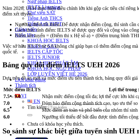
Ngữ pháp IELTS
IELTS Listening
Năm 2026, UEH thực hiện điều chỉnh lớn khi gộp các tiêu chí riêng 
Thư viện SAT
điểm xét tuyển.
Tiếng Anh THCS
Tiếng Anh THPT
Ngưỡng điểm tối thiểu: Để được nhận điểm cộng, thí sinh cần
Giảng viên
Cách thức tính điểm: IELTS sẽ được quy đổi và cộng vào công
Khóa Học
Điểm xét tuyển = (Điểm thi x Hệ số a) + (Điểm trung bình T
KHOÁ HỌC IELTS
Việc sở hữu IELTS từ 6.0 không chỉ giúp bạn có thêm điểm cộng mà c
Khoá học SAT
quốc tế.
IELTS CẤP TỐC
IELTS JUNIOR
KHÓA HỌC PHÁT ÂM
Bảng quy đổi điểm IELTS UEH 2026
KHOÁ HỌC NGỮ PHÁP
LỚP LUYỆN VIẾT HÈ 2026
Dựa trên đề án mới và mức điểm ưu tiên thành tích, bảng quy đổi giá 
Lịch khai giảng
Thành tích
Mức điểm IELTS
Lợi thế trong
VI
7.5 – 9.0
Nhận mức điểm cộng tối đa; lợi thế cực lớn khi c
EN
7.0
Đảm bảo điểm cộng thành tích cao, tạo ưu thế so 
Tìm kiếm:
6.5
Mức điểm an toàn và phổ biến của nhóm thí sinh 
6.0
Ngưỡng tối thiểu để bắt đầu được tính điểm cộng
Chưa có khóa học yêu thích.
So sánh sự khác biệt giữa tuyển sinh UEH