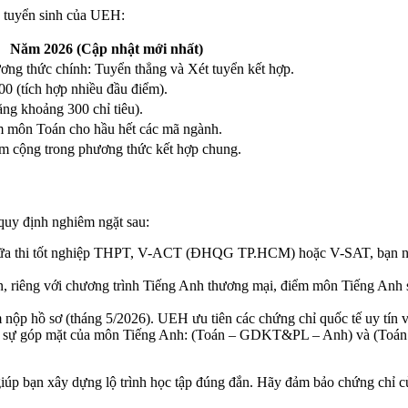
 tuyển sinh của UEH:
Năm 2026 (Cập nhật mới nhất)
ơng thức chính
: Tuyển thẳng và Xét tuyển kết hợp.
00
(tích hợp nhiều đầu điểm).
ng khoảng 300 chỉ tiêu).
m môn Toán
cho hầu hết các mã ngành.
m cộng
trong phương thức kết hợp chung.
 quy định nghiêm ngặt sau:
a thi tốt nghiệp THPT, V-ACT (ĐHQG TP.HCM) hoặc V-SAT, bạn nên s
, riêng với chương trình
Tiếng Anh thương mại
, điểm môn Tiếng Anh s
 nộp hồ sơ (tháng 5/2026). UEH ưu tiên các chứng chỉ quốc tế uy tín v
ự góp mặt của môn Tiếng Anh: (Toán – GDKT&PL – Anh) và (Toán – T
iúp bạn xây dựng lộ trình học tập đúng đắn. Hãy đảm bảo chứng chỉ c