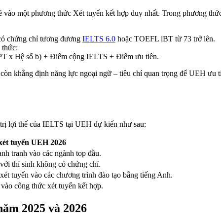
lẻ vào một phương thức Xét tuyển kết hợp duy nhất. Trong phương thứ
 có chứng chỉ tương đương
IELTS 6.0
hoặc TOEFL iBT từ 73 trở lên.
 thức:
HPT x Hệ số b) + Điểm cộng IELTS + Điểm ưu tiên.
òn khẳng định năng lực ngoại ngữ – tiêu chí quan trọng để UEH ưu ti
trị lợi thế của IELTS tại UEH dự kiến như sau:
 xét tuyển UEH 2026
ạnh tranh vào các ngành top đầu.
với thí sinh không có chứng chỉ.
xét tuyển vào các chương trình đào tạo bằng tiếng Anh.
 vào công thức xét tuyển kết hợp.
 năm 2025 và 2026