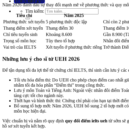
Đặt lịch / Tư vấn
Năm 2026 đánh dấu sự thay đổi mạnh mẽ về phương thức và quy mô
Tìm kiếm:
Tiêu chí
Năm 2025
Phương thức xét tuyển
5 phương thức độc lập
Chỉ còn 2 phư
Thang điểm xét tuyển
Thang điểm 30
Thang điểm 1
Chỉ tiêu tuyển sinh
Khoảng 8.600
Gần 8.900
(Tă
Trọng số môn học
Tùy theo tổ hợp
Nhân đôi điể
Vai trò của IELTS
Xét tuyển ở phương thức riêng
Trở thành
Điể
Những lưu ý cho sĩ tử UEH 2026
Để tận dụng tối đa lợi thế từ chứng chỉ IELTS, thí sinh cần lưu ý các
Tối ưu hóa điểm thi:
Do UEH cho phép chọn điểm cao nhất giữ
nhằm tối đa hóa phần “Điểm thi” trong công thức.
Lưu ý môn Toán và Tiếng Anh:
Ngoài việc nhân đôi điểm Toán
tảng cực tốt cho ngành này.
Thời hạn và hình thức thi:
Chứng chỉ phải còn hạn tại thời điểm
Bổ sung tổ hợp mới:
Năm 2026, UEH bổ sung 2 tổ hợp mới có s
môn học hiện đại.
Việc chuẩn bị và nắm rõ quy định
quy đổi điểm ielts ueh
từ sớm sẽ g
hồ sơ xét tuyển kết hợp.