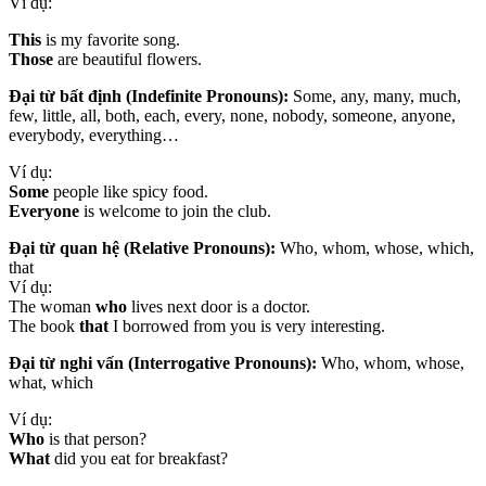
Ví dụ:
This
is my favorite song.
Those
are beautiful flowers.
Đại từ bất định (Indefinite Pronouns):
Some, any, many, much,
few, little, all, both, each, every, none, nobody, someone, anyone,
everybody, everything…
Ví dụ:
Some
people like spicy food.
Everyone
is welcome to join the club.
Đại từ quan hệ (Relative Pronouns):
Who, whom, whose, which,
that
Ví dụ:
The woman
who
lives next door is a doctor.
The book
that
I borrowed from you is very interesting.
Đại từ nghi vấn (Interrogative Pronouns):
Who, whom, whose,
what, which
Ví dụ:
Who
is that person?
What
did you eat for breakfast?