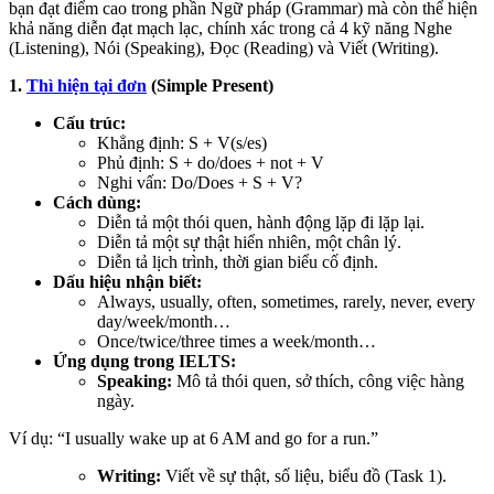
bạn đạt điểm cao trong phần Ngữ pháp (Grammar) mà còn thể hiện
khả năng diễn đạt mạch lạc, chính xác trong cả 4 kỹ năng Nghe
(Listening), Nói (Speaking), Đọc (Reading) và Viết (Writing).
1.
Thì hiện tại đơn
(Simple Present)
Cấu trúc:
Khẳng định: S + V(s/es)
Phủ định: S + do/does + not + V
Nghi vấn: Do/Does + S + V?
Cách dùng:
Diễn tả một thói quen, hành động lặp đi lặp lại.
Diễn tả một sự thật hiển nhiên, một chân lý.
Diễn tả lịch trình, thời gian biểu cố định.
Dấu hiệu nhận biết:
Always, usually, often, sometimes, rarely, never, every
day/week/month…
Once/twice/three times a week/month…
Ứng dụng trong IELTS:
Speaking:
Mô tả thói quen, sở thích, công việc hàng
ngày.
Ví dụ: “I usually wake up at 6 AM and go for a run.”
Writing:
Viết về sự thật, số liệu, biểu đồ (Task 1).