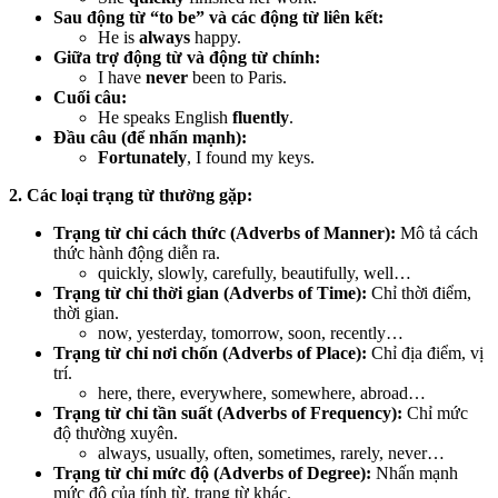
Sau động từ “to be” và các động từ liên kết:
He is
always
happy.
Giữa trợ động từ và động từ chính:
I have
never
been to Paris.
Cuối câu:
He speaks English
fluently
.
Đầu câu (để nhấn mạnh):
Fortunately
, I found my keys.
2. Các loại trạng từ thường gặp:
Trạng từ chỉ cách thức (Adverbs of Manner):
Mô tả cách
thức hành động diễn ra.
quickly, slowly, carefully, beautifully, well…
Trạng từ chỉ thời gian (Adverbs of Time):
Chỉ thời điểm,
thời gian.
now, yesterday, tomorrow, soon, recently…
Trạng từ chỉ nơi chốn (Adverbs of Place):
Chỉ địa điểm, vị
trí.
here, there, everywhere, somewhere, abroad…
Trạng từ chỉ tần suất (Adverbs of Frequency):
Chỉ mức
độ thường xuyên.
always, usually, often, sometimes, rarely, never…
Trạng từ chỉ mức độ (Adverbs of Degree):
Nhấn mạnh
mức độ của tính từ, trạng từ khác.