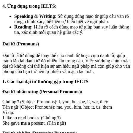
4. Ứng dụng trong IELTS:
Speaking & Writing:
Sử dụng đúng mạo từ giúp câu văn rõ
ràng, chính xác, thể hiện sự hiểu biết về ngữ pháp.
Reading:
Hiểu rõ cách dùng mạo từ giúp bạn suy luận thông
tin, xác định mối quan hệ giữa các ý.
Đại từ (Pronouns)
Đại từ là từ dùng để thay thế cho danh từ hoặc cụm danh từ, giúp
tránh lặp lại danh từ đó nhiều lần trong câu. Việc sử dụng chính xác
đại từ không chỉ thể hiện sự am hiểu ngữ pháp mà còn giúp cho văn
phong của bạn trở nên tự nhiên và mạch lạc hơn.
1. Các loại đại từ thường gặp trong IELTS
Đại từ nhân xưng (Personal Pronouns):
Chủ ngữ (Subject Pronouns): I, you, he, she, it, we, they
Tân ngữ (Object Pronouns): me, you, him, her, it, us, them
Ví dụ:
I
like to read books. (Chủ ngữ)
She gave
me
a present. (Tân ngữ)