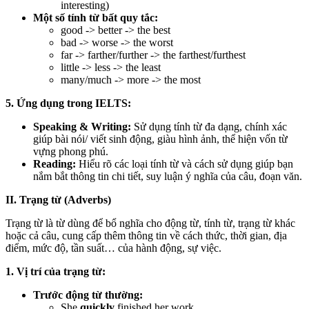
interesting)
Một số tính từ bất quy tắc:
good -> better -> the best
bad -> worse -> the worst
far -> farther/further -> the farthest/furthest
little -> less -> the least
many/much -> more -> the most
5. Ứng dụng trong IELTS:
Speaking & Writing:
Sử dụng tính từ đa dạng, chính xác
giúp bài nói/ viết sinh động, giàu hình ảnh, thể hiện vốn từ
vựng phong phú.
Reading:
Hiểu rõ các loại tính từ và cách sử dụng giúp bạn
nắm bắt thông tin chi tiết, suy luận ý nghĩa của câu, đoạn văn.
II. Trạng từ (Adverbs)
Trạng từ là từ dùng để bổ nghĩa cho động từ, tính từ, trạng từ khác
hoặc cả câu, cung cấp thêm thông tin về cách thức, thời gian, địa
điểm, mức độ, tần suất… của hành động, sự việc.
1. Vị trí của trạng từ:
Trước động từ thường:
She
quickly
finished her work.