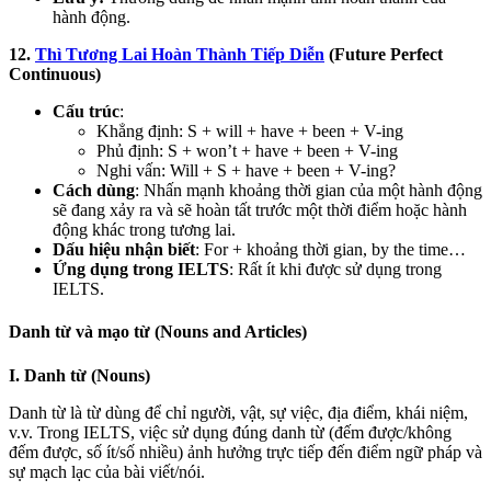
hành động.
12.
Thì Tương Lai Hoàn Thành Tiếp Diễn
(Future Perfect
Continuous)
Cấu trúc
:
Khẳng định: S + will + have + been + V-ing
Phủ định: S + won’t + have + been + V-ing
Nghi vấn: Will + S + have + been + V-ing?
Cách dùng
: Nhấn mạnh khoảng thời gian của một hành động
sẽ đang xảy ra và sẽ hoàn tất trước một thời điểm hoặc hành
động khác trong tương lai.
Dấu hiệu nhận biết
: For + khoảng thời gian, by the time…
Ứng dụng trong IELTS
: Rất ít khi được sử dụng trong
IELTS.
Danh từ và mạo từ (Nouns and Articles)
I. Danh từ (Nouns)
Danh từ là từ dùng để chỉ người, vật, sự việc, địa điểm, khái niệm,
v.v. Trong IELTS, việc sử dụng đúng danh từ (đếm được/không
đếm được, số ít/số nhiều) ảnh hưởng trực tiếp đến điểm ngữ pháp và
sự mạch lạc của bài viết/nói.