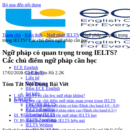
Bỏ qua đến nội dung
Trang chủ
-
Kiến thức
-
Ngữ pháp IELTS
-
Ngữ pháp có quan trọng
trong IELTS? Các chủ điểm ngữ pháp cần học
Ngữ pháp có quan trọng trong IELTS?
Các chủ điểm ngữ pháp cần học
ECE English
17/02/2025
Cô Cấn Thu Hà
2.2K
Giới thiệu
Liên hệ
Tuyển dụng
Tóm Tắt Nội Dung Bài Viết
Blog ECE English
Sự kiện
I. Học IELTS có cần học ngữ pháp không?
Kiến thức
II. Tổng hợp các chủ điểm ngữ pháp quan trọng trong IELTS
Thư viện IELTS
1. Các chủ điểm ngữ pháp cơ bản (Dành cho band 4.0 – 6.0)
IELTS Reading
2. Các chủ điểm ngữ pháp nâng cao (Dành cho band 6.5+)
Từ vựng IELTS
III. Tổng hợp một số bài tập ngữ pháp IELTS hay
IELTS Speaking
IV. Lộ trình học ngữ pháp IELTS hiệu quả
IELTS Writing