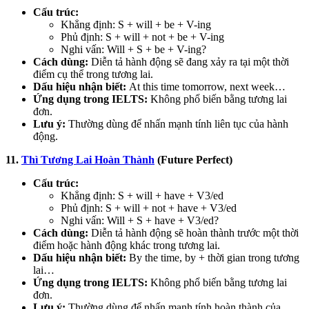
Cấu trúc:
Khẳng định: S + will + be + V-ing
Phủ định: S + will + not + be + V-ing
Nghi vấn: Will + S + be + V-ing?
Cách dùng:
Diễn tả hành động sẽ đang xảy ra tại một thời
điểm cụ thể trong tương lai.
Dấu hiệu nhận biết:
At this time tomorrow, next week…
Ứng dụng trong IELTS:
Không phổ biến bằng tương lai
đơn.
Lưu ý:
Thường dùng để nhấn mạnh tính liên tục của hành
động.
11.
Thì Tương Lai Hoàn Thành
(Future Perfect)
Cấu trúc:
Khẳng định: S + will + have + V3/ed
Phủ định: S + will + not + have + V3/ed
Nghi vấn: Will + S + have + V3/ed?
Cách dùng:
Diễn tả hành động sẽ hoàn thành trước một thời
điểm hoặc hành động khác trong tương lai.
Dấu hiệu nhận biết:
By the time, by + thời gian trong tương
lai…
Ứng dụng trong IELTS:
Không phổ biến bằng tương lai
đơn.
Lưu ý:
Thường dùng để nhấn mạnh tính hoàn thành của