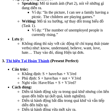
Speaking:
Mô tả tranh ảnh (Part 2), nói về những gì
đang diễn ra.
Ví dụ: “In the picture, I can see a family having a
picnic. The children are playing games.”
Writing:
Mô tả xu hướng, sự thay đổi trong biểu đồ
(Task 1).
Ví dụ: “The number of unemployed people is
currently rising.”
Lưu ý:
Không dùng thì này với các động từ chỉ trạng thái (state
verbs) như: know, understand, believe, want, love,
hate… Thay vào đó, dùng Hiện tại đơn.
3.
Thì hiện Tại Hoàn Thành
(Present Perfect)
Cấu trúc:
Khẳng định: S + have/has + V3/ed
Phủ định: S + have/has + not + V3/ed
Nghi vấn: Have/Has + S + V3/ed?
Cách dùng:
Diễn tả hành động xảy ra trong quá khứ nhưng còn liên
quan đến hiện tại (kết quả, kinh nghiệm).
Diễn tả hành động bắt đầu trong quá khứ và vẫn tiếp
diễn đến hiện tại.
Diễn tả hành động vừa mới xảy ra.