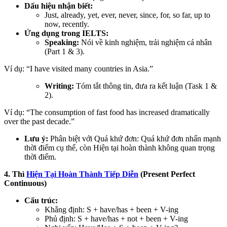
Dấu hiệu nhận biết:
Just, already, yet, ever, never, since, for, so far, up to
now, recently.
Ứng dụng trong IELTS:
Speaking:
Nói về kinh nghiệm, trải nghiệm cá nhân
(Part 1 & 3).
Ví dụ: “I have visited many countries in Asia.”
Writing:
Tóm tắt thông tin, đưa ra kết luận (Task 1 &
2).
Ví dụ: “The consumption of fast food has increased dramatically
over the past decade.”
Lưu ý:
Phân biệt với Quá khứ đơn: Quá khứ đơn nhấn mạnh
thời điểm cụ thể, còn Hiện tại hoàn thành không quan trọng
thời điểm.
4. Thì
Hiện Tại Hoàn Thành Tiếp Diễn
(Present Perfect
Continuous)
Cấu trúc:
Khẳng định: S + have/has + been + V-ing
Phủ định: S + have/has + not + been + V-ing