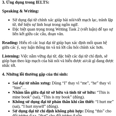
3. Ứng dụng trong IELTS:
Speaking & Writing:
Sử dụng đại từ chính xác giúp bài nói/viết mạch lạc, tránh lặp
từ, thể hiện sự linh hoạt trong ngôn ngữ.
Đặc biệt quan trọng trong Writing Task 2 (viết luận) để tạo sự
liên kết giữa các câu, đoạn văn.
Reading:
Hiểu rõ các loại đại từ giúp bạn xác định mối quan hệ
giữa các ý, suy luận thông tin và trả lời câu hỏi chính xác hơn.
Listening:
Việc nắm vững đại từ, đặc biệt các đại từ chỉ định, sẽ
giúp bạn theo kịp mạch của bài nói và hiểu được ai/cái gì đang được
nhắc tới.
4. Những lỗi thường gặp của thí sinh:
Sai đại từ nhân xưng:
Dùng “I” thay vì “me”, “he” thay vì
“him”…
Nhầm lẫn giữa đại từ sở hữu và tính từ sở hữu:
“This is
mine book” (sai), “This is my book” (đúng).
Không sử dụng đại từ phản thân khi cần thiết:
“I hurt me”
(sai), “I hurt myself” (đúng).
Sử dụng đại từ chỉ định không phù hợp:
Dùng “this” cho
đối tượng ở xa, “that” cho đối tượng ở gần.