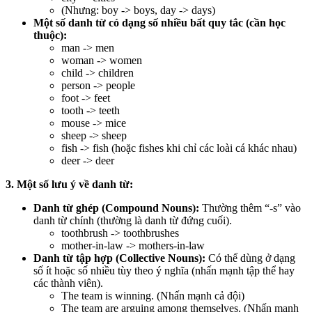
(Nhưng: boy -> boys, day -> days)
Một số danh từ có dạng số nhiều bất quy tắc (cần học
thuộc):
man -> men
woman -> women
child -> children
person -> people
foot -> feet
tooth -> teeth
mouse -> mice
sheep -> sheep
fish -> fish (hoặc fishes khi chỉ các loài cá khác nhau)
deer -> deer
3. Một số lưu ý về danh từ:
Danh từ ghép (Compound Nouns):
Thường thêm “-s” vào
danh từ chính (thường là danh từ đứng cuối).
toothbrush -> toothbrushes
mother-in-law -> mothers-in-law
Danh từ tập hợp (Collective Nouns):
Có thể dùng ở dạng
số ít hoặc số nhiều tùy theo ý nghĩa (nhấn mạnh tập thể hay
các thành viên).
The team is winning. (Nhấn mạnh cả đội)
The team are arguing among themselves. (Nhấn mạnh