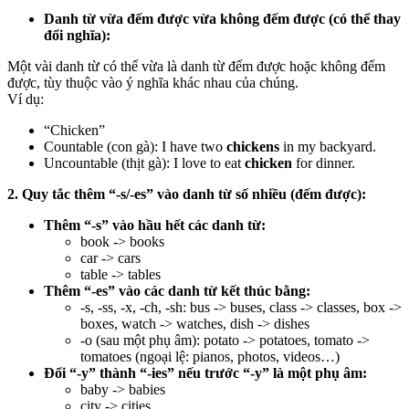
Danh từ vừa đếm được vừa không đếm được (có thể thay
đổi nghĩa):
Một vài danh từ có thể vừa là danh từ đếm được hoặc không đếm
được, tùy thuộc vào ý nghĩa khác nhau của chúng.
Ví dụ:
“Chicken”
Countable (con gà): I have two
chickens
in my backyard.
Uncountable (thịt gà): I love to eat
chicken
for dinner.
2. Quy tắc thêm “-s/-es” vào danh từ số nhiều (đếm được):
Thêm “-s” vào hầu hết các danh từ:
book -> books
car -> cars
table -> tables
Thêm “-es” vào các danh từ kết thúc bằng:
-s, -ss, -x, -ch, -sh: bus -> buses, class -> classes, box ->
boxes, watch -> watches, dish -> dishes
-o (sau một phụ âm): potato -> potatoes, tomato ->
tomatoes (ngoại lệ: pianos, photos, videos…)
Đổi “-y” thành “-ies” nếu trước “-y” là một phụ âm:
baby -> babies
city -> cities