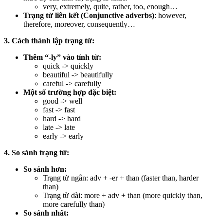
very, extremely, quite, rather, too, enough…
Trạng từ liên kết (Conjunctive adverbs)
: however,
therefore, moreover, consequently…
3. Cách thành lập trạng từ:
Thêm “-ly” vào tính từ:
quick -> quickly
beautiful -> beautifully
careful -> carefully
Một số trường hợp đặc biệt:
good -> well
fast -> fast
hard -> hard
late -> late
early -> early
4. So sánh trạng từ:
So sánh hơn:
Trạng từ ngắn: adv + -er + than (faster than, harder
than)
Trạng từ dài: more + adv + than (more quickly than,
more carefully than)
So sánh nhất: