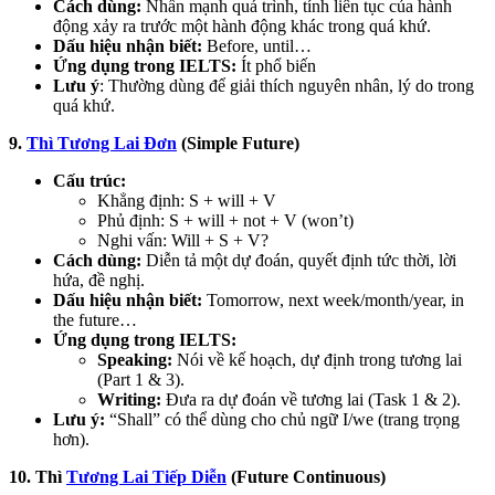
Cách dùng:
Nhấn mạnh quá trình, tính liên tục của hành
động xảy ra trước một hành động khác trong quá khứ.
Dấu hiệu nhận biết:
Before, until…
Ứng dụng trong IELTS:
Ít phổ biến
Lưu ý
: Thường dùng để giải thích nguyên nhân, lý do trong
quá khứ.
9.
Thì Tương Lai Đơn
(Simple Future)
Cấu trúc:
Khẳng định: S + will + V
Phủ định: S + will + not + V (won’t)
Nghi vấn: Will + S + V?
Cách dùng:
Diễn tả một dự đoán, quyết định tức thời, lời
hứa, đề nghị.
Dấu hiệu nhận biết:
Tomorrow, next week/month/year, in
the future…
Ứng dụng trong IELTS:
Speaking:
Nói về kế hoạch, dự định trong tương lai
(Part 1 & 3).
Writing:
Đưa ra dự đoán về tương lai (Task 1 & 2).
Lưu ý:
“Shall” có thể dùng cho chủ ngữ I/we (trang trọng
hơn).
10. Thì
Tương Lai Tiếp Diễn
(Future Continuous)