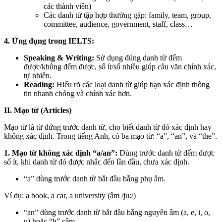
các thành viên)
Các danh từ tập hợp thường gặp: family, team, group,
committee, audience, government, staff, class…
4. Ứng dụng trong IELTS:
Speaking & Writing:
Sử dụng đúng danh từ đếm
được/không đếm được, số ít/số nhiều giúp câu văn chính xác,
tự nhiên.
Reading:
Hiểu rõ các loại danh từ giúp bạn xác định thông
tin nhanh chóng và chính xác hơn.
II. Mạo từ (Articles)
Mạo từ là từ đứng trước danh từ, cho biết danh từ đó xác định hay
không xác định. Trong tiếng Anh, có ba mạo từ: “a”, “an”, và “the”.
1. Mạo từ không xác định “a/an”:
Dùng trước danh từ đếm được
số ít, khi danh từ đó được nhắc đến lần đầu, chưa xác định.
“a” dùng trước danh từ bắt đầu bằng phụ âm.
Ví dụ: a book, a car, a university (âm /ju:/)
“an” dùng trước danh từ bắt đầu bằng nguyên âm (a, e, i, o,
u) hoặc “h” câm.