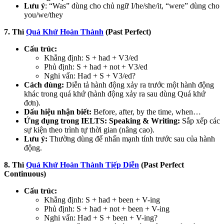
Lưu ý
: “Was” dùng cho chủ ngữ I/he/she/it, “were” dùng cho
you/we/they
7. Thì
Quá Khứ Hoàn Thành
(Past Perfect)
Cấu trúc:
Khẳng định: S + had + V3/ed
Phủ định: S + had + not + V3/ed
Nghi vấn: Had + S + V3/ed?
Cách dùng:
Diễn tả hành động xảy ra trước một hành động
khác trong quá khứ (hành động xảy ra sau dùng Quá khứ
đơn).
Dấu hiệu nhận biết:
Before, after, by the time, when…
Ứng dụng trong IELTS:
Speaking & Writing:
Sắp xếp các
sự kiện theo trình tự thời gian (nâng cao).
Lưu ý:
Thường dùng để nhấn mạnh tính trước sau của hành
động.
8. Thì
Quá Khứ Hoàn Thành Tiếp Diễn
(Past Perfect
Continuous)
Cấu trúc:
Khẳng định: S + had + been + V-ing
Phủ định: S + had + not + been + V-ing
Nghi vấn: Had + S + been + V-ing?