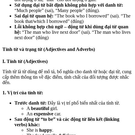
Sử dụng đại từ bất định không phù hợp với danh từ:
“Much people” (sai), “Many people” (đúng).
Sai đại từ quan hệ:
“The book who I borrowed” (sai). “The
book that/which I borrowed” (đúng)
Lỗi không hợp chủ ngữ – động từ khi dùng đại từ quan
hệ:
“The man who live next door” (sai). “The man who lives
next door” (đúng)
Tính từ và trạng từ (Adjectives and Adverbs)
I. Tính từ (Adjectives)
Tính từ là từ dùng để mô tả, bổ nghĩa cho danh từ hoặc đại từ, cung
cấp thêm thông tin về đặc điểm, tính chất của đối tượng được nhắc
đến.
1. Vị trí của tính từ:
Trước danh từ:
Đây là vị trí phổ biến nhất của tính từ.
A
beautiful
girl.
An
expensive
car.
Sau động từ “to be” và các động từ liên kết (linking
verbs) khác:
She is
happy
.