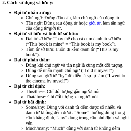
2. Cách sử dụng và lưu ý:
Đại từ nhân xưng:
Chủ ngữ: Đứng đầu câu, làm chủ ngữ của động từ.
Tân ngữ: Đứng sau động từ hoặc
giới từ
, làm tân ngữ
của động từ/giới từ.
Đại từ sở hữu và tính từ sở hữu:
Đại từ sở hữu: Thay thế cho cả cụm danh từ sở hữu
(“This book is mine” = “This book is my book”).
Tính từ sở hữu: Luôn đi kèm danh từ (“This is my
book”).
Đại từ phản thân:
Dùng khi chủ ngữ và tân ngữ là cùng một đối tượng.
Dùng để nhấn mạnh chủ ngữ (“I did it myself”).
Dùng sau giới từ “by” để diễn tả sự tự làm (“I went to
the cinema by myself”).
Đại từ chỉ định:
This/these: Chỉ đối tượng gần người nói.
That/those: Chỉ đối tượng xa người nói.
Đại từ bất định:
Some/any: Dùng với danh từ đếm được số nhiều và
danh từ không đếm được. “Some” thường dùng trong
câu khẳng định, “any” dùng trong câu phủ định và nghi
vấn.
Much/many: “Much” dùng với danh từ không đếm