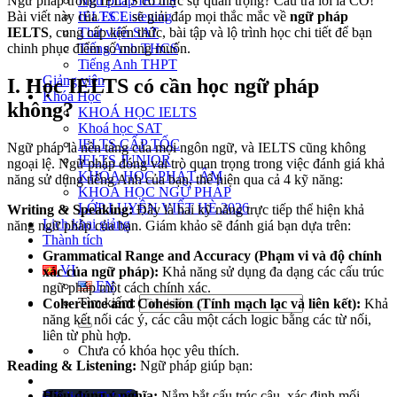
Ngữ pháp IELTS
Ngữ pháp trong IELTS có thực sự quan trọng? Câu trả lời là CÓ!
IELTS Listening
Bài viết này của
ECE
sẽ giải đáp mọi thắc mắc về
ngữ pháp
Thư viện SAT
IELTS
, cung cấp kiến thức, bài tập và lộ trình học chi tiết để bạn
Tiếng Anh THCS
chinh phục điểm số mong muốn.
Tiếng Anh THPT
Giảng viên
I. Học IELTS có cần học ngữ pháp
Khóa Học
không?
KHOÁ HỌC IELTS
Khoá học SAT
IELTS CẤP TỐC
Ngữ pháp là nền tảng của mọi ngôn ngữ, và IELTS cũng không
IELTS JUNIOR
ngoại lệ. Ngữ pháp đóng vai trò quan trọng trong việc đánh giá khả
KHÓA HỌC PHÁT ÂM
năng sử dụng tiếng Anh của bạn, thể hiện qua cả 4 kỹ năng:
KHOÁ HỌC NGỮ PHÁP
LỚP LUYỆN VIẾT HÈ 2026
Writing & Speaking:
Đây là hai kỹ năng trực tiếp thể hiện khả
Lịch khai giảng
năng ngữ pháp của bạn. Giám khảo sẽ đánh giá bạn dựa trên:
Thành tích
Grammatical Range and Accuracy (Phạm vi và độ chính
VI
xác của ngữ pháp):
Khả năng sử dụng đa dạng các cấu trúc
EN
ngữ pháp một cách chính xác.
Tìm kiếm:
Coherence and Cohesion (Tính mạch lạc và liên kết):
Khả
năng kết nối các ý, các câu một cách logic bằng các từ nối,
liên từ phù hợp.
Chưa có khóa học yêu thích.
Reading & Listening:
Ngữ pháp giúp bạn:
Hiểu đúng ý nghĩa:
Nắm bắt cấu trúc câu, xác định mối
Đặt lịch / Tư vấn