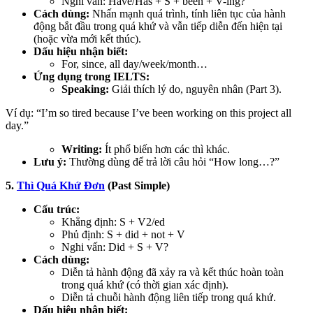
Nghi vấn: Have/Has + S + been + V-ing?
Cách dùng:
Nhấn mạnh quá trình, tính liên tục của hành
động bắt đầu trong quá khứ và vẫn tiếp diễn đến hiện tại
(hoặc vừa mới kết thúc).
Dấu hiệu nhận biết:
For, since, all day/week/month…
Ứng dụng trong IELTS:
Speaking:
Giải thích lý do, nguyên nhân (Part 3).
Ví dụ: “I’m so tired because I’ve been working on this project all
day.”
Writing:
Ít phổ biến hơn các thì khác.
Lưu ý:
Thường dùng để trả lời câu hỏi “How long…?”
5.
Thì Quá Khứ Đơn
(Past Simple)
Cấu trúc:
Khẳng định: S + V2/ed
Phủ định: S + did + not + V
Nghi vấn: Did + S + V?
Cách dùng:
Diễn tả hành động đã xảy ra và kết thúc hoàn toàn
trong quá khứ (có thời gian xác định).
Diễn tả chuỗi hành động liên tiếp trong quá khứ.
Dấu hiệu nhận biết: