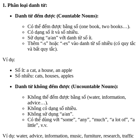
1. Phân loại danh từ:
Danh từ đếm được (Countable Nouns):
Có thể đếm được bằng số (one book, two books…).
Có dạng số ít và số nhiều.
Sử dụng “a/an” với danh từ số ít.
Thêm “-s” hoặc “-es” vào danh từ số nhiều (có quy tắc
và bất quy tắc).
Ví dụ:
Số ít: a cat, a house, an apple
Số nhiều: cats, houses, apples
Danh từ không đếm được (Uncountable Nouns):
Không thể đếm được bằng số (water, information,
advice…).
Không có dạng số nhiều.
Không sử dụng “a/an”.
Có thể dùng với “some”, “any”, “much”, “a lot of”, “a
little”, v.v.
Ví dụ: water, advice, information, music, furniture, research, traffic