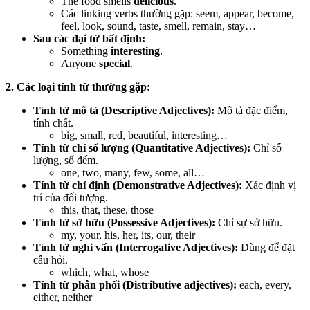
The food smells
delicious
.
Các linking verbs thường gặp: seem, appear, become,
feel, look, sound, taste, smell, remain, stay…
Sau các đại từ bất định:
Something
interesting
.
Anyone
special
.
2. Các loại tính từ thường gặp:
Tính từ mô tả (Descriptive Adjectives):
Mô tả đặc điểm,
tính chất.
big, small, red, beautiful, interesting…
Tính từ chỉ số lượng (Quantitative Adjectives):
Chỉ số
lượng, số đếm.
one, two, many, few, some, all…
Tính từ chỉ định (Demonstrative Adjectives):
Xác định vị
trí của đối tượng.
this, that, these, those
Tính từ sở hữu (Possessive Adjectives):
Chỉ sự sở hữu.
my, your, his, her, its, our, their
Tính từ nghi vấn (Interrogative Adjectives):
Dùng để đặt
câu hỏi.
which, what, whose
Tính từ phân phối (Distributive adjectives):
each, every,
either, neither