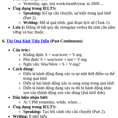
Yesterday, ago, last week/month/year, in 2000…
Ứng dụng trong IELTS:
Speaking:
Kể lại câu chuyện, sự kiện trong quá khứ
(Part 2).
Writing:
Mô tả quá trình, giai đoạn lịch sử (Task 1).
Lưu ý:
Động từ bất quy tắc (irregular verbs) thí sinh cần nắm
vững và học thuộc.
6.
Thì Quá Khứ Tiếp Diễn
(Past Continuous)
Cấu trúc:
Khẳng định: S + was/were + V-ing
Phủ định: S + was/were + not + V-ing
Nghi vấn: Was/Were + S + V-ing?
Cách dùng:
Diễn tả hành động đang xảy ra tại một thời điểm cụ thể
trong quá khứ.
Diễn tả hai hành động xảy ra song song trong quá khứ.
Diễn tả hành động đang xảy ra thì bị hành động khác
xen vào (hành động xen vào dùng Quá khứ đơn).
Dấu hiệu nhận biết:
At 5 PM yesterday, while, when…
Ứng dụng trong IELTS:
Speaking:
Tạo bối cảnh cho câu chuyện (Part 2).
Writing:
Ít phổ biến.