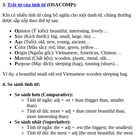
3.
Trật tự của tính từ
(OSACOMP):
Khi có nhiều tính từ cùng bổ nghĩa cho một danh từ, chúng thường
được sắp xếp theo thứ tự sau:
O
pinion (Ý kiến): beautiful, interesting, lovely…
S
ize (Kích thước): big, small, large, tiny…
A
ge (Tuổi): old, new, young, ancient…
C
olor (Màu sắc): red, blue, green, yellow…
O
rigin (Nguồn gốc): Vietnamese, American, Chinese…
M
aterial (Chất liệu): wooden, plastic, metal, silk…
P
urpose (Mục đích): sleeping (bag), running (shoes)…
Ví dụ: a beautiful small old red Vietnamese wooden sleeping bag.
4. So sánh tính từ:
So sánh hơn (Comparative):
Tính từ ngắn: adj + -er + than (bigger than, smaller
than)
Tính từ dài: more + adj + than (more beautiful than,
more interesting than)
So sánh nhất (Superlative):
Tính từ ngắn: the + adj + -est (the biggest, the smallest)
Tính từ dài: the most + adj (the most beautiful, the most