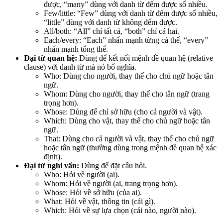
được, “many” dùng với danh từ đếm được số nhiều.
Few/little: “Few” dùng với danh từ đếm được số nhiều,
“little” dùng với danh từ không đếm được.
All/both: “All” chỉ tất cả, “both” chỉ cả hai.
Each/every: “Each” nhấn mạnh từng cá thể, “every”
nhấn mạnh tổng thể.
Đại từ quan hệ:
Dùng để kết nối mệnh đề quan hệ (relative
clause) với danh từ mà nó bổ nghĩa.
Who: Dùng cho người, thay thế cho chủ ngữ hoặc tân
ngữ.
Whom: Dùng cho người, thay thế cho tân ngữ (trang
trọng hơn).
Whose: Dùng để chỉ sở hữu (cho cả người và vật).
Which: Dùng cho vật, thay thế cho chủ ngữ hoặc tân
ngữ.
That: Dùng cho cả người và vật, thay thế cho chủ ngữ
hoặc tân ngữ (thường dùng trong mệnh đề quan hệ xác
định).
Đại từ nghi vấn:
Dùng để đặt câu hỏi.
Who: Hỏi về người (ai).
Whom: Hỏi về người (ai, trang trọng hơn).
Whose: Hỏi về sở hữu (của ai).
What: Hỏi về vật, thông tin (cái gì).
Which: Hỏi về sự lựa chọn (cái nào, người nào).