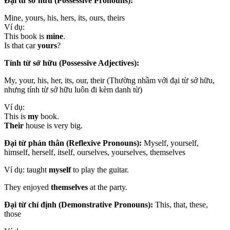
Đại từ sở hữu (Possessive Pronouns):
Mine, yours, his, hers, its, ours, theirs
Ví dụ:
This book is
mine
.
Is that car
yours
?
Tính từ sở hữu (Possessive Adjectives):
My, your, his, her, its, our, their (Thường nhầm với đại từ sở hữu,
nhưng tính từ sở hữu luôn đi kèm danh từ)
Ví dụ:
This is
my
book.
Their
house is very big.
Đại từ phản thân (Reflexive Pronouns):
Myself, yourself,
himself, herself, itself, ourselves, yourselves, themselves
Ví dụ:
taught
myself
to play the guitar.
They enjoyed
themselves
at the party.
Đại từ chỉ định (Demonstrative Pronouns):
This, that, these,
those