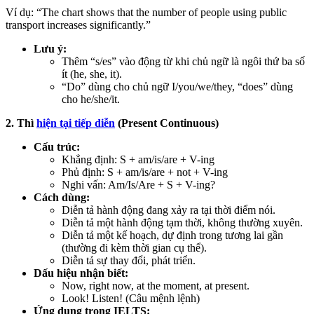
Ví dụ: “The chart shows that the number of people using public
transport increases significantly.”
Lưu ý:
Thêm “s/es” vào động từ khi chủ ngữ là ngôi thứ ba số
ít (he, she, it).
“Do” dùng cho chủ ngữ I/you/we/they, “does” dùng
cho he/she/it.
2. Thì
hiện tại tiếp diễn
(Present Continuous)
Cấu trúc:
Khẳng định: S + am/is/are + V-ing
Phủ định: S + am/is/are + not + V-ing
Nghi vấn: Am/Is/Are + S + V-ing?
Cách dùng:
Diễn tả hành động đang xảy ra tại thời điểm nói.
Diễn tả một hành động tạm thời, không thường xuyên.
Diễn tả một kế hoạch, dự định trong tương lai gần
(thường đi kèm thời gian cụ thể).
Diễn tả sự thay đổi, phát triển.
Dấu hiệu nhận biết:
Now, right now, at the moment, at present.
Look! Listen! (Câu mệnh lệnh)
Ứng dụng trong IELTS: