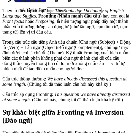
Tìm kiếm:
Theo từ điển ngôn ngữ học
The Routledge Dictionary of English
Language Studies
,
Fronting (Nhấn mạnh đầu câu)
hay còn gọi là
Front-focus
hoặc
Preposing
, là hiện tượng ngữ pháp đẩy một thành
phần vốn thường đứng sau động từ (như tân ngữ, cụm tính từ, cụm
trạng từ) lên vị trí đầu câu.
Trong cấu trúc câu tiếng Anh tiêu chuẩn
[Chủ ngữ (Subject) + Động
từ (Verb) + Tân ngữ (Object)/Bổ ngữ (Complement)]
, chủ ngữ mặc
định được coi là chủ đề (Theme). Kỹ thuật Fronting xuất hiện nhằm
biến các thành phần không phải chủ ngữ thành chủ đề của câu,
đồng thời chuyển thông tin cốt lõi mới xuống cuối câu — vị trí tự
nhiên nhất để tạo điểm nhấn cho người đọc.
Cấu trúc thông thường:
We have already discussed this question at
some length.
(Chúng tôi đã thảo luận câu hỏi này khá kỹ.)
Cấu trúc áp dụng Fronting:
This question we have already discussed
at some length.
(Câu hỏi này, chúng tôi đã thảo luận khá kỹ rồi.)
Sự khác biệt giữa Fronting và Inversion
(Đảo ngữ)
Học viên thường rất dễ nhầm lẫn giữa Fronting và Inversion vì cả