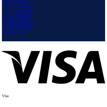
Kiến thức IELTS
— IELTS Listening
— IELTS Reading
— IELTS Speaking
— IELTS Writing
— Ngữ pháp IELTS
— Từ vựng IELTS
Thư viện SAT
Visa