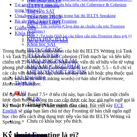
Ngữ pháp IELTS
Tại sao Fronting giúp tối ưu hóa tiêu chí Coherence & Cohesion
IELTS Listening
trong Writing?
Thư viện SAT
Ứng dụng Fronting bứt phá trong bài thi IELTS Speaking
Tiếng Anh THCS
Bài tập thực hành kỹ thuật Fronting
Tiếng Anh THPT
Phần 1: Trắc nghiệm (Chọn đáp án chuẩn cấu trúc Fronting
Giảng viên
Academic)
Khóa Học
Phần 2: Tự luận (Viết lại câu bằng cấu trúc Fronting theo gợi ý)
KHOÁ HỌC IELTS
Đáp án bài tập thực hành
Khoá học SAT
IELTS CẤP TỐC
Trong thang tiêu chí chấm điểm của bài thi IELTS Writing (cả Task
IELTS JUNIOR
1 và Task 2), Coherence and Cohesion (Tính mạch lạc và liên kết)
KHÓA HỌC PHÁT ÂM
chiếm tới 25% tổng số điểm. Nhiều học viên dù sở hữu vốn từ vựng
KHOÁ HỌC NGỮ PHÁP
phong phú nhưng điểm Cohesion vẫn bị kẹt ở mức 5.5 – 6.0 chỉ vì
LỚP LUYỆN VIẾT HÈ 2026
các câu văn đứng độc lập, thiếu sợi dây liên kết hoặc phụ thuộc quá
Lịch khai giảng
nhiều vào các từ nối (Linking words) cơ bản như
Furthermore,
Thành tích
However, Therefore
.
VI
Để đạt được Band 7.5+ ở tiêu chí này, bạn cần làm chủ một chiến
EN
lược định hướng thông tin cao cấp được các học giả ngôn ngữ gọi là
Tìm kiếm:
Kỹ thuật Fronting (Nhấn mạnh đầu câu)
. Bài viết này
ECE
English
sẽ giúp bạn làm chủ tư duy Fronting từ bản chất ngôn ngữ
học cho đến cách ứng dụng trực tiếp vào bài thi IELTS Writing và
Chưa có khóa học yêu thích.
Speaking.
Kỹ thuật Fronting là gì?
Đặt lịch / Tư vấn