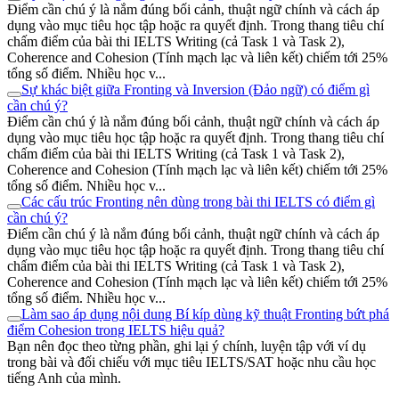
Điểm cần chú ý là nắm đúng bối cảnh, thuật ngữ chính và cách áp
dụng vào mục tiêu học tập hoặc ra quyết định. Trong thang tiêu chí
chấm điểm của bài thi IELTS Writing (cả Task 1 và Task 2),
Coherence and Cohesion (Tính mạch lạc và liên kết) chiếm tới 25%
tổng số điểm. Nhiều học v...
Sự khác biệt giữa Fronting và Inversion (Đảo ngữ) có điểm gì
cần chú ý?
Điểm cần chú ý là nắm đúng bối cảnh, thuật ngữ chính và cách áp
dụng vào mục tiêu học tập hoặc ra quyết định. Trong thang tiêu chí
chấm điểm của bài thi IELTS Writing (cả Task 1 và Task 2),
Coherence and Cohesion (Tính mạch lạc và liên kết) chiếm tới 25%
tổng số điểm. Nhiều học v...
Các cấu trúc Fronting nên dùng trong bài thi IELTS có điểm gì
cần chú ý?
Điểm cần chú ý là nắm đúng bối cảnh, thuật ngữ chính và cách áp
dụng vào mục tiêu học tập hoặc ra quyết định. Trong thang tiêu chí
chấm điểm của bài thi IELTS Writing (cả Task 1 và Task 2),
Coherence and Cohesion (Tính mạch lạc và liên kết) chiếm tới 25%
tổng số điểm. Nhiều học v...
Làm sao áp dụng nội dung Bí kíp dùng kỹ thuật Fronting bứt phá
điểm Cohesion trong IELTS hiệu quả?
Bạn nên đọc theo từng phần, ghi lại ý chính, luyện tập với ví dụ
trong bài và đối chiếu với mục tiêu IELTS/SAT hoặc nhu cầu học
tiếng Anh của mình.