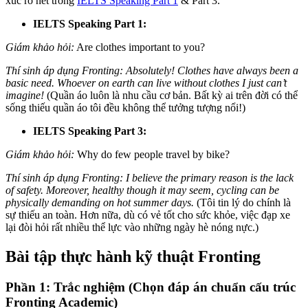
xúc rõ nét trong
IELTS Speaking Part 1
& Part 3.
IELTS Speaking Part 1:
Giám khảo hỏi:
Are clothes important to you?
Thí sinh áp dụng Fronting:
Absolutely! Clothes have always been a
basic need. Whoever on earth can live without clothes I just can’t
imagine!
(Quần áo luôn là nhu cầu cơ bản. Bất kỳ ai trên đời có thể
sống thiếu quần áo tôi đều không thể tưởng tượng nổi!)
IELTS Speaking Part 3:
Giám khảo hỏi:
Why do few people travel by bike?
Thí sinh áp dụng Fronting:
I believe the primary reason is the lack
of safety. Moreover, healthy though it may seem, cycling can be
physically demanding on hot summer days.
(Tôi tin lý do chính là
sự thiếu an toàn. Hơn nữa, dù có vẻ tốt cho sức khỏe, việc đạp xe
lại đòi hỏi rất nhiều thể lực vào những ngày hè nóng nực.)
Bài tập thực hành kỹ thuật Fronting
Phần 1: Trắc nghiệm (Chọn đáp án chuẩn cấu trúc
Fronting Academic)