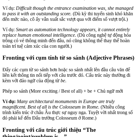
Ví dụ:
Difficult though the entrance examination was, she managed
to pass it with an outstanding score.
(Dù kỳ thi tuyển sinh khó khăn
đến mức nào, cô ấy vẫn xuất sắc vượt qua với điểm số vượt trội.)
Ví dụ:
Smart as automation technology appears, it cannot entirely
replace human emotional intelligence.
(Dù công nghệ tự động hóa
trông có vẻ thông minh đến đâu, nó cũng không thể thay thế hoàn
toàn trí tuệ cảm xúc của con người.)
Fronting với cụm tính từ so sánh (Adjective Phrases)
Đẩy các cụm từ so sánh hơn hoặc so sánh nhất lên đầu câu văn để
liên kết thông tin nối tiếp với câu trước đó. Cấu trúc này thường đi
kèm với đảo ngữ của động từ
be
.
Phép so sánh (More exciting / Best of all) + be + Chủ ngữ mới
Ví dụ:
Many architectural monuments in Europe are truly
magnificent. Best of all is the Colosseum in Rome.
(Nhiều công
trình kiến trúc ở châu Âu thực sự nguy nga. Tuyệt vời nhất trong số
đó phải kể đến Đấu trường Colosseum ở Rome.)
Fronting với cấu trúc giới thiệu “The
thing/point/problem is…”