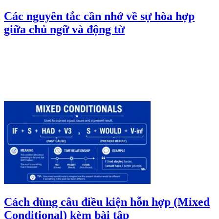
Các nguyên tắc cần nhớ về sự hòa hợp
giữa chủ ngữ và động từ
Cách dùng câu điều kiện hỗn hợp (Mixed
Conditional) kèm bài tập