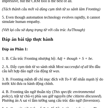
impressive, but the CRM tool is the best of all.
(Tách thành câu mới và dùng cụm tính từ so sánh làm Fronting)
5. Even though automation technology evolves rapidly, it cannot
simulate human empathy.
(Viết lại câu sử dụng trạng từ với cấu trúc As/Though)
Đáp án bài tập thực hành
Đáp án Phần 1:
1. B. Cấu trúc Fronting nhượng bộ:
Adj + though + S + be
.
2. A. Đẩy cụm tính từ so sánh nhất
Most successful of all
lên đầu
câu kết hợp đảo ngữ của động từ
was
.
3. B. Fronting mệnh đề chỉ mục đích với
To-V
để nhấn mạnh lý do
trước khi đưa ra hành động chính.
4. B. Fronting tân ngữ thuần túy (
This specific environmental
policy
), trật tự chủ-vị phía sau giữ nguyên (
the citizens discussed
).
Phương án A sai vì lầm tưởng sang cấu trúc đảo ngữ (Inversion).