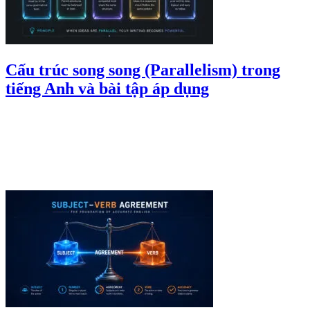
Cấu trúc song song (Parallelism) trong
tiếng Anh và bài tập áp dụng