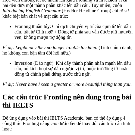
hai đều đưa một thành phần khác lên đầu câu. Tuy nhiên, cuốn
Introducing English Grammar
(Hodder Headline Group) chỉ rõ sự
khác biệt bản chất về mặt cấu trúc:
Fronting thuần túy: Chỉ dịch chuyển vị trí của cụm từ lên đầu
câu, trật tự Chủ ngữ + Động từ phía sau vẫn được giữ nguyên
vẹn, không mượn trợ động từ.
Ví dụ:
Legitimacy they no longer trouble to claim.
(Tính chính danh,
họ không còn bận tâm đòi hỏi nữa.)
Inversion (Đảo ngữ): Khi đẩy thành phần nhấn mạnh lên đầu
câu, nó kích hoạt sự đảo ngược vị trí, buộc trợ động từ hoặc
động từ chính phải đứng trước chủ ngữ.
Ví dụ:
Never have I seen a greater or more beautiful thing than you.
Các cấu trúc Fronting nên dùng trong bài
thi IELTS
Để ứng dụng vào bài thi IELTS Academic, bạn có thể áp dụng 4
công thức Fronting nâng cao dưới đây để thay đổi cấu trúc câu linh
hoạt: