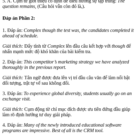
5. A. Cụm từ giới thiệu cố định để điều hướng sự tập trung:
The
question remains,
(Câu hỏi vẫn còn đó là,).
Đáp án Phần 2:
1. Đáp án:
Complex though the test was, the candidates completed it
ahead of schedule.
Giải thích:
Đẩy tính từ
Complex
lên đầu câu kết hợp với
though
để
nhấn mạnh mức độ khó khăn của bài kiểm tra.
2. Đáp án:
This competitor’s marketing strategy we have analyzed
thoroughly in the previous report.
Giải thích:
Tân ngữ được đưa lên vị trí đầu câu văn để làm nổi bật
đối tượng, trật tự vế sau không đổi.
3. Đáp án:
To experience global diversity, students usually go on an
exchange visit.
Giải thích:
Cụm động từ chỉ mục đích được ưu tiên đứng đầu giúp
làm rõ định hướng tư duy giải pháp.
4. Đáp án:
Many of the newly introduced educational software
programs are impressive. Best of all is the CRM tool.