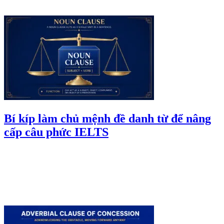
Bí kíp làm chủ mệnh đề danh từ để nâng
cấp câu phức IELTS