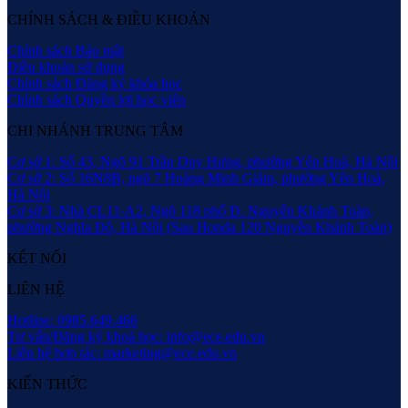
CHÍNH SÁCH & ĐIỀU KHOẢN
Chính sách Bảo mật
Điều khoản sử dụng
Chính sách Đăng ký khóa học
Chính sách Quyền lợi học viên
CHI NHÁNH TRUNG TÂM
Cơ sở 1: Số 43, Ngõ 91 Trần Duy Hưng, phường Yên Hoà, Hà Nội
Cơ sở 2: Số 16N8B, ngõ 7 Hoàng Minh Giám, phường Yên Hoà,
Hà Nội
Cơ sở 3: Nhà CL11-A2, Ngõ 118 phố Đ. Nguyễn Khánh Toàn,
phường Nghĩa Đô, Hà Nội (Sau Honda 120 Nguyễn Khánh Toàn)
KẾT NỐI
LIÊN HỆ
Hotline: 0985.649.466
Tư vấn/Đăng ký khoá học: info@ece.edu.vn
Liên hệ hợp tác: marketing@ece.edu.vn
KIẾN THỨC