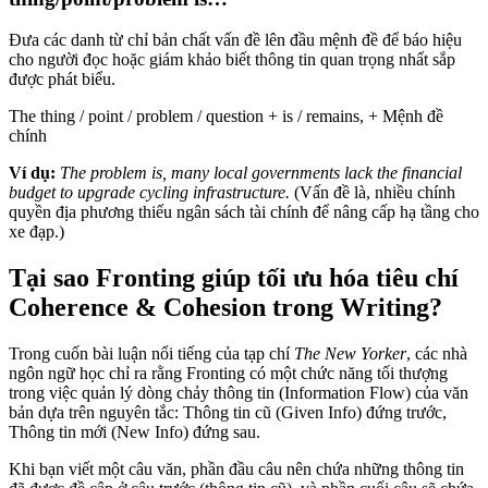
Đưa các danh từ chỉ bản chất vấn đề lên đầu mệnh đề để báo hiệu
cho người đọc hoặc giám khảo biết thông tin quan trọng nhất sắp
được phát biểu.
The thing / point / problem / question + is / remains, + Mệnh đề
chính
Ví dụ:
The problem is, many local governments lack the financial
budget to upgrade cycling infrastructure.
(Vấn đề là, nhiều chính
quyền địa phương thiếu ngân sách tài chính để nâng cấp hạ tầng cho
xe đạp.)
Tại sao Fronting giúp tối ưu hóa tiêu chí
Coherence & Cohesion trong Writing?
Trong cuốn bài luận nổi tiếng của tạp chí
The New Yorker
, các nhà
ngôn ngữ học chỉ ra rằng Fronting có một chức năng tối thượng
trong việc quản lý dòng chảy thông tin (Information Flow) của văn
bản dựa trên nguyên tắc: Thông tin cũ (Given Info) đứng trước,
Thông tin mới (New Info) đứng sau.
Khi bạn viết một câu văn, phần đầu câu nên chứa những thông tin