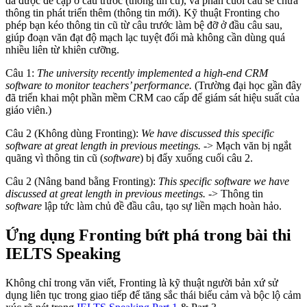
đã được đề cập ở câu trước (thông tin cũ), và phần cuối câu sẽ chứa
thông tin phát triển thêm (thông tin mới). Kỹ thuật Fronting cho
phép bạn kéo thông tin cũ từ câu trước làm bệ đỡ ở đầu câu sau,
giúp đoạn văn đạt độ mạch lạc tuyệt đối mà không cần dùng quá
nhiều liên từ khiên cưỡng.
Câu 1:
The university recently implemented a high-end CRM
software to monitor teachers’ performance.
(Trường đại học gần đây
đã triển khai một phần mềm CRM cao cấp để giám sát hiệu suất của
giáo viên.)
Câu 2 (Không dùng Fronting):
We have discussed this specific
software at great length in previous meetings.
-> Mạch văn bị ngắt
quãng vì thông tin cũ (
software
) bị đẩy xuống cuối câu 2.
Câu 2 (Nâng band bằng Fronting):
This specific software we have
discussed at great length in previous meetings.
-> Thông tin
software
lập tức làm chủ đề đầu câu, tạo sự liền mạch hoàn hảo.
Ứng dụng Fronting bứt phá trong bài thi
IELTS Speaking
Không chỉ trong văn viết, Fronting là kỹ thuật người bản xứ sử
dụng liên tục trong giao tiếp để tăng sắc thái biểu cảm và bộc lộ cảm