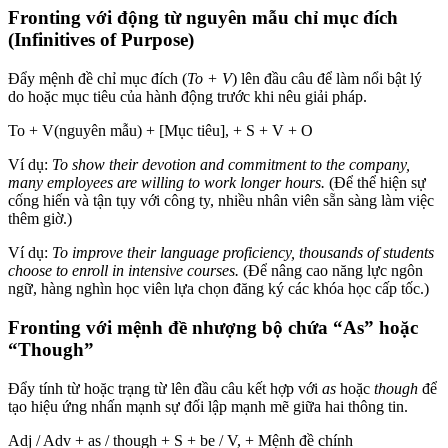
Fronting với động từ nguyên mẫu chỉ mục đích
(Infinitives of Purpose)
Đẩy mệnh đề chỉ mục đích (
To + V
) lên đầu câu để làm nổi bật lý
do hoặc mục tiêu của hành động trước khi nêu giải pháp.
To + V(nguyên mẫu) + [Mục tiêu], + S + V + O
Ví dụ:
To show their devotion and commitment to the company,
many employees are willing to work longer hours.
(Để thể hiện sự
cống hiến và tận tụy với công ty, nhiều nhân viên sẵn sàng làm việc
thêm giờ.)
Ví dụ:
To improve their language proficiency, thousands of students
choose to enroll in intensive courses.
(Để nâng cao năng lực ngôn
ngữ, hàng nghìn học viên lựa chọn đăng ký các khóa học cấp tốc.)
Fronting với mệnh đề nhượng bộ chứa “As” hoặc
“Though”
Đẩy tính từ hoặc trạng từ lên đầu câu kết hợp với
as
hoặc
though
để
tạo hiệu ứng nhấn mạnh sự đối lập mạnh mẽ giữa hai thông tin.
Adj / Adv + as / though + S + be / V, + Mệnh đề chính