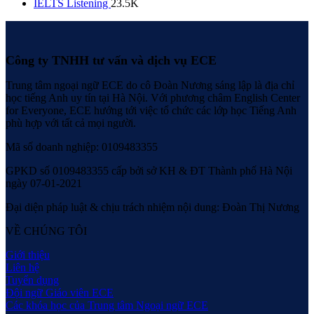
IELTS Listening
23.5K
Công ty TNHH tư vấn và dịch vụ ECE
Trung tâm ngoại ngữ ECE do cô Đoàn Nương sáng lập là địa chỉ
học tiếng Anh uy tín tại Hà Nội. Với phương châm English Center
for Everyone, ECE hướng tới việc tổ chức các lớp học Tiếng Anh
phù hợp với tất cả mọi người.
Mã số doanh nghiệp: 0109483355
GPKD số 0109483355 cấp bởi sở KH & ĐT Thành phố Hà Nội
ngày 07-01-2021
Đại diện pháp luật & chịu trách nhiệm nội dung: Đoàn Thị Nương
VỀ CHÚNG TÔI
Giới thiệu
Liên hệ
Tuyển dụng
Đội ngữ Giáo viên ECE
Các khóa học của Trung tâm Ngoại ngữ ECE