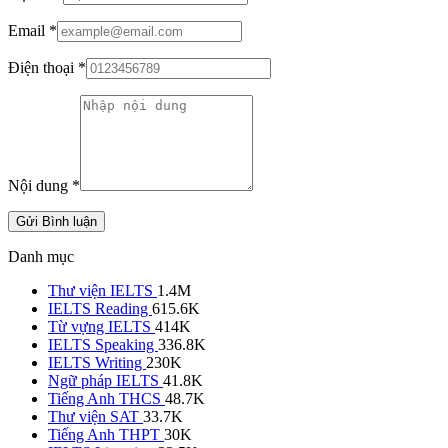
Email
*
Điện thoại
*
Nội dung
*
Gửi Bình luận
Danh mục
Thư viện IELTS
1.4M
IELTS Reading
615.6K
Từ vựng IELTS
414K
IELTS Speaking
336.8K
IELTS Writing
230K
Ngữ pháp IELTS
41.8K
Tiếng Anh THCS
48.7K
Thư viện SAT
33.7K
Tiếng Anh THPT
30K