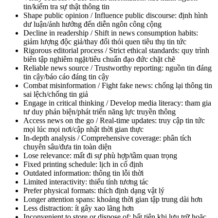
tin/kiểm tra sự thật thông tin
Shape public opinion / Influence public discourse
: định hình
dư luận/ảnh hưởng đến diễn ngôn công cộng
Decline in readership / Shift in news consumption habits
:
giảm lượng độc giả/thay đổi thói quen tiêu thụ tin tức
Rigorous editorial process / Strict ethical standards
: quy trình
biên tập nghiêm ngặt/tiêu chuẩn đạo đức chặt chẽ
Reliable news source / Trustworthy reporting
: nguồn tin đáng
tin cậy/báo cáo đáng tin cậy
Combat misinformation / Fight fake news
: chống lại thông tin
sai lệch/chống tin giả
Engage in critical thinking / Develop media literacy
: tham gia
tư duy phản biện/phát triển năng lực truyền thông
Access news on the go / Real-time updates
: truy cập tin tức
mọi lúc mọi nơi/cập nhật thời gian thực
In-depth analysis / Comprehensive coverage
: phân tích
chuyên sâu/đưa tin toàn diện
Lose relevance
: mất đi sự phù hợp/tầm quan trọng
Fixed printing schedule
: lịch in cố định
Outdated information
: thông tin lỗi thời
Limited interactivity
: thiếu tính tương tác
Prefer physical formats
: thích định dạng vật lý
Longer attention spans
: khoảng thời gian tập trung dài hơn
Less distraction
: ít gây xao lãng hơn
Inconvenient to store or dispose of
: bất tiện khi lưu trữ hoặc