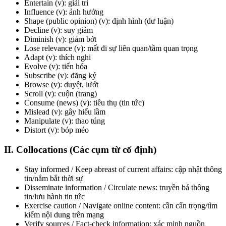
Entertain
(v): giải trí
Influence
(v): ảnh hưởng
Shape (public opinion)
(v): định hình (dư luận)
Decline
(v): suy giảm
Diminish
(v): giảm bớt
Lose relevance
(v): mất đi sự liên quan/tầm quan trọng
Adapt
(v): thích nghi
Evolve
(v): tiến hóa
Subscribe
(v): đăng ký
Browse
(v): duyệt, lướt
Scroll
(v): cuộn (trang)
Consume (news)
(v): tiêu thụ (tin tức)
Mislead
(v): gây hiểu lầm
Manipulate
(v): thao túng
Distort
(v): bóp méo
II. Collocations (Các cụm từ cố định)
Stay informed / Keep abreast of current affairs
: cập nhật thông
tin/nắm bắt thời sự
Disseminate information / Circulate news
: truyền bá thông
tin/lưu hành tin tức
Exercise caution / Navigate online content
: cần cẩn trọng/tìm
kiếm nội dung trên mạng
Verify sources / Fact-check information
: xác minh nguồn