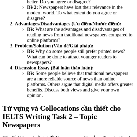
better. Do you agree or disagree?
Đề 2:
Newspapers have lost their relevance in the
modern world. To what extent do you agree or
disagree?
Advantages/Disadvantages (Ưu điểm/Nhược điểm):
Đề:
What are the advantages and disadvantages of
reading news from traditional newspapers compared to
online platforms?
Problem/Solution (Vấn đề/Giải pháp):
Đề:
Why do some people still prefer printed news?
What can be done to attract younger readers to
newspapers?
Discussion Essay (Bài luận thảo luận):
Đề:
Some people believe that traditional newspapers
are a more reliable source of news than online
platforms. Others argue that digital media offers greater
benefits. Discuss both views and give your own
opinion.
Từ vựng và Collocations cần thiết cho
IELTS Writing Task 2 – Topic
Newspapers