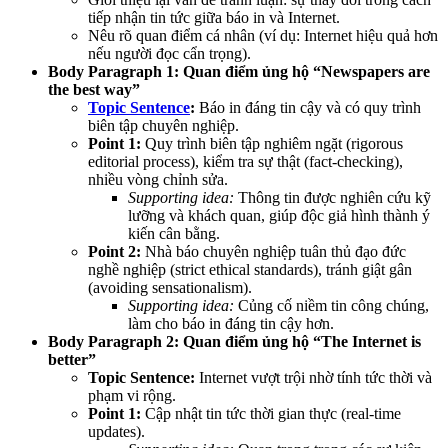
tiếp nhận tin tức giữa báo in và Internet.
Nêu rõ quan điểm cá nhân (ví dụ: Internet hiệu quả hơn
nếu người đọc cẩn trọng).
Body Paragraph 1: Quan điểm ủng hộ “Newspapers are
the best way”
Topic Sentence
:
Báo in đáng tin cậy và có quy trình
biên tập chuyên nghiệp.
Point 1:
Quy trình biên tập nghiêm ngặt (rigorous
editorial process), kiểm tra sự thật (fact-checking),
nhiều vòng chỉnh sửa.
Supporting idea:
Thông tin được nghiên cứu kỹ
lưỡng và khách quan, giúp độc giả hình thành ý
kiến cân bằng.
Point 2:
Nhà báo chuyên nghiệp tuân thủ đạo đức
nghề nghiệp (strict ethical standards), tránh giật gân
(avoiding sensationalism).
Supporting idea:
Củng cố niềm tin công chúng,
làm cho báo in đáng tin cậy hơn.
Body Paragraph 2: Quan điểm ủng hộ “The Internet is
better”
Topic Sentence:
Internet vượt trội nhờ tính tức thời và
phạm vi rộng.
Point 1:
Cập nhật tin tức thời gian thực (real-time
updates).