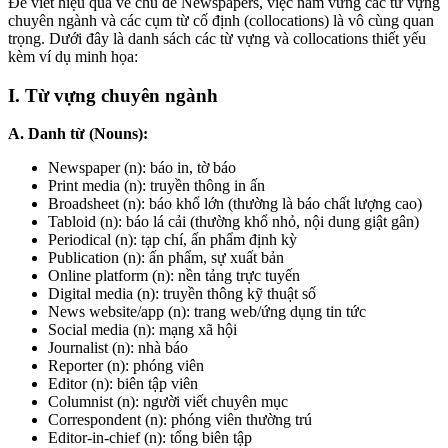
Để viết hiệu quả về chủ đề Newspapers, việc nắm vững các từ vựng
chuyên ngành và các cụm từ cố định (collocations) là vô cùng quan
trọng. Dưới đây là danh sách các từ vựng và collocations thiết yếu
kèm ví dụ minh họa:
I. Từ vựng chuyên ngành
A. Danh từ (Nouns):
Newspaper
(n): báo in, tờ báo
Print media
(n): truyền thông in ấn
Broadsheet
(n): báo khổ lớn (thường là báo chất lượng cao)
Tabloid
(n): báo lá cải (thường khổ nhỏ, nội dung giật gân)
Periodical
(n): tạp chí, ấn phẩm định kỳ
Publication
(n): ấn phẩm, sự xuất bản
Online platform
(n): nền tảng trực tuyến
Digital media
(n): truyền thông kỹ thuật số
News website/app
(n): trang web/ứng dụng tin tức
Social media
(n): mạng xã hội
Journalist
(n): nhà báo
Reporter
(n): phóng viên
Editor
(n): biên tập viên
Columnist
(n): người viết chuyên mục
Correspondent
(n): phóng viên thường trú
Editor-in-chief
(n): tổng biên tập