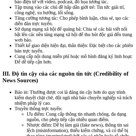
báo điện tử với video, podcast, đồ họa tương tác.
Tập trung vào các chủ đề hấp dẫn giới trẻ:
Tin tức giải trí,
công nghệ, xu hướng, lối sống.
Tăng cường tương tác:
Cho phép bình luận, chia sẻ, tạo các
diễn đàn trực tuyến.
Sử dụng mạng xã hội để quảng bá:
Chia sẻ các bài viết nổi
bật lên các nền tảng mạng xã hội để thu hút độc giả đến trang
web báo.
Thiết kế giao diện hiện đại, thân thiện:
Đặc biệt cho các phiên
bản trực tuyến.
Cung cấp nội dung miễn phí hoặc mô hình đăng ký linh hoạt:
Để dễ tiếp cận hơn.
III. Độ tin cậy của các nguồn tin tức (Credibility of
News Sources)
Báo in:
Thường được coi là đáng tin cậy hơn do quy trình
kiểm duyệt chặt chẽ, đội ngũ nhà báo chuyên nghiệp và trách
nhiệm pháp lý cao.
Truyền thông trực tuyến:
Ưu điểm:
Cung cấp thông tin nhanh chóng, đa dạng
nguồn, cho phép tiếp cận nhiều quan điểm.
Nhược điểm:
Dễ bị làm giả (fake news), thông tin sai
lệch (misinformation), thiếu kiểm chứng, và có thể bị
thao túng (manipulated) bởi các cá nhân hoặc tổ chức