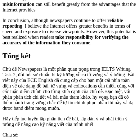
misinformation
can still benefit greatly from the advantages that the
Internet provides.
In conclusion, although newspapers continue to offer
reliable
reporting
, I believe the Internet offers greater benefits in terms of
speed and exposure to diverse viewpoints. However, this potential is
best realized when readers
take responsibility for verifying the
accuracy of the information they consume
.
Tổng kết
Chủ đề Newspapers là một phần quan trọng trong IELTS Writing
Task 2, đòi hỏi sự chuẩn bị kỹ lưỡng về cả từ vựng và ý tưởng. Bài
viết này của ECE English đã cung cấp cho bạn một cái nhìn toàn
diện về các dạng đề bài, từ vựng và collocations cần thiết, cùng với
các luận điểm chính cho từng khía cạnh của chủ đề. Đặc biệt, với
phần phân tích chi tiết và bài mẫu tham khảo, hy vọng bạn đã có
thêm hành trang vững chắc để tự tin chinh phục phần thi này và đạt
được band điểm mong muốn.
Hãy tiếp tục luyện tập phân tích đề bài, lập dàn ý và phát triển ý
tưởng để nâng cao kỹ năng viết của mình nhé!
Chia sẻ: