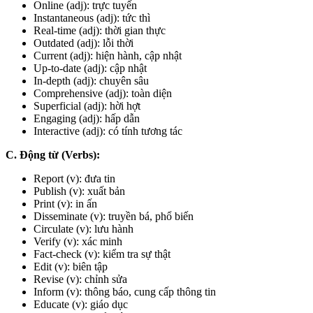
Online
(adj): trực tuyến
Instantaneous
(adj): tức thì
Real-time
(adj): thời gian thực
Outdated
(adj): lỗi thời
Current
(adj): hiện hành, cập nhật
Up-to-date
(adj): cập nhật
In-depth
(adj): chuyên sâu
Comprehensive
(adj): toàn diện
Superficial
(adj): hời hợt
Engaging
(adj): hấp dẫn
Interactive
(adj): có tính tương tác
C. Động từ (Verbs):
Report
(v): đưa tin
Publish
(v): xuất bản
Print
(v): in ấn
Disseminate
(v): truyền bá, phổ biến
Circulate
(v): lưu hành
Verify
(v): xác minh
Fact-check
(v): kiểm tra sự thật
Edit
(v): biên tập
Revise
(v): chỉnh sửa
Inform
(v): thông báo, cung cấp thông tin
Educate
(v): giáo dục