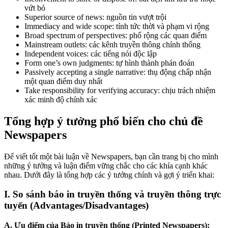
vứt bỏ
Superior source of news
: nguồn tin vượt trội
Immediacy and wide scope
: tính tức thời và phạm vi rộng
Broad spectrum of perspectives
: phổ rộng các quan điểm
Mainstream outlets
: các kênh truyền thông chính thống
Independent voices
: các tiếng nói độc lập
Form one’s own judgments
: tự hình thành phán đoán
Passively accepting a single narrative
: thụ động chấp nhận
một quan điểm duy nhất
Take responsibility for verifying accuracy
: chịu trách nhiệm
xác minh độ chính xác
Tổng hợp ý tưởng phổ biến cho chủ đề
Newspapers
Để viết tốt một bài luận về Newspapers, bạn cần trang bị cho mình
những ý tưởng và luận điểm vững chắc cho các khía cạnh khác
nhau. Dưới đây là tổng hợp các ý tưởng chính và gợi ý triển khai:
I. So sánh báo in truyền thống và truyền thông trực
tuyến (Advantages/Disadvantages)
A. Ưu điểm của Báo in truyền thống (Printed Newspapers):