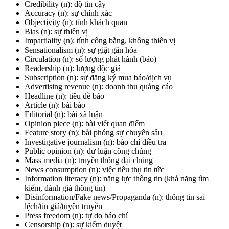
Credibility
(n): độ tin cậy
Accuracy
(n): sự chính xác
Objectivity
(n): tính khách quan
Bias
(n): sự thiên vị
Impartiality
(n): tính công bằng, không thiên vị
Sensationalism
(n): sự giật gân hóa
Circulation
(n): số lượng phát hành (báo)
Readership
(n): lượng độc giả
Subscription
(n): sự đăng ký mua báo/dịch vụ
Advertising revenue
(n): doanh thu quảng cáo
Headline
(n): tiêu đề báo
Article
(n): bài báo
Editorial
(n): bài xã luận
Opinion piece
(n): bài viết quan điểm
Feature story
(n): bài phóng sự chuyên sâu
Investigative journalism
(n): báo chí điều tra
Public opinion
(n): dư luận công chúng
Mass media
(n): truyền thông đại chúng
News consumption
(n): việc tiêu thụ tin tức
Information literacy
(n): năng lực thông tin (khả năng tìm
kiếm, đánh giá thông tin)
Disinformation/Fake news/Propaganda
(n): thông tin sai
lệch/tin giả/tuyên truyền
Press freedom
(n): tự do báo chí
Censorship
(n): sự kiểm duyệt