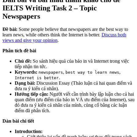
IELTS Writing Task 2 – Topic
Newspapers
Đề bài:
Some people believe that newspapers are the best way to
learn news, while others think the Internet is better.
Discuss both
views and give your opinion
.
Phân tích đề bài
Chủ đề:
So sánh hiệu quả của báo in và Internet trong việc
tiếp nhận tin tức.
Keywords:
,
,
newspapers
best way to learn news
.
Internet is better
Dạng bài:
Discussion Essay (Thảo luận cả hai quan điểm và
đưa ra ý kiến cá nhân).
Hướng tiếp cận:
Người viết cần trình bày lập luận cho cả hai
quan điểm (ưu điểm của báo in VÀ ưu điểm của Internet), sau
đó đưa ra ý kiến cá nhân của mình, củng cố bằng các luận
điểm đã phân tích.
Dàn bài chi tiết
Introduction:
Giới thiệu lại vấn đề tranh luận: sự thay đổi trong cách