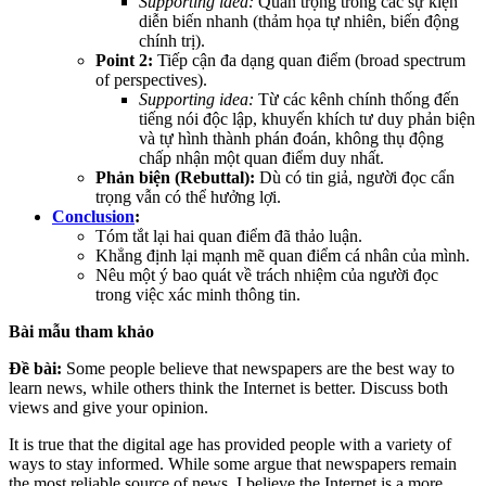
Supporting idea:
Quan trọng trong các sự kiện
diễn biến nhanh (thảm họa tự nhiên, biến động
chính trị).
Point 2:
Tiếp cận đa dạng quan điểm (broad spectrum
of perspectives).
Supporting idea:
Từ các kênh chính thống đến
tiếng nói độc lập, khuyến khích tư duy phản biện
và tự hình thành phán đoán, không thụ động
chấp nhận một quan điểm duy nhất.
Phản biện (Rebuttal):
Dù có tin giả, người đọc cẩn
trọng vẫn có thể hưởng lợi.
Conclusion
:
Tóm tắt lại hai quan điểm đã thảo luận.
Khẳng định lại mạnh mẽ quan điểm cá nhân của mình.
Nêu một ý bao quát về trách nhiệm của người đọc
trong việc xác minh thông tin.
Bài mẫu tham khảo
Đề bài:
Some people believe that newspapers are the best way to
learn news, while others think the Internet is better. Discuss both
views and give your opinion.
It is true that the digital age has provided people with a variety of
ways to stay informed. While some argue that newspapers remain
the most reliable source of news, I believe the Internet is a more