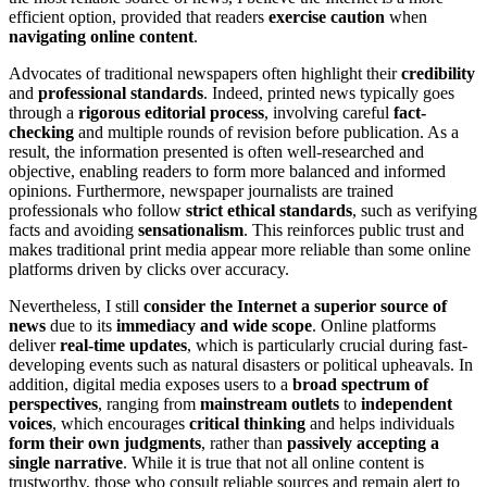
efficient option, provided that readers
exercise caution
when
navigating online content
.
Advocates of traditional newspapers often highlight their
credibility
and
professional standards
. Indeed, printed news typically goes
through a
rigorous editorial process
, involving careful
fact-
checking
and multiple rounds of revision before publication. As a
result, the information presented is often well-researched and
objective, enabling readers to form more balanced and informed
opinions. Furthermore, newspaper journalists are trained
professionals who follow
strict ethical standards
, such as verifying
facts and avoiding
sensationalism
. This reinforces public trust and
makes traditional print media appear more reliable than some online
platforms driven by clicks over accuracy.
Nevertheless, I still
consider the Internet a superior source of
news
due to its
immediacy and wide scope
. Online platforms
deliver
real-time updates
, which is particularly crucial during fast-
developing events such as natural disasters or political upheavals. In
addition, digital media exposes users to a
broad spectrum of
perspectives
, ranging from
mainstream outlets
to
independent
voices
, which encourages
critical thinking
and helps individuals
form their own judgments
, rather than
passively accepting a
single narrative
. While it is true that not all online content is
trustworthy, those who consult reliable sources and remain alert to