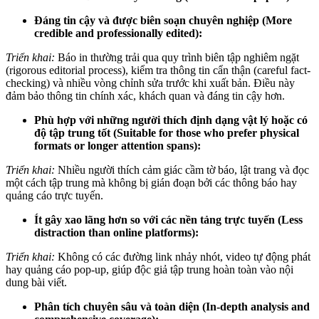
Đáng tin cậy và được biên soạn chuyên nghiệp (More
credible and professionally edited):
Triển khai:
Báo in thường trải qua quy trình biên tập nghiêm ngặt
(rigorous editorial process), kiểm tra thông tin cẩn thận (careful fact-
checking) và nhiều vòng chỉnh sửa trước khi xuất bản. Điều này
đảm bảo thông tin chính xác, khách quan và đáng tin cậy hơn.
Phù hợp với những người thích định dạng vật lý hoặc có
độ tập trung tốt (Suitable for those who prefer physical
formats or longer attention spans):
Triển khai:
Nhiều người thích cảm giác cầm tờ báo, lật trang và đọc
một cách tập trung mà không bị gián đoạn bởi các thông báo hay
quảng cáo trực tuyến.
Ít gây xao lãng hơn so với các nền tảng trực tuyến (Less
distraction than online platforms):
Triển khai:
Không có các đường link nhảy nhót, video tự động phát
hay quảng cáo pop-up, giúp độc giả tập trung hoàn toàn vào nội
dung bài viết.
Phân tích chuyên sâu và toàn diện (In-depth analysis and