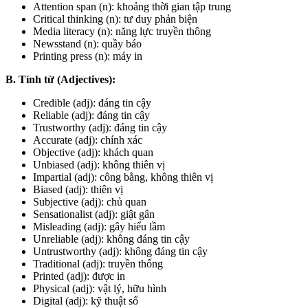
Attention span
(n): khoảng thời gian tập trung
Critical thinking
(n): tư duy phản biện
Media literacy
(n): năng lực truyền thông
Newsstand
(n): quầy báo
Printing press
(n): máy in
B. Tính từ (Adjectives):
Credible
(adj): đáng tin cậy
Reliable
(adj): đáng tin cậy
Trustworthy
(adj): đáng tin cậy
Accurate
(adj): chính xác
Objective
(adj): khách quan
Unbiased
(adj): không thiên vị
Impartial
(adj): công bằng, không thiên vị
Biased
(adj): thiên vị
Subjective
(adj): chủ quan
Sensationalist
(adj): giật gân
Misleading
(adj): gây hiểu lầm
Unreliable
(adj): không đáng tin cậy
Untrustworthy
(adj): không đáng tin cậy
Traditional
(adj): truyền thống
Printed
(adj): được in
Physical
(adj): vật lý, hữu hình
Digital
(adj): kỹ thuật số