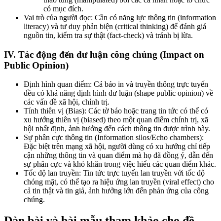
có mục đích.
Vai trò của người đọc:
Cần có năng lực thông tin (information
literacy) và tư duy phản biện (critical thinking) để đánh giá
nguồn tin, kiểm tra sự thật (fact-check) và tránh bị lừa.
IV. Tác động đến dư luận công chúng (Impact on
Public Opinion)
Định hình quan điểm:
Cả báo in và truyền thông trực tuyến
đều có khả năng định hình dư luận (shape public opinion) về
các vấn đề xã hội, chính trị.
Tính thiên vị (Bias):
Các tờ báo hoặc trang tin tức có thể có
xu hướng thiên vị (biased) theo một quan điểm chính trị, xã
hội nhất định, ảnh hưởng đến cách thông tin được trình bày.
Sự phân cực thông tin (Information silos/Echo chambers):
Đặc biệt trên mạng xã hội, người dùng có xu hướng chỉ tiếp
cận những thông tin và quan điểm mà họ đã đồng ý, dẫn đến
sự phân cực và khó khăn trong việc hiểu các quan điểm khác.
Tốc độ lan truyền:
Tin tức trực tuyến lan truyền với tốc độ
chóng mặt, có thể tạo ra hiệu ứng lan truyền (viral effect) cho
cả tin thật và tin giả, ảnh hưởng lớn đến phản ứng của công
chúng.
Dàn bài và bài mẫu tham khảo cho đề