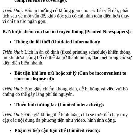
comprehensive coverage):
Triển khai:
Báo in thường có không gian cho các bài viết dài, phân
tích sâu về một vấn đề, giúp độc giả có cái nhìn toàn diện hơn thay
vì chỉ tin tức ngắn gọn.
B. Nhược điểm của báo in truyền thống (Printed Newspapers):
Thông tin lỗi thời (Outdated information):
Triển khai:
Lịch in ấn cố định (fixed printing schedule) khiến thông
tin khi được công bố có thể đã trở thành tin cũ, đặc biệt trong các sự
kiện diễn biến nhanh.
Bất tiện khi lưu trữ hoặc xử lý (Can be inconvenient to
store or dispose of):
Triển khai:
Báo giấy chiếm không gian, dễ bị hỏng và việc vứt bỏ
chúng có thể gây lãng phí tài nguyên.
Thiếu tính tương tác (Limited interactivity):
Triển khai:
Độc giả không thể bình luận, chia sẻ trực tiếp hay truy
cập các nội dung đa phương tiện như video, hình ảnh động.
Phạm vi tiếp cận hạn chế (Limited reach):