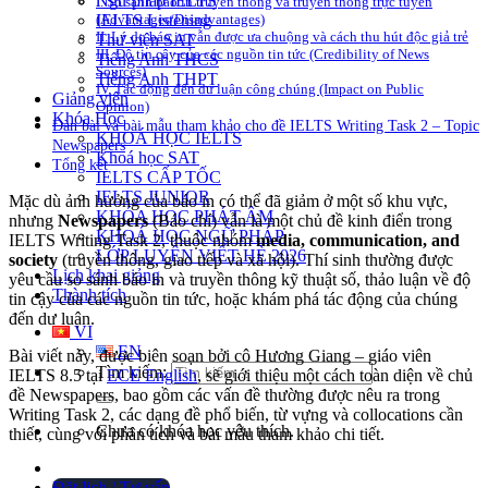
Ngữ pháp IELTS
I. So sánh báo in truyền thống và truyền thông trực tuyến
IELTS Listening
(Advantages/Disadvantages)
II. Lý do báo in vẫn được ưa chuộng và cách thu hút độc giả trẻ
Thư viện SAT
III. Độ tin cậy của các nguồn tin tức (Credibility of News
Tiếng Anh THCS
Sources)
Tiếng Anh THPT
IV. Tác động đến dư luận công chúng (Impact on Public
Giảng viên
Opinion)
Khóa Học
Dàn bài và bài mẫu tham khảo cho đề IELTS Writing Task 2 – Topic
KHOÁ HỌC IELTS
Newspapers
Khoá học SAT
Tổng kết
IELTS CẤP TỐC
IELTS JUNIOR
Mặc dù ảnh hưởng của báo in có thể đã giảm ở một số khu vực,
KHÓA HỌC PHÁT ÂM
nhưng
Newspapers
(Báo chí) vẫn là một chủ đề kinh điển trong
KHOÁ HỌC NGỮ PHÁP
IELTS Writing Task 2, thuộc nhóm
media, communication, and
LỚP LUYỆN VIẾT HÈ 2026
society
(truyền thông, giao tiếp và xã hội). Thí sinh thường được
Lịch khai giảng
yêu cầu so sánh báo in và truyền thông kỹ thuật số, thảo luận về độ
Thành tích
tin cậy của các nguồn tin tức, hoặc khám phá tác động của chúng
đến dư luận.
VI
EN
Bài viết này, được biên soạn bởi cô Hương Giang – giáo viên
Tìm kiếm:
IELTS 8.5 tại
ECE English
, sẽ giới thiệu một cách toàn diện về chủ
đề Newspapers, bao gồm các vấn đề thường được nêu ra trong
Writing Task 2, các dạng đề phổ biến, từ vựng và collocations cần
Chưa có khóa học yêu thích.
thiết, cùng với phân tích và bài mẫu tham khảo chi tiết.
Đặt lịch / Tư vấn