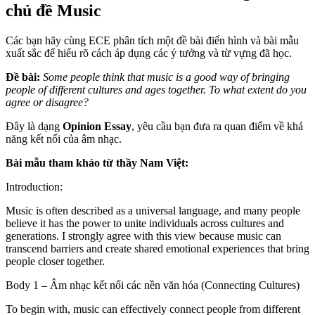
chủ đề Music
Các bạn hãy cùng ECE phân tích một đề bài điển hình và bài mẫu
xuất sắc để hiểu rõ cách áp dụng các ý tưởng và từ vựng đã học.
Đề bài:
Some people think that music is a good way of bringing
people of different cultures and ages together. To what extent do you
agree or disagree?
Đây là dạng
Opinion Essay
, yêu cầu bạn đưa ra quan điểm về khả
năng kết nối của âm nhạc.
Bài mẫu tham khảo từ thầy Nam Việt:
Introduction:
Music is often described as a universal language, and many people
believe it has the power to unite individuals across cultures and
generations. I strongly agree with this view because music can
transcend barriers and create shared emotional experiences that bring
people closer together.
Body 1 – Âm nhạc kết nối các nền văn hóa (Connecting Cultures)
To begin with, music can effectively connect people from different