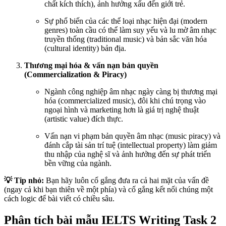
chất kích thích), ảnh hưởng xấu đến giới trẻ.
Sự phổ biến của các thể loại nhạc hiện đại (modern
genres) toàn cầu có thể làm suy yếu và lu mờ âm nhạc
truyền thống (traditional music) và bản sắc văn hóa
(cultural identity) bản địa.
Thương mại hóa & vấn nạn bản quyền
(Commercialization & Piracy)
Ngành công nghiệp âm nhạc ngày càng bị thương mại
hóa (commercialized music), đôi khi chú trọng vào
ngoại hình và marketing hơn là giá trị nghệ thuật
(artistic value) đích thực.
Vấn nạn vi phạm bản quyền âm nhạc (music piracy) và
đánh cắp tài sản trí tuệ (intellectual property) làm giảm
thu nhập của nghệ sĩ và ảnh hưởng đến sự phát triển
bền vững của ngành.
💡 Tip nhỏ:
Bạn hãy luôn cố gắng đưa ra cả hai mặt của vấn đề
(ngay cả khi bạn thiên về một phía) và cố gắng kết nối chúng một
cách logic để bài viết có chiều sâu.
Phân tích bài mẫu IELTS Writing Task 2