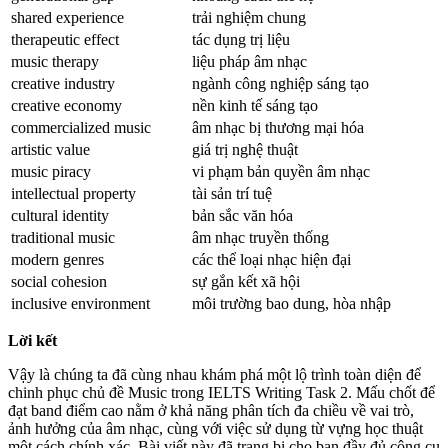
shared experience
trải nghiệm chung
therapeutic effect
tác dụng trị liệu
music therapy
liệu pháp âm nhạc
creative industry
ngành công nghiệp sáng tạo
creative economy
nền kinh tế sáng tạo
commercialized music
âm nhạc bị thương mại hóa
artistic value
giá trị nghệ thuật
music piracy
vi phạm bản quyền âm nhạc
intellectual property
tài sản trí tuệ
cultural identity
bản sắc văn hóa
traditional music
âm nhạc truyền thống
modern genres
các thể loại nhạc hiện đại
social cohesion
sự gắn kết xã hội
inclusive environment
môi trường bao dung, hòa nhập
Lời kết
Vậy là chúng ta đã cùng nhau khám phá một lộ trình toàn diện để
chinh phục chủ đề Music trong IELTS Writing Task 2. Mấu chốt để
đạt band điểm cao nằm ở khả năng phân tích đa chiều về vai trò,
ảnh hưởng của âm nhạc, cùng với việc sử dụng từ vựng học thuật
một cách chính xác. Bài viết này đã trang bị cho bạn đầy đủ công cụ