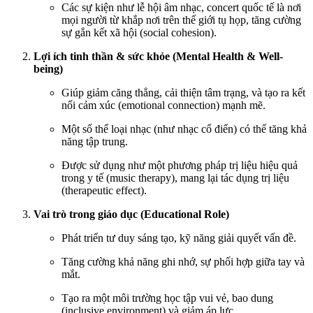
Các sự kiện như lễ hội âm nhạc, concert quốc tế là nơi
mọi người từ khắp nơi trên thế giới tụ họp, tăng cường
sự gắn kết xã hội (social cohesion).
Lợi ích tinh thần & sức khỏe (Mental Health & Well-
being)
Giúp giảm căng thẳng, cải thiện tâm trạng, và tạo ra kết
nối cảm xúc (emotional connection) mạnh mẽ.
Một số thể loại nhạc (như nhạc cổ điển) có thể tăng khả
năng tập trung.
Được sử dụng như một phương pháp trị liệu hiệu quả
trong y tế (music therapy), mang lại tác dụng trị liệu
(therapeutic effect).
Vai trò trong giáo dục (Educational Role)
Phát triển tư duy sáng tạo, kỹ năng giải quyết vấn đề.
Tăng cường khả năng ghi nhớ, sự phối hợp giữa tay và
mắt.
Tạo ra một môi trường học tập vui vẻ, bao dung
(inclusive environment) và giảm áp lực.