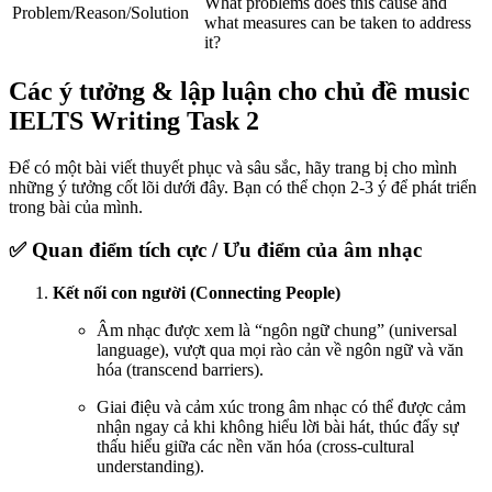
What problems does this cause and
Problem/Reason/Solution
what measures can be taken to address
it?
Các ý tưởng & lập luận cho chủ đề music
IELTS Writing Task 2
Để có một bài viết thuyết phục và sâu sắc, hãy trang bị cho mình
những ý tưởng cốt lõi dưới đây. Bạn có thể chọn 2-3 ý để phát triển
trong bài của mình.
✅ Quan điểm tích cực / Ưu điểm của âm nhạc
Kết nối con người (Connecting People)
Âm nhạc được xem là “ngôn ngữ chung” (universal
language), vượt qua mọi rào cản về ngôn ngữ và văn
hóa (transcend barriers).
Giai điệu và cảm xúc trong âm nhạc có thể được cảm
nhận ngay cả khi không hiểu lời bài hát, thúc đẩy sự
thấu hiểu giữa các nền văn hóa (cross-cultural
understanding).