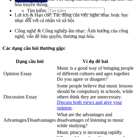
hóa truyền thống.
Tìm kiếm:
Lợi ích & Hạn chế: Tác động của việc nghe nhạc hoặc học
nhạc đối với cá nhân và xã hội.
Công nghệ & Công nghiệp âm nhạc: Ảnh hưởng của công
nghệ, vấn đề bản quyền, thương mại hóa.
Các dạng câu hỏi thường gặp:
Dạng câu hỏi
Ví dụ đề bài
Music is a good way of bringing people
Opinion Essay
of different cultures and ages together.
Do you agree or disagree?
Some people believe that music lessons
should be compulsory in schools, while
Discussion Essay
others think they are unnecessary.
Discuss both views and give your
opinion
.
What are the advantages and
Advantages/Disadvantages
disadvantages of listening to music
while studying?
Music piracy is increasing rapidly.