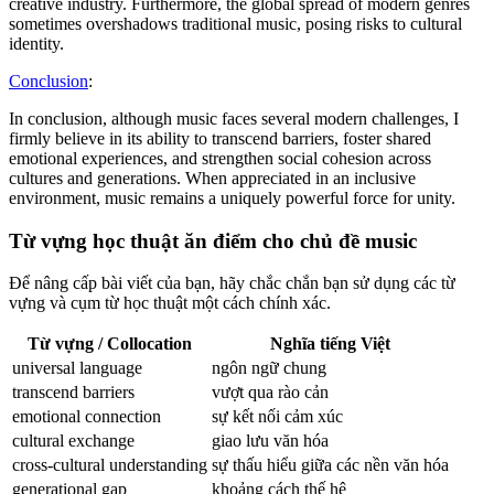
creative industry. Furthermore, the global spread of modern genres
sometimes overshadows traditional music, posing risks to cultural
identity.
Conclusion
:
In conclusion, although music faces several modern challenges, I
firmly believe in its ability to transcend barriers, foster shared
emotional experiences, and strengthen social cohesion across
cultures and generations. When appreciated in an inclusive
environment, music remains a uniquely powerful force for unity.
Từ vựng học thuật ăn điểm cho chủ đề music
Để nâng cấp bài viết của bạn, hãy chắc chắn bạn sử dụng các từ
vựng và cụm từ học thuật một cách chính xác.
Từ vựng / Collocation
Nghĩa tiếng Việt
universal language
ngôn ngữ chung
transcend barriers
vượt qua rào cản
emotional connection
sự kết nối cảm xúc
cultural exchange
giao lưu văn hóa
cross-cultural understanding
sự thấu hiểu giữa các nền văn hóa
generational gap
khoảng cách thế hệ