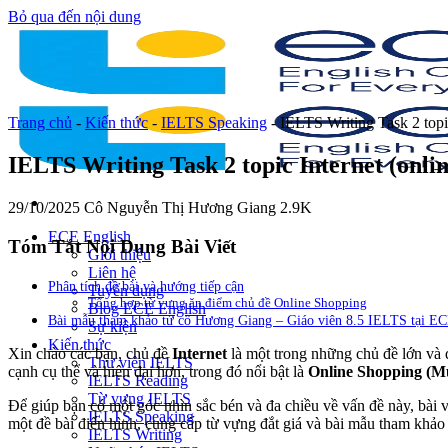
Bỏ qua đến nội dung
Trang chủ
-
Kiến thức
-
IELTS Speaking
-
IELTS Writing Task 2 topic
IELTS Writing Task 2 topic Internet (onlin
29/10/2025
Cô Nguyễn Thị Hương Giang
2.9K
ECE English
Tóm Tắt Nội Dung Bài Viết
Giới thiệu
Liên hệ
Phân tích đề bài và hướng tiếp cận
Tuyển dụng
Tổng hợp từ vựng ăn điểm chủ đề Online Shopping
Blog ECE English
Bài mẫu tham khảo từ cô Hương Giang – Giáo viên 8.5 IELTS tại E
Sự kiện
Kiến thức
Xin chào các bạn, chủ đề
Internet
là một trong những chủ đề lớn và 
Thư viện IELTS
cạnh cụ thể và hiện đại hơn, trong đó nổi bật là
Online Shopping (M
IELTS Reading
Từ vựng IELTS
Để giúp bạn có một góc nhìn sắc bén và đa chiều về vấn đề này, bài 
IELTS Speaking
một đề bài điển hình, cung cấp từ vựng đắt giá và bài mẫu tham khảo 
IELTS Writing