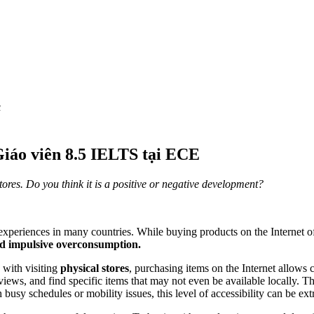
c
iáo viên 8.5 IELTS tại ECE
tores. Do you think it is a positive or negative development?
l experiences in many countries.
While buying products on the Internet o
and impulsive overconsumption.
with visiting
physical stores
, purchasing items on the Internet allows
ews, and find specific items that may not even be available locally. This
 busy schedules or mobility issues, this level of accessibility can be ext