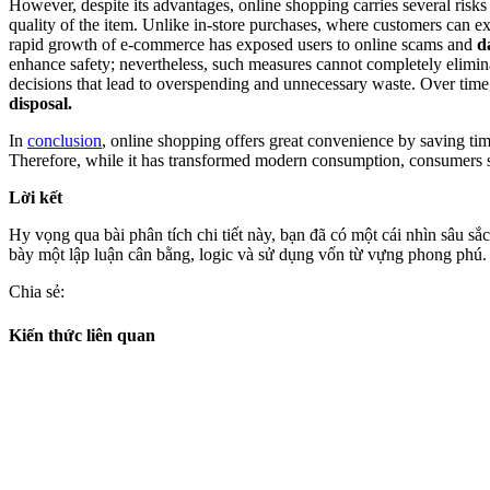
However, despite its advantages, online shopping carries several risks
quality of the item. Unlike in-store purchases, where customers can ex
rapid growth of e-commerce has exposed users to online scams and
d
enhance safety; nevertheless, such measures cannot completely elimin
decisions that lead to overspending and unnecessary waste.
Over time,
disposal.
In
conclusion
, online shopping offers great convenience by saving tim
Therefore, while it has transformed modern consumption, consumers
Lời kết
Hy vọng qua bài phân tích chi tiết này, bạn đã có một cái nhìn sâu 
bày một lập luận cân bằng, logic và sử dụng vốn từ vựng phong phú.
Chia sẻ:
Kiến thức liên quan