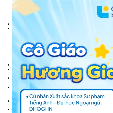
Ngữ pháp IELTS
IELTS Listening
Thư viện SAT
Tiếng Anh THCS
Tiếng Anh THPT
Giảng viên
Khóa Học
KHOÁ HỌC IELTS
Khoá học SAT
IELTS CẤP TỐC
IELTS JUNIOR
KHÓA HỌC PHÁT ÂM
KHOÁ HỌC NGỮ PHÁP
LỚP LUYỆN VIẾT HÈ 2026
Lịch khai giảng
Thành tích
VI
EN
Tìm kiếm:
Chưa có khóa học yêu thích.