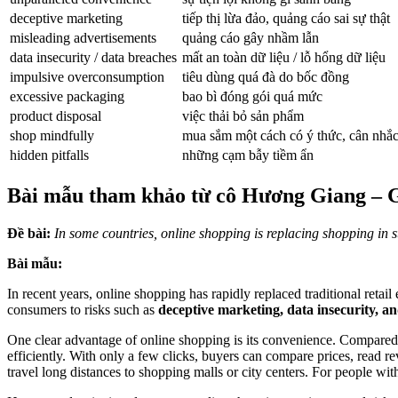
deceptive marketing
tiếp thị lừa đảo, quảng cáo sai sự thật
misleading advertisements
quảng cáo gây nhầm lẫn
data insecurity / data breaches
mất an toàn dữ liệu / lỗ hổng dữ liệu
impulsive overconsumption
tiêu dùng quá đà do bốc đồng
excessive packaging
bao bì đóng gói quá mức
product disposal
việc thải bỏ sản phẩm
shop mindfully
mua sắm một cách có ý thức, cân nhắ
hidden pitfalls
những cạm bẫy tiềm ẩn
Bài mẫu tham khảo từ cô Hương Giang – G
Đề bài:
In some countries, online shopping is replacing shopping in s
Bài mẫu:
In recent years, online shopping has rapidly replaced traditional retai
consumers to risks such as
deceptive marketing, data insecurity, 
One clear advantage of online shopping is its convenience.
Compared 
efficiently.
With only a few clicks, buyers can compare prices, read revi
travel long distances to shopping malls or city centers. For people with