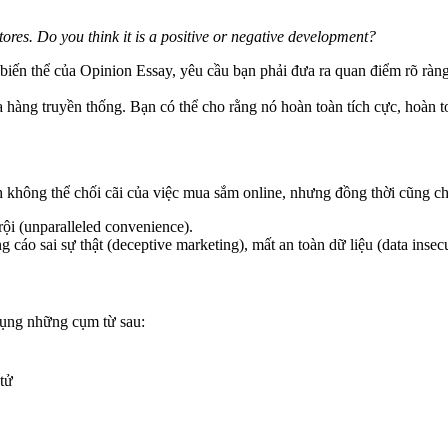
tores. Do you think it is a positive or negative development?
iến thể của Opinion Essay, yêu cầu bạn phải đưa ra quan điểm rõ ràng 
àng truyền thống. Bạn có thể cho rằng nó hoàn toàn tích cực, hoàn toà
 không thể chối cãi của việc mua sắm online, nhưng đồng thời cũng chỉ 
rội (unparalleled convenience).
ng cáo sai sự thật (deceptive marketing), mất an toàn dữ liệu (data ins
 dụng những cụm từ sau:
tử