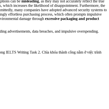
riptions can be
misleading
, as they may not accurately reflect the true
ls, which increases the likelihood of disappointment.
Furthermore, the
ittedly, many companies have adopted advanced security systems to
ingly effortless purchasing process, which often prompts impulsive
 environmental damage through
excessive packaging and product
eading advertisements, data breaches, and impulsive overspending.
trong IELTS Writing Task 2. Chìa khóa thành công nằm ở việc trình