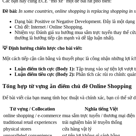
Các bạn hãy cùng ECE “mổ xẻ” một đề bài rất phổ biến:
Đề bài:
In some countries, online shopping is replacing shopping in s
Dạng bài: Positive or Negative Development. Đây là một dạng b
Chủ đề: Internet / Online Shopping.
Nhiệm vụ: Đánh giá xu hướng mua sắm trực tuyến thay thế cửa h
thường là hướng tiếp cận mạnh và dễ lập luận nhất).
💡 Định hướng chiến lược cho bài viết:
Một cách tiếp cận cân bằng và thuyết phục là công nhận những lợi ích
Luận điểm tích cực (Body 1):
Tập trung vào sự tiện lợi vượt t
Luận điểm tiêu cực (Body 2):
Phân tích các rủi ro chính: quả
Tổng hợp từ vựng ăn điểm chủ đề Online Shopping
Để bài viết của bạn mang tính học thuật và chính xác, bạn có thể sử
Từ vựng / Collocation
Nghĩa tiếng Việt
online shopping / e-commerce
mua sắm trực tuyến / thương mại điện 
traditional retail experiences
trải nghiệm bán lẻ truyền thống
physical stores
cửa hàng vật lý
unparalleled convenience
sự tiện lợi không gì sánh bằng