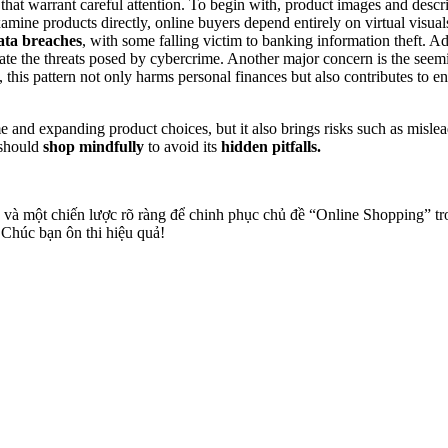
 that warrant careful attention. To begin with, product images and desc
amine products directly, online buyers depend entirely on virtual visua
ata breaches
, with some falling victim to banking information theft.
Adm
ate the threats posed by cybercrime. Another major concern is the seem
 this pattern not only harms personal finances but also contributes to
e and expanding product choices, but it also brings risks such as misl
 should
shop mindfully
to avoid its
hidden pitfalls.
sắc và một chiến lược rõ ràng để chinh phục chủ đề “Online Shopping” 
 Chúc bạn ôn thi hiệu quả!