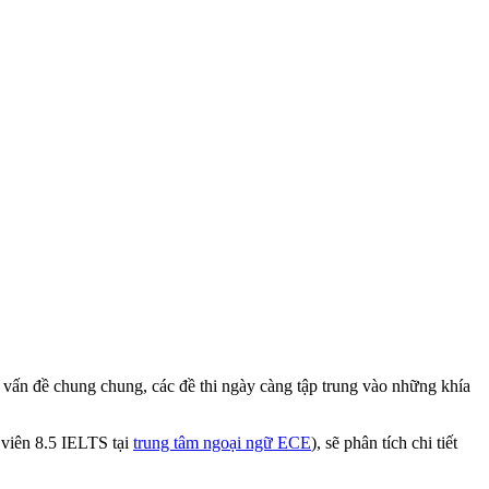
 vấn đề chung chung, các đề thi ngày càng tập trung vào những khía
 viên 8.5 IELTS tại
trung tâm ngoại ngữ ECE
), sẽ phân tích chi tiết