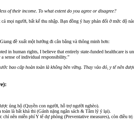
less of their income. To what extent do you agree or disagree?
 cả mọi người, bất kể thu nhập. Bạn đồng ý hay phản đối ở mức độ nà
 Giang đề xuất một hướng đi cân bằng và thông minh hơn:
ed in human rights, I believe that entirely state-funded healthcare is un
 a sense of individual responsibility.”
 nước bao cấp hoàn toàn là không bền vững. Thay vào đó, y tế nên đượ
e):
 được ủng hộ (Quyền con người, hỗ trợ người nghèo).
toàn là bất khả thi (Gánh nặng ngân sách & Tâm lý ỷ lại).
chỉ nên miễn phí Y tế dự phòng (Preventative measures), còn điều trị c