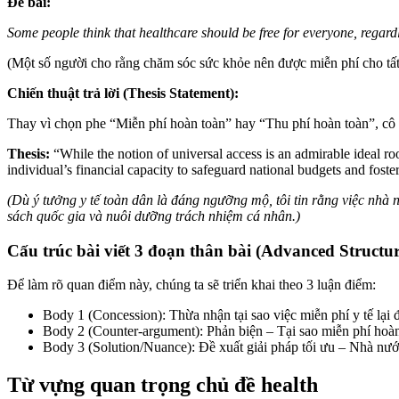
Đề bài:
Some people think that healthcare should be free for everyone, regard
(Một số người cho rằng chăm sóc sức khỏe nên được miễn phí cho tất
Chiến thuật trả lời (Thesis Statement):
Thay vì chọn phe “Miễn phí hoàn toàn” hay “Thu phí hoàn toàn”, cô
Thesis:
“While the notion of universal access is an admirable ideal root
individual’s financial capacity to safeguard national budgets and foster
(Dù ý tưởng y tế toàn dân là đáng ngưỡng mộ, tôi tin rằng việc nhà
sách quốc gia và nuôi dưỡng trách nhiệm cá nhân.)
Cấu trúc bài viết 3 đoạn thân bài (Advanced Structur
Để làm rõ quan điểm này, chúng ta sẽ triển khai theo 3 luận điểm:
Body 1 (Concession): Thừa nhận tại sao việc miễn phí y tế lại
Body 2 (Counter-argument): Phản biện – Tại sao miễn phí hoàn 
Body 3 (Solution/Nuance): Đề xuất giải pháp tối ưu – Nhà nước 
Từ vựng quan trọng chủ đề health