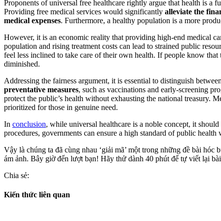
Proponents of universal free healthcare rightly argue that health is a
Providing free medical services would significantly
alleviate the fina
medical expenses
. Furthermore, a healthy population is a more produ
However, it is an economic reality that providing high-end medical ca
population and rising treatment costs can lead to strained public reso
feel less inclined to take care of their own health. If people know that 
diminished.
Addressing the fairness argument, it is essential to distinguish betwe
preventative measures
, such as vaccinations and early-screening pro
protect the public’s health without exhausting the national treasury. M
prioritized for those in genuine need.
In
conclusion
, while universal healthcare is a noble concept, it shou
procedures, governments can ensure a high standard of public health wi
Vậy là chúng ta đã cùng nhau ‘giải mã’ một trong những đề bài hóc bú
ám ảnh. Bây giờ đến lượt bạn! Hãy thử dành 40 phút để tự viết lại b
Chia sẻ:
Kiến thức liên quan