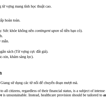
g từ vựng mang tính học thuật cao.
ấp hoàn toàn.
dụ: Sức khỏe không nên
contingent upon
số tiền bạn có).
h.
y mắn.
gân sách (Từ vựng cực đắt giá).
c-xin, khám sàng lọc).
h
cô Giang sử dụng các từ nối để chuyển đoạn mượt mà.
all citizens, regardless of their financial status, is a subject of intens
re
is unsustainable. Instead, healthcare provision should be tailored to
a