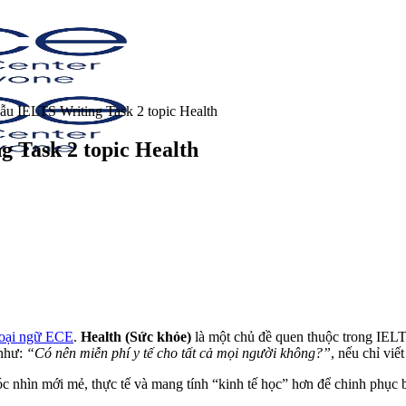
ẫu IELTS Writing Task 2 topic Health
 Task 2 topic Health
goại ngữ ECE
.
Health (Sức khỏe)
là một chủ đề quen thuộc trong IELTS
 như:
“Có nên miễn phí y tế cho tất cả mọi người không?”
, nếu chỉ viế
góc nhìn mới mẻ, thực tế và mang tính “kinh tế học” hơn để chinh phục