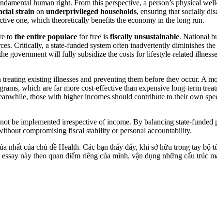
 fundamental human right. From this perspective, a person’s physical we
ncial strain
on
underprivileged households
, ensuring that socially d
ctive one, which theoretically benefits the economy in the long run.
re to
the entire populace
for free is
fiscally unsustainable
. National b
urces. Critically, a state-funded system often inadvertently diminishes
the government will fully subsidize the costs for lifestyle-related illnesse
en treating existing illnesses and preventing them before they occur. A
grams, which are far more cost-effective than expensive long-term treat
eanwhile, those with higher incomes should contribute to their own speci
ld not be implemented irrespective of income. By balancing state-funded 
thout compromising fiscal stability or personal accountability.
a nhất của chủ đề Health. Các bạn thấy đấy, khi sở hữu trong tay bộ từ
ài essay này theo quan điểm riêng của mình, vận dụng những cấu trúc 