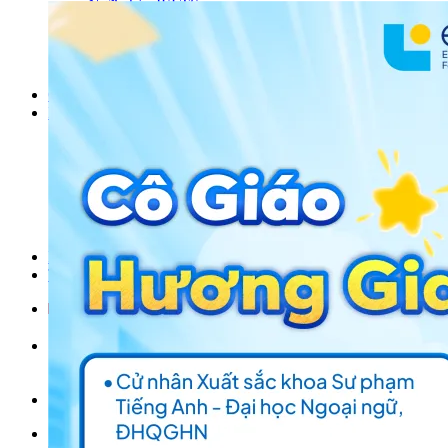
Ngữ pháp IELTS
IELTS Listening
Thư viện SAT
Tiếng Anh THCS
Tiếng Anh THPT
Giảng viên
Khóa Học
KHOÁ HỌC IELTS
Khoá học SAT
IELTS CẤP TỐC
IELTS JUNIOR
KHÓA HỌC PHÁT ÂM
KHOÁ HỌC NGỮ PHÁP
LỚP LUYỆN VIẾT HÈ 2026
Lịch khai giảng
Thành tích
VI
EN
Tìm kiếm:
Chưa có khóa học yêu thích.