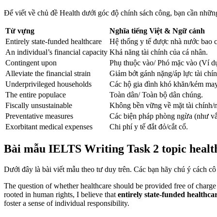
Để viết về chủ đề Health dưới góc độ chính sách công, bạn cần nhữn
Từ vựng
Nghĩa tiếng Việt & Ngữ cảnh
Entirely state-funded healthcare
Hệ thống y tế được nhà nước bao c
An individual’s financial capacity
Khả năng tài chính của cá nhân.
Contingent upon
Phụ thuộc vào/ Phó mặc vào (Ví 
Alleviate the financial strain
Giảm bớt gánh nặng/áp lực tài chín
Underprivileged households
Các hộ gia đình khó khăn/kém ma
The entire populace
Toàn dân/ Toàn bộ dân chúng.
Fiscally unsustainable
Không bền vững về mặt tài chính/n
Preventative measures
Các biện pháp phòng ngừa (như vắ
Exorbitant medical expenses
Chi phí y tế đắt đỏ/cắt cổ.
Bài mẫu IELTS Writing Task 2 topic healt
Dưới đây là bài viết mẫu theo tư duy trên. Các bạn hãy chú ý cách 
The question of whether healthcare should be provided free of charge to 
rooted in human rights, I believe that
entirely state-funded healthca
foster a sense of individual responsibility.