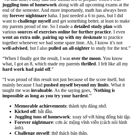
juggling tons of homework
along with all upcoming exams at the
end of the semester. And more importantly, math has always been
my
forever nightmare
haha. I just needed a 6 to pass, but I did
want to
challenge myself
and get something better, at least to make
my parents proud of me. So I made a
detailed study plan
with
various
sources of exercises online for further practice
. I even
went an extra mile
,
pairing up with my deskmate
to practice
together whenever we had some spare time. Ah, I know it’s not
well-advised
, but I also
pulled an all-nighter
to study for the test.”
“When I finally got the result, I was
over the moon
. You know
what, I got an 8, which made my parents
thrilled
. I felt like all my
hard work had paid off
.”
“I was proud of this result not just because of the score itself, but
mainly because I had
pushed myself beyond my limits
. What it
taught me was
invaluable
. As the saying goes, ‘
Nothing is
impossible as long as you try your hardest
.'”
Memorable achievements
: thành tựu đáng nhớ.
Kicked off
: bắt đầu.
Juggling tons of homework
: xoay sở với hàng đống bài tập.
Forever nightmare
: cơn ác mộng vĩnh viễn (cách nói hình
ảnh).
Challenge myself
: thử thách bản thân.