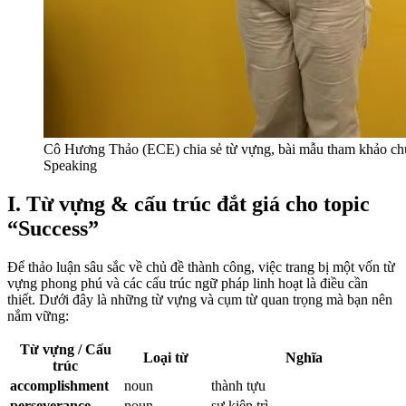
Cô Hương Thảo (ECE) chia sẻ từ vựng, bài mẫu tham khảo ch
Speaking
I. Từ vựng & cấu trúc đắt giá cho topic
“Success”
Để thảo luận sâu sắc về chủ đề thành công, việc trang bị một vốn từ
vựng phong phú và các cấu trúc ngữ pháp linh hoạt là điều cần
thiết. Dưới đây là những từ vựng và cụm từ quan trọng mà bạn nên
nắm vững:
Từ vựng / Cấu
Loại từ
Nghĩa
trúc
accomplishment
noun
thành tựu
perseverance
noun
sự kiên trì