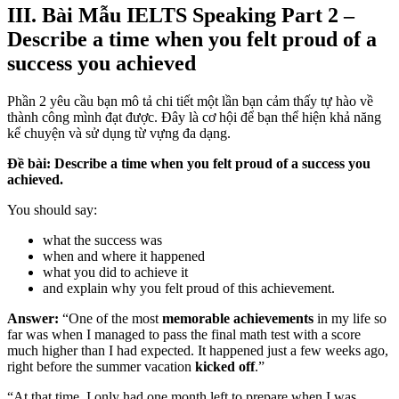
III. Bài Mẫu IELTS Speaking Part 2 –
Describe a time when you felt proud of a
success you achieved
Phần 2 yêu cầu bạn mô tả chi tiết một lần bạn cảm thấy tự hào về
thành công mình đạt được. Đây là cơ hội để bạn thể hiện khả năng
kể chuyện và sử dụng từ vựng đa dạng.
Đề bài: Describe a time when you felt proud of a success you
achieved.
You should say:
what the success was
when and where it happened
what you did to achieve it
and explain why you felt proud of this achievement.
Answer:
“One of the most
memorable achievements
in my life so
far was when I managed to pass the final math test with a score
much higher than I had expected. It happened just a few weeks ago,
right before the summer vacation
kicked off
.”
“At that time, I only had one month left to prepare when I was