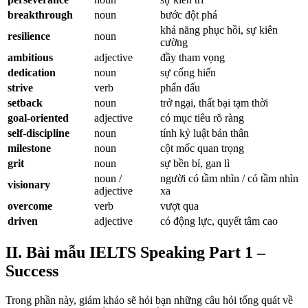
breakthrough
noun
bước đột phá
khả năng phục hồi, sự kiên
resilience
noun
cường
ambitious
adjective
đầy tham vọng
dedication
noun
sự cống hiến
strive
verb
phấn đấu
setback
noun
trở ngại, thất bại tạm thời
goal-oriented
adjective
có mục tiêu rõ ràng
self-discipline
noun
tính kỷ luật bản thân
milestone
noun
cột mốc quan trọng
grit
noun
sự bền bỉ, gan lì
noun /
người có tầm nhìn / có tầm nhìn
visionary
adjective
xa
overcome
verb
vượt qua
driven
adjective
có động lực, quyết tâm cao
II. Bài mẫu IELTS Speaking Part 1 –
Success
Trong phần này, giám khảo sẽ hỏi bạn những câu hỏi tổng quát về