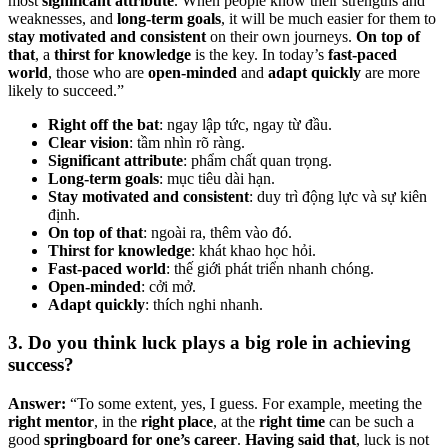
most
significant attribute
. When people know their strengths and
weaknesses, and
long-term goals
, it will be much easier for them to
stay motivated and consistent
on their own journeys.
On top of
that
, a
thirst for knowledge
is the key. In today’s
fast-paced
world
, those who are
open-minded
and
adapt quickly
are more
likely to succeed.”
Right off the bat
: ngay lập tức, ngay từ đầu.
Clear vision
: tầm nhìn rõ ràng.
Significant attribute
: phẩm chất quan trọng.
Long-term goals
: mục tiêu dài hạn.
Stay motivated and consistent
: duy trì động lực và sự kiên
định.
On top of that
: ngoài ra, thêm vào đó.
Thirst for knowledge
: khát khao học hỏi.
Fast-paced world
: thế giới phát triển nhanh chóng.
Open-minded
: cởi mở.
Adapt quickly
: thích nghi nhanh.
3. Do you think luck plays a big role in achieving
success?
Answer:
“To some extent, yes, I guess. For example, meeting the
right mentor
, in the
right place
, at the
right time
can be such a
good
springboard for one’s career
.
Having said that
, luck is not