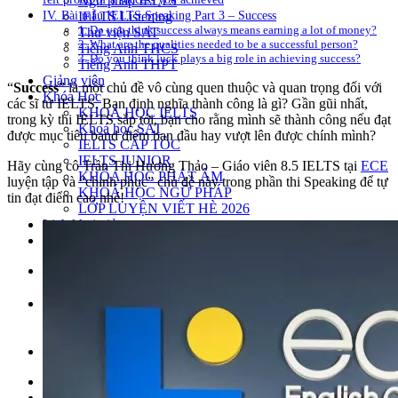
Ngữ pháp IELTS
IV. Bài mẫu IELTS Speaking Part 3 – Success
IELTS Listening
1. Do you think success always means earning a lot of money?
Thư viện SAT
2. What are the qualities needed to be a successful person?
Tiếng Anh THCS
3. Do you think luck plays a big role in achieving success?
Tiếng Anh THPT
Giảng viên
“
Success
” là một chủ đề vô cùng quen thuộc và quan trọng đối với
Khóa Học
các sĩ tử IELTS. Bạn định nghĩa thành công là gì? Gần gũi nhất,
KHOÁ HỌC IELTS
trong kỳ thi IELTS sắp tới, bạn cho rằng mình sẽ thành công nếu đạt
Khoá học SAT
được mục tiêu band điểm ban đầu hay vượt lên được chính mình?
IELTS CẤP TỐC
IELTS JUNIOR
Hãy cùng cô Trần Thị Hương Thảo – Giáo viên 8.5 IELTS tại
ECE
KHÓA HỌC PHÁT ÂM
luyện tập và “chinh phục” chủ đề này trong phần thi Speaking để tự
KHOÁ HỌC NGỮ PHÁP
tin đạt điểm cao nhé!
LỚP LUYỆN VIẾT HÈ 2026
Lịch khai giảng
Thành tích
VI
EN
Tìm kiếm:
Chưa có khóa học yêu thích.
Đặt lịch / Tư vấn