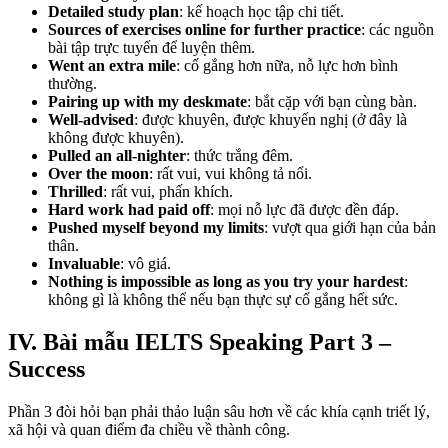
Detailed study plan
: kế hoạch học tập chi tiết.
Sources of exercises online for further practice
: các nguồn
bài tập trực tuyến để luyện thêm.
Went an extra mile
: cố gắng hơn nữa, nỗ lực hơn bình
thường.
Pairing up with my deskmate
: bắt cặp với bạn cùng bàn.
Well-advised
: được khuyên, được khuyến nghị (ở đây là
không được khuyên).
Pulled an all-nighter
: thức trắng đêm.
Over the moon
: rất vui, vui không tả nổi.
Thrilled
: rất vui, phấn khích.
Hard work had paid off
: mọi nỗ lực đã được đền đáp.
Pushed myself beyond my limits
: vượt qua giới hạn của bản
thân.
Invaluable
: vô giá.
Nothing is impossible as long as you try your hardest
:
không gì là không thể nếu bạn thực sự cố gắng hết sức.
IV. Bài mẫu IELTS Speaking Part 3 –
Success
Phần 3 đòi hỏi bạn phải thảo luận sâu hơn về các khía cạnh triết lý,
xã hội và quan điểm đa chiều về thành công.