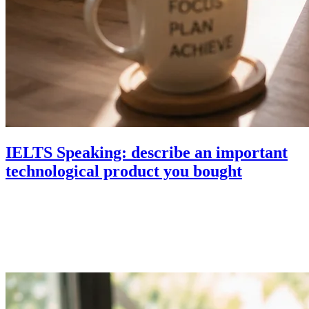
IELTS Speaking: describe an important
technological product you bought