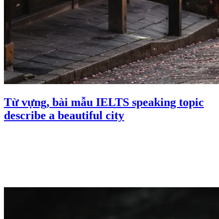
Từ vựng, bài mẫu IELTS speaking topic
describe a beautiful city