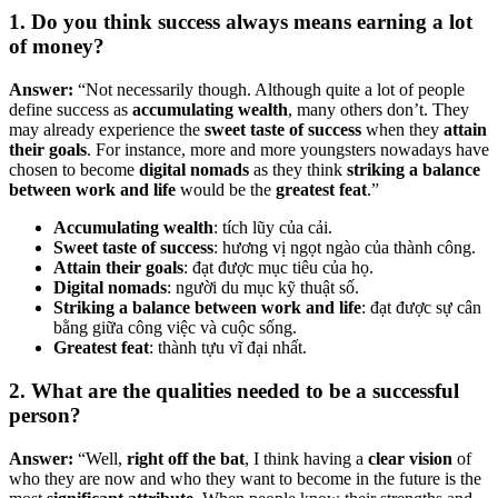
1. Do you think success always means earning a lot
of money?
Answer:
“Not necessarily though. Although quite a lot of people
define success as
accumulating wealth
, many others don’t. They
may already experience the
sweet taste of success
when they
attain
their goals
. For instance, more and more youngsters nowadays have
chosen to become
digital nomads
as they think
striking a balance
between work and life
would be the
greatest feat
.”
Accumulating wealth
: tích lũy của cải.
Sweet taste of success
: hương vị ngọt ngào của thành công.
Attain their goals
: đạt được mục tiêu của họ.
Digital nomads
: người du mục kỹ thuật số.
Striking a balance between work and life
: đạt được sự cân
bằng giữa công việc và cuộc sống.
Greatest feat
: thành tựu vĩ đại nhất.
2. What are the qualities needed to be a successful
person?
Answer:
“Well,
right off the bat
, I think having a
clear vision
of
who they are now and who they want to become in the future is the