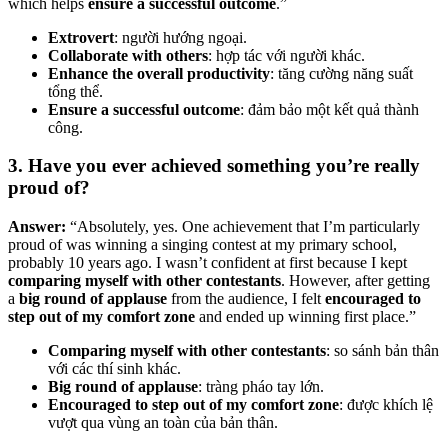
which helps
ensure a successful outcome
.”
Extrovert
: người hướng ngoại.
Collaborate with others
: hợp tác với người khác.
Enhance the overall productivity
: tăng cường năng suất
tổng thể.
Ensure a successful outcome
: đảm bảo một kết quả thành
công.
3. Have you ever achieved something you’re really
proud of?
Answer:
“Absolutely, yes. One achievement that I’m particularly
proud of was winning a singing contest at my primary school,
probably 10 years ago. I wasn’t confident at first because I kept
comparing myself with other contestants
. However, after getting
a
big round of applause
from the audience, I felt
encouraged to
step out of my comfort zone
and ended up winning first place.”
Comparing myself with other contestants
: so sánh bản thân
với các thí sinh khác.
Big round of applause
: tràng pháo tay lớn.
Encouraged to step out of my comfort zone
: được khích lệ
vượt qua vùng an toàn của bản thân.