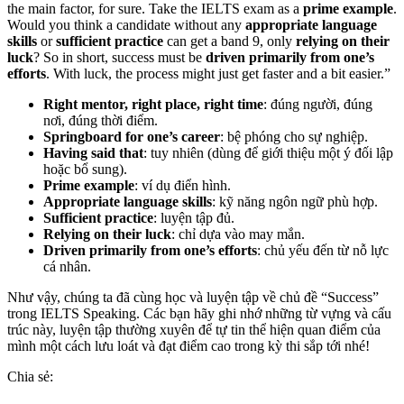
the main factor, for sure. Take the IELTS exam as a
prime example
.
Would you think a candidate without any
appropriate language
skills
or
sufficient practice
can get a band 9, only
relying on their
luck
? So in short, success must be
driven primarily from one’s
efforts
. With luck, the process might just get faster and a bit easier.”
Right mentor, right place, right time
: đúng người, đúng
nơi, đúng thời điểm.
Springboard for one’s career
: bệ phóng cho sự nghiệp.
Having said that
: tuy nhiên (dùng để giới thiệu một ý đối lập
hoặc bổ sung).
Prime example
: ví dụ điển hình.
Appropriate language skills
: kỹ năng ngôn ngữ phù hợp.
Sufficient practice
: luyện tập đủ.
Relying on their luck
: chỉ dựa vào may mắn.
Driven primarily from one’s efforts
: chủ yếu đến từ nỗ lực
cá nhân.
Như vậy, chúng ta đã cùng học và luyện tập về chủ đề “Success”
trong IELTS Speaking. Các bạn hãy ghi nhớ những từ vựng và cấu
trúc này, luyện tập thường xuyên để tự tin thể hiện quan điểm của
mình một cách lưu loát và đạt điểm cao trong kỳ thi sắp tới nhé!
Chia sẻ: