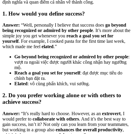
định nghĩa và quan điểm cá nhân về thành công.
1. How would you define success?
Answer:
“Well, personally I believe that success does
go beyond
being recognized or admired by other people
. It’s more about the
simple joy you get whenever you
reach a goal you set for
yourself
. For example, I cooked pasta for the first time last week,
which made me feel
elated
.”
Go beyond being recognized or admired by other people
:
vượt ra ngoài việc được người khác công nhận hay ngưỡng
mộ.
Reach a goal you set for yourself
: đạt được mục tiêu do
chính bạn đặt ra.
Elated
: vô cùng phấn khích, vui sướng.
2. Do you prefer working alone or with others to
achieve success?
Answer:
“It’s really hard to choose. However, as an
extrovert
, I
would prefer to
collaborate with others
. And it’s the best way to
gain success, isn’t it? Not only can you learn from your teammates,
but working in a group also
enhances the overall productivity
,