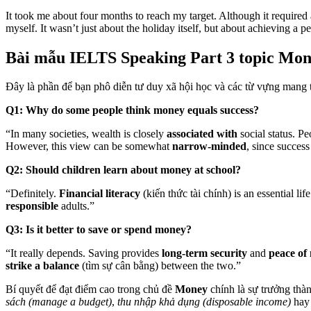
It took me about four months to reach my target. Although it required 
myself. It wasn’t just about the holiday itself, but about achieving a 
Bài mẫu IELTS Speaking Part 3 topic Mon
Đây là phần để bạn phô diễn tư duy xã hội học và các từ vựng mang 
Q1: Why do some people think money equals success?
“In many societies, wealth is closely
associated with
social status. P
However, this view can be somewhat
narrow-minded
, since succes
Q2: Should children learn about money at school?
“Definitely.
Financial literacy
(kiến thức tài chính) is an essential lif
responsible
adults.”
Q3: Is it better to save or spend money?
“It really depends. Saving provides
long-term security
and
peace of
strike a balance
(tìm sự cân bằng) between the two.”
Bí quyết để đạt điểm cao trong chủ đề
Money
chính là sự trưởng thàn
sách (manage a budget)
,
thu nhập khả dụng (disposable income)
ha