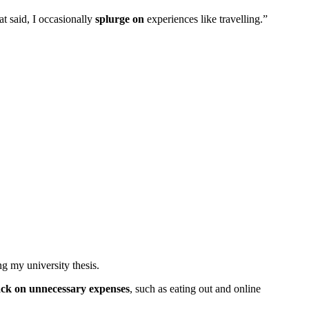
 said, I occasionally
splurge on
experiences like travelling.”
g my university thesis.
ack on unnecessary expenses
, such as eating out and online