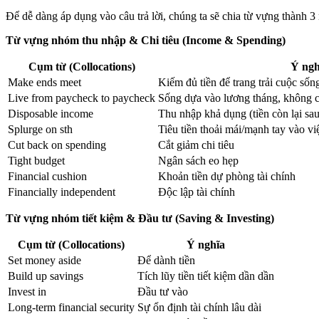
Để dễ dàng áp dụng vào câu trả lời, chúng ta sẽ chia từ vựng thành 3
Từ vựng nhóm thu nhập & Chi tiêu (Income & Spending)
Cụm từ (Collocations)
Ý ngh
Make ends meet
Kiếm đủ tiền để trang trải cuộc sốn
Live from paycheck to paycheck
Sống dựa vào lương tháng, không c
Disposable income
Thu nhập khả dụng (tiền còn lại sau
Splurge on sth
Tiêu tiền thoải mái/mạnh tay vào vi
Cut back on spending
Cắt giảm chi tiêu
Tight budget
Ngân sách eo hẹp
Financial cushion
Khoản tiền dự phòng tài chính
Financially independent
Độc lập tài chính
Từ vựng nhóm tiết kiệm & Đầu tư (Saving & Investing)
Cụm từ (Collocations)
Ý nghĩa
Set money aside
Để dành tiền
Build up savings
Tích lũy tiền tiết kiệm dần dần
Invest in
Đầu tư vào
Long-term financial security
Sự ổn định tài chính lâu dài