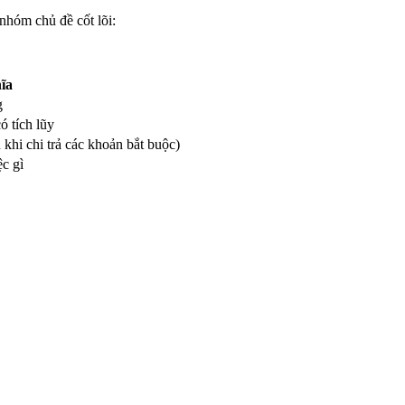
 nhóm chủ đề cốt lõi:
ĩa
g
ó tích lũy
 khi chi trả các khoản bắt buộc)
ệc gì