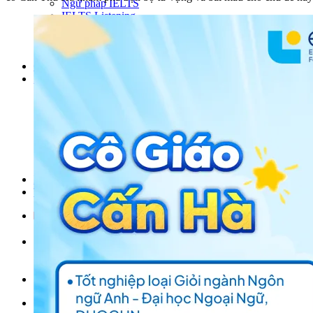
Ngữ pháp IELTS
IELTS Listening
Thư viện SAT
Tiếng Anh THCS
Tiếng Anh THPT
Giảng viên
Khóa Học
KHOÁ HỌC IELTS
Khoá học SAT
IELTS CẤP TỐC
IELTS JUNIOR
KHÓA HỌC PHÁT ÂM
KHOÁ HỌC NGỮ PHÁP
LỚP LUYỆN VIẾT HÈ 2026
Lịch khai giảng
Thành tích
VI
EN
Tìm kiếm:
Chưa có khóa học yêu thích.