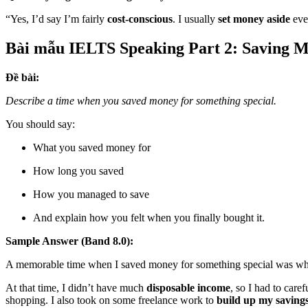
“Yes, I’d say I’m fairly
cost-conscious
. I usually
set money aside
eve
Bài mẫu IELTS Speaking Part 2: Saving 
Đề bài:
Describe a time when you saved money for something special.
You should say:
What you saved money for
How long you saved
How you managed to save
And explain how you felt when you finally bought it.
Sample Answer (Band 8.0):
A memorable time when I saved money for something special was when I
At that time, I didn’t have much
disposable income
, so I had to care
shopping. I also took on some freelance work to
build up my saving