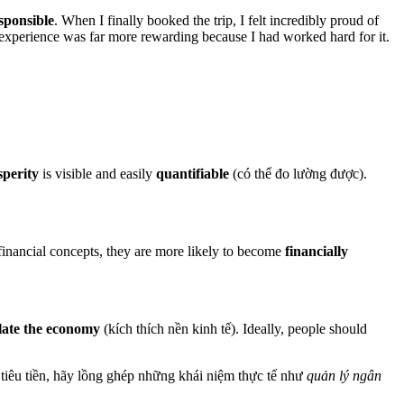
esponsible
. When I finally booked the trip, I felt incredibly proud of
e experience was far more rewarding because I had worked hard for it.
sperity
is visible and easily
quantifiable
(có thể đo lường được).
inancial concepts, they are more likely to become
financially
late the economy
(kích thích nền kinh tế). Ideally, people should
h tiêu tiền, hãy lồng ghép những khái niệm thực tế như
quản lý ngân