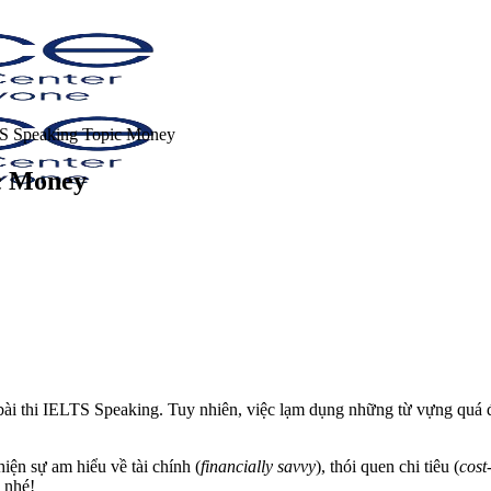
S Speaking Topic Money
c Money
n bài thi IELTS Speaking. Tuy nhiên, việc lạm dụng những từ vựng quá
iện sự am hiểu về tài chính (
financially savvy
), thói quen chi tiêu (
cost
 nhé!