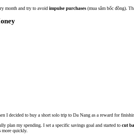
ry month and try to avoid
impulse purchases
(mua sắm bốc đồng). That
Money
 decided to buy a short solo trip to Da Nang as a reward for finishin
fully plan my spending. I set a specific savings goal and started to
cut b
s
more quickly.