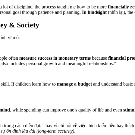
a lot of discipline, the process taught me how to be more
financially r
personal goal through patience and planning.
In hindsight
(nhìn lại), th
ey & Society
tính vĩ mô.
eople often
measure success in monetary terms
because
financial pro
s also includes personal growth and meaningful relationships.”
e skill. If children learn how to
manage a budget
and understand basic f
 mind
, while spending can improve one’s quality of life and even
stimu
h trong cách diễn đạt. Thay vì chỉ nói về việc thích kiếm tiền hay thíc
y
sự ổn định lâu dài (long-term security)
.