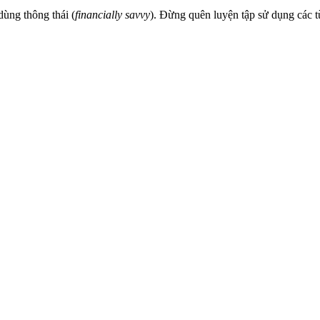
dùng thông thái (
financially savvy
). Đừng quên luyện tập sử dụng các t