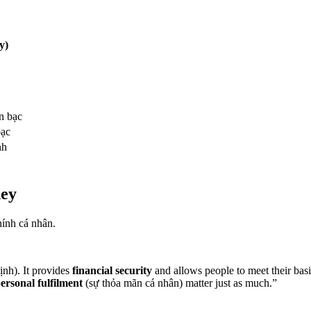
y)
n bạc
bạc
nh
ney
hính cá nhân.
nh). It provides
financial security
and allows people to meet their basi
ersonal fulfilment
(sự thỏa mãn cá nhân) matter just as much.”