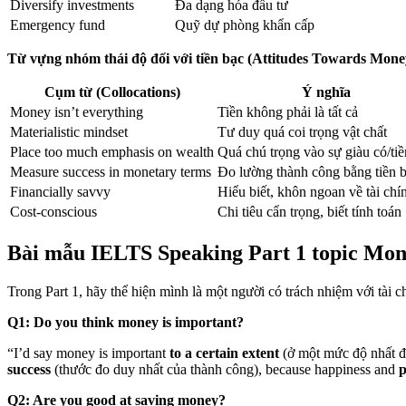
Diversify investments
Đa dạng hóa đầu tư
Emergency fund
Quỹ dự phòng khẩn cấp
Từ vựng nhóm thái độ đối với tiền bạc (Attitudes Towards Mone
Cụm từ (Collocations)
Ý nghĩa
Money isn’t everything
Tiền không phải là tất cả
Materialistic mindset
Tư duy quá coi trọng vật chất
Place too much emphasis on wealth
Quá chú trọng vào sự giàu có/tiề
Measure success in monetary terms
Đo lường thành công bằng tiền 
Financially savvy
Hiểu biết, khôn ngoan về tài chí
Cost-conscious
Chi tiêu cẩn trọng, biết tính toán
Bài mẫu IELTS Speaking Part 1 topic Mo
Trong Part 1, hãy thể hiện mình là một người có trách nhiệm với tài c
Q1: Do you think money is important?
“I’d say money is important
to a certain extent
(ở một mức độ nhất đị
success
(thước đo duy nhất của thành công), because happiness and
p
Q2: Are you good at saving money?