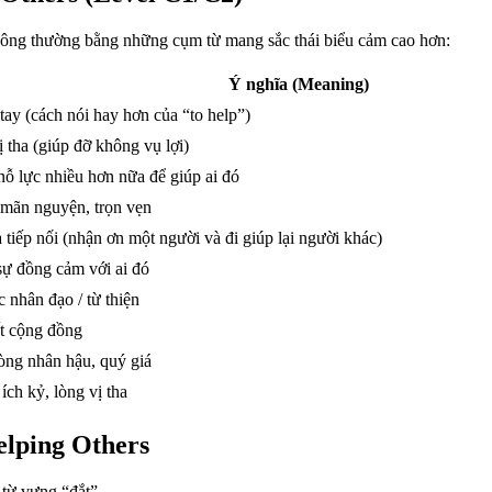
thông thường bằng những cụm từ mang sắc thái biểu cảm cao hơn:
Ý nghĩa (Meaning)
tay (cách nói hay hơn của “to help”)
 tha (giúp đỡ không vụ lợi)
nỗ lực nhiều hơn nữa để giúp ai đó
mãn nguyện, trọn vẹn
 tiếp nối (nhận ơn một người và đi giúp lại người khác)
sự đồng cảm với ai đó
 nhân đạo / từ thiện
t cộng đồng
òng nhân hậu, quý giá
ích kỷ, lòng vị tha
elping Others
 từ vựng “đắt”.