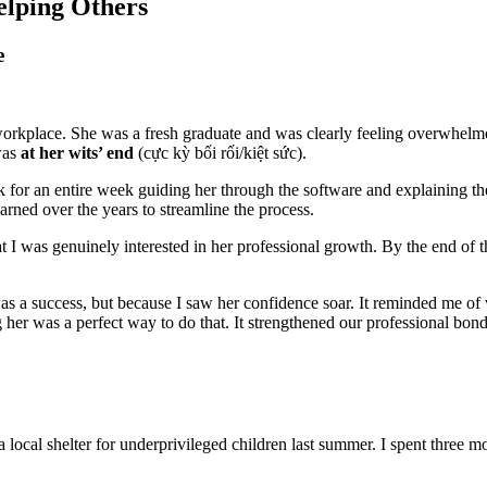
elping Others
e
us workplace. She was a fresh graduate and was clearly feeling overwhe
 was
at her wits’ end
(cực kỳ bối rối/kiệt sức).
ork for an entire week guiding her through the software and explaining t
earned over the years to streamline the process.
 that I was genuinely interested in her professional growth. By the end 
 was a success, but because I saw her confidence soar. It reminded me o
g her was a perfect way to do that. It strengthened our professional bon
local shelter for underprivileged children last summer. I spent three mo