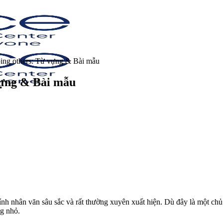
ping others: Từ vựng & Bài mẫu
vựng & Bài mẫu
nh nhân văn sâu sắc và rất thường xuyên xuất hiện. Dù đây là một chủ
ng nhỏ.