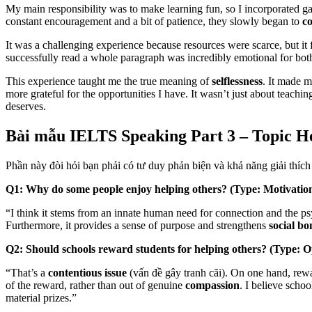
My main responsibility was to make learning fun, so I incorporated ga
constant encouragement and a bit of patience, they slowly began to
co
It was a challenging experience because resources were scarce, but it
successfully read a whole paragraph was incredibly emotional for both
This experience taught me the true meaning of
selflessness
. It made 
more grateful for the opportunities I have. It wasn’t just about teach
deserves.
Bài mẫu IELTS Speaking Part 3 – Topic H
Phần này đòi hỏi bạn phải có tư duy phản biện và khả năng giải thích
Q1: Why do some people enjoy helping others? (Type: Motivatio
“I think it stems from an innate human need for connection and the ps
Furthermore, it provides a sense of purpose and strengthens
social bo
Q2: Should schools reward students for helping others? (Type: O
“That’s a
contentious issue
(vấn đề gây tranh cãi). On one hand, rewar
of the reward, rather than out of genuine
compassion
. I believe scho
material prizes.”