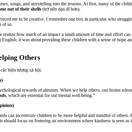
mes, songs, and storytelling into the lessons. At first, many of the c
me out of their shells
(trở nên dạn dĩ hơn).
 forced me to be creative. I remember one boy in particular who strugg
 of us.
me realize how much of an impact a small amount of time and effort can
ing English; it was about providing these children with a sense of hope a
elping Others
 các hiện tượng xã hội.
n)
ychological rewards of altruism. When we help others, our brains relea
nds
, which are essential for our mental well-being.”
pinion)
ds can incentivize children to be more helpful and mindful of others. Ho
ols should focus on fostering an environment where kindness is seen as 