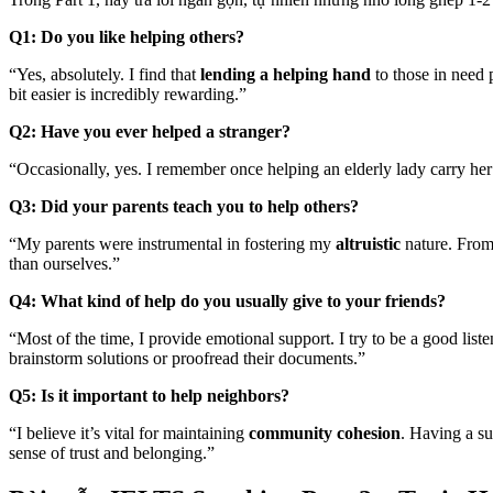
Q1: Do you like helping others?
“Yes, absolutely. I find that
lending a helping hand
to those in need
bit easier is incredibly rewarding.”
Q2: Have you ever helped a stranger?
“Occasionally, yes. I remember once helping an elderly lady carry her 
Q3: Did your parents teach you to help others?
“My parents were instrumental in fostering my
altruistic
nature. From 
than ourselves.”
Q4: What kind of help do you usually give to your friends?
“Most of the time, I provide emotional support. I try to be a good li
brainstorm solutions or proofread their documents.”
Q5: Is it important to help neighbors?
“I believe it’s vital for maintaining
community cohesion
. Having a su
sense of trust and belonging.”