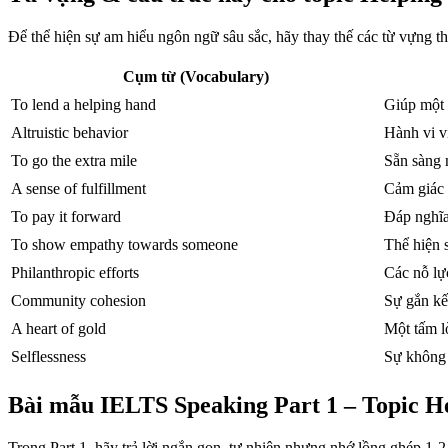
Để thể hiện sự am hiểu ngôn ngữ sâu sắc, hãy thay thế các từ vựng 
Cụm từ (Vocabulary)
To lend a helping hand
Giúp một 
Altruistic behavior
Hành vi vị
To go the extra mile
Sẵn sàng 
A sense of fulfillment
Cảm giác 
To pay it forward
Đáp nghĩa
To show empathy towards someone
Thể hiện 
Philanthropic efforts
Các nỗ lực
Community cohesion
Sự gắn kế
A heart of gold
Một tấm l
Selflessness
Sự không 
Bài mẫu IELTS Speaking Part 1 – Topic H
Trong Part 1, hãy trả lời ngắn gọn, tự nhiên nhưng nhớ lồng ghép 1-2