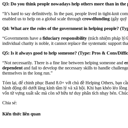
Q3: Do you think people nowadays help others more than in the
“It’s hard to say definitively. In the past, people lived in tight-kn
enabled us to help on a global scale through
crowdfunding
(gây quỹ 
Q4: What are the roles of the government in helping people? (Typ
“Governments have a
fiduciary responsibility
(trách nhiệm pháp lý/ủy
individual charity is noble, it cannot replace the systematic support t
Q5: Is it always good to help someone? (Type: Pros & Cons/Diffic
“Not necessarily. There is a fine line between helping someone and
e
dependent
and fail to develop the necessary skills to handle challenge
themselves in the long run.”
Tóm lại, để chinh phục Band 8.0+ với chủ đề Helping Others, bạn cần
hành động đó dưới lăng kính tâm lý và xã hội. Khi bạn khéo léo lồn
vốn từ vựng xuất sắc mà còn sở hữu tư duy phân tích nhạy bén. Chú
Chia sẻ:
Kiến thức liên quan