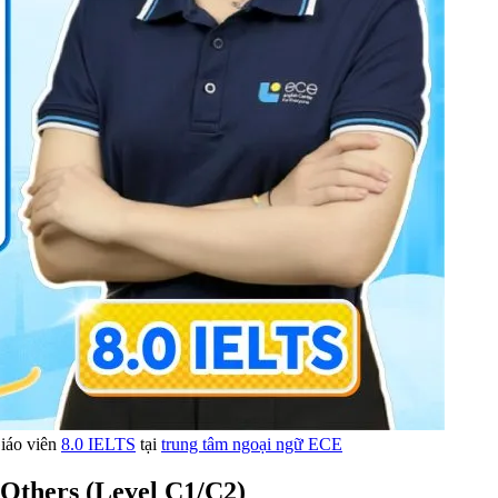
iáo viên
8.0 IELTS
tại
trung tâm ngoại ngữ ECE
 Others (Level C1/C2)