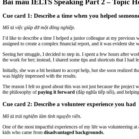
Bài mẫu IELTS Speaking Part 2 – Topic H
Cue card 1: Describe a time when you helped someon
Mô tả việc giúp đỡ một đồng nghiệp.
I’d like to describe a time I helped a junior colleague at my previo
assigned to create a complex financial report, and it was evident she
Seeing her struggle, I decided to step in. I spent a few hours after w
the work for her; instead, I shared some tips and shortcuts that I had l
Initially, she was a bit hesitant to accept help, but she soon realized
was highly impressed with the results.
The reason I felt so good about this was not just because the project
the philosophy of
paying it forward
(đáp nghĩa tiếp nối), and helpin
Cue card 2: Describe a volunteer experience you had
Mô tả trải nghiệm làm tình nguyện viên.
One of the most impactful experiences of my life was volunteering at a 
kids who came from
disadvantaged backgrounds
.