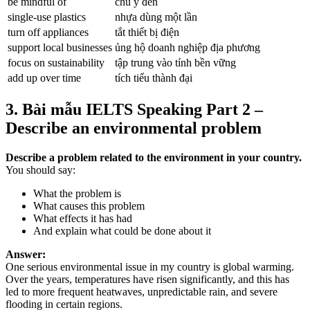
be mindful of
chú ý đến
single-use plastics
nhựa dùng một lần
turn off appliances
tắt thiết bị điện
support local businesses
ủng hộ doanh nghiệp địa phương
focus on sustainability
tập trung vào tính bền vững
add up over time
tích tiểu thành đại
3. Bài mẫu IELTS Speaking Part 2 –
Describe an environmental problem
Describe a problem related to the environment in your country.
You should say:
What the problem is
What causes this problem
What effects it has had
And explain what could be done about it
Answer:
One serious environmental issue in my country is global warming.
Over the years, temperatures have risen significantly, and this has
led to more frequent heatwaves, unpredictable rain, and severe
flooding in certain regions.