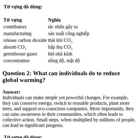
Từ vựng đã dùng:
Từ vựng
Nghĩa
contributors
tác nhân gây ra
manufacturing
sản xuất công nghiệp
release carbon dioxide
thải khí CO₂
absorb CO₂
hấp thụ CO₂
greenhouse gases
khí nhà kính
concentration
nồng độ, mật độ
Question 2: What can individuals do to reduce
global warming?
Answer:
Individuals can make simple yet powerful changes. For example,
they can conserve energy, switch to reusable products, plant more
trees, and support eco-conscious companies. More importantly, they
can raise awareness in their communities, which often leads to
collective action. Small steps, when multiplied by millions of people,
can lead to significant progress.
Từ vựng đã dùng: