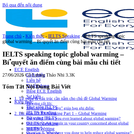
Bỏ qua đến nội dung
Trang chủ
-
Kiến thức
-
IELTS Speaking
-
IELTS speaking topic
global warming – Bí quyết ăn điểm cùng bài mẫu chi tiết
IELTS speaking topic global warming –
Bí quyết ăn điểm cùng bài mẫu chi tiết
ECE English
27/06/2025
Cô Lương Thảo Nhi
3.3K
Giới thiệu
Liên hệ
Tuyển dụng
Tóm Tắt Nội Dung Bài Viết
Blog ECE English
Sự kiện
1. Từ vựng & cấu trúc cần nắm cho chủ đề Global Warming
Kiến thức
Từ vựng cốt lõi:
Thư viện IELTS
Một vài cấu trúc “xịn” giúp bạn ghi điểm:
IELTS Reading
2. Bài mẫu IELTS Speaking Part 1 – Global Warming
Từ vựng IELTS
Question 1: Have you ever learned about global warming?
IELTS Speaking
Question 2: Are people in your country concerned about global
warming?
IELTS Writing
Question 3: What have you done to help reduce global warming?