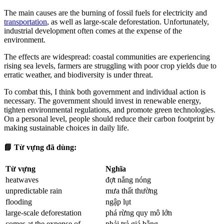
The main causes are the burning of fossil fuels for electricity and
transportation
, as well as large-scale deforestation. Unfortunately,
industrial development often comes at the expense of the
environment.
The effects are widespread: coastal communities are experiencing
rising sea levels, farmers are struggling with poor crop yields due to
erratic weather, and biodiversity is under threat.
To combat this, I think both government and individual action is
necessary. The government should invest in renewable energy,
tighten environmental regulations, and promote green technologies.
On a personal level, people should reduce their carbon footprint by
making sustainable choices in daily life.
📘 Từ vựng đã dùng:
Từ vựng
Nghĩa
heatwaves
đợt nắng nóng
unpredictable rain
mưa thất thường
flooding
ngập lụt
large-scale deforestation
phá rừng quy mô lớn
comes at the expense of
phải trả giá bằng