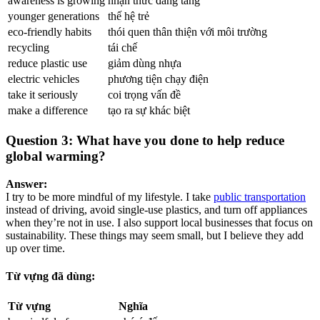
awareness is growing
nhận thức đang tăng
younger generations
thế hệ trẻ
eco-friendly habits
thói quen thân thiện với môi trường
recycling
tái chế
reduce plastic use
giảm dùng nhựa
electric vehicles
phương tiện chạy điện
take it seriously
coi trọng vấn đề
make a difference
tạo ra sự khác biệt
Question 3: What have you done to help reduce
global warming?
Answer:
I try to be more mindful of my lifestyle. I take
public transportation
instead of driving, avoid single-use plastics, and turn off appliances
when they’re not in use. I also support local businesses that focus on
sustainability. These things may seem small, but I believe they add
up over time.
Từ vựng đã dùng:
Từ vựng
Nghĩa