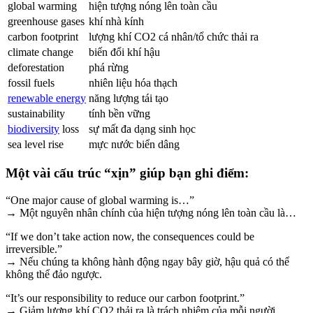
global warming
hiện tượng nóng lên toàn cầu
greenhouse gases
khí nhà kính
carbon footprint
lượng khí CO2 cá nhân/tổ chức thải ra
climate change
biến đổi khí hậu
deforestation
phá rừng
fossil fuels
nhiên liệu hóa thạch
renewable energy
năng lượng tái tạo
sustainability
tính bền vững
biodiversity
loss
sự mất đa dạng sinh học
sea level rise
mực nước biển dâng
Một vài cấu trúc “xịn” giúp bạn ghi điểm:
“One major cause of global warming is…”
→ Một nguyên nhân chính của hiện tượng nóng lên toàn cầu là…
“If we don’t take action now, the consequences could be
irreversible.”
→ Nếu chúng ta không hành động ngay bây giờ, hậu quả có thể
không thể đảo ngược.
“It’s our responsibility to reduce our carbon footprint.”
→ Giảm lượng khí CO2 thải ra là trách nhiệm của mỗi người.