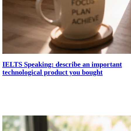
IELTS Speaking: describe an important
technological product you bought