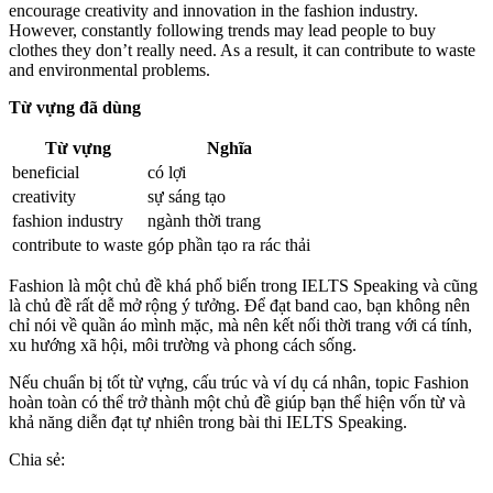
encourage creativity and innovation in the fashion industry.
However, constantly following trends may lead people to buy
clothes they don’t really need. As a result, it can contribute to waste
and environmental problems.
Từ vựng đã dùng
Từ vựng
Nghĩa
beneficial
có lợi
creativity
sự sáng tạo
fashion industry
ngành thời trang
contribute to waste
góp phần tạo ra rác thải
Fashion là một chủ đề khá phổ biến trong IELTS Speaking và cũng
là chủ đề rất dễ mở rộng ý tưởng. Để đạt band cao, bạn không nên
chỉ nói về quần áo mình mặc, mà nên kết nối thời trang với cá tính,
xu hướng xã hội, môi trường và phong cách sống.
Nếu chuẩn bị tốt từ vựng, cấu trúc và ví dụ cá nhân, topic Fashion
hoàn toàn có thể trở thành một chủ đề giúp bạn thể hiện vốn từ và
khả năng diễn đạt tự nhiên trong bài thi IELTS Speaking.
Chia sẻ: