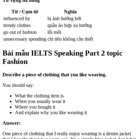
Từ vựng đã dùng
Từ / Cụm từ
Nghĩa
influenced by
bị ảnh hưởng bởi
trendy clothes
quần áo hợp xu hướng
go out of fashion
lỗi mốt
unnecessary spending
chi tiêu không cần thiết
Bài mẫu IELTS Speaking Part 2 topic
Fashion
Describe a piece of clothing that you like wearing.
You should say:
What the clothing item is
When you usually wear it
Where you bought it
And explain why you like wearing it
Answer:
One piece of clothing that I really enjoy wearing is a denim jacket