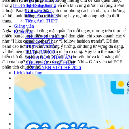
Ngữ pháp IELTS
Fashion (Thời trang)
là một trong những chủ đề khá quen thuộc
IELTS Listening
trong
IELTS Speaking Part 1
, và đôi khi cũng được mở rộng ở Part
Thư viện SAT
2 hoặc Part 3 với các khía cạnh như phong cách cá nhân, xu hướng
Tiếng Anh THCS
xã hội, ảnh hưởng của truyền thông hay ngành công nghiệp thời
Tiếng Anh THPT
trang.
Giảng viên
Nghe có vẻ dễ vì ai cũng mặc quần áo mỗi ngày, nhưng trên thực tế
Khóa Học
nhiều bạn lại mất điểm vì trả lời quá đơn giản, chỉ xoay quanh các ý
KHOÁ HỌC IELTS
như “I like casual clothes” hay “I follow fashion trends”. Để đạt
Khoá học SAT
band cao hơn, bạn cần mở rộng ý tưởng, sử dụng từ vựng đa dạng,
IELTS CẤP TỐC
và thể hiện được quan điểm cá nhân rõ ràng. Vậy làm thế nào để
IELTS JUNIOR
biến chủ đề Fashion thành “đất diễn” cho vốn từ và khả năng diễn
KHÓA HỌC PHÁT ÂM
đạt của bạn? Các bạn hãy cùng Cô Thảo Nhi – Giáo viên tại ECE
KHOÁ HỌC NGỮ PHÁP
phân tích chi tiết nhé!
LỚP LUYỆN VIẾT HÈ 2026
Lịch khai giảng
Thành tích
VI
EN
Tìm kiếm:
Chưa có khóa học yêu thích.
Đặt lịch / Tư vấn