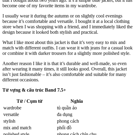
that I bought about two years ago. It’s a simple blue jacket, but it has
become one of my favorite items in my wardrobe.
I usually wear it during the autumn or on slightly cool evenings
because it’s comfortable and versatile. I bought it at a local clothing
store when I was shopping with a friend, and I immediately liked the
design because it looked both stylish and practical.
What I like most about this jacket is that it’s very easy to mix and
match with different outfits. I can wear it with jeans for a casual look
or combine it with darker trousers for a slightly more polished style.
Another reason I like it is that it’s durable and well-made, so even
after wearing it many times, it still looks good. Overall, this jacket
isn’t just fashionable – it’s also comfortable and suitable for many
different occasions.
Từ vựng & cấu trúc Band 7.5+
Từ / Cụm từ
Nghĩa
wardrobe
tủ quần áo
versatile
đa dụng
stylish
phong cách
mix and match
phối đồ
polished style
phong cách chỉn chu