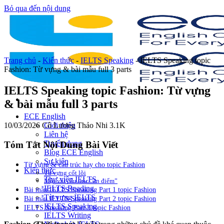
Bỏ qua đến nội dung
Trang chủ
-
Kiến thức
-
IELTS Speaking
-
IELTS Speaking topic
Fashion: Từ vựng & bài mẫu full 3 parts
IELTS Speaking topic Fashion: Từ vựng
& bài mẫu full 3 parts
ECE English
10/03/2026
Cô Lương Thảo Nhi
3.1K
Giới thiệu
Liên hệ
Tuyển dụng
Tóm Tắt Nội Dung Bài Viết
Blog ECE English
Sự kiện
Từ vựng & cấu trúc hay cho topic Fashion
Kiến thức
Từ vựng cốt lõi
Thư viện IELTS
Một vài cấu trúc “ăn điểm”
IELTS Reading
Bài mẫu IELTS Speaking Part 1 topic Fashion
Từ vựng IELTS
Bài mẫu IELTS Speaking Part 2 topic Fashion
IELTS Speaking
IELTS Speaking Part 3 topic Fashion
IELTS Writing