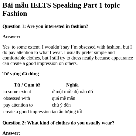
Bài mẫu IELTS Speaking Part 1 topic
Fashion
Question 1: Are you interested in fashion?
Answer:
Yes, to some extent. I wouldn’t say I’m obsessed with fashion, but I
do pay attention to what I wear. I usually prefer simple and
comfortable clothes, but I still try to dress neatly because appearance
can create a good impression on others.
Từ vựng đã dùng
Từ / Cụm từ
Nghĩa
to some extent
ở một mức độ nào đó
obsessed with
quá mê mẩn
pay attention to
chú ý đến
create a good impression
tạo ấn tượng tốt
Question 2: What kind of clothes do you usually wear?
Answer: