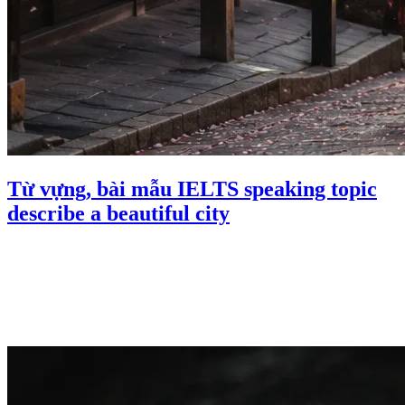
Từ vựng, bài mẫu IELTS speaking topic
describe a beautiful city