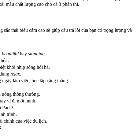
 bài mẫu chất lượng cao cho cả 3 phần thi.
g sắc thái biểu cảm cao sẽ giúp câu trả lời của bạn có trọng lượng và
i
beautiful
hay
stunning
.
 hóa.
iệt khỏi nhịp sống hối hả.
ỉ dùng
relax
.
g ngày làm việc, học tập căng thẳng.
n uống thông thường.
hay vì đi một mình.
 Part 3.
nh trình.
i chính của việc du lịch.
3.