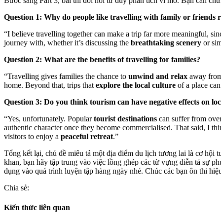
Bước sang Part 3, bài thi đòi hỏi tư duy phân tích vĩ mô. Bạn cần ch
Question 1: Why do people like travelling with family or friends 
“I believe travelling together can make a trip far more meaningful, si
journey with, whether it’s discussing the
breathtaking scenery
or sim
Question 2: What are the benefits of travelling for families?
“Travelling gives families the chance to
unwind and relax
away from 
home. Beyond that, trips that
explore the local culture
of a place can
Question 3: Do you think tourism can have negative effects on loc
“Yes, unfortunately. Popular
tourist destinations
can suffer from over
authentic character once they become commercialised. That said, I th
visitors to enjoy a
peaceful retreat
.”
Tổng kết lại, chủ đề miêu tả một địa điểm du lịch tương lai là cơ hội
khan, bạn hãy tập trung vào việc lồng ghép các từ vựng diễn tả sự p
dụng vào quá trình luyện tập hàng ngày nhé. Chúc các bạn ôn thi h
Chia sẻ:
Kiến thức liên quan