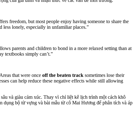
trọng của gia đình và nhận thức về các vấn đề môi trường.
offers freedom, but most people enjoy having someone to share the
 less lonely, especially in unfamiliar places.”
llows parents and children to bond in a more relaxed setting than at
ay textbooks simply can’t.”
. Areas that were once
off the beaten track
sometimes lose their
sses can help reduce these negative effects while still allowing
sâu và giàu cảm xúc. Thay vì chỉ liệt kê lịch trình một cách khô
tận dụng bộ từ vựng và bài mẫu từ cô Mai Hương để phân tích và áp