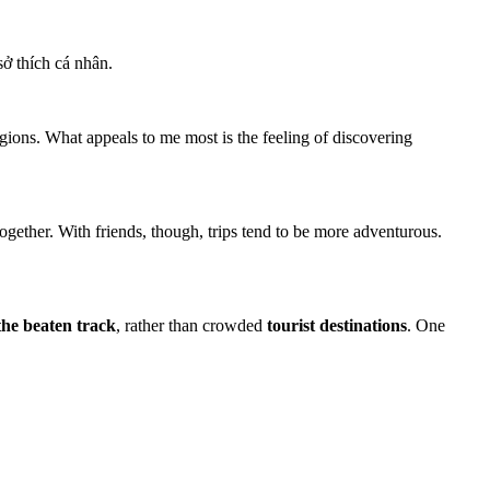
sở thích cá nhân.
egions. What appeals to me most is the feeling of discovering
together. With friends, though, trips tend to be more adventurous.
 the beaten track
, rather than crowded
tourist destinations
. One