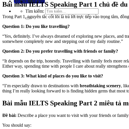
Đặt lịch / Tư vấn
Bài mẫu IELTS Speaking Part 1 chủ đề du 
Tìm kiếm:
Trong Part 1, nguyên tắc cốt lõi là trả lời trực tiếp vào trọng tâm, 
Question 1: Do you like travelling?
“Yes, definitely. I’ve always dreamed of exploring new places, and tr
somewhere completely new and stepping out of my daily routine.”
Question 2: Do you prefer travelling with friends or family?
“It depends on the trip, honestly. Travelling with family feels more re
Either way, spending time with people I care about really strengthens
Question 3: What kind of places do you like to visit?
“I’m especially drawn to destinations with
breathtaking scenery
, li
thing I’m really looking forward to is finding hidden gems that most tou
Bài mẫu IELTS Speaking Part 2 miêu tả m
Đề bài:
Describe a place you want to visit with your friends or family 
You should say: