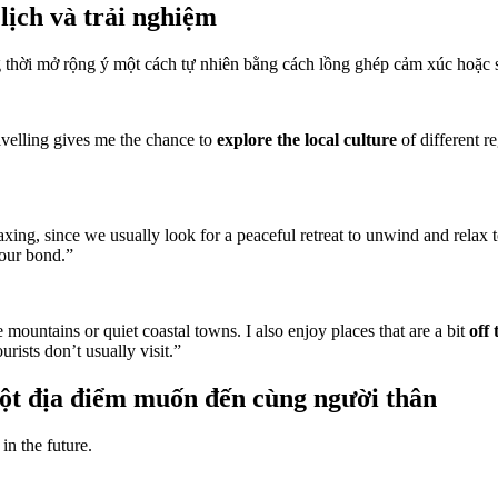
lịch và trải nghiệm
đồng thời mở rộng ý một cách tự nhiên bằng cách lồng ghép cảm xúc hoặc 
avelling gives me the chance to
explore the local culture
of different r
laxing, since we usually look for a peaceful retreat to unwind and relax 
 our bond.”
ke mountains or quiet coastal towns. I also enjoy places that are a bit
off
rists don’t usually visit.”
ột địa điểm muốn đến cùng người thân
in the future.