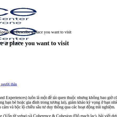
eaking Describe a place you want to visit
a place you want to visit
 người thân
 and Experiences) luôn là một đề tài quen thuộc nhưng không bao giờ c
bạn bè hoặc gia đình trong tương lai), giám khảo kỳ vọng ở bạn nhiều 
nh cảm và bộc lộ chiều sâu tư duy thông qua các hoạt động trải nghiệm.
urce (Vốn từ vựng) và Coherence & Cohesion (Độ mạch lạc), bài viết