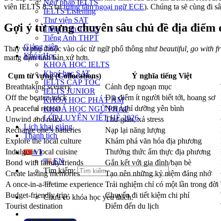
Ngữ pháp IELTS
viên IELTS 8.5 tại
trung tâm ngoại ngữ ECE
). Chúng ta sẽ cùng đi s
IELTS Listening
Thư viện SAT
Gợi ý từ vựng chuyên sâu chủ đề địa điểm d
Tiếng Anh THCS
Tiếng Anh THPT
Giảng viên
Thay vì phụ thuộc vào các từ ngữ phổ thông như
beautiful, go with fr
Khóa Học
mang đậm tính bản xứ hơn.
KHOÁ HỌC IELTS
Khoá học SAT
Cụm từ vựng (Collocations)
Ý nghĩa tiếng Việt
IELTS CẤP TỐC
Breathtaking scenery
Cảnh đẹp ngoạn mục
IELTS JUNIOR
Off the beaten track
Địa điểm ít người biết tới, hoang sơ
KHÓA HỌC PHÁT ÂM
A peaceful retreat
Nơi nghỉ dưỡng yên bình
KHOÁ HỌC NGỮ PHÁP
LỚP LUYỆN VIẾT HÈ 2026
Unwind and relax
Thư giãn, xả stress
Lịch khai giảng
Recharge one’s batteries
Nạp lại năng lượng
Thành tích
Explore the local culture
Khám phá văn hóa địa phương
Indulge in local cuisine
Thưởng thức ẩm thực địa phương
VI
EN
Bond with family/friends
Gắn kết với gia đình/bạn bè
Tìm kiếm:
Create lasting memories
Tạo nên những kỷ niệm đáng nhớ
A once-in-a-lifetime experience
Trải nghiệm chỉ có một lần trong đời
Budget-friendly trip
Chuyến đi tiết kiệm chi phí
Chưa có khóa học yêu thích.
Tourist destination
Điểm đến du lịch