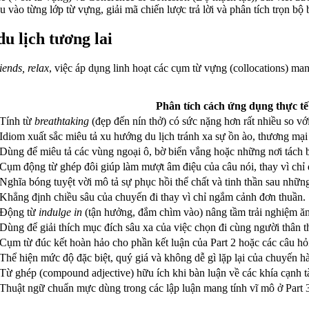
âu vào từng lớp từ vựng, giải mã chiến lược trả lời và phân tích trọn bộ
u lịch tương lai
iends, relax
, việc áp dụng linh hoạt các cụm từ vựng (collocations) man
Phân tích cách ứng dụng thực tế
Tính từ
breathtaking
(đẹp đến nín thở) có sức nặng hơn rất nhiều so vớ
Idiom xuất sắc miêu tả xu hướng du lịch tránh xa sự ồn ào, thương mại
Dùng để miêu tả các vùng ngoại ô, bờ biển vắng hoặc những nơi tách b
Cụm động từ ghép đôi giúp làm mượt âm điệu của câu nói, thay vì ch
Nghĩa bóng tuyệt vời mô tả sự phục hồi thể chất và tinh thần sau nhữn
Khẳng định chiều sâu của chuyến đi thay vì chỉ ngắm cảnh đơn thuần.
Động từ
indulge in
(tận hưởng, đắm chìm vào) nâng tầm trải nghiệm ă
Dùng để giải thích mục đích sâu xa của việc chọn đi cùng người thân t
Cụm từ đúc kết hoàn hảo cho phần kết luận của Part 2 hoặc các câu hỏi
Thể hiện mức độ đặc biệt, quý giá và không dễ gì lặp lại của chuyến hà
Từ ghép (compound adjective) hữu ích khi bàn luận về các khía cạnh tà
Thuật ngữ chuẩn mực dùng trong các lập luận mang tính vĩ mô ở Part 