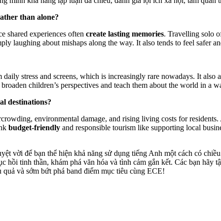
ứng minh khả năng lập luận đa chiều, đánh giá lợi ích xã hội, tầm quan 
rather than alone?
nce shared experiences often
create lasting memories
. Travelling solo 
ply laughing about mishaps along the way. It also tends to feel safer and
daily stress and screens, which is increasingly rare nowadays. It also a
 broaden children’s perspectives and teach them about the world in a w
al destinations?
crowding, environmental damage, and rising living costs for residents
ink
budget-friendly
and responsible tourism like supporting local busine
 tuyệt vời để bạn thể hiện khả năng sử dụng tiếng Anh một cách có chiều 
hục hồi tinh thần, khám phá văn hóa và tình cảm gắn kết. Các bạn hãy 
iệu quả và sớm bứt phá band điểm mục tiêu cùng ECE!