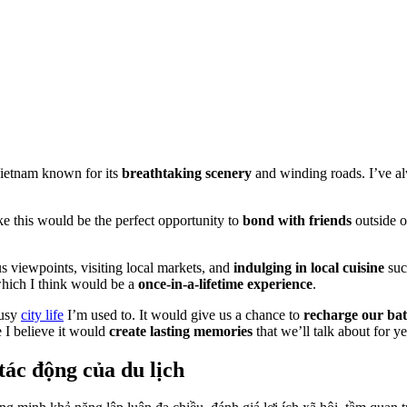
Vietnam known for its
breathtaking scenery
and winding roads. I’ve al
ike this would be the perfect opportunity to
bond with friends
outside o
 viewpoints, visiting local markets, and
indulging in local cuisine
suc
which I think would be a
once-in-a-lifetime experience
.
busy
city life
I’m used to. It would give us a chance to
recharge our bat
 I believe it would
create lasting memories
that we’ll talk about for ye
ác động của du lịch