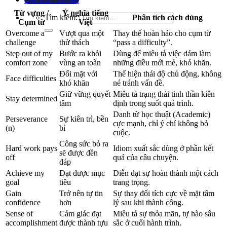
Từ vựng /
Ý nghĩa tiếng
Tìm kiếm:
Phân tích cách dùng
Cụm từ
Việt
Overcome a
Vượt qua một
Thay thế hoàn hảo cho cụm từ
challenge
thử thách
“pass a difficulty”.
Step out of my
Bước ra khỏi
Dùng để miêu tả việc dám làm
comfort zone
vùng an toàn
những điều mới mẻ, khó khăn.
Đối mặt với
Thể hiện thái độ chủ động, không
Face difficulties
khó khăn
né tránh vấn đề.
Giữ vững quyết
Miêu tả trạng thái tinh thần kiên
Stay determined
tâm
định trong suốt quá trình.
Danh từ học thuật (Academic)
Perseverance
Sự kiên trì, bền
cực mạnh, chỉ ý chí không bỏ
(n)
bỉ
cuộc.
Công sức bỏ ra
Hard work pays
Idiom xuất sắc dùng ở phần kết
sẽ được đền
off
quả của câu chuyện.
đáp
Achieve my
Đạt được mục
Diễn đạt sự hoàn thành một cách
goal
tiêu
trang trọng.
Gain
Trở nên tự tin
Sự thay đổi tích cực về mặt tâm
confidence
hơn
lý sau khi thành công.
Sense of
Cảm giác đạt
Miêu tả sự thỏa mãn, tự hào sâu
accomplishment
được thành tựu
sắc ở cuối hành trình.