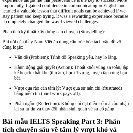
experience taught me that perseverance is the key to success. More
importantly, I gained confidence in communicating in English and
learned a valuable lesson that difficult goals can be achieved if we
stay patient and keep trying. It was a rewarding experience because
it completely changed the way I viewed challenges.
Phân tích kỹ thuật xây dựng câu chuyện (Storytelling):
Bài nói của thầy Nam Việt áp dụng cấu trúc bóc tách vấn đề vô
cùng logic:
Vấn đề (Problem): Trình độ Speaking yếu, hay lo lắng.
Hành động giải quyết (Action): Thoát khỏi vùng an toàn, lập
kế hoạch khắt khe (thu âm, học từ vựng, luyện tập cùng bạn
bè).
Vượt qua rào cản tâm lý: Vượt qua sự nản chí (frustrated)
bằng niềm tin (hard work pays off).
Phản ngẫm (Reflection): Không chỉ đạt điểm số mà còn nhận
lại sự tự tin và thay đổi nhân sinh quan về sự cố gắng.
Bài mẫu IELTS Speaking Part 3: Phân
tích chuyên sâu về tâm lý vượt khó và