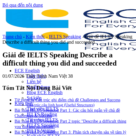
Bỏ qua đến nội dung
Trang chủ
-
Kiến thức
-
IELTS Speaking
-
Giải đề IELTS Speaking
Describe a difficult thing you did and succeeded
Giải đề IELTS Speaking Describe a
difficult thing you did and succeeded
ECE English
01/07/2026
Thầy Trịnh Nam Việt
38
Giới thiệu
Liên hệ
Tuyển dụng
Tóm Tắt Nội Dung Bài Viết
Blog ECE English
Sự kiện
Từ vựng & Cấu trúc ghi điểm chủ đề Challenges and Success
Kiến thức
Cấu trúc câu linh hoạt (Useful Structures)
Thư viện IELTS
Bài mẫu IELTS Speaking Part 1: Các câu hỏi ngắn về chủ đề
IELTS Reading
Challenges & Success
Từ vựng IELTS
Bài mẫu IELTS Speaking Part 2 topic “Describe a difficult thing
IELTS Speaking
you did and succeeded”
IELTS Writing
Bài mẫu IELTS Speaking Part 3: Phân tích chuyên sâu về tâm lý