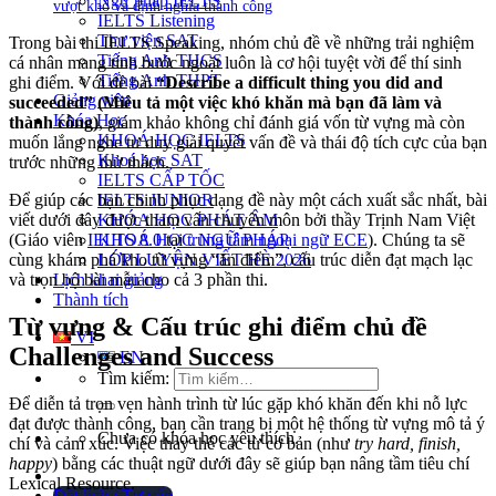
Ngữ pháp IELTS
vượt khó và định nghĩa thành công
IELTS Listening
Thư viện SAT
Trong bài thi IELTS Speaking, nhóm chủ đề về những trải nghiệm
Tiếng Anh THCS
cá nhân mang tính bước ngoặt luôn là cơ hội tuyệt vời để thí sinh
Tiếng Anh THPT
ghi điểm. Với đề bài
“Describe a difficult thing you did and
Giảng viên
succeeded” (Miêu tả một việc khó khăn mà bạn đã làm và
Khóa Học
thành công)
, giám khảo không chỉ đánh giá vốn từ vựng mà còn
KHOÁ HỌC IELTS
muốn lắng nghe tư duy giải quyết vấn đề và thái độ tích cực của bạn
Khoá học SAT
trước những thử thách.
IELTS CẤP TỐC
IELTS JUNIOR
Để giúp các bạn chinh phục dạng đề này một cách xuất sắc nhất, bài
KHÓA HỌC PHÁT ÂM
viết dưới đây được tham vấn chuyên môn bởi thầy Trịnh Nam Việt
KHOÁ HỌC NGỮ PHÁP
(Giáo viên
IELTS 8.0
tại
trung tâm ngoại ngữ ECE
). Chúng ta sẽ
LỚP LUYỆN VIẾT HÈ 2026
cùng khám phá kho từ vựng “ăn điểm”, cấu trúc diễn đạt mạch lạc
Lịch khai giảng
và trọn bộ bài mẫu cho cả 3 phần thi.
Thành tích
Từ vựng & Cấu trúc ghi điểm chủ đề
VI
Challenges and Success
EN
Tìm kiếm:
Để diễn tả trọn vẹn hành trình từ lúc gặp khó khăn đến khi nỗ lực
đạt được thành công, bạn cần trang bị một hệ thống từ vựng mô tả ý
Chưa có khóa học yêu thích.
chí và cảm xúc. Việc thay thế các từ cơ bản (như
try hard, finish,
happy
) bằng các thuật ngữ dưới đây sẽ giúp bạn nâng tầm tiêu chí
Lexical Resource.
Đặt lịch / Tư vấn