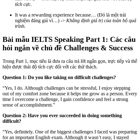
tích cực.
It was a rewarding experience because… (Đó là một trải
nghiệm đáng giá vì…) ->
Khẳng định giá trị của toàn bộ quá
trình.
Bài mẫu IELTS Speaking Part 1: Các câu
hỏi ngắn về chủ đề Challenges & Success
Trong Part 1, mục tiêu là đưa ra câu trả lời ngắn gọn, trực tiếp và thể
hiện được thái độ tích cực đối với các thử thách.
Question 1: Do you like taking on difficult challenges?
“Yes, I do. Although challenges can be stressful, I enjoy stepping
out of my comfort zone because it helps me grow as a person. Every
time I overcome a challenge, I gain confidence and feel a strong
sense of accomplishment.”
Question 2: Have you ever succeeded in doing something
difficult?
“Yes, definitely. One of the biggest challenges I faced was preparing
for an important English exam. Although it wasn’t easy, I stayed