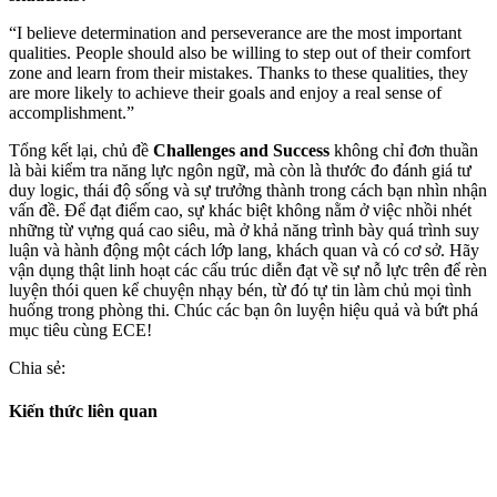
“I believe determination and perseverance are the most important
qualities. People should also be willing to step out of their comfort
zone and learn from their mistakes. Thanks to these qualities, they
are more likely to achieve their goals and enjoy a real sense of
accomplishment.”
Tổng kết lại, chủ đề
Challenges and Success
không chỉ đơn thuần
là bài kiểm tra năng lực ngôn ngữ, mà còn là thước đo đánh giá tư
duy logic, thái độ sống và sự trưởng thành trong cách bạn nhìn nhận
vấn đề. Để đạt điểm cao, sự khác biệt không nằm ở việc nhồi nhét
những từ vựng quá cao siêu, mà ở khả năng trình bày quá trình suy
luận và hành động một cách lớp lang, khách quan và có cơ sở. Hãy
vận dụng thật linh hoạt các cấu trúc diễn đạt về sự nỗ lực trên để rèn
luyện thói quen kể chuyện nhạy bén, từ đó tự tin làm chủ mọi tình
huống trong phòng thi. Chúc các bạn ôn luyện hiệu quả và bứt phá
mục tiêu cùng ECE!
Chia sẻ:
Kiến thức liên quan