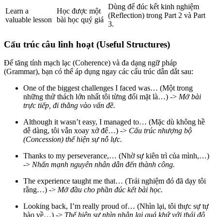
Dùng để đúc kết kinh nghiệm
Learn a
Học được một
(Reflection) trong Part 2 và Part
valuable lesson
bài học quý giá
3.
Cấu trúc câu linh hoạt (Useful Structures)
Để tăng tính mạch lạc (Coherence) và đa dạng ngữ pháp
(Grammar), bạn có thể áp dụng ngay các cấu trúc dẫn dắt sau:
One of the biggest challenges I faced was… (Một trong
những thử thách lớn nhất tôi từng đối mặt là…) ->
Mở bài
trực tiếp, đi thẳng vào vấn đề.
Although it wasn’t easy, I managed to… (Mặc dù không hề
dễ dàng, tôi vẫn xoay xở để…) ->
Cấu trúc nhượng bộ
(Concession) thể hiện sự nỗ lực.
Thanks to my perseverance,… (Nhờ sự kiên trì của mình,…)
->
Nhấn mạnh nguyên nhân dẫn đến thành công.
The experience taught me that… (Trải nghiệm đó đã dạy tôi
rằng…) ->
Mở đầu cho phần đúc kết bài học.
Looking back, I’m really proud of… (Nhìn lại, tôi thực sự tự
hào về…) ->
Thể hiện sự nhìn nhận lại quá khứ với thái độ