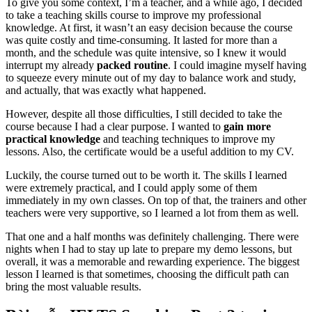
To give you some context, I’m a teacher, and a while ago, I decided
to take a teaching skills course to improve my professional
knowledge. At first, it wasn’t an easy decision because the course
was quite costly and time-consuming. It lasted for more than a
month, and the schedule was quite intensive, so I knew it would
interrupt my already
packed routine
. I could imagine myself having
to squeeze every minute out of my day to balance work and study,
and actually, that was exactly what happened.
However, despite all those difficulties, I still decided to take the
course because I had a clear purpose. I wanted to
gain more
practical knowledge
and teaching techniques to improve my
lessons. Also, the certificate would be a useful addition to my CV.
Luckily, the course turned out to be worth it. The skills I learned
were extremely practical, and I could apply some of them
immediately in my own classes. On top of that, the trainers and other
teachers were very supportive, so I learned a lot from them as well.
That one and a half months was definitely challenging. There were
nights when I had to stay up late to prepare my demo lessons, but
overall, it was a memorable and rewarding experience. The biggest
lesson I learned is that sometimes, choosing the difficult path can
bring the most valuable results.