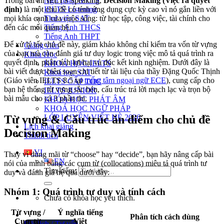
Ngữ pháp IELTS
Trong bài thi IELTS Speaking,
Decision Making (Việc ra quyết
IELTS Listening
định)
là một chủ đề có tính ứng dụng cực kỳ cao vì nó gắn liền với
Thư viện SAT
mọi khía cạnh của cuộc sống: từ học tập, công việc, tài chính cho
Tiếng Anh THCS
đến các mối quan hệ.
Tiếng Anh THPT
Để xử lý tốt chủ đề này, giám khảo không chỉ kiểm tra vốn từ vựng
Giảng viên
của bạn mà còn đánh giá tư duy logic trong việc mô tả quá trình ra
Khóa Học
quyết định, phân tích lợi/hại và đúc kết kinh nghiệm. Dưới đây là
KHOÁ HỌC IELTS
bài viết được biên soạn chi tiết từ tài liệu của thầy Đặng Quốc Thịnh
Khoá học SAT
(Giáo viên IELTS 8.5 tại
trung tâm ngoại ngữ ECE
), cung cấp cho
IELTS CẤP TỐC
bạn hệ thống từ vựng sắc bén, cấu trúc trả lời mạch lạc và trọn bộ
IELTS JUNIOR
bài mẫu cho cả 3 phần thi.
KHÓA HỌC PHÁT ÂM
KHOÁ HỌC NGỮ PHÁP
LỚP LUYỆN VIẾT HÈ 2026
Từ vựng & Cấu trúc ăn điểm cho chủ đề
Lịch khai giảng
Decision Making
Thành tích
VI
Thay vì dùng mãi từ “choose” hay “decide”, bạn hãy nâng cấp bài
EN
nói của mình bằng các cụm từ (collocations) miêu tả quá trình tư
Tìm kiếm:
duy và đánh giá hệ quả dưới đây:
Nhóm 1: Quá trình tư duy và tính cách
Chưa có khóa học yêu thích.
Từ vựng /
Ý nghĩa tiếng
Phân tích cách dùng
Cụm từ
Việt
Đặt lịch / Tư vấn