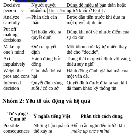
Decisive
Người quyết
Dùng để miêu tả bản thân hoặc
Tìm kiếm:
person
đoán
người khác ở Part 1.
Analyze
Phân tích cẩn
Bước đầu tiên trước khi đưa ra
carefully
thận
một quyết định lớn.
Put off
Trì hoãn việc ra
Dùng khi nói về nhược điểm của
making
quyết định
sự do dự.
decisions
Make up
Đưa ra quyết
Một idiom cực kỳ tự nhiên thay
one’s mind
định
thế cho “decide”.
Act
Hành động bốc
Trạng thái ra quyết định vội vàng,
impulsively
đồng
thiếu suy nghĩ.
Weigh the
Cân nhắc lợi và
Hành động đánh giá hai mặt của
pros and cons
hại
một vấn đề.
Informed
Quyết định sáng
Quyết định được đưa ra sau khi
decision
suốt / có cơ sở
đã tham khảo kỹ thông tin.
Nhóm 2: Yếu tố tác động và hệ quả
Từ vựng /
Ý nghĩa tiếng Việt
Phân tích cách dùng
Cụm từ
Possible
Những hậu quả có
Điều cần nghĩ đến trước khi
consequences
thể xảy ra
make up one’s mind
.