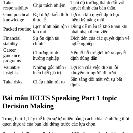
Take
Thái độ trưởng thành đối với
Chịu trách nhiệm
responsibility
quyết định của bản thân.
Gain practical
Đạt được kiến thức
Lợi ích khi quyết định học
knowledge
thực tế
thêm kỹ năng mới.
Lịch trình bận rộn /
Dùng để miêu tả khó khăn khi
Packed routine
kín mít
phải nhận thêm việc.
Financial
Sự ổn định tài
Đích đến của các quyết định về
stability
chính
nghề nghiệp.
Career
Chương trình
Yếu tố hỗ trợ giới trẻ ra quyết
guidance
hướng nghiệp
định đúng đắn.
programs
Valuable
Những góc nhìn /
Lợi ích của việc đi xin lời
insights
hiểu biết giá trị
khuyên từ người đi trước.
Sẵn sàng đối mặt với sự bất
Take risks
Chấp nhận rủi ro
định.
Bài mẫu IELTS Speaking Part 1 topic
Decision Making
Trong Part 1, hãy thể hiện sự tự nhiên bằng cách chia sẻ những thói
quen thực tế của bạn khi đứng trước các lựa chọn.