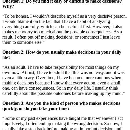
Question 1: Do you find it easy or difficult to make decisions?
Why?
“To be honest, I wouldn’t describe myself as a very decisive person.
I would blame it on the fact that I have a habit of analyzing
everything carefully, which can be useful at first. However, it also
makes me worry too much about the possible consequences. As a
result, I often put off making decisions, or sometimes I just leave
them to someone else.”
Question 2: How do you usually make decisions in your daily
life?
“As an adult, I have to take responsibility for most things on my
own now. At first, I have to admit that this was not easy, and it was
even a little scary. Over time, I have become more cautious when
making decisions because I know that every action, even a small
one, can have consequences. So in my daily life, I usually think
carefully about the possible outcomes before making up my mind.”
Question 3: Are you the kind of person who makes decisions
quickly, or do you take your time?
“Some of my past experiences have taught me that whenever I act
impulsively, I often end up making the wrong decision. So now, I
usually take a step back before making an important decision and