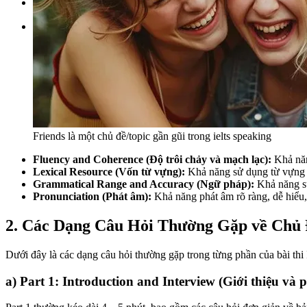
Đặt lịch / Tư vấn
Tìm kiếm:
Friends là một chủ đề/topic gần gũi trong ielts speaking
Fluency and Coherence (Độ trôi chảy và mạch lạc):
Khả năng
Lexical Resource (Vốn từ vựng):
Khả năng sử dụng từ vựng p
Grammatical Range and Accuracy (Ngữ pháp):
Khả năng sử
Pronunciation (Phát âm):
Khả năng phát âm rõ ràng, dễ hiểu,
2. Các Dạng Câu Hỏi Thường Gặp về Chủ 
Dưới đây là các dạng câu hỏi thường gặp trong từng phần của bài th
a) Part 1: Introduction and Interview (Giới thiệu và