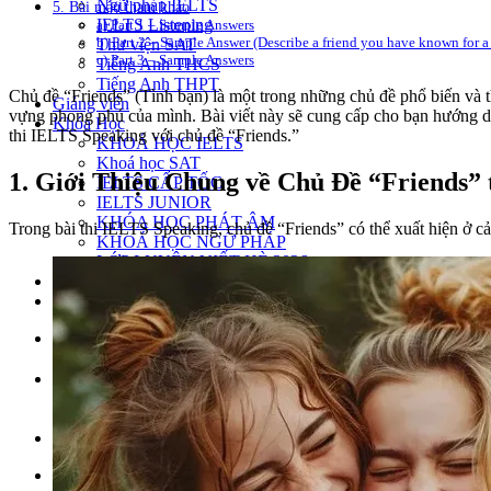
Ngữ pháp IELTS
5. Bài mẫu tham khảo
IELTS Listening
a) Part 1 – Sample Answers
b) Part 2 – Sample Answer (Describe a friend you have known for a
Thư viện SAT
c) Part 3 – Sample Answers
Tiếng Anh THCS
Tiếng Anh THPT
Chủ đề “Friends” (Tình bạn) là một trong những chủ đề phổ biến và t
Giảng viên
vựng phong phú của mình. Bài viết này sẽ cung cấp cho bạn hướng dẫn
Khóa Học
thi IELTS Speaking với chủ đề “Friends.”
KHOÁ HỌC IELTS
Khoá học SAT
1. Giới Thiệu Chung về Chủ Đề “Friends”
IELTS CẤP TỐC
IELTS JUNIOR
KHÓA HỌC PHÁT ÂM
Trong bài thi IELTS Speaking, chủ đề “Friends” có thể xuất hiện ở cả 
KHOÁ HỌC NGỮ PHÁP
LỚP LUYỆN VIẾT HÈ 2026
Lịch khai giảng
Thành tích
VI
EN
Tìm kiếm:
Chưa có khóa học yêu thích.