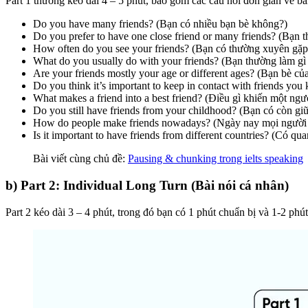
Part 1 thường kéo dài 4 – 5 phút, bao gồm các câu hỏi đơn giản về b
Do you have many friends? (Bạn có nhiều bạn bè không?)
Do you prefer to have one close friend or many friends? (Bạn 
How often do you see your friends? (Bạn có thường xuyên gặ
What do you usually do with your friends? (Bạn thường làm gì
Are your friends mostly your age or different ages? (Bạn bè củ
Do you think it’s important to keep in contact with friends you
What makes a friend into a best friend? (Điều gì khiến một ngư
Do you still have friends from your childhood? (Bạn có còn giữ 
How do people make friends nowadays? (Ngày nay mọi người 
Is it important to have friends from different countries? (Có q
Bài viết cùng chủ đề:
Pausing & chunking trong ielts speaking
b) Part 2: Individual Long Turn (Bài nói cá nhân)
Part 2 kéo dài 3 – 4 phút, trong đó bạn có 1 phút chuẩn bị và 1-2 ph