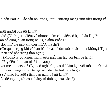
uan đến Part 2. Các câu hỏi trong Part 3 thường mang tính trừu tượng và
một người bạn tốt là gì?)
ends? (Những ưu điểm và nhược điểm của việc có bạn thân là gì?)
 bạn bè cũng quan trọng như gia đình không?)
 đổi như thế nào khi con người già đi?)
y? (Có quan trọng khi có bạn bè từ các nhóm tuổi khác nhau không? Tại 
g như thế nào trong tình bạn?)
? (Một số lý do khiến mọi người mất liên lạc với bạn bè là gì?)
hưởng đến tình bạn như thế nào?)
never met in person? (Bạn có nghĩ rằng có thể làm bạn với một người mà
 trò của mạng xã hội trong việc duy trì tình bạn là gì?)
(Sự khác biệt giữa tình bạn nam và nữ là gì?)
ào để mọi người có thể duy trì tình bạn xa cách?)
?