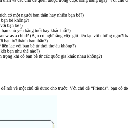
ản thân và các chủ đề quen thuộc trong cuộc sống hàng ngày. Với chủ đ
thích có một người bạn thân hay nhiều bạn bè?)
p bạn bè không?)
 với bạn bè?)
a bạn chủ yếu bằng tuổi hay khác tuổi?)
 knew as a child? (Bạn có nghĩ rằng việc giữ liên lạc với những người b
ời bạn trở thành bạn thân?)
liên lạc với bạn bè từ thời thơ ấu không?)
kết bạn như thế nào?)
uan trọng khi có bạn bè từ các quốc gia khác nhau không?)
út để nói về một chủ đề được cho trước. Với chủ đề “Friends”, bạn có th