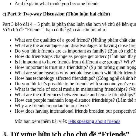
And explain what made you become friends
c) Part 3: Two-way Discussion (Thảo luận hai chiều)
Part 3 kéo dài 4 – 5 phút, là phần thảo luận sâu hơn về chủ đề liên q
Với chủ đề “Friends”, bạn có thể gặp các câu hỏi như:
What are the qualities of a good friend? (Những phẩm chất của 
What are the advantages and disadvantages of having close fri
Do you think friends are as important as family? (Bạn có nghĩ
How do friendships change as people get older? (Tình bạn thay
Is it important to have friends from different age groups? Wh
How important is trust in a friendship? (Sự tin tưởng quan trọn
What are some reasons why people lose touch with their friends
How has technology affected friendships? (Công nghệ đã ảnh 
Do you think it’s possible to be friends with someone you’ve 
What is the role of social media in maintaining friendships? (Vai
What are the differences between male and female friendships? 
How can people maintain long-distance friendships? (Làm thế n
Why are friends important in our lives?
How does having international friends broaden our perspective
Mời bạn xem thêm bài viết:
ielts speaking about friends
3. Từ vựng hữu ích cho chủ đề “Friends”