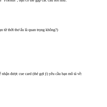
ề “Friends”, bạn có thể gặp các câu hỏi như:
ạn từ thời thơ ấu là quan trọng không?)
ể nhận được cue card (thẻ gợi ý) yêu cầu bạn mô tả về: