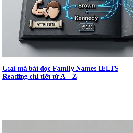
Giải mã bài đọc Family Names IELTS
Reading chi tiết từ A – Z