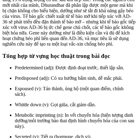
mới nhất của mình, Dhurandhar đã phân lập được một gene mà khi
bị chặn không cho biểu hiện, dường như sẽ tắt đi khả năng gây béo
của virus. Tế bào gốc chiết xuất từ tế bào mỡ khi tiếp xúc với AD-
36 sẽ phát triển đều đặn thành tế bào mỡ – nhưng khi tế bào gốc tiếp
xúc với virus AD-36 bị ức chế gene chủ chốt, các tế bào gốc không
biệt hóa nữa. Gene này dường như là điều kiện cần và đủ để kích
hoạt chứng béo phì liên quan đến AD-36, và mục tiêu là sử dụng
nghiên cứu này để tạo ra một loại vắc-xin chống béo phì.
Tổng hợp từ vựng học thuật trong bài đọc
Predetermined (adj): Được định đoạt trước, thiết lập sẵn.
Predisposed (adj): Có xu hướng bẩm sinh, dễ mắc phải.
Espoused (v): Tán thành, ủng hộ (một quan điểm, chính
sách).
Whittle down (v): Gọt giũa, cắt giảm dần.
Metabolic imprinting (n): In vết chuyển hóa (hiện tượng dinh
dưỡng/môi trường bào thai định hình chuyển hóa của con sau
này).
Secreted (v): Tiết ra (hormone, dịch vị).