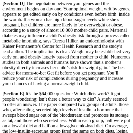
[Section D]
The nego
tiation between your genes and the
environment begins on day one. Your optimal weight, writ by genes,
appears to get edited early on by conditions even before birth, inside
the womb. If a woman has high blood-sugar levels while she’s
pregnant, her childre
n are more likely to be overweight or obese,
according to a study of almost 10,000 mother-child p
airs. Maternal
diabetes may influence a child’s obesity risk through a process called
metabolic imprinting, says Teresa H
il
lier, an endocrinologist with
Kaiser Permanente’s Center for Health Research and the study’s
lead author. The impl
ication is clear: Weight may be established very
early on, and obesity largely passed from mother to child. Numerous
studies in both animals and humans have shown that a mother’s
obesity directly increases her child’s risk for weight gain. The b
est
advice for moms-to-be: Get fit before you get pregnant. You’ll
reduce your risk of compl
ications during pregnancy and increase
your chances of having a normal-weight child.
[Section E]
It’s the $64,000 question: Which diets work? It got
people wondering: Isn’t there a better way to diet? A study seem
ed
to offer an answer. The paper compared two groups of adults: those
who, after eating, secreted high levels of insulin, a hormone that
sweeps blood sugar out of the bloodstream and promotes its storage
as fat, and those who secreted less. Within each group, half were put
on a low-fat diet and half
on a low-glycemic-load diet. On average,
the low-insulin-secreting group fared the same on both diets, lo
sing