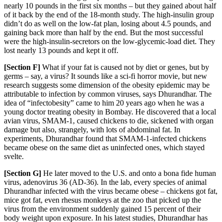
nearly 10 pounds in the first six months – but they gained about half
of it back by the end of t
he 18-month study. The high-insulin group
didn’t do as well on the low-fat plan, losing about 4.5 pounds, and
gaining back more than half by the end. But the most successful
were the high-insulin-secretors on the low-glycemic-load diet. They
lost nearly 13 pounds and kept it off.
[Section F]
What
if your fat is caused not by diet or genes, but by
germs – say, a virus? It sounds like a sci-fi horror movie, but new
research sug
gests some dimension of the obesity epidemic may be
attributable to infection by common viruses, says Dhurandhar. The
idea of “infectobesity” came to him 20 years ago when he was a
young doctor treating obesity in
Bombay. He discovered that a local
avian virus, SMAM-1, caused chickens to die, sickened with org
an
damage but also, strangely, with lots of abdominal fat. In
experiments, Dhurandhar found that SMAM-1
-infected chickens
became obese on the same diet as uninfected ones, which stayed
svelte.
[Section G]
He later moved
to the U.S. and onto a bona fide human
virus, adenovirus 36 (AD-36). In the lab, every species of animal
Dhurandhar infected with the virus became obese – chickens got fat,
mice got fat, even rhesus monkeys at the zoo tha
t picked up the
virus from the environment suddenly gained 15 percent
of their
body weight upon exposure. In his
latest
studies, Dhurandhar has