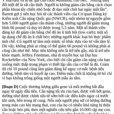
Y Harvard và là tác giả của cuốn
Waistland
, cho biết: “Những thay
đổi triệt để là rất cần thiết. Người ta không giảm cân bằng cách chọn
phần khoai tây chiên nhỏ hoặc đi dạo một chút hai ngày một lần”.
Barrett gợi ý nên học hỏi từ các thành viên của Cơ quan Đăng ký
Kiểm soát Cân nặng Quốc gia (NWCR), một nhóm tự nguyện gồm
hơn 5.000 người giảm cân thành công, những người đã giảm trung
bình 66 pound và duy trì được trong 5,5 năm. Một số thành viên
đăng ký đã giảm cân bằng chế độ ăn ít tinh bột (low-carb); một số
áp dụng chế độ ăn ít chất béo; những người khác loại bỏ thực phẩm
tinh chế. Có người tự làm một mình; số khác dựa vào tư vấn tâm lý.
Dù vậy, không phải ai cũng có thể giảm 66 pound và không phải ai
cũng cần như thế. Mục tiêu không nên là trở nên gầy, mà là trở nên
khỏe mạnh. Jeffrey Friedman, nhà di truyền học tại Đại học
Rockefeller của New York, cho biết chỉ cần giảm cân nặng của bạn
xuống mức thấp trong phạm vi thiết lập sẵn của cơ thể là đủ. Giảm
dù chỉ 10 pound cũng làm giảm đáng kể nguy cơ mắc bệnh tiểu
đường, bệnh tim và huyết áp cao. Điểm mấu chốt là không từ bỏ chỉ
vì bạn không trông giống một người mẫu áo tắm.
[Đoạn D]
Cuộc thương lượng giữa gene và môi trường bắt đầu
ngay từ ngày đầu tiên. Cân nặng tối ưu của bạn, được viết bởi gene,
dường như được chỉnh sửa từ sớm bởi các điều kiện ngay cả trước
khi sinh, bên trong tử cung. Nếu một người phụ nữ có lượng đường
trong máu cao khi mang thai, con của họ có nhiều khả năng bị thừa
cân hoặc béo phì, theo một nghiên cứu trên gần 10.000 cặp mẹ con.