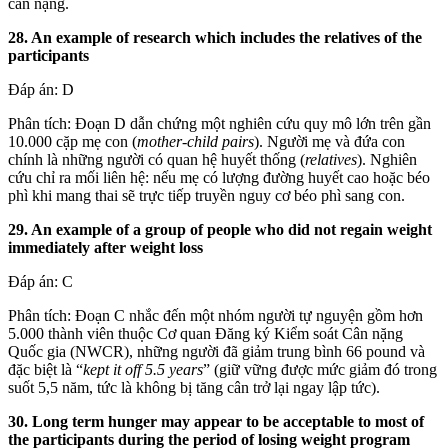
cân nặng.
28. An example of research which includes the relatives of the
participants
Đáp án: D
Phân tích: Đoạn D dẫn chứng một nghiên cứu quy mô lớn trên gần
10.000 cặp mẹ con (
mother-child pairs
). Người mẹ và đứa con
chính là những người có quan hệ huyết thống (
relatives
). Nghiên
cứu chỉ ra mối liên hệ: nếu mẹ có lượng đường huyết cao hoặc béo
phì khi mang thai sẽ trực tiếp truyền nguy cơ béo phì sang con.
29. An example of a group of people who did not regain weight
immediately after weight loss
Đáp án: C
Phân tích: Đoạn C nhắc đến một nhóm người tự nguyện gồm hơn
5.000 thành viên thuộc Cơ quan Đăng ký Kiểm soát Cân nặng
Quốc gia (NWCR), những người đã giảm trung bình 66 pound và
đặc biệt là “
kept it off 5.5 years
” (giữ vững được mức giảm đó trong
suốt 5,5 năm, tức là không bị tăng cân trở lại ngay lập tức).
30. Long term hunger may appear to be acceptable to most of
the participants during the period of losing weight program