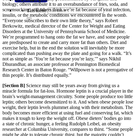
biology; others attribute it to a
n overabu
ndance of fries, soda, and
screensucking; still others think we’re fa
t because of viral infection,
Tìm kiếm:
insulin, or the metabolic conditions we encountered i
n the womb.
“Everyone subscribes to their own little theory,” says Robert
Berkowitz, me
dical director of the Center for Weight and Eating
Disorders at the University of Pennsylvania School of Medic
ine.
We’re pr
ogrammed to hang onto the fat we have, and some people
are predisposed to create and carry more fat than o
thers. Diet and
exercise help, bu
t in the end the solution will inevitably be more
complicated than pushing away the plate and going for a
walk. “It’s
not as simple as ‘You’re fat because you’re lazy,’” says Nikhil
Dhurandhar, an associate professor at Pennington Biomedical
Research Center in Baton Rouge. “Willpower is
not a prerogative of
thin people. It’s distributed equally.”
[Section B]
Science may
still be years away from giving us a
miracle formula for fat-loss. Hormone leptin is a crucial player in the
brain’s weight-management circuitry. Some
people produce too little
leptin; others become desensitized to it. And when obese people lose
weight, their lep
tin levels plummet along with their metabolism. The
body becomes more efficient at using fuel and conserving fat, which
makes it tough to keep the weight off. Obes
e dieters’ bodies go into
a state of chronic hunger, a feeling Rudolph Leibel, an obesity
researcher at Columbia University, compares to thirst. “Some
people
might be able to tolerate chronic thirst, but the majority couldn’t