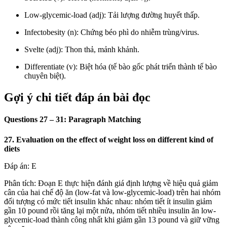
Low-glycemic-load (adj): Tải lượng đường huyết thấp.
Infectobesity (n): Chứng béo phì do nhiễm trùng/virus.
Svelte (adj): Thon thả, mảnh khảnh.
Differentiate (v): Biệt hóa (tế bào gốc phát triển thành tế bào
chuyên biệt).
Gợi ý chi tiết đáp án bài đọc
Questions 27 – 31: Paragraph Matching
27. Evaluation on the effect of weight loss on different kind of
diets
Đáp án: E
Phân tích: Đoạn E thực hiện đánh giá định lượng về hiệu quả giảm
cân của hai chế độ ăn (low-fat và low-glycemic-load) trên hai nhóm
đối tượng có mức tiết insulin khác nhau: nhóm tiết ít insulin giảm
gần 10 pound rồi tăng lại một nửa, nhóm tiết nhiều insulin ăn low-
glycemic-load thành công nhất khi giảm gần 13 pound và giữ vững