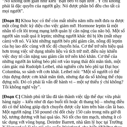
“Nó không đơn giản như kiểu ‘Bạn béo vì bạn lười’. Ý chí không
phải là đặc quyền của người gầy. Nó được phân bổ đều cho tất cả
mọi người”.
[Đoạn B]
Khoa học có thể còn mất nhiều năm nữa mới đưa ra được
một công thức kỳ diệu cho việc giảm mỡ. Hormone leptin là một
nhân tố cốt lõi trong mạng lưới quản lý cân nặng của não bộ. Một số
người sản xuất quá ít leptin; những người khác thì bị lờn (mất nhạy
cảm) với nó. Và khi những người béo phì giảm cân, nồng độ leptin
của họ lao dốc cùng với tốc độ chuyển hóa. Cơ thể trở nên hiệu quả
hơn trong việc sử dụng nhiên liệu và tích trữ mỡ, điều này khiến
việc duy trì cân nặng sau giảm cân trở nên khó khăn. Cơ thể của
những người ăn kiêng béo phì rơi vào trạng thái đói mãn tính, một
cảm giác mà Rudolph Leibel, nhà nghiên cứu béo phì tại Đại học
Columbia, so sánh với cơn khát. Leibel nói: “Một số người có thể
chịu đựng được cơn khát mãn tính, nhưng đại đa số không thể chịu
đựng nổi. Đó có phải là vấn đề hành vi – một sự thiếu ý chí không?
Tôi không nghĩ vậy”.
[Đoạn C]
Chính phủ từ lâu đã tán thành việc tập thể dục vừa phải
hàng ngày – kiểu như đi dạo buổi tối hoặc đi thang bộ – nhưng điều
đó có thể không giúp dịch chuyển được cây kim trên bàn cân là bao.
Một người nặng 150 pound chỉ đốt cháy 150 calo trong nửa giờ đi
bộ, tương đương với hai quả táo. Nó tốt cho tim mạch, nhưng ít có
tác dụng với vòng bụng. Deirdre Barrett, nhà tâm lý học tại Trường