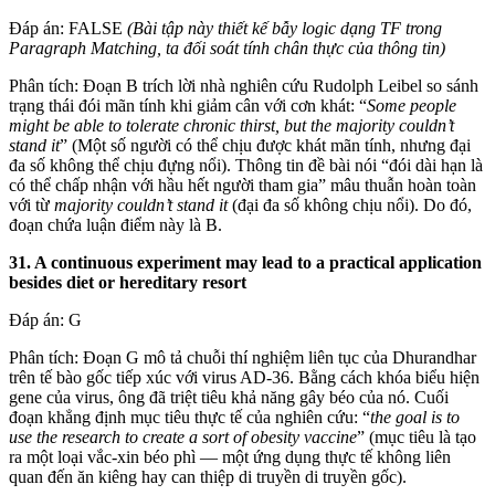
Đáp án: FALSE
(Bài tập này thiết kế bẫy logic dạng TF trong
Paragraph Matching, ta đối soát tính chân thực của thông tin)
Phân tích: Đoạn B trích lời nhà nghiên cứu Rudolph Leibel so sánh
trạng thái đói mãn tính khi giảm cân với cơn khát: “
Some people
might be able to tolerate chronic thirst, but the majority couldn’t
stand it
” (Một số người có thể chịu được khát mãn tính, nhưng đại
đa số không thể chịu đựng nổi). Thông tin đề bài nói “đói dài hạn là
có thể chấp nhận với hầu hết người tham gia” mâu thuẫn hoàn toàn
với từ
majority couldn’t stand it
(đại đa số không chịu nổi). Do đó,
đoạn chứa luận điểm này là B.
31. A continuous experiment may lead to a practical application
besides diet or hereditary resort
Đáp án: G
Phân tích: Đoạn G mô tả chuỗi thí nghiệm liên tục của Dhurandhar
trên tế bào gốc tiếp xúc với virus AD-36. Bằng cách khóa biểu hiện
gene của virus, ông đã triệt tiêu khả năng gây béo của nó. Cuối
đoạn khẳng định mục tiêu thực tế của nghiên cứu: “
the goal is to
use the research to create a sort of obesity vaccine
” (mục tiêu là tạo
ra một loại vắc-xin béo phì — một ứng dụng thực tế không liên
quan đến ăn kiêng hay can thiệp di truyền di truyền gốc).