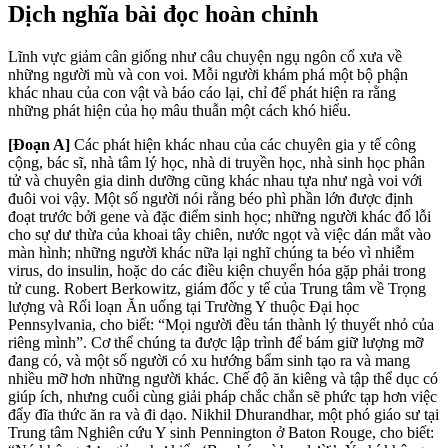
Dịch nghĩa bài đọc hoàn chỉnh
Lĩnh vực giảm cân giống như câu chuyện ngụ ngôn cổ xưa về
những người mù và con voi. Mỗi người khám phá một bộ phận
khác nhau của con vật và báo cáo lại, chỉ để phát hiện ra rằng
những phát hiện của họ mâu thuẫn một cách khó hiểu.
[Đoạn A]
Các phát hiện khác nhau của các chuyên gia y tế công
cộng, bác sĩ, nhà tâm lý học, nhà di truyền học, nhà sinh học phân
tử và chuyên gia dinh dưỡng cũng khác nhau tựa như ngà voi với
đuôi voi vậy. Một số người nói rằng béo phì phần lớn được định
đoạt trước bởi gene và đặc điểm sinh học; những người khác đổ lỗi
cho sự dư thừa của khoai tây chiên, nước ngọt và việc dán mắt vào
màn hình; những người khác nữa lại nghĩ chúng ta béo vì nhiễm
virus, do insulin, hoặc do các điều kiện chuyển hóa gặp phải trong
tử cung. Robert Berkowitz, giám đốc y tế của Trung tâm về Trọng
lượng và Rối loạn Ăn uống tại Trường Y thuộc Đại học
Pennsylvania, cho biết: “Mọi người đều tán thành lý thuyết nhỏ của
riêng mình”. Cơ thể chúng ta được lập trình để bám giữ lượng mỡ
đang có, và một số người có xu hướng bẩm sinh tạo ra và mang
nhiều mỡ hơn những người khác. Chế độ ăn kiêng và tập thể dục có
giúp ích, nhưng cuối cùng giải pháp chắc chắn sẽ phức tạp hơn việc
đẩy đĩa thức ăn ra và đi dạo. Nikhil Dhurandhar, một phó giáo sư tại
Trung tâm Nghiên cứu Y sinh Pennington ở Baton Rouge, cho biết: