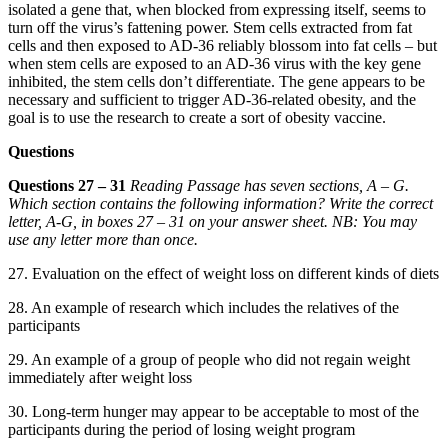
isolated a gene that, when blocked from expressing itself, seems to
turn off the virus’s f
attening power. Stem cells extracted from fat
cells and then exposed to AD-36 reliably bloss
om into fat cells – but
when stem cells are exposed to an AD-36 virus with the key gene
inhibited, the stem cells
don’t
differentiate. The gene appears to be
necessary and sufficient to trigger AD-36-related obesity, and the
goal is to use
the research to create a sort of obesity vaccine.
Questions
Questions 27 – 31
Reading Passage has seven sections, A – G.
Which section contains the following information? Write the correct
letter, A-G, in boxes 27 – 31 on your answer sheet. NB: You may
use any letter more than once.
27. Evaluation on the effect of weight loss on different kinds of diets
28. An example of research which includes the relatives of the
participants
29. An example of a group of people who di
d not regain weight
immediately after weight loss
30. Long-term hunger may appear to be acceptable to most of the
participants during the period of losing weight program