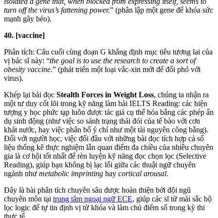
isolated a gene that, when blocked from expressing itself, seems to
turn off the virus’s fattening power.
” (phân lập một gene để khóa sức
mạnh gây béo).
40. [vaccine]
Phân tích: Câu cuối cùng đoạn G khẳng định mục tiêu tương lai của
vị bác sĩ này: “
the goal is to use the research to create a sort of
obesity vaccine.
” (phát triển một loại vắc-xin mới để đối phó với
virus).
Khép lại bài đọc
Stealth Forces in Weight Loss
, chúng ta nhận ra
một tư duy cốt lõi trong kỹ năng làm bài IELTS Reading: các hiện
tượng y học phức tạp luôn được tác giả cụ thể hóa bằng các phép ẩn
dụ sinh động (như việc so sánh trạng thái đói của tế bào với cơn
khát nước, hay việc phân bổ ý chí như một tài nguyên công bằng).
Đối với người học, việc đối đầu với những bài đọc tích hợp cả số
liệu thống kê thực nghiệm lẫn quan điểm đa chiều của nhiều chuyên
gia là cơ hội tốt nhất để rèn luyện kỹ năng đọc chọn lọc (Selective
Reading), giúp bạn không bị lạc lối giữa các thuật ngữ chuyên
ngành như
metabolic imprinting
hay
cortical arousal
.
Đây là bài phân tích chuyên sâu được hoàn thiện bởi đội ngũ
chuyên môn tại
trung tâm ngoại ngữ ECE
, giúp các sĩ tử mài sắc bộ
lọc logic để tự tin định vị từ khóa và làm chủ điểm số trong kỳ thi
thực tế.