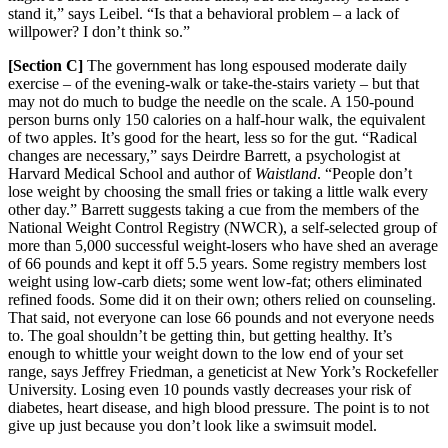
stand it,” says Leibel. “Is that a behavioral problem – a lack of
willpower? I don’t think so.”
[Section C]
The go
vernment has long espoused moderate daily
exercise – of the evening-walk or take-the-stairs variety – but that
may not do much to budge the needle on the scale. A 150-pound
person burns only 150 calories on a half-hour walk, the equivalent
of two apples. It’s good for the heart, less so for the gut. “Radical
c
hanges are necessary,” says Deirdre Barrett, a psychologist at
Harvard Medical School and author of
Wais
tland
. “People
don’t
lose weight by choosing the small fries or taking a little walk every
other day.” Barrett suggests taking a cue from the members of the
National Weight Control Registry (NWCR), a self-selected group of
more than 5,000 successful weight-loser
s who have shed an average
of 66 pounds and kept it off 5.5 years. So
me registry members lost
weight using low-ca
rb diets; some went low-fat; others eliminated
refined foods. Some did it on their own; others rel
ied on counseling.
T
hat s
aid, not everyone can lose 66 pounds and not everyone needs
to. The goal shouldn’t b
e getting thin, but getting
health
y. It’s
enough to whittle your weight down to the low end of your set
range, says Jeffrey Friedman, a geneticist at
New York’s Rockefeller
University. Losing even 10 pounds vastly decreases your risk of
diabetes, heart disease, and high blood pressure. T
he point is to not
give up just because you don’t look like a swimsuit model.