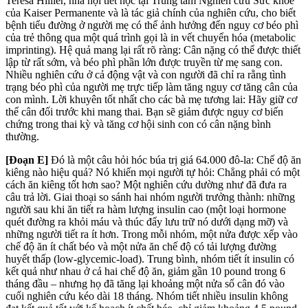
Teresa Hillier, nhà nội tiết học tại Trung tâm Nghiên cứu Sức khỏe
của Kaiser Permanente và là tác giả chính của nghiên cứu, cho biết
bệnh tiểu đường ở người mẹ có thể ảnh hưởng đến nguy cơ béo phì
của trẻ thông qua một quá trình gọi là in vết chuyển hóa (metabolic
imprinting). Hệ quả mang lại rất rõ ràng: Cân nặng có thể được thiết
lập từ rất sớm, và béo phì phần lớn được truyền từ m
ẹ sang con.
Nhiều nghiên cứu ở cả động vật và con người đã chỉ ra rằng tình
trạng béo phì của người mẹ trực tiếp làm tăng nguy cơ tăng cân của
con mình. Lời khuyên tốt nhất cho các bà mẹ
tương
lai: Hãy giữ cơ
thể cân đối trước khi mang thai. Bạn sẽ giảm được nguy cơ biến
chứng trong thai kỳ và tăng cơ hội sinh con có cân nặng bình
thường.
[Đoạn E]
Đó là một câu hỏi hóc búa trị giá 64.000 đô-la: Chế độ ăn
kiêng nào hiệu quả? Nó khiến mọi người tự hỏi: Chẳng phải có một
cách ăn kiêng tốt hơn sao? Một nghiên cứu dường như đã đưa ra
câu trả lời. Giai thoại so sánh hai nhóm người trưởng thành: những
người sau khi ăn tiết ra hàm lượng insulin cao (một loại hormone
quét đường ra khỏi máu và thúc đẩy lưu trữ nó dưới dạng mỡ) và
những người tiết ra ít hơn. Trong mỗi nhóm, một nửa được xếp vào
chế độ ăn ít chất béo và một nửa ăn chế độ có tải lượng đường
huyết thấp (low-glycemic-load). Trung bình, nhóm tiết ít insulin có
kết quả như nhau ở cả hai chế độ ăn, giảm gần 10 pound trong 6
tháng đầu – nhưng họ đã tăng lại khoảng một nửa số cân đó vào
cuối nghiên cứu kéo dài 18 tháng. Nhóm tiết nhiều insulin không