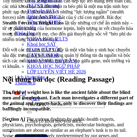
Ngữ pháp IELTS
Tuy nhiên, khi tỷ lệ người thừa cân tiếp tục leo thang trên toàn cầu,
IELTS Listening
các nhà khoa học bắt đầu nhận ra béo phì là một ma trận sinh học
Thư viện SAT
phức tạp được điều khiển bởi những “lực lượng ngầm” (stealth
Tiếng Anh THCS
forces) nằm ngoài tầm kiểm soát của ý chí con người. Bài đọc
Tiếng Anh THPT
Stealth Forces in Weight Loss
lật tẩy những cơ chế ẩn mình này –
Giảng viên
từ sự phản kháng của hormone leptin, hiện tượng in vết chuyển hóa
Khóa Học
trong tử cung người mẹ, cho đến giả thuyết gây sốc về “béo phì do
KHOÁ HỌC IELTS
nhiễm trùng” (infectobesity).
Khoá học SAT
IELTS CẤP TỐC
Đối với các thí sinh IELTS, đây là một văn bản y sinh học chuyên
IELTS JUNIOR
sâu đặc trưng, đòi hỏi khả năng quản lý thông tin đa nguồn và bóc
KHÓA HỌC PHÁT ÂM
tách các mối quan hệ nhân quả phức tạp giữa gene, môi trường và
KHOÁ HỌC NGỮ PHÁP
vi khuẩn.
LỚP LUYỆN VIẾT HÈ 2026
Lịch khai giảng
Nội dung bài đọc (Reading Passage)
Thành tích
The field of weight loss is like the ancient fable about the blind
VI
men and the elephant. Each man investigates a different part of
EN
the animal and reports back, only to discover their findings are
Tìm kiếm:
bafflingly incompatible.
[Section A]
Th
e various findings by public-health experts,
Chưa có khóa học yêu thích.
physicians, psychologists, geneticists, molecular biologists, and
nutritionists are about as similar as an elephant’s tusk is to its tail.
Some say obesity is
largely predetermined by our genes and
Đặt lịch / Tư vấn