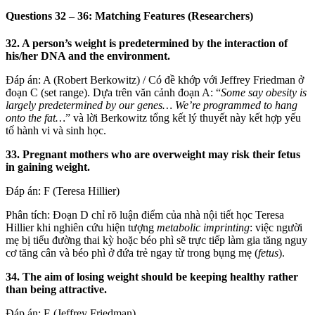
Questions 32 – 36: Matching Features (Researchers)
32. A person’s weight is predetermined by the interaction of
his/her DNA and the environment.
Đáp án: A (Robert Berkowitz) / Có đề khớp với Jeffrey Friedman ở
đoạn C (set range). Dựa trên văn cảnh đoạn A: “
Some say obesity is
largely predetermined by our genes… We’re programmed to hang
onto the fat…
” và lời Berkowitz tổng kết lý thuyết này kết hợp yếu
tố hành vi và sinh học.
33. Pregnant mothers who are overweight may risk their fetus
in gaining weight.
Đáp án: F (Teresa Hillier)
Phân tích: Đoạn D chỉ rõ luận điểm của nhà nội tiết học Teresa
Hillier khi nghiên cứu hiện tượng
metabolic imprinting
: việc người
mẹ bị tiểu đường thai kỳ hoặc béo phì sẽ trực tiếp làm gia tăng nguy
cơ tăng cân và béo phì ở đứa trẻ ngay từ trong bụng mẹ (
fetus
).
34. The aim of losing weight should be keeping healthy rather
than being attractive.
Đáp án: E (Jeffrey Friedman)