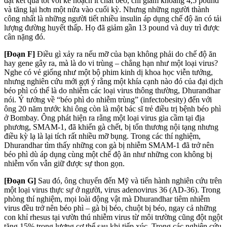
đạt kết quả tốt với kế hoạch ít chất béo, chỉ giảm khoảng 4,5 pound
và tăng lại hơn một nửa vào cuối kỳ. Nhưng những người thành
công nhất là những người tiết nhiều insulin áp dụng chế độ ăn có tải
lượng đường huyết thấp. Họ đã giảm gần 13 pound và duy trì được
cân nặng đó.
[Đoạn F]
Điều gì xảy ra nếu mỡ của bạn không phải do chế độ ăn
hay gene gây ra, mà là do vi trùng – chẳng hạn như một loại virus?
Nghe có vẻ giống như một bộ phim kinh dị khoa học viễn tưởng,
nhưng nghiên cứu mới gợi ý rằng một khía cạnh nào đó của đại dịch
béo phì có thể là do nhiễm các loại virus thông thường, Dhurandhar
nói. Ý tưởng về “béo phì do nhiễm trùng” (infectobesity) đến với
ông 20 năm trước khi ông còn là một bác sĩ trẻ điều trị bệnh béo phì
ở Bombay. Ông phát hiện ra rằng một loại virus gia cầm tại địa
phương, SMAM-1, đã khiến gà chết, bị tổn thương nội tạng nhưng
điều kỳ lạ là lại tích rất nhiều mỡ bụng. Trong các thí nghiệm,
Dhurandhar tìm thấy những con gà bị nhiễm SMAM-1 đã trở nên
béo phì dù áp dụng cùng một chế độ ăn như những con không bị
nhiễm vốn vẫn giữ được sự thon gọn.
[Đoạn G]
Sau đó, ông chuyển đến Mỹ và tiến hành nghiên cứu trên
một loại virus thực sự ở người, virus adenovirus 36 (AD-36). Trong
phòng thí nghiệm, mọi loài động vật mà Dhurandhar tiêm nhiễm
virus đều trở nên béo phì – gà bị béo, chuột bị béo, ngay cả những
con khỉ rhesus tại vườn thú nhiễm virus từ môi trường cũng đột ngột
tăng 15% trọng lượng cơ thể sau khi tiếp xúc. Trong các nghiên cứu