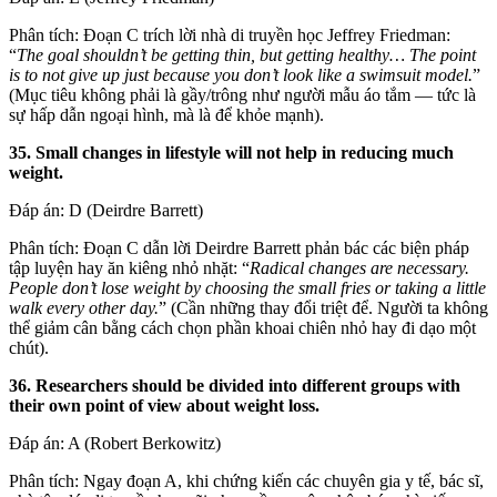
Phân tích: Đoạn C trích lời nhà di truyền học Jeffrey Friedman:
“
The goal shouldn’t be getting thin, but getting healthy… The point
is to not give up just because you don’t look like a swimsuit model.
”
(Mục tiêu không phải là gầy/trông như người mẫu áo tắm — tức là
sự hấp dẫn ngoại hình, mà là để khỏe mạnh).
35. Small changes in lifestyle will not help in reducing much
weight.
Đáp án: D (Deirdre Barrett)
Phân tích: Đoạn C dẫn lời Deirdre Barrett phản bác các biện pháp
tập luyện hay ăn kiêng nhỏ nhặt: “
Radical changes are necessary.
People don’t lose weight by choosing the small fries or taking a little
walk every other day.
” (Cần những thay đổi triệt để. Người ta không
thể giảm cân bằng cách chọn phần khoai chiên nhỏ hay đi dạo một
chút).
36. Researchers should be divided into different groups with
their own point of view about weight loss.
Đáp án: A (Robert Berkowitz)
Phân tích: Ngay đoạn A, khi chứng kiến các chuyên gia y tế, bác sĩ,