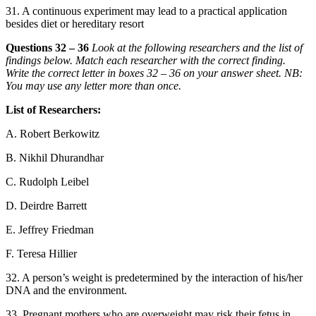
31. A continuous experiment may l
ead to a practical application
besid
es diet or hereditary resort
Questions 32 – 36
Look at the following researchers and the list of
findings below. Match each researcher with the correct finding.
Write the correct lette
r in boxes 32 – 36 on your answer sheet. NB:
You may use any letter more than once.
List of Researchers:
A. Robert Berkowitz
B. Nikhil Dhurandhar
C. Rudolph Leibel
D. Deirdre Barrett
E. Jeffrey Friedman
F. Teresa Hillier
32. A person’s weight is predetermined by the interaction
of his/her
DNA and the environment.
33. Pregnant mothers who are overweight may risk their fetus in