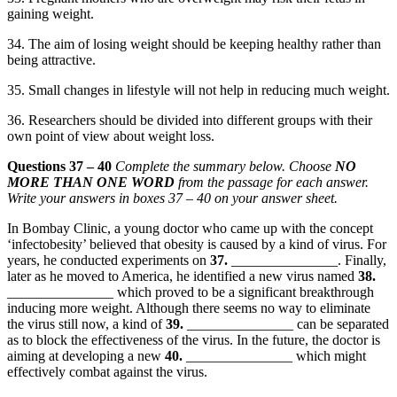
gaining weight.
34. The aim of losing weight should be keeping healthy rather than
being attractive.
35. Small changes in lifestyle will not help in reducing much weight.
36. Researchers should be
divided
into different groups with their
own point of view about weight loss.
Questions 37 – 40
Complete the summary below. Choose
NO
MORE THAN ONE WORD
from the passage for each answer.
Write your answers in boxes 37 – 40 on your answer sheet.
In Bombay Clinic, a
young doctor who came up with the concept
‘infectobesity’ believed that obesity is caused by a kind of virus. For
years, he conducted experiments on
37.
_______________. Finally,
later as he moved to
America, he identified a new
virus named
38.
_______________ which proved to be a significant breakthrough
inducing more weight. Although there seems no way to eliminate
the virus still now, a kind of
39.
_______________ can be separated
as to block the
effectiveness of the virus. In the future, the doctor is
aiming at developing a new
40.
_______________ which might
effectively combat against the virus.