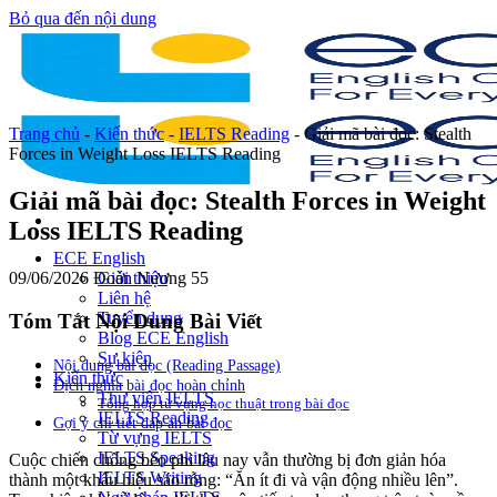
Bỏ qua đến nội dung
Trang chủ
-
Kiến thức
-
IELTS Reading
-
Giải mã bài đọc: Stealth
Forces in Weight Loss IELTS Reading
Giải mã bài đọc: Stealth Forces in Weight
Loss IELTS Reading
ECE English
09/06/2026
Đoàn Nương
55
Giới thiệu
Liên hệ
Tuyển dụng
Tóm Tắt Nội Dung Bài Viết
Blog ECE English
Sự kiện
Nội dung bài đọc (Reading Passage)
Kiến thức
Dịch nghĩa bài đọc hoàn chỉnh
Thư viện IELTS
Tổng hợp từ vựng học thuật trong bài đọc
IELTS Reading
Gợi ý chi tiết đáp án bài đọc
Từ vựng IELTS
IELTS Speaking
Cuộc chiến chống béo phì lâu nay vẫn thường bị đơn giản hóa
IELTS Writing
thành một khẩu hiệu sáo rỗng: “Ăn ít đi và vận động nhiều lên”.