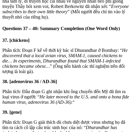
nhà tâm lý, di truyền học cãi nhau về nguyên nhân béo phì giống
truyện Thầy bói xem voi, Robert Berkowitz đã nhận xét: “
Everyone
subscribes to their own little theory
” (Mỗi người đều chỉ tin vào lý
thuyết nhỏ của riêng họ).
Questions 37 – 40: Summary Completion (One Word Only)
37. [chickens]
Phân tích: Đoạn F kể về thời kỳ bác sĩ Dhurandhar ở Bombay: “
He
discovered that a local avian virus, SMAM-1, caused chickens to
die… In experiments, Dhurandhar found that SMAM-1-infected
chickens became obese…
” (Ông tiến hành các thí nghiệm trên đối
tượng là loài gà).
38. [adenovirus 36 / AD-36]
Phân tích: Đầu đoạn G ghi nhận khi ông chuyển đến Mỹ đã tìm ra
loại virus ở người: “
He later moved to the U.S. and onto a bona fide
human virus, adenovirus 36 (AD-36).
“
39. [gene]
Phân tích: Đoạn G giải thích dù chưa diệt được virus nhưng họ đã
tìm ra cách cô lập cấu trúc sinh học của nó: “
Dhurandhar has