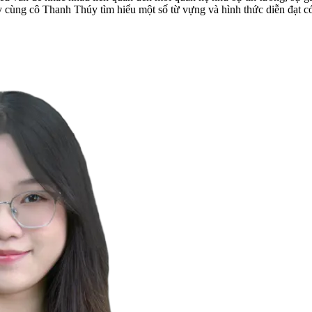
ãy cùng cô Thanh Thúy tìm hiểu một số từ vựng và hình thức diễn đạt c