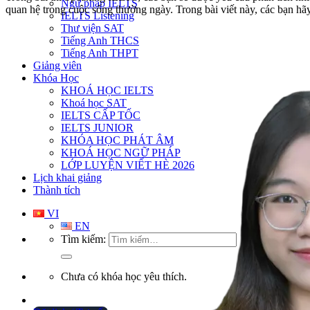
Ngữ pháp IELTS
quan hệ trong cuộc sống thường ngày.
Trong bài viết này, các bạn h
IELTS Listening
Thư viện SAT
Tiếng Anh THCS
Tiếng Anh THPT
Giảng viên
Khóa Học
KHOÁ HỌC IELTS
Khoá học SAT
IELTS CẤP TỐC
IELTS JUNIOR
KHÓA HỌC PHÁT ÂM
KHOÁ HỌC NGỮ PHÁP
LỚP LUYỆN VIẾT HÈ 2026
Lịch khai giảng
Thành tích
VI
EN
Tìm kiếm:
Chưa có khóa học yêu thích.