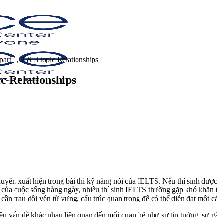
rt 1, 2 & 3 topic Relationships
c Relationships
ên xuất hiện trong bài thi kỹ năng nói của IELTS. Nếu thí sinh được hỏ
 của cuộc sống hàng ngày, nhiều thí sinh IELTS thường gặp khó khăn t
n cần trau dồi vốn từ vựng, cấu trúc quan trọng để có thể diễn đạt một 
ều vấn đề khác nhau liên quan đến mối quan hệ như sự tin tưởng, sự g