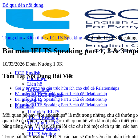
Bỏ qua đến nội dung
Trang chủ
-
Kiến thức
-
IELTS Speaking
-
Bài mẫu IELTS Speaking pa
Bài mẫu IELTS Speaking part 1, 2 & 3 topi
10/03/2026
Đoàn Nương
1.9K
ECE English
Tóm Tắt Nội Dung Bài Viết
Giới thiệu
Liên hệ
Gợi ý từ vựng và cấu trúc hữu ích cho chủ đề Relationships
Tuyển dụng
Bài mẫu IELTS Speaking Part 1 chủ đề Relationship
Blog ECE English
Bài mẫu IELTS Speaking Part 2 chủ đề Relationship
Sự kiện
Bài mẫu IELTS Speaking Part 3 chủ đề Relationship
Kiến thức
Thư viện IELTS
Mối quan hệ hay “Relationships” là một trong những chủ đề thường xuy
IELTS Reading
quan hệ của mình.
Mặc dù các mối quan hệ vốn là một phần thiết yếu
Từ vựng IELTS
bằng tiếng Anh. Vì vậy, để trả lời các câu hỏi một cách tự tin, các bạ
IELTS Speaking
IELTS Writing
Trong bài thi Speaking IELTS, các bạn sẽ được yêu cầu phân tích nhi