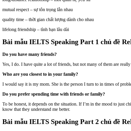
mutual respect – sự tôn trọng lẫn nhau
quality time – thời gian chất lượng dành cho nhau
lifelong friendship – tình bạn lâu dài
Bài mẫu IELTS Speaking Part 1 chủ đề Rel
Do you have many friends?
Yes, I do. I have quite a lot of friends, but not many of them are reall
Who are you closest to in your family?
I would say it is my mom. She is the person I turn to in times of pro
Do you prefer spending time with friends or family?
To be honest, it depends on the situation. If I’m in the mood to just
know that they understand me better.
Bài mẫu IELTS Speaking Part 2 chủ đề Rel