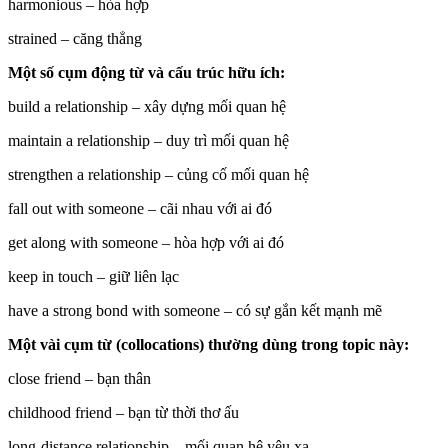
harmonious – hòa hợp
strained – căng thẳng
Một số cụm động từ và cấu trúc hữu ích:
build a relationship – xây dựng mối quan hệ
maintain a relationship – duy trì mối quan hệ
strengthen a relationship – củng cố mối quan hệ
fall out with someone – cãi nhau với ai đó
get along with someone – hòa hợp với ai đó
keep in touch – giữ liên lạc
have a strong bond with someone – có sự gắn kết mạnh mẽ
Một vài cụm từ (collocations) thường dùng trong topic này:
close friend – bạn thân
childhood friend – bạn từ thời thơ ấu
long-distance relationship – mối quan hệ yêu xa