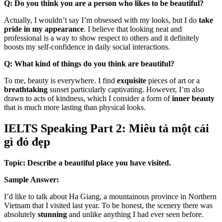
Q: Do you think you are a person who likes to be beautiful?
Actually, I wouldn’t say I’m obsessed with my looks, but I do
take
pride in my appearance
. I believe that looking neat and
professional is a way to show respect to others and it definitely
boosts my self-confidence in daily social interactions.
Q: What kind of things do you think are beautiful?
To me, beauty is everywhere. I find
exquisite
pieces of art or a
breathtaking
sunset particularly captivating. However, I’m also
drawn to acts of kindness, which I consider a form of
inner beauty
that is much more lasting than physical looks.
IELTS Speaking Part 2: Miêu tả một cái
gì đó đẹp
Topic: Describe a beautiful place you have visited.
Sample Answer:
I’d like to talk about Ha Giang, a mountainous province in Northern
Vietnam that I visited last year. To be honest, the scenery there was
absolutely
stunning
and unlike anything I had ever seen before.