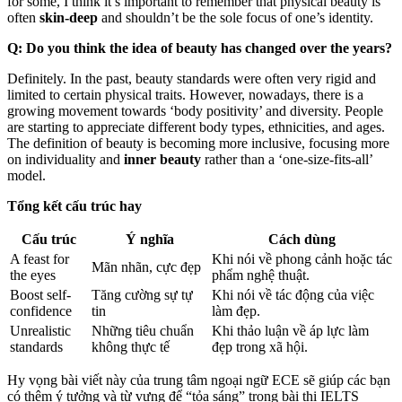
for some, I think it’s important to remember that physical beauty is
often
skin-deep
and shouldn’t be the sole focus of one’s identity.
Q: Do you think the idea of beauty has changed over the years?
Definitely. In the past, beauty standards were often very rigid and
limited to certain physical traits. However, nowadays, there is a
growing movement towards ‘body positivity’ and diversity. People
are starting to appreciate different body types, ethnicities, and ages.
The definition of beauty is becoming more inclusive, focusing more
on individuality and
inner beauty
rather than a ‘one-size-fits-all’
model.
Tổng kết cấu trúc hay
Cấu trúc
Ý nghĩa
Cách dùng
A feast for
Khi nói về phong cảnh hoặc tác
Mãn nhãn, cực đẹp
the eyes
phẩm nghệ thuật.
Boost self-
Tăng cường sự tự
Khi nói về tác động của việc
confidence
tin
làm đẹp.
Unrealistic
Những tiêu chuẩn
Khi thảo luận về áp lực làm
standards
không thực tế
đẹp trong xã hội.
Hy vọng bài viết này của trung tâm ngoại ngữ ECE sẽ giúp các bạn
có thêm ý tưởng và từ vựng để “tỏa sáng” trong bài thi IELTS