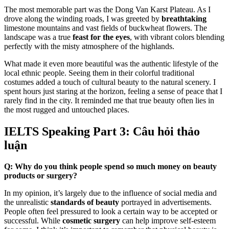
The most memorable part was the Dong Van Karst Plateau. As I
drove along the winding roads, I was greeted by
breathtaking
limestone mountains and vast fields of buckwheat flowers. The
landscape was a true
feast for the eyes
, with vibrant colors blending
perfectly with the misty atmosphere of the highlands.
What made it even more beautiful was the authentic lifestyle of the
local ethnic people. Seeing them in their colorful traditional
costumes added a touch of cultural beauty to the natural scenery. I
spent hours just staring at the horizon, feeling a sense of peace that I
rarely find in the city. It reminded me that true beauty often lies in
the most rugged and untouched places.
IELTS Speaking Part 3: Câu hỏi thảo
luận
Q: Why do you think people spend so much money on beauty
products or surgery?
In my opinion, it’s largely due to the influence of social media and
the unrealistic
standards of beauty
portrayed in advertisements.
People often feel pressured to look a certain way to be accepted or
successful. While
cosmetic surgery
can help improve self-esteem