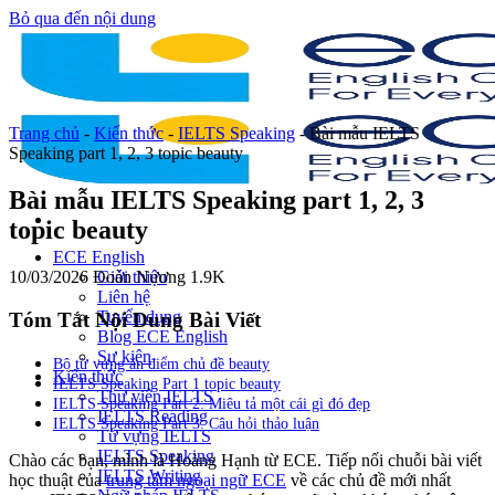
Bỏ qua đến nội dung
Trang chủ
-
Kiến thức
-
IELTS Speaking
-
Bài mẫu IELTS
Speaking part 1, 2, 3 topic beauty
Bài mẫu IELTS Speaking part 1, 2, 3
topic beauty
ECE English
10/03/2026
Đoàn Nương
1.9K
Giới thiệu
Liên hệ
Tuyển dụng
Tóm Tắt Nội Dung Bài Viết
Blog ECE English
Sự kiện
Bộ từ vựng ăn điểm chủ đề beauty
Kiến thức
IELTS Speaking Part 1 topic beauty
Thư viện IELTS
IELTS Speaking Part 2: Miêu tả một cái gì đó đẹp
IELTS Reading
IELTS Speaking Part 3: Câu hỏi thảo luận
Từ vựng IELTS
IELTS Speaking
Chào các bạn, mình là Hoàng Hạnh từ ECE. Tiếp nối chuỗi bài viết
IELTS Writing
học thuật của
trung tâm ngoại ngữ ECE
về các chủ đề mới nhất