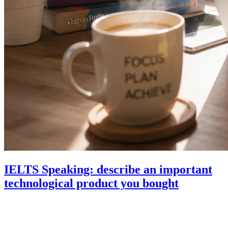
IELTS Speaking: describe an important
technological product you bought