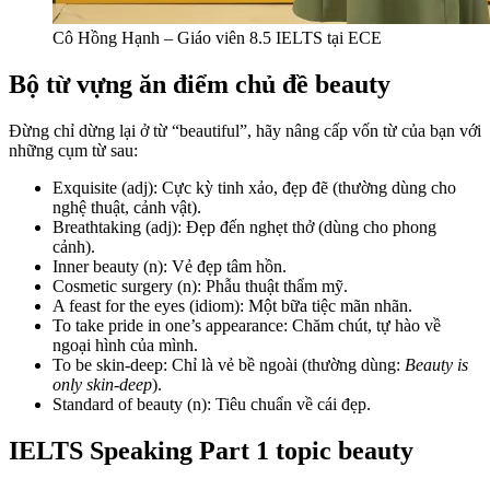
Cô Hồng Hạnh – Giáo viên 8.5 IELTS tại ECE
Bộ từ vựng ăn điểm chủ đề beauty
Đừng chỉ dừng lại ở từ “beautiful”, hãy nâng cấp vốn từ của bạn với
những cụm từ sau:
Exquisite (adj):
Cực kỳ tinh xảo, đẹp đẽ (thường dùng cho
nghệ thuật, cảnh vật).
Breathtaking (adj):
Đẹp đến nghẹt thở (dùng cho phong
cảnh).
Inner beauty (n):
Vẻ đẹp tâm hồn.
Cosmetic surgery (n):
Phẫu thuật thẩm mỹ.
A feast for the eyes (idiom):
Một bữa tiệc mãn nhãn.
To take pride in one’s appearance:
Chăm chút, tự hào về
ngoại hình của mình.
To be skin-deep:
Chỉ là vẻ bề ngoài (thường dùng:
Beauty is
only skin-deep
).
Standard of beauty (n):
Tiêu chuẩn về cái đẹp.
IELTS Speaking Part 1 topic beauty