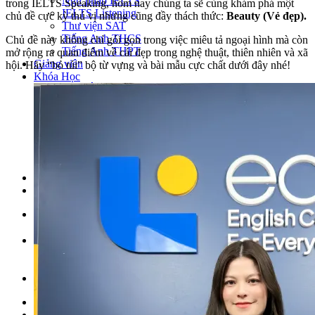
Ngữ pháp IELTS
trong IELTS Speaking, hôm nay chúng ta sẽ cùng khám phá một
IELTS Listening
chủ đề cực kỳ thú vị nhưng cũng đầy thách thức:
Beauty (Vẻ đẹp).
Thư viện SAT
Tiếng Anh THCS
Chủ đề này không chỉ gói gọn trong việc miêu tả ngoại hình mà còn
Tiếng Anh THPT
mở rộng ra quan điểm về cái đẹp trong nghệ thuật, thiên nhiên và xã
Giảng viên
hội. Hãy “bỏ túi” bộ từ vựng và bài mẫu cực chất dưới đây nhé!
Khóa Học
KHOÁ HỌC IELTS
Khoá học SAT
IELTS CẤP TỐC
IELTS JUNIOR
KHÓA HỌC PHÁT ÂM
KHOÁ HỌC NGỮ PHÁP
LỚP LUYỆN VIẾT HÈ 2026
Lịch khai giảng
Thành tích
VI
EN
Tìm kiếm:
Chưa có khóa học yêu thích.
Đặt lịch / Tư vấn