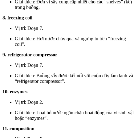
Giải thích: Đơn vị sấy cung cấp nhiệt cho các “shelves” (kệ)
trong buồng.
8. freezing coil
Vị trí: Đoạn 7.
Giải thích: Hơi nước chảy qua và ngưng tụ trên “freezing
coil”.
9. refrigerator compressor
Vị trí: Đoạn 7.
Giải thích: Buồng sấy được kết nối với cuộn dây làm lạnh và
“refrigerator compressor”.
10. enzymes
Vị trí: Đoạn 2.
Giải thích: Loại bỏ nước ngăn chặn hoạt động của vi sinh vật
hoặc “enzymes”.
11. composition