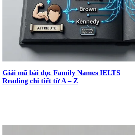
Giải mã bài đọc Family Names IELTS
Reading chi tiết từ A – Z