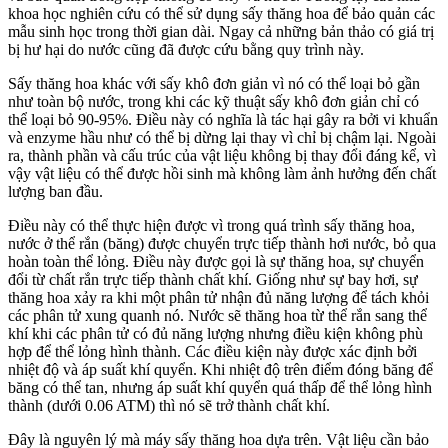
khoa học nghiên cứu có thể sử dụng sấy thăng hoa để bảo quản các
mẫu sinh học trong thời gian dài. Ngay cả những bản thảo có giá trị
bị hư hại do nước cũng đã được cứu bằng quy trình này.
Sấy thăng hoa khác với sấy khô đơn giản vì nó có thể loại bỏ gần
như toàn bộ nước, trong khi các kỹ thuật sấy khô đơn giản chỉ có
thể loại bỏ 90-95%. Điều này có nghĩa là tác hại gây ra bởi vi khuẩn
và enzyme hầu như có thể bị dừng lại thay vì chỉ bị chậm lại. Ngoài
ra, thành phần và cấu trúc của vật liệu không bị thay đổi đáng kể, vì
vậy vật liệu có thể được hồi sinh mà không làm ảnh hưởng đến chất
lượng ban đầu.
Điều này có thể thực hiện được vì trong quá trình sấy thăng hoa,
nước ở thể rắn (băng) được chuyển trực tiếp thành hơi nước, bỏ qua
hoàn toàn thể lỏng. Điều này được gọi là sự thăng hoa, sự chuyển
đổi từ chất rắn trực tiếp thành chất khí. Giống như sự bay hơi, sự
thăng hoa xảy ra khi một phân tử nhận đủ năng lượng để tách khỏi
các phân tử xung quanh nó. Nước sẽ thăng hoa từ thể rắn sang thể
khí khi các phân tử có đủ năng lượng nhưng điều kiện không phù
hợp để thể lỏng hình thành. Các điều kiện này được xác định bởi
nhiệt độ và áp suất khí quyển. Khi nhiệt độ trên điểm đóng băng để
băng có thể tan, nhưng áp suất khí quyển quá thấp để thể lỏng hình
thành (dưới 0.06 ATM) thì nó sẽ trở thành chất khí.
Đây là nguyên lý mà máy sấy thăng hoa dựa trên. Vật liệu cần bảo