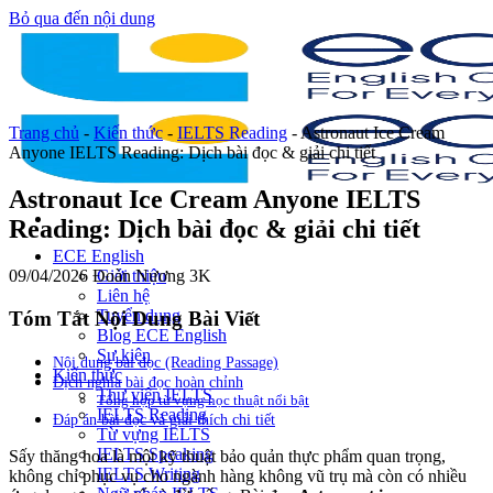
Bỏ qua đến nội dung
Trang chủ
-
Kiến thức
-
IELTS Reading
-
Astronaut Ice Cream
Anyone IELTS Reading: Dịch bài đọc & giải chi tiết
Astronaut Ice Cream Anyone IELTS
Reading: Dịch bài đọc & giải chi tiết
ECE English
09/04/2026
Đoàn Nương
3K
Giới thiệu
Liên hệ
Tuyển dụng
Tóm Tắt Nội Dung Bài Viết
Blog ECE English
Sự kiện
Nội dung bài đọc (Reading Passage)
Kiến thức
Dịch nghĩa bài đọc hoàn chỉnh
Thư viện IELTS
Tổng hợp từ vựng học thuật nổi bật
IELTS Reading
Đáp án bài đọc và giải thích chi tiết
Từ vựng IELTS
IELTS Speaking
Sấy thăng hoa là một kỹ thuật bảo quản thực phẩm quan trọng,
IELTS Writing
không chỉ phục vụ cho ngành hàng không vũ trụ mà còn có nhiều