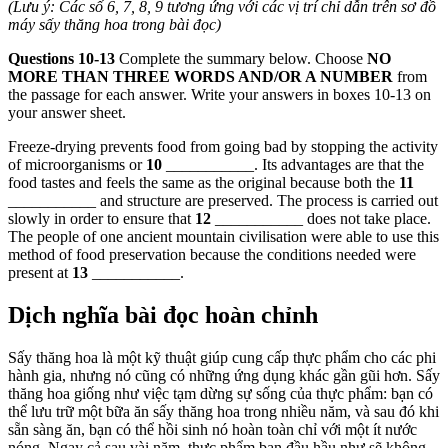
(Lưu ý: Các số 6, 7, 8, 9 tương ứng với các vị trí chỉ dẫn trên sơ đồ
máy sấy thăng hoa trong bài đọc)
Questions 10-13
Complete the summary below. Choose
NO
MORE THAN THREE WORDS AND/OR A NUMBER
from
the passage for each answer. Write your answers in boxes 10-13 on
your answer sheet.
Freeze-drying prevents food from going bad by stopping the activity
of microorganisms or
10
___________. Its advantages are that the
food tastes and feels the same as the original because both the
11
___________ and structure are preserved. The process is carried out
slowly in order to ensure that
12
___________ does not take place.
The people of one ancient mountain civilisation were able to use this
method of food preservation because the conditions needed were
present at
13
___________.
Dịch nghĩa bài đọc hoàn chỉnh
Sấy thăng hoa là một kỹ thuật giúp cung cấp thực phẩm cho các phi
hành gia, nhưng nó cũng có những ứng dụng khác gần gũi hơn. Sấy
thăng hoa giống như việc tạm dừng sự sống của thực phẩm: bạn có
thể lưu trữ một bữa ăn sấy thăng hoa trong nhiều năm, và sau đó khi
sẵn sàng ăn, bạn có thể hồi sinh nó hoàn toàn chỉ với một ít nước
nóng. Ngay cả sau vài năm, thực phẩm ban đầu hầu như sẽ không