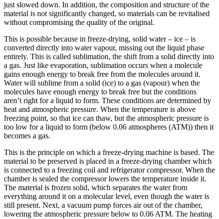
just slowed down. In addition, the composition and structure of the
material is not significantly changed, so materials can be revitalised
without compromising the quality of the original.
This is possible because in freeze-drying, solid water – ice – is
converted directly into water vapour, missing out the liquid phase
entirely. This is called sublimation, the shift from a solid directly into
a gas. Just like evaporation, sublimation occurs when a molecule
gains enough energy to break free from the molecules around it.
Water will sublime from a solid (ice) to a gas (vapour) when the
molecules have enough energy to break free but the conditions
aren’t right for a liquid to form. These conditions are determined by
heat and atmospheric pressure. When the temperature is above
freezing point, so that ice can thaw, but the atmospheric pressure is
too low for a liquid to form (below 0.06 atmospheres (ATM)) then it
becomes a gas.
This is the principle on which a freeze-drying machine is based. The
material to be preserved is placed in a freeze-drying chamber which
is connected to a freezing coil and refrigerator compressor. When the
chamber is sealed the compressor lowers the temperature inside it.
The material is frozen solid, which separates the water from
everything around it on a molecular level, even though the water is
still present. Next, a vacuum pump forces air out of the chamber,
lowering the atmospheric pressure below to 0.06 ATM. The heating