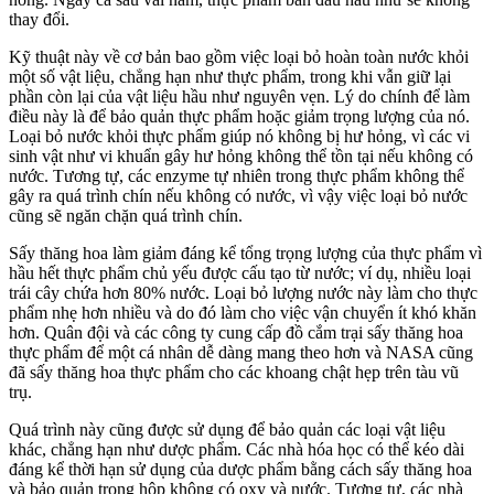
thay đổi.
Kỹ thuật này về cơ bản bao gồm việc loại bỏ hoàn toàn nước khỏi
một số vật liệu, chẳng hạn như thực phẩm, trong khi vẫn giữ lại
phần còn lại của vật liệu hầu như nguyên vẹn. Lý do chính để làm
điều này là để bảo quản thực phẩm hoặc giảm trọng lượng của nó.
Loại bỏ nước khỏi thực phẩm giúp nó không bị hư hỏng, vì các vi
sinh vật như vi khuẩn gây hư hỏng không thể tồn tại nếu không có
nước. Tương tự, các enzyme tự nhiên trong thực phẩm không thể
gây ra quá trình chín nếu không có nước, vì vậy việc loại bỏ nước
cũng sẽ ngăn chặn quá trình chín.
Sấy thăng hoa làm giảm đáng kể tổng trọng lượng của thực phẩm vì
hầu hết thực phẩm chủ yếu được cấu tạo từ nước; ví dụ, nhiều loại
trái cây chứa hơn 80% nước. Loại bỏ lượng nước này làm cho thực
phẩm nhẹ hơn nhiều và do đó làm cho việc vận chuyển ít khó khăn
hơn. Quân đội và các công ty cung cấp đồ cắm trại sấy thăng hoa
thực phẩm để một cá nhân dễ dàng mang theo hơn và NASA cũng
đã sấy thăng hoa thực phẩm cho các khoang chật hẹp trên tàu vũ
trụ.
Quá trình này cũng được sử dụng để bảo quản các loại vật liệu
khác, chẳng hạn như dược phẩm. Các nhà hóa học có thể kéo dài
đáng kể thời hạn sử dụng của dược phẩm bằng cách sấy thăng hoa
và bảo quản trong hộp không có oxy và nước. Tương tự, các nhà