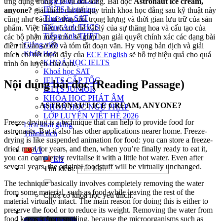
Ngữ pháp IELTS
ứng dụng trong y tế và đời sống. Bài đọc
Astronaut ice cream,
IELTS Listening
anyone?
giải thích chi tiết quy trình khoa học đằng sau kỹ thuật này
Thư viện SAT
cũng như cách nó thay đổi trọng lượng và thời gian lưu trữ của sản
Tiếng Anh THCS
phẩm. Việc hiểu rõ cơ chế vật lý của sự thăng hoa và cấu tạo của
Tiếng Anh THPT
các bộ phận máy móc sẽ giúp bạn giải quyết chính xác các dạng bài
Giảng viên
điền từ vào sơ đồ và tóm tắt đoạn văn. Hy vọng bản dịch và giải
Khóa Học
thích chi tiết dưới đây của
ECE English
sẽ hỗ trợ hiệu quả cho quá
KHOÁ HỌC IELTS
trình ôn luyện của bạn.
Khoá học SAT
IELTS CẤP TỐC
Nội dung bài đọc (Reading Passage)
IELTS JUNIOR
KHÓA HỌC PHÁT ÂM
ASTRONAUT ICE CREAM, ANYONE?
KHOÁ HỌC NGỮ PHÁP
LỚP LUYỆN VIẾT HÈ 2026
Freeze-drying is a technique that can help to provide food for
Lịch khai giảng
astronauts. But it also has other applications nearer home. Freeze-
Thành tích
drying is like suspended animation for food: you can store a freeze-
dried meal for years, and then, when you’re finally ready to eat it,
VI
you can completely revitalise it with a little hot water. Even after
EN
several years, the original foodstuff will be virtually unchanged.
Tìm kiếm:
The technique basically involves completely removing the water
from some material, such as food while leaving the rest of the
Chưa có khóa học yêu thích.
material virtually intact. The main reason for doing this is either to
preserve the food or to reduce its weight. Removing the water from
food keeps it from spoiling, because the microorganisms such as
Đặt lịch / Tư vấn