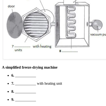
A simplified freeze-drying machine
6.
___________
7.
___________ with heating unit
8.
___________
9.
___________