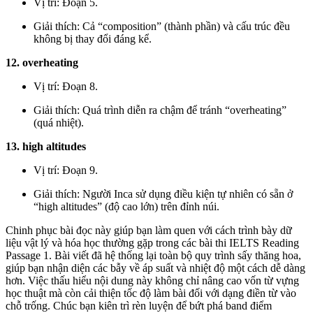
Vị trí: Đoạn 5.
Giải thích: Cả “composition” (thành phần) và cấu trúc đều
không bị thay đổi đáng kể.
12. overheating
Vị trí: Đoạn 8.
Giải thích: Quá trình diễn ra chậm để tránh “overheating”
(quá nhiệt).
13. high altitudes
Vị trí: Đoạn 9.
Giải thích: Người Inca sử dụng điều kiện tự nhiên có sẵn ở
“high altitudes” (độ cao lớn) trên đỉnh núi.
Chinh phục bài đọc này giúp bạn làm quen với cách trình bày dữ
liệu vật lý và hóa học thường gặp trong các bài thi IELTS Reading
Passage 1. Bài viết đã hệ thống lại toàn bộ quy trình sấy thăng hoa,
giúp bạn nhận diện các bẫy về áp suất và nhiệt độ một cách dễ dàng
hơn. Việc thấu hiểu nội dung này không chỉ nâng cao vốn từ vựng
học thuật mà còn cải thiện tốc độ làm bài đối với dạng điền từ vào
chỗ trống. Chúc bạn kiên trì rèn luyện để bứt phá band điểm