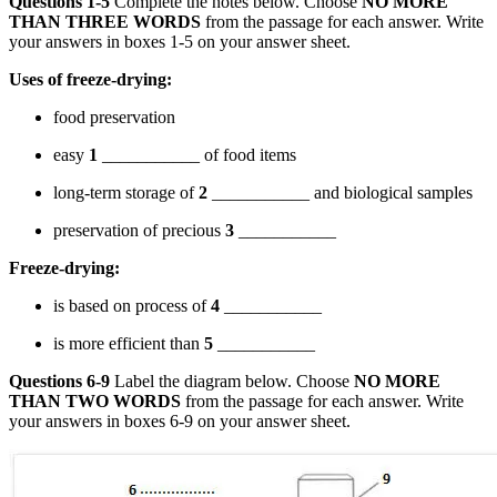
Questions 1-5
Complete the notes below. Choose
NO MORE
THAN THREE WORDS
from the passage for each answer. Write
your answers in boxes 1-5 on your answer sheet.
Uses of freeze-drying:
food preservation
easy
1
___________ of food items
long-term storage of
2
___________ and biological samples
preservation of precious
3
___________
Freeze-drying:
is based on process of
4
___________
is more efficient than
5
___________
Questions 6-9
Label the diagram below. Choose
NO MORE
THAN TWO WORDS
from the passage for each answer. Write
your answers in boxes 6-9 on your answer sheet.