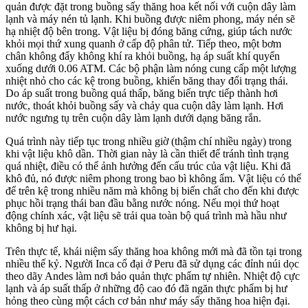
quản được đặt trong buồng sấy thăng hoa kết nối với cuộn dây làm
lạnh và máy nén tủ lạnh. Khi buồng được niêm phong, máy nén sẽ
hạ nhiệt độ bên trong. Vật liệu bị đóng băng cứng, giúp tách nước
khỏi mọi thứ xung quanh ở cấp độ phân tử. Tiếp theo, một bơm
chân không đẩy không khí ra khỏi buồng, hạ áp suất khí quyển
xuống dưới 0.06 ATM. Các bộ phận làm nóng cung cấp một lượng
nhiệt nhỏ cho các kệ trong buồng, khiến băng thay đổi trạng thái.
Do áp suất trong buồng quá thấp, băng biến trực tiếp thành hơi
nước, thoát khỏi buồng sấy và chảy qua cuộn dây làm lạnh. Hơi
nước ngưng tụ trên cuộn dây làm lạnh dưới dạng băng rắn.
Quá trình này tiếp tục trong nhiều giờ (thậm chí nhiều ngày) trong
khi vật liệu khô dần. Thời gian này là cần thiết để tránh tình trạng
quá nhiệt, điều có thể ảnh hưởng đến cấu trúc của vật liệu. Khi đã
khô đủ, nó được niêm phong trong bao bì không ẩm. Vật liệu có thể
để trên kệ trong nhiều năm mà không bị biến chất cho đến khi được
phục hồi trạng thái ban đầu bằng nước nóng. Nếu mọi thứ hoạt
động chính xác, vật liệu sẽ trải qua toàn bộ quá trình mà hầu như
không bị hư hại.
Trên thực tế, khái niệm sấy thăng hoa không mới mà đã tồn tại trong
nhiều thế kỷ. Người Inca cổ đại ở Peru đã sử dụng các đỉnh núi dọc
theo dãy Andes làm nơi bảo quản thực phẩm tự nhiên. Nhiệt độ cực
lạnh và áp suất thấp ở những độ cao đó đã ngăn thực phẩm bị hư
hỏng theo cùng một cách cơ bản như máy sấy thăng hoa hiện đại.