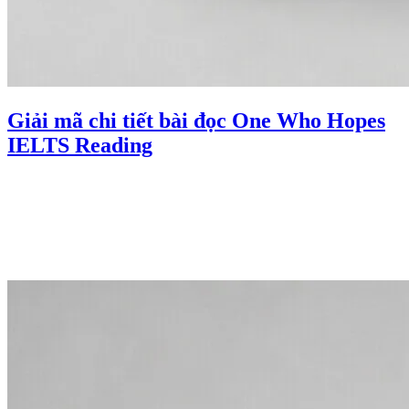
Giải mã chi tiết bài đọc One Who Hopes
IELTS Reading