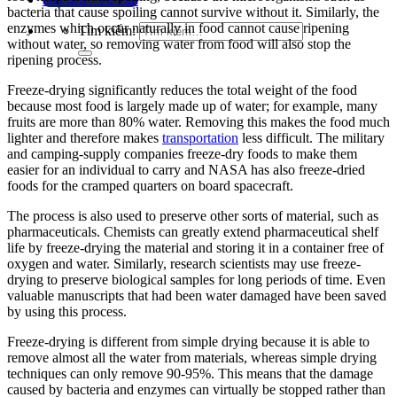
bacteria that cause spoiling cannot survive without it. Similarly, the
enzymes which occur naturally in food cannot cause ripening
Tìm kiếm:
without water, so removing water from food will also stop the
ripening process.
Freeze-drying significantly reduces the total weight of the food
because most food is largely made up of water; for example, many
fruits are more than 80% water. Removing this makes the food much
lighter and therefore makes
transportation
less difficult. The military
and camping-supply companies freeze-dry foods to make them
easier for an individual to carry and NASA has also freeze-dried
foods for the cramped quarters on board spacecraft.
The process is also used to preserve other sorts of material, such as
pharmaceuticals. Chemists can greatly extend pharmaceutical shelf
life by freeze-drying the material and storing it in a container free of
oxygen and water. Similarly, research scientists may use freeze-
drying to preserve biological samples for long periods of time. Even
valuable manuscripts that had been water damaged have been saved
by using this process.
Freeze-drying is different from simple drying because it is able to
remove almost all the water from materials, whereas simple drying
techniques can only remove 90-95%. This means that the damage
caused by bacteria and enzymes can virtually be stopped rather than