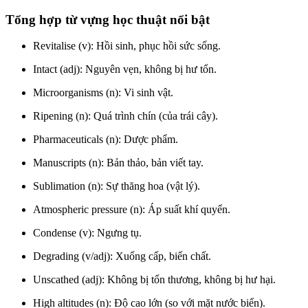
Tổng hợp từ vựng học thuật nổi bật
Revitalise (v): Hồi sinh, phục hồi sức sống.
Intact (adj): Nguyên vẹn, không bị hư tổn.
Microorganisms (n): Vi sinh vật.
Ripening (n): Quá trình chín (của trái cây).
Pharmaceuticals (n): Dược phẩm.
Manuscripts (n): Bản thảo, bản viết tay.
Sublimation (n): Sự thăng hoa (vật lý).
Atmospheric pressure (n): Áp suất khí quyển.
Condense (v): Ngưng tụ.
Degrading (v/adj): Xuống cấp, biến chất.
Unscathed (adj): Không bị tổn thương, không bị hư hại.
High altitudes (n): Độ cao lớn (so với mặt nước biển).