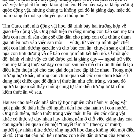
với việc kẻ phát tín hiệu không hú lên. Điều này xảy ra khắp vương
quốc động vật, nhưng chúng ta không gọi đó là giảng dạy, mặc dù
nó rõ ràng là một sự chuyển giao thông tin.”
Tim Caro, một nhà động vật học, đã trình bày hai trường hợp về
giao tiếp động vật. Ông phát hiện ra rằng những con báo săn mẹ khi
đưa con non đi săn cùng sẽ dần dần cho phép con của chúng tham
gia nhiều hơn vào việc săn mồi — ví dụ, từ việc tự mình giết chết
một con linh dương gazelle và cho báo con ăn, chuyển sang chỉ làm
ngã con linh dương và để báo con tự mình kết liễu nó. Ở một góc
độ, hành vi như vậy có thể được gọi là giảng dạy — ngoại trừ việc
con mẹ không thực sự dạy con non săn mồi mà chỉ đơn thuần là tạo
điều kiện thuận lợi cho các giai đoạn học tập khác nhau. Trong một
trường hợp khác, những con chim quan sát các con chim khác sử
dụng một chiếc que để định vị thức ăn như côn trùng, và sau đó
người ta quan sát thấy chúng cũng tự làm điều tương tự khi tìm
kiếm thức ăn về sau.
Hauser cho biết các nhà tâm lý học nghiên cứu hành vi động vật
một phần để thấu hiểu cội nguồn tiến hóa của hành vi con người.
Ông nói thêm, thách thức trong việc thấu hiểu liệu các động vật
khác có thực sự dạy nhau hay không nằm ở chỗ việc giảng dạy của
con người liên quan đến một “thuyết tâm trí” (theory of mind) —
người dạy nhận thức được rằng người học đang không biết một điều
gì đó. Ông đặt câu hỏi liệu những con kiến dẫn đường của Franks