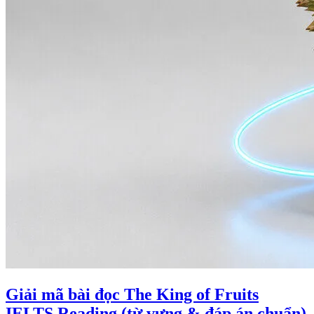
Giải mã bài đọc The King of Fruits
IELTS Reading (từ vựng & đáp án chuẩn)