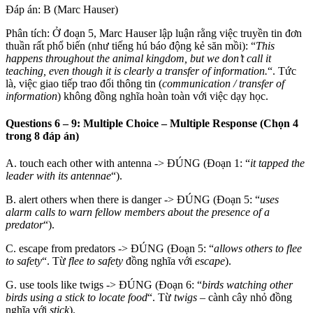
Đáp án: B (Marc Hauser)
Phân tích: Ở đoạn 5, Marc Hauser lập luận rằng việc truyền tin đơn
thuần rất phổ biến (như tiếng hú báo động kẻ săn mồi): “
This
happens throughout the animal kingdom, but we don’t call it
teaching, even though it is clearly a transfer of information.
“. Tức
là, việc giao tiếp trao đổi thông tin (
communication / transfer of
information
) không đồng nghĩa hoàn toàn với việc dạy học.
Questions 6 – 9: Multiple Choice – Multiple Response (Chọn 4
trong 8 đáp án)
A. touch each other with antenna -> ĐÚNG (Đoạn 1: “
it tapped the
leader with its antennae
“).
B. alert others when there is danger -> ĐÚNG (Đoạn 5: “
uses
alarm calls to warn fellow members about the presence of a
predator
“).
C. escape from predators
->
ĐÚNG (Đoạn 5: “
allows others to flee
to safety
“. Từ
flee to safety
đồng nghĩa với
escape
).
G. use tools like twigs
->
ĐÚNG (Đoạn 6: “
birds watching other
birds using a stick to locate food
“. Từ
twigs
– cành cây nhỏ đồng
nghĩa với
stick
).