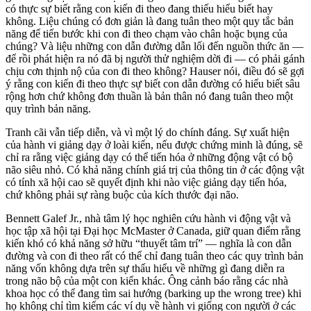
có thực sự biết rằng con kiến đi theo đang thiếu hiểu biết hay
không. Liệu chúng có đơn giản là đang tuân theo một quy tắc bản
năng để tiến bước khi con đi theo chạm vào chân hoặc bụng của
chúng? Và liệu những con dẫn đường dẫn lối đến nguồn thức ăn —
để rồi phát hiện ra nó đã bị người thử nghiệm dời đi — có phải gánh
chịu cơn thịnh nộ của con đi theo không? Hauser nói, điều đó sẽ gợi
ý rằng con kiến đi theo thực sự biết con dẫn đường có hiểu biết sâu
rộng hơn chứ không đơn thuần là bản thân nó đang tuân theo một
quy trình bản năng.
Tranh cãi vẫn tiếp diễn, và vì một lý do chính đáng. Sự xuất hiện
của hành vi giảng dạy ở loài kiến, nếu được chứng minh là đúng, sẽ
chỉ ra rằng việc giảng dạy có thể tiến hóa ở những động vật có bộ
não siêu nhỏ. Có khả năng chính giá trị của thông tin ở các động vật
có tính xã hội cao sẽ quyết định khi nào việc giảng dạy tiến hóa,
chứ không phải sự ràng buộc của kích thước đại não.
Bennett Galef Jr., nhà tâm lý học nghiên cứu hành vi động vật và
học tập xã hội tại Đại học McMaster ở Canada, giữ quan điểm rằng
kiến khó có khả năng sở hữu “thuyết tâm trí” — nghĩa là con dẫn
đường và con đi theo rất có thể chỉ đang tuân theo các quy trình bản
năng vốn không dựa trên sự thấu hiểu về những gì đang diễn ra
trong não bộ của một con kiến khác. Ông cảnh báo rằng các nhà
khoa học có thể đang tìm sai hướng (barking up the wrong tree) khi
họ không chỉ tìm kiếm các ví dụ về hành vi giống con người ở các