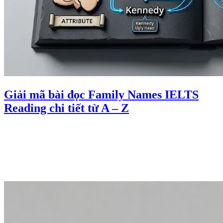
Giải mã bài đọc Family Names IELTS
Reading chi tiết từ A – Z