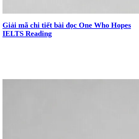
Giải mã chi tiết bài đọc One Who Hopes
IELTS Reading