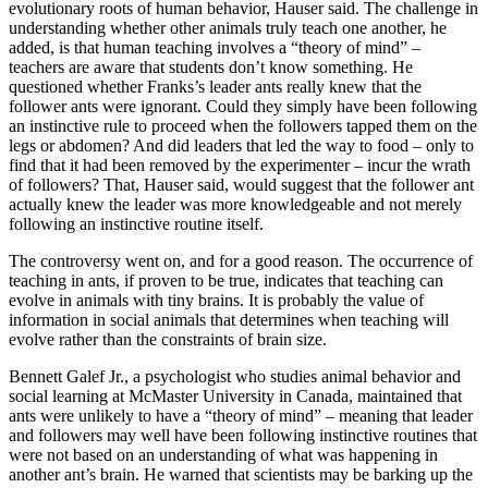
evolutionary roots of human behavior, Hauser said. The challenge in
understanding whether other animals truly teach one another, he
added, is that human teaching involves a “theory of mind” –
teachers are aware that students don’t know something. He
questioned whether Franks’s leader ants really knew that the
follower ants were ignorant. Could they simply have been following
an instinctive rule to proceed when the followers tapped them on the
legs or abdomen? And did leaders that led the way to food – only to
find that it had been removed by the experimenter – incur the wrath
of followers? That, Hauser said, would suggest that the follower ant
actually knew the leader was more knowledgeable and not merely
following an instinctive routine itself.
The controversy went on, and for a good reason. The occurrence of
teaching in ants, if proven to be true, indicates that teaching can
evolve in animals with tiny brains. It is probably the value of
information in social animals that determines when teaching will
evolve rather than the constraints of brain size.
Bennett Galef Jr., a psychologist who studies animal behavior and
social learning at McMaster University in Canada, maintained that
ants were unlikely to have a “theory of mind” – meaning that leader
and followers may well have been following instinctive routines that
were not based on an understanding of what was happening in
another
ant’s brain. He warned that scientists may be barking up the