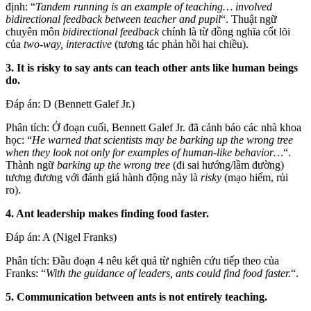
định: “
Tandem running is an example of teaching… involved
bidirectional feedback between teacher and pupil
“. Thuật ngữ
chuyên môn
bidirectional feedback
chính là từ đồng nghĩa cốt lõi
của
two-way, interactive
(tương tác phản hồi hai chiều).
3. It is risky to say ants can teach other ants like human beings
do.
Đáp án: D (Bennett Galef Jr.)
Phân tích: Ở đoạn cuối, Bennett Galef Jr. đã cảnh báo các nhà khoa
học: “
He warned that scientists may be barking up the wrong tree
when they look not only for examples of human-like behavior…
“.
Thành ngữ
barking up the wrong tree
(đi sai hướng/lầm đường)
tương đương với đánh giá hành động này là
risky
(mạo hiểm, rủi
ro).
4. Ant leadership makes finding food faster.
Đáp án: A (Nigel Franks)
Phân tích: Đầu đoạn 4 nêu kết quả từ nghiên cứu tiếp theo của
Franks: “
With the guidance of leaders, ants could find food faster.
“.
5. Communication between ants is not entirely teaching.