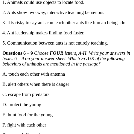
1. Animals could use objects to locate food.
2. Ants show two-way, interactive teaching behaviors.
3. It is risky to say ants can teach other ants li
ke human beings do.
4. Ant leadership makes finding food faster.
5. Communication between ants is not entirely teaching
.
Questions 6 – 9
Choose
FOUR
letters, A-H. Write your answers in
boxes 6 – 9 on your answer sheet. Which FOUR of the follow
ing
behaviors of animals are mentioned in the passage?
A. touch each other with antenna
B.
alert others when there is danger
C.
escape from predators
D.
protect the young
E.
hunt food for the young
F.
fight with each other