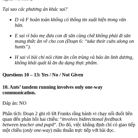
Tại sao các phương án khác sai?
D và F hoàn toàn không có thông tin xuất hiện trong văn
bản.
E sai vì báo mẹ đưa con đi săn cùng chứ không phải đi săn
mang thức ăn về cho con (Đoạn 6: “take their cubs along on
hunts”).
H sai vì bài chỉ nói chim ăn côn trùng và báo ăn linh dương,
không khái quát là ăn đa dạng thực phẩm.
Questions 10 – 13: Yes / No / Not Given
10. Ants’ tandem running involves only one-way
communication.
Đáp án: NO
Phân tích: Đoạn 2 ghi rõ lời Franks rằng hành vi chạy nối đuôi liên
quan đến phản hồi hai chiều: “
involves bidirectional feedback
between teacher and pupil
“. Do đó, việc khẳng định chỉ có giao tiếp
một chiều (
only one-way
) mâu thuẫn trực tiếp với bài đọc.