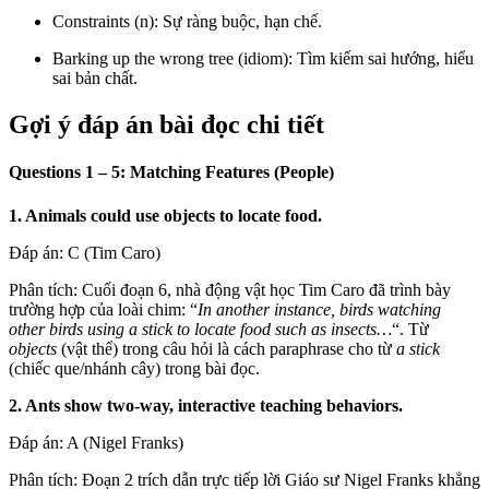
Constraints (n): Sự ràng buộc, hạn chế.
Barking up the wrong tree (idiom): Tìm kiếm sai hướng, hiểu
sai bản chất.
Gợi ý đáp án bài đọc chi tiết
Questions 1 – 5: Matching Features (People)
1. Animals could use objects to locate food.
Đáp án: C (Tim Caro)
Phân tích: Cuối đoạn 6, nhà động vật học Tim Caro đã trình bày
trường hợp của loài chim: “
In another instance, birds watching
other birds using a stick to locate food such as insects…
“. Từ
objects
(vật thể) trong câu hỏi là cách paraphrase cho từ
a stick
(chiếc que/nhánh cây) trong bài đọc.
2. Ants show two-way, interactive teaching behaviors.
Đáp án: A (Nigel Franks)
Phân tích: Đoạn 2 trích dẫn trực tiếp lời Giáo sư Nigel Franks khẳng