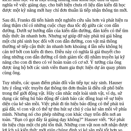
nghĩa về việc giảng dạy, cho biết hiện chưa rõ liệu đàn kiến đã học
được một kỹ năng mới hay chỉ đơn thuần là tiếp nhận thông tin mới.
Sau đó, Franks đã tiến hành một nghiên cứu sâu hơn và phát hiện ra
rằng thậm chí có những cuộc chạy đua tốc độ giữa các con dẫn
đường. Dưới sự hướng dẫn của kiến dẫn đường, đàn kiến có thể tìm
thấy thức ăn nhanh hơn. Nhưng sự giúp đỡ này phải trả giá bằng
một chi phí sinh học đối với con dẫn đường, con vật mà thông
thường sẽ tiếp cận thức ăn nhanh hơn khoảng 4 lần nếu không bị
cản trở bởi con kiến đi theo. Điều này có nghĩa là giả thuyết cho
rằng những con dẫn đường cố tình giảm tốc độ nhằm truyền lại kỹ
năng cho con đi theo có vẻ hoàn toàn có cơ sở. Ý tưởng của ông
được ủng hộ bởi các sinh viên tham gia thực hiện dự án quay phim
cùng ông.
Tuy nhiên, các quan điểm phản đối vẫn tiếp tục nảy sinh. Hauser
lưu ý rằng việc truyền đạt thông tin đơn thuần là điều rất phổ biến
trong thế giới động vật. Hãy cân nhắc một loài sinh vật, ví dụ, sử
dụng các tiếng hú báo động để cảnh báo các đồng loại về sự hiện
diện của kẻ săn mồi. Việc phát đi tín hiệu báo động có thể phải trả
giá đắt, vì con vật có thể tự thu hút sự chú ý của kẻ săn mồi về phía
mình. Nhưng nó cho phép những con khác chạy trốn đến nơi an
toàn. “Bạn có gọi đây là giảng dạy không?” Hauser viết. “Kẻ phát
tín hiệu chịu một chi phí tổn thất. Những con vật non nớt nhận được
lợi ích và kiến thức mới giúp chúng định vị kẻ săn mồi tốt hơn so