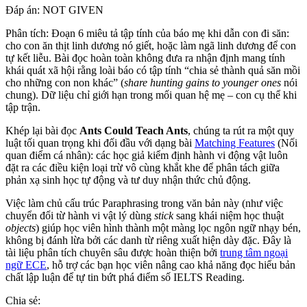
Đáp án: NOT GIVEN
Phân tích: Đoạn 6 miêu tả tập tính của báo mẹ khi dẫn con đi săn:
cho con ăn thịt linh dương nó giết, hoặc làm ngã linh dương để con
tự kết liễu. Bài đọc hoàn toàn không đưa ra nhận định mang tính
khái quát xã hội rằng loài báo có tập tính “chia sẻ thành quả săn mồi
cho những con non khác” (
share hunting gains to younger ones
nói
chung). Dữ liệu chỉ giới hạn trong mối quan hệ mẹ – con cụ thể khi
tập trận.
Khép lại bài đọc
Ants Could Teach Ants
, chúng ta rút ra một quy
luật tối quan trọng khi đối đầu với dạng bài
Matching Features
(Nối
quan điểm cá nhân): các học giả kiểm định hành vi động vật luôn
đặt ra các điều kiện loại trừ vô cùng khắt khe để phân tách giữa
phản xạ sinh học tự động và tư duy nhận thức chủ động.
Việc làm chủ cấu trúc Paraphrasing trong văn bản này (như việc
chuyển đổi từ hành vi vật lý dùng
stick
sang khái niệm học thuật
objects
) giúp học viên hình thành một màng lọc ngôn ngữ nhạy bén,
không bị đánh lừa bởi các danh từ riêng xuất hiện dày đặc. Đây là
tài liệu phân tích chuyên sâu được hoàn thiện bởi
trung tâm ngoại
ngữ ECE
, hỗ trợ các bạn học viên nâng cao khả năng đọc hiểu bản
chất lập luận để tự tin bứt phá điểm số IELTS Reading.
Chia sẻ: