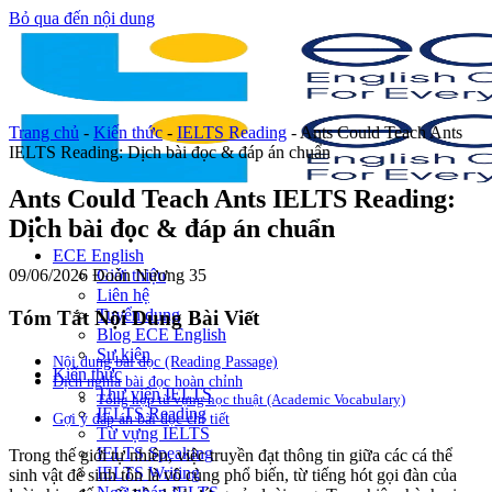
Bỏ qua đến nội dung
Trang chủ
-
Kiến thức
-
IELTS Reading
-
Ants Could Teach Ants
IELTS Reading: Dịch bài đọc & đáp án chuẩn
Ants Could Teach Ants IELTS Reading:
Dịch bài đọc & đáp án chuẩn
ECE English
09/06/2026
Đoàn Nương
35
Giới thiệu
Liên hệ
Tuyển dụng
Tóm Tắt Nội Dung Bài Viết
Blog ECE English
Sự kiện
Nội dung bài đọc (Reading Passage)
Kiến thức
Dịch nghĩa bài đọc hoàn chỉnh
Thư viện IELTS
Tổng hợp từ vựng học thuật (Academic Vocabulary)
IELTS Reading
Gợi ý đáp án bài đọc chi tiết
Từ vựng IELTS
IELTS Speaking
Trong thế giới tự nhiên, việc truyền đạt thông tin giữa các cá thể
IELTS Writing
sinh vật để sinh tồn là vô cùng phổ biến, từ tiếng hót gọi đàn của