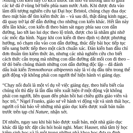
Những con kiến này có kích thước rất nhỏ và thường làm tổ giữa
các kẽ đá ở vùng bờ biển phía nam nước Anh. Khi được đưa vào
làm đối tượng nghiên cứu tại Đại học Bristol, chúng chạy đua dọc
theo mặt bàn để tìm kiếm thức ăn – và sau đó, thật đáng kinh ngạc,
đã quay trở lại để dẫn đường cho những con kiến khác. Hết lần này
đến lần khác, con kiến đi theo bám sát ngay phía sau con dẫn
đường, lao tới lao lui dọc theo lộ trình, được cho là nhằm ghi nhớ
các mốc địa hình. Ngay khi con kiến đi theo định vị được phương
hướng, nó chạm râu vào con dẫn đường, thúc đẩy bài học tiếp tục
tiến sang bước tiếp theo một cách chuẩn xác. Đàn kiến ban đầu chỉ
đơn thuần tìm kiếm thức ăn, nhưng các nhà nghiên cứu cho biết
cách thức cẩn trọng mà những con dẫn đường dắt mối con đi theo –
từ đó biến chúng thành những con dẫn đường độc lập – đã đánh
dấu loài kiến
Temnothorax albipennis
này là ví dụ đầu tiên trong thế
giới động vật không phải con người thể hiện hành vi giảng dạy.
“Chạy nối đuôi là một ví dụ về việc giảng dạy, theo hiểu biết của
chúng tôi thì đây là lần đầu tiên xuất hiện ở một động vật không
phải con người, liên quan đến phản hồi hai chiều giữa giáo viên và
học trò,” Nigel Franks, giáo sư về hành vi động vật và sinh thái học,
người có bài báo về những nhà giáo dục kiến được xuất bản tuần
trước trên tạp chí
Nature
, nhận xét.
Dĩ nhiên, ngay sau khi bài báo được xuất bản, một nhà giáo dục
khác đã lập tức đặt câu hỏi hoài nghi. Marc Hauser, nhà tâm lý học
kiêm sinh học và là một trong những nhà khoa học đưa ra định