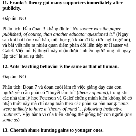
11. Franks’s theory got many supporters immediately after
publicity.
Đáp án: NO
Phân tích: Đầu đoạn 3 khẳng định: “
No sooner was the paper
published, of course, than another educator questioned it.
” (Ngay
sau khi bài báo xuất bản, một học giả khác đã lập tức nghi ngờ nó),
và bài viết nêu ra nhiều quan điểm phản đối liên tiếp từ Hauser và
Galef. Việc nói lý thuyết này nhận được “nhiều người ủng hộ ngay
lập tức” là sai sự thật.
12. Ants’ teaching behavior is the same as that of human.
Đáp án: NO
Phân tích: Đoạn 7 và đoạn cuối làm rõ việc giảng dạy của con
người yêu cầu phải có “thuyết tâm trí” (
theory of mind
), trong khi
các nhà tâm lý học Peterson và Galef chứng minh kiến không hề có
nhận thức này mà chỉ đang tuân theo các phản xạ bản năng: “
ants
were unlikely to have a ‘theory of mind’… following instinctive
routines
“. Vậy hành vi của kiến không thể giống hệt con người (
the
same as
).
13. Cheetah share hunting gains to younger ones.