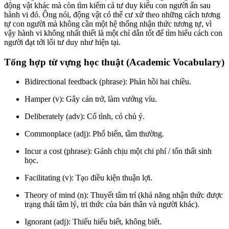
động vật khác mà còn tìm kiếm cả tư duy kiểu con người ẩn sau
hành vi đó. Ông nói, động vật có thể cư xử theo những cách tương
tự con người mà không cần một hệ thống nhận thức tương tự, vì
vậy hành vi không nhất thiết là một chỉ dẫn tốt để tìm hiểu cách con
người đạt tới lối tư duy như hiện tại.
Tổng hợp từ vựng học thuật (Academic Vocabulary)
Bidirectional feedback (phrase): Phản hồi hai chiều.
Hamper (v): Gây cản trở, làm vướng víu.
Deliberately (adv): Cố tình, có chủ ý.
Commonplace (adj): Phổ biến, tầm thường.
Incur a cost (phrase): Gánh chịu một chi phí / tổn thất sinh
học.
Facilitating (v): Tạo điều kiện thuận lợi.
Theory of mind (n): Thuyết tâm trí (khả năng nhận thức được
trạng thái tâm lý, tri thức của bản thân và người khác).
Ignorant (adj): Thiếu hiểu biết, không biết.