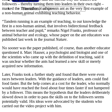
followers – thereby turning them into leaders in their own r
ight –
marked the
Temnothorax albipennis
ant as the very first example of
Tìm kiếm:
a non-human animal exhibiting teaching behavior
.
“Tandem running is an example of teaching,
to our knowledge the
first in a non-human a
nimal, that involves bidirectional feedback
between teacher and pupil,” remarks Nigel Franks, professor
of
animal behavior and ecology, whose paper on the ant educators was
pub
lished last week in the journal
Nature
.
No sooner was the paper published, of course, than another educator
questioned it. Marc Hauser, a psychologist and bi
ologist and one of
the scientists who came up with the definition of teaching, said it
was unclear whether the ants had learned a new skill or merely
acquired new information.
Later, Franks took a further study and found that there were even
races between leaders. With the guidance of leaders, ants could find
food faster. But the help comes at a cost for the
leader, who normally
would have reached the food about four times faster if not hampered
by a follower. This means the hypothesis that the leaders deliberately
slowed down in order to pass the skills on to the followers seems
potentially valid. His ideas were advocated by the students who
carried out the video project with him.