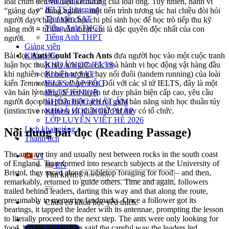
Ngữ pháp IELTS
loài chim đến vũ điệu kể hướng của loài ong. Tuy nhiên, hành vi
IELTS Listening
“giảng dạy” đúng nghĩa – một tiến trình tương tác hai chiều đòi hỏi
Thư viện SAT
người dạy chấp nhận chịu chi phí sinh học để học trò tiếp thu kỹ
Tiếng Anh THCS
năng mới – từ lâu vẫn được coi là đặc quyền độc nhất của con
Tiếng Anh THPT
người.
Giảng viên
Khóa Học
Bài đọc
Ants Could Teach Ants
đưa người học vào một cuộc tranh
KHOÁ HỌC IELTS
luận học thuật nảy lửa giữa các nhà hành vi học động vật hàng đầu
Khoá học SAT
khi nghiên cứu hiện tượng chạy nối đuôi (tandem running) của loài
IELTS CẤP TỐC
kiến
Temnothorax albipennis
. Đối với các sĩ tử IELTS, đây là một
IELTS JUNIOR
văn bản lý tưởng để rèn luyện tư duy phản biện cấp cao, yêu cầu
KHÓA HỌC PHÁT ÂM
người đọc phải phân biệt rạch ròi giữa bản năng sinh học thuần túy
KHOÁ HỌC NGỮ PHÁP
(instinctive routines) và nhận thức tư duy có tổ chức.
LỚP LUYỆN VIẾT HÈ 2026
Lịch khai giảng
Nội dung bài đọc (Reading Passage)
Thành tích
The ants are tiny and usually nest between rocks in the south coast
VI
of England. Transformed into research subjects at the University of
EN
Bristol, they raced along a tabletop foraging for food – and then,
Tìm kiếm:
remarkably, returned to guide others.
Time an
d again, followers
trailed behind leaders, darting this way and that along the route,
presumably to memorize
landmarks.
Once a follower got its
Chưa có khóa học yêu thích.
bearings, it tapped the leader with its antennae, prompting the lesson
to literally proc
eed to the next step. The ants were only looking for
food, but the researchers said the careful way the leaders led
Đặt lịch / Tư vấn