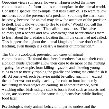
Opposing views still arose, however. Hauser noted that mere
communication of information is commonplace in the animal world.
Consider a species, for example, that uses alarm calls to warn fellow
members about the presence of a predator. Sounding the alarm can
be costly, because the animal may draw the attention of the predator
to itself. But it allows others to flee to safety. “Would you call this
teaching?” wrote Hauser. “The caller incurs a cost. The naive
animals gain a benefit and new knowledge that better enables them
to learn about the predator’s location than if the caller had not called.
This happens throughout the animal kingdom, but we don’t call it
teaching, even though it is clearly a
transfer of information.”
Tim Caro, a zoologist, presented two cases of animal
communication. He found that cheetah mothers that take their cubs
along on hunts gradually allow their cubs to do more of the hunting
– going, for example, from killing
a gazelle and allowing young
cubs to eat to merely tripping the gazelle and letting the cubs finish it
off. At one level, such behavior
might be called teaching – except
the mother was not really teaching the cubs to hunt but merely
facilitating various stages of learning. In another instance, birds
watching other birds using a stick to locate food such as insects and
so on, are observed to do the same thing themselves while finding
food later.
Psychologists study animal behavior in part to understand the