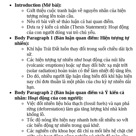
Introduction (Mở bài):
Giới thiệu cuộc tranh luận về nguyên nhân của hiện
tượng nóng lên toàn cầu.
Nêu rõ bài viết sẽ thảo luận cả hai quan điểm.
Đưa ra ý kiến cá nhân (Thesis Statement): Hoạt động
của con người đóng vai trò chủ yếu.
Body Paragraph 1 (Bàn luận quan điểm: Hiện tượng tự
nhiên):
Khí hậu Trái Đất luôn thay đổi trong suốt chiều dài lịch
sử.
Các hiện tượng tự nhiên như hoạt động của núi lửa
(volcanic eruptions) hoặc sự thay đổi bức xạ mặt trời
(solar radiation) hoàn toàn có thể làm nhiệt độ tăng lên.
Do đó, nhiều người lập luận rằng biến đổi khí hậu hiện
nay chỉ đơn thuần là một phần của chu kỳ tự nhiên dài
hạn.
Body Paragraph 2 (Bàn luận quan điểm và Ý kiến cá
nhân: Hoạt động của con người):
Việc đốt nhiên liệu hóa thạch (fossil fuels) và nạn phá
rừng (deforestation) làm gia tăng lượng khí nhà kính
khổng lồ.
Tốc độ nóng lên hiện nay nhanh hơn rất nhiều so với
các biến động tự nhiên trong quá khứ.
Các nghiên cứu khoa học đã chỉ ra mối liên hệ chặt chẽ