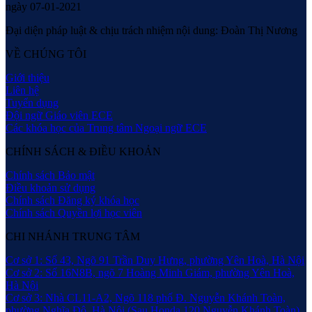
ngày 07-01-2021
Đại diện pháp luật & chịu trách nhiệm nội dung: Đoàn Thị Nương
VỀ CHÚNG TÔI
Giới thiệu
Liên hệ
Tuyển dụng
Đội ngữ Giáo viên ECE
Các khóa học của Trung tâm Ngoại ngữ ECE
CHÍNH SÁCH & ĐIỀU KHOẢN
Chính sách Bảo mật
Điều khoản sử dụng
Chính sách Đăng ký khóa học
Chính sách Quyền lợi học viên
CHI NHÁNH TRUNG TÂM
Cơ sở 1: Số 43, Ngõ 91 Trần Duy Hưng, phường Yên Hoà, Hà Nội
Cơ sở 2: Số 16N8B, ngõ 7 Hoàng Minh Giám, phường Yên Hoà,
Hà Nội
Cơ sở 3: Nhà CL11-A2, Ngõ 118 phố Đ. Nguyễn Khánh Toàn,
phường Nghĩa Đô, Hà Nội (Sau Honda 120 Nguyễn Khánh Toàn)