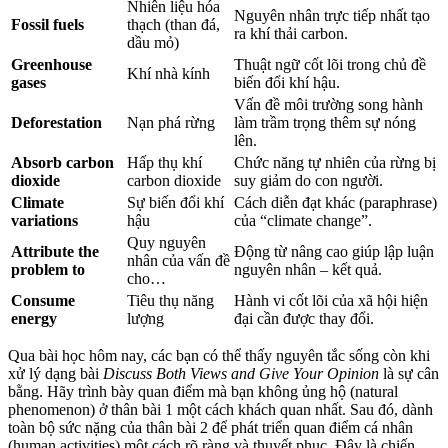
Nhiên liệu hóa
Nguyên nhân trực tiếp nhất tạo
Fossil fuels
thạch (than đá,
ra khí thải carbon.
dầu mỏ)
Greenhouse
Thuật ngữ cốt lõi trong chủ đề
Khí nhà kính
gases
biến đổi khí hậu.
Vấn đề môi trường song hành
Deforestation
Nạn phá rừng
làm trầm trọng thêm sự nóng
lên.
Absorb carbon
Hấp thụ khí
Chức năng tự nhiên của rừng bị
dioxide
carbon dioxide
suy giảm do con người.
Climate
Sự biến đổi khí
Cách diễn đạt khác (paraphrase)
variations
hậu
của “climate change”.
Quy nguyên
Attribute the
Động từ nâng cao giúp lập luận
nhân của vấn đề
problem to
nguyên nhân – kết quả.
cho…
Consume
Tiêu thụ năng
Hành vi cốt lõi của xã hội hiện
energy
lượng
đại cần được thay đổi.
Qua bài học hôm nay, các bạn có thể thấy nguyên tắc sống còn khi
xử lý dạng bài
Discuss Both Views and Give Your Opinion
là sự cân
bằng. Hãy trình bày quan điểm mà bạn không ủng hộ (natural
phenomenon) ở thân bài 1 một cách khách quan nhất. Sau đó, dành
toàn bộ sức nặng của thân bài 2 để phát triển quan điểm cá nhân
(human activities) một cách rõ ràng và thuyết phục. Đây là chiến