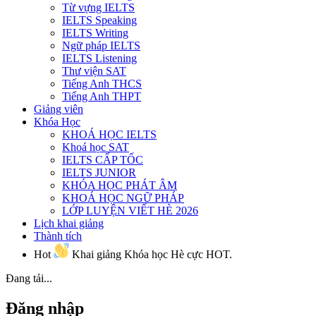
Từ vựng IELTS
IELTS Speaking
IELTS Writing
Ngữ pháp IELTS
IELTS Listening
Thư viện SAT
Tiếng Anh THCS
Tiếng Anh THPT
Giảng viên
Khóa Học
KHOÁ HỌC IELTS
Khoá học SAT
IELTS CẤP TỐC
IELTS JUNIOR
KHÓA HỌC PHÁT ÂM
KHOÁ HỌC NGỮ PHÁP
LỚP LUYỆN VIẾT HÈ 2026
Lịch khai giảng
Thành tích
Hot
Khai giảng Khóa học Hè cực HOT.
Đang tải...
Đăng nhập