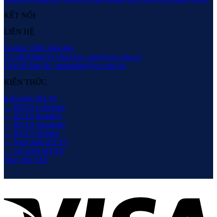
KẾT NỐI
LIÊN HỆ
Hotline: 0985.649.466
Tư vấn/Đăng ký khoá học: info@ece.edu.vn
Liên hệ hợp tác: marketing@ece.edu.vn
KIẾN THỨC
Kiến thức IELTS
— IELTS Listening
— IELTS Reading
— IELTS Speaking
— IELTS Writing
— Ngữ pháp IELTS
— Từ vựng IELTS
Thư viện SAT