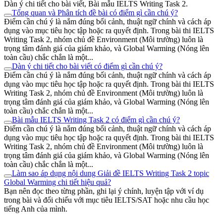
Dàn ý chi tiết cho bài viết, Bài mẫu IELTS Writing Task 2.
Tổng quan và Phân tích đề bài có điểm gì cần chú ý?
Điểm cần chú ý là nắm đúng bối cảnh, thuật ngữ chính và cách áp
dụng vào mục tiêu học tập hoặc ra quyết định. Trong bài thi IELTS
Writing Task 2, nhóm chủ đề Environment (Môi trường) luôn là
trọng tâm đánh giá của giám khảo, và Global Warming (Nóng lên
toàn cầu) chắc chắn là một...
Dàn ý chi tiết cho bài viết có điểm gì cần chú ý?
Điểm cần chú ý là nắm đúng bối cảnh, thuật ngữ chính và cách áp
dụng vào mục tiêu học tập hoặc ra quyết định. Trong bài thi IELTS
Writing Task 2, nhóm chủ đề Environment (Môi trường) luôn là
trọng tâm đánh giá của giám khảo, và Global Warming (Nóng lên
toàn cầu) chắc chắn là một...
Bài mẫu IELTS Writing Task 2 có điểm gì cần chú ý?
Điểm cần chú ý là nắm đúng bối cảnh, thuật ngữ chính và cách áp
dụng vào mục tiêu học tập hoặc ra quyết định. Trong bài thi IELTS
Writing Task 2, nhóm chủ đề Environment (Môi trường) luôn là
trọng tâm đánh giá của giám khảo, và Global Warming (Nóng lên
toàn cầu) chắc chắn là một...
Làm sao áp dụng nội dung Giải đề IELTS Writing Task 2 topic
Global Warming chi tiết hiệu quả?
Bạn nên đọc theo từng phần, ghi lại ý chính, luyện tập với ví dụ
trong bài và đối chiếu với mục tiêu IELTS/SAT hoặc nhu cầu học
tiếng Anh của mình.