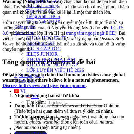
Ngữ pháp IELTS
Warming (Nóng lên toàn cầu)
chắc chắn là một đề bài kinh điển
IELTS Listening
nhất. Tuy nhiên, việc trình bày lập luận sao cho thuyết phục, khách
Thư viện SAT
quan mà không bị sa đà vào kể lể lại là một thử thách lớn.
Tiếng Anh THCS
Tiếng Anh THPT
Hôm nay, chúng ta sẽ cùng giải quyết một đề thi thực tế dưới sự
Giảng viên
hướng dẫn chi tiết của cô Nguyễn Hoàng My (Giáo viên
IELTS
Khóa Học
8.0
, phụ trách các lớp II và IH tại
trung tâm ngoại ngữ ECE
). Bài
KHOÁ HỌC IELTS
viết sẽ cung cấp cho bạn chiến lược xử lý dạng bài
Discuss Both
Khoá học SAT
Views
, hệ thống dàn ý logic, bài mẫu xuất sắc và toàn bộ từ vựng
IELTS CẤP TỐC
chuyên ngành.
IELTS JUNIOR
KHÓA HỌC PHÁT ÂM
Tổng quan và Phân tích đề bài
KHOÁ HỌC NGỮ PHÁP
LỚP LUYỆN VIẾT HÈ 2026
Đề bài: Some people claim that human activities cause global
Lịch khai giảng
warming, while others believe it is a natural phenomenon.
Thành tích
Discuss both views and give your opinion
.
VI
Nhận diện dạng bài và Từ khóa
EN
Tìm kiếm:
Dạng bài:
Discuss Both Views and Give Your Opinion
(Thảo luận hai quan điểm và đưa ra ý kiến cá nhân).
Từ khóa trọng tâm:
human activities
(hoạt động của con
Chưa có khóa học yêu thích.
người),
global warming
(nóng lên toàn cầu),
natural
phenomenon
(hiện tượng tự nhiên).
Đặt lịch / Tư vấn