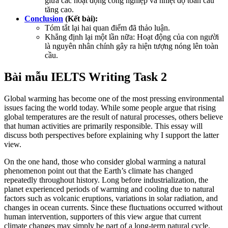
giữa các hoạt động công nghiệp và nhiệt độ toàn cầu
tăng cao.
Conclusion
(Kết bài):
Tóm tắt lại hai quan điểm đã thảo luận.
Khẳng định lại một lần nữa: Hoạt động của con người
là nguyên nhân chính gây ra hiện tượng nóng lên toàn
cầu.
Bài mẫu IELTS Writing Task 2
Global warming has become one of the most pressing environmental
issues facing the world today. While some people argue that rising
global temperatures are the result of natural processes, others believe
that human activities are primarily responsible. This essay will
discuss both perspectives before explaining why I support the latter
view.
On the one hand, those who consider global warming a natural
phenomenon point out that the Earth’s climate has changed
repeatedly throughout history. Long before industrialization, the
planet experienced periods of warming and cooling due to natural
factors such as volcanic eruptions, variations in solar radiation, and
changes in ocean currents. Since these fluctuations occurred without
human intervention, supporters of this view argue that current
climate changes may simply be part of a long-term natural cycle.