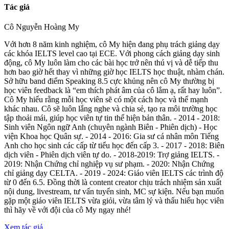
Tác giả
Cô Nguyễn Hoàng My
Với hơn 8 năm kinh nghiệm, cô My hiện đang phụ trách giảng dạy
các khóa IELTS level cao tại ECE. Với phong cách giảng dạy sinh
động, cô My luôn làm cho các bài học trở nên thú vị và dễ tiếp thu
hơn bao giờ hết thay vì những giờ học IELTS học thuật, nhàm chán.
Sở hữu band điểm Speaking 8.5 cực khủng nên cô My thường bị
học viên feedback là “em thích phát âm của cô lắm ạ, rất hay luôn”.
Cô My hiểu rằng mỗi học viên sẽ có một cách học và thế mạnh
khác nhau. Cô sẽ luôn lắng nghe và chia sẻ, tạo ra môi trường học
tập thoải mái, giúp học viên tự tin thể hiện bản thân. - 2014 - 2018:
Sinh viên Ngôn ngữ Anh (chuyên ngành Biên - Phiên dịch) - Học
viện Khoa học Quân sự. - 2014 - 2016: Gia sư cá nhân môn Tiếng
Anh cho học sinh các cấp từ tiểu học đến cấp 3. - 2017 - 2018: Biên
dịch viên - Phiên dịch viên tự do. - 2018-2019: Trợ giảng IELTS. -
2019: Nhận Chứng chỉ nghiệp vụ sư phạm. - 2020: Nhận Chứng
chỉ giảng dạy CELTA. - 2019 - 2024: Giáo viên IELTS các trình độ
từ 0 đến 6.5. Đồng thời là content creator chịu trách nhiệm sản xuất
nội dung, livestream, tư vấn tuyển sinh, MC sự kiện. Nếu bạn muốn
gặp một giáo viên IELTS vừa giỏi, vừa tâm lý và thấu hiểu học viên
thì hãy về với đội của cô My ngay nhé!
Xem tác giả