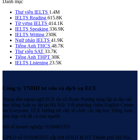
Danh mục
Thư viện IELTS
1.4M
IELTS Reading
615.8K
Từ vựng IELTS
414.1K
IELTS Speaking
336.9K
IELTS Writing
230K
Ngữ pháp IELTS
41.9K
Tiếng Anh THCS
48.7K
Thư viện SAT
33.7K
Tiếng Anh THPT
30K
IELTS Listening
23.5K
Công ty TNHH tư vấn và dịch vụ ECE
Trung tâm ngoại ngữ ECE do cô Đoàn Nương sáng lập là địa chỉ
học tiếng Anh uy tín tại Hà Nội. Với phương châm English Center
for Everyone, ECE hướng tới việc tổ chức các lớp học Tiếng Anh
phù hợp với tất cả mọi người.
Mã số doanh nghiệp: 0109483355
GPKD số 0109483355 cấp bởi sở KH & ĐT Thành phố Hà Nội