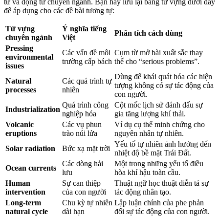
từ và động từ chuyên ngành. Bạn hãy lưu lại bảng từ vựng dưới đây
để áp dụng cho các đề bài tương tự:
Từ vựng
Ý nghĩa tiếng
Phân tích cách dùng
chuyên ngành
Việt
Pressing
Các vấn đề môi
Cụm từ mở bài xuất sắc thay
environmental
trường cấp bách
thế cho “serious problems”.
issues
Dùng để khái quát hóa các hiện
Natural
Các quá trình tự
tượng không có sự tác động của
processes
nhiên
con người.
Quá trình công
Cột mốc lịch sử đánh dấu sự
Industrialization
nghiệp hóa
gia tăng lượng khí thải.
Volcanic
Các vụ phun
Ví dụ cụ thể minh chứng cho
eruptions
trào núi lửa
nguyên nhân tự nhiên.
Yếu tố tự nhiên ảnh hưởng đến
Solar radiation
Bức xạ mặt trời
nhiệt độ bề mặt Trái Đất.
Các dòng hải
Một trong những yếu tố điều
Ocean currents
lưu
hòa khí hậu toàn cầu.
Human
Sự can thiệp
Thuật ngữ học thuật diễn tả sự
intervention
của con người
tác động nhân tạo.
Long-term
Chu kỳ tự nhiên
Lập luận chính của phe phản
natural cycle
dài hạn
đối sự tác động của con người.