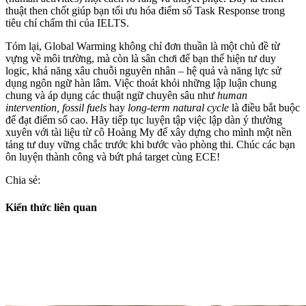
thuật then chốt giúp bạn tối ưu hóa điểm số Task Response trong
tiêu chí chấm thi của IELTS.
Tóm lại, Global Warming không chỉ đơn thuần là một chủ đề từ
vựng về môi trường, mà còn là sân chơi để bạn thể hiện tư duy
logic, khả năng xâu chuỗi nguyên nhân – hệ quả và năng lực sử
dụng ngôn ngữ hàn lâm. Việc thoát khỏi những lập luận chung
chung và áp dụng các thuật ngữ chuyên sâu như
human
intervention, fossil fuels
hay
long-term natural cycle
là điều bắt buộc
để đạt điểm số cao. Hãy tiếp tục luyện tập việc lập dàn ý thường
xuyên với tài liệu từ cô Hoàng My để xây dựng cho mình một nền
tảng tư duy vững chắc trước khi bước vào phòng thi. Chúc các bạn
ôn luyện thành công và bứt phá target cùng ECE!
Chia sẻ:
Kiến thức liên quan