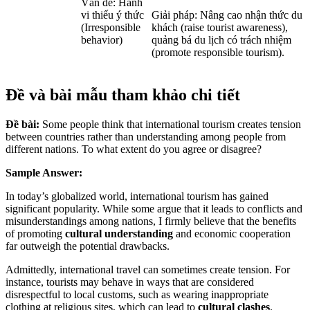
Vấn đề: Hành
vi thiếu ý thức
Giải pháp: Nâng cao nhận thức du
(Irresponsible
khách (raise tourist awareness),
behavior)
quảng bá du lịch có trách nhiệm
(promote responsible tourism).
Đề và bài mẫu tham khảo chi tiết
Đề bài:
Some people think that international tourism creates tension
between countries rather than understanding among people from
different nations. To what extent do you agree or disagree?
Sample Answer:
In today’s globalized world, international tourism has gained
significant popularity. While some argue that it leads to conflicts and
misunderstandings among nations, I firmly believe that the benefits
of promoting
cultural understanding
and economic cooperation
far outweigh the potential drawbacks.
Admittedly, international travel can sometimes create tension. For
instance, tourists may behave in ways that are considered
disrespectful to local customs, such as wearing inappropriate
clothing at religious sites, which can lead to
cultural clashes
.