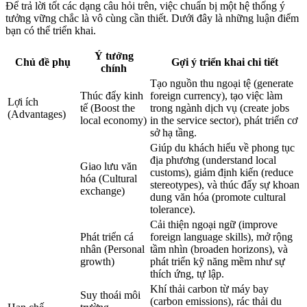
Để trả lời tốt các dạng câu hỏi trên, việc chuẩn bị một hệ thống ý
tưởng vững chắc là vô cùng cần thiết. Dưới đây là những luận điểm
bạn có thể triển khai.
Ý tưởng
Chủ đề phụ
Gợi ý triển khai chi tiết
chính
Tạo nguồn thu ngoại tệ (generate
Thúc đẩy kinh
foreign currency), tạo việc làm
Lợi ích
tế (Boost the
trong ngành dịch vụ (create jobs
(Advantages)
local economy)
in the service sector), phát triển cơ
sở hạ tầng.
Giúp du khách hiểu về phong tục
địa phương (understand local
Giao lưu văn
customs), giảm định kiến (reduce
hóa (Cultural
stereotypes), và thúc đẩy sự khoan
exchange)
dung văn hóa (promote cultural
tolerance).
Cải thiện ngoại ngữ (improve
Phát triển cá
foreign language skills), mở rộng
nhân (Personal
tầm nhìn (broaden horizons), và
growth)
phát triển kỹ năng mềm như sự
thích ứng, tự lập.
Khí thải carbon từ máy bay
Suy thoái môi
(carbon emissions), rác thải du