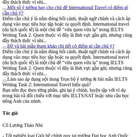
đầy thách thức vì nhi...
Một số ý tưởng hay cho chủ đề International Travel có điểm gì
cần chú ý?
Điểm cần chú ý là nắm đúng bối cảnh, thuật ngữ chính và cách áp
dụng vào mục tiêu học tập hoặc ra quyết định. International travel
(du lịch quốc tế) là một chủ đề "vừa quen vừa lạ" trong IELTS
Writing Task 2. Quen thuộc vì đây là lĩnh vực gần gũi, nhưng cũng
đầy thách thức vì nhi...
Đề và bài mẫu tham khảo chi tiết có điểm gì cần chú ý?
Điểm cần chú ý là nắm đúng bối cảnh, thuật ngữ chính và cách áp
dụng vào mục tiêu học tập hoặc ra quyết định. International travel
(du lịch quốc tế) là một chủ đề "vừa quen vừa lạ" trong IELTS
Writing Task 2. Quen thuộc vì đây là lĩnh vực gần gũi, nhưng cũng
đầy thách thức vì nhi...
Làm sao áp dụng nội dung Trọn bộ ý tưởng & bài mẫu IELTS
Writing Task 2: International Travel hiệu quả?
Bạn nên đọc theo từng phần, ghi lại ý chính, luyện tập với ví dụ
trong bài và đối chiếu với mục tiêu IELTS/SAT hoặc nhu cầu học
tiếng Anh của mình.
Tác giả
Cô Lương Thảo Nhi
- Tốt nghiệp loại Giỏi hệ chính quy tại trường Đại học Anh Quốc