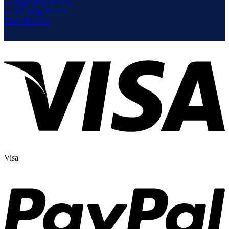
— Ngữ pháp IELTS
— Từ vựng IELTS
Thư viện SAT
Visa