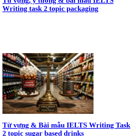
Từ vựng, ý tưởng & bài mẫu IELTS
Writing task 2 topic packaging
Từ vựng & Bài mẫu IELTS Writing Task
2 topic sugar based drinks