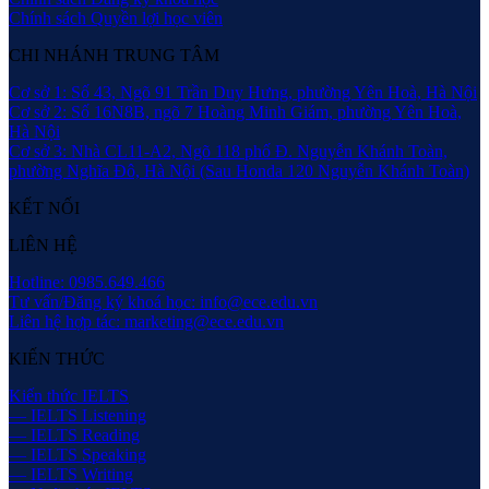
Chính sách Quyền lợi học viên
CHI NHÁNH TRUNG TÂM
Cơ sở 1: Số 43, Ngõ 91 Trần Duy Hưng, phường Yên Hoà, Hà Nội
Cơ sở 2: Số 16N8B, ngõ 7 Hoàng Minh Giám, phường Yên Hoà,
Hà Nội
Cơ sở 3: Nhà CL11-A2, Ngõ 118 phố Đ. Nguyễn Khánh Toàn,
phường Nghĩa Đô, Hà Nội (Sau Honda 120 Nguyễn Khánh Toàn)
KẾT NỐI
LIÊN HỆ
Hotline: 0985.649.466
Tư vấn/Đăng ký khoá học: info@ece.edu.vn
Liên hệ hợp tác: marketing@ece.edu.vn
KIẾN THỨC
Kiến thức IELTS
— IELTS Listening
— IELTS Reading
— IELTS Speaking
— IELTS Writing