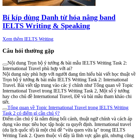
Bí kíp dùng Danh từ hóa nâng band
IELTS Writing & Speaking
Xem thêm IELTS Writing
Câu hỏi thường gặp
Nội dung Trọn bộ ý tưởng & bài mẫu IELTS Writing Task 2:
International Travel phù hợp với ai?
Nội dung này phù hợp với người đang tìm hiểu bài viết học thuật về
Trọn bộ ý tưởng & bài mẫu IELTS Writing Task 2: International
Travel. Bài viết tập trung vào các ý chính như Tổng quan về Topic
International Travel trong IELTS Writing Task 2, Một số ý tưởng
hay cho chủ đề International Travel, Đề và bài mẫu tham khảo chi
tiết.
Tổng quan về Topic International Travel trong IELTS Writing
Task 2 có điểm gì cần chú ý?
Điểm cần chú ý là nắm đúng bối cảnh, thuật ngữ chính và cách áp
dụng vào mục tiêu học tập hoặc ra quyết định. International travel
(du lịch quốc tế) là một chủ đề "vừa quen vừa lạ" trong IELTS
Writing Task 2. Quen thuộc vì đây là lĩnh vực gần gũi, nhưng cũng