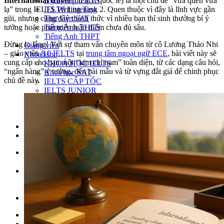
Ngữ pháp IELTS
International travel
(du lịch quốc tế) là một chủ đề “vừa quen vừa
IELTS Listening
lạ” trong IELTS Writing Task 2. Quen thuộc vì đây là lĩnh vực gần
Thư viện SAT
gũi, nhưng cũng đầy thách thức vì nhiều bạn thí sinh thường bí ý
Tiếng Anh THCS
tưởng hoặc phát triển luận điểm chưa đủ sâu.
Tiếng Anh THPT
Đừng lo lắng! Với sự tham vấn chuyên môn từ cô Lương Thảo Nhi
Giảng viên
– giáo viên
8.0 IELTS
tại
trung tâm ngoại ngữ ECE
, bài viết này sẽ
Khóa Học
cung cấp cho bạn một “kim chỉ nam” toàn diện, từ các dạng câu hỏi,
KHOÁ HỌC IELTS
“ngân hàng” ý tưởng, đến bài mẫu và từ vựng đắt giá để chinh phục
Khoá học SAT
chủ đề này.
IELTS CẤP TỐC
IELTS JUNIOR
KHÓA HỌC PHÁT ÂM
KHOÁ HỌC NGỮ PHÁP
LỚP LUYỆN VIẾT HÈ 2026
Lịch khai giảng
Thành tích
VI
EN
Tìm kiếm:
Chưa có khóa học yêu thích.
Đặt lịch / Tư vấn