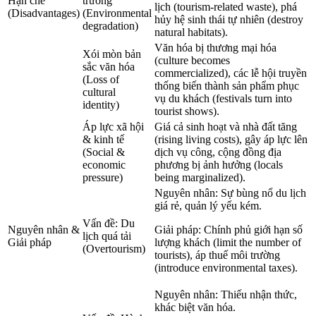
Hạn chế
trường
lịch (tourism-related waste), phá
(Disadvantages)
(Environmental
hủy hệ sinh thái tự nhiên (destroy
degradation)
natural habitats).
Văn hóa bị thương mại hóa
Xói mòn bản
(culture becomes
sắc văn hóa
commercialized), các lễ hội truyền
(Loss of
thống biến thành sản phẩm phục
cultural
vụ du khách (festivals turn into
identity)
tourist shows).
Áp lực xã hội
Giá cả sinh hoạt và nhà đất tăng
& kinh tế
(rising living costs), gây áp lực lên
(Social &
dịch vụ công, cộng đồng địa
economic
phương bị ảnh hưởng (locals
pressure)
being marginalized).
Nguyên nhân: Sự bùng nổ du lịch
giá rẻ, quản lý yếu kém.
Vấn đề: Du
Nguyên nhân &
Giải pháp: Chính phủ giới hạn số
lịch quá tải
Giải pháp
lượng khách (limit the number of
(Overtourism)
tourists), áp thuế môi trường
(introduce environmental taxes).
Nguyên nhân: Thiếu nhận thức,
khác biệt văn hóa.