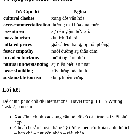
Từ/ Cụm từ
Nghĩa
cultural clashes
xung đột văn hóa
over-commercialization
thương mại hóa quá mức
resentment
sự oán giận, bức xúc
mass tourism
du lịch đại trà
inflated prices
giá cả leo thang, bị thổi phồng
foster empathy
nuôi dưỡng sự thấu cảm
broaden horizons
mở rộng tầm nhìn
mutual understanding
sự hiểu biết lẫn nhau
peace-building
xây dựng hòa bình
sustainable tourism
du lịch bền vững
Lời kết
Để chinh phục chủ đề International Travel trong IELTS Writing
Task 2, bạn cần:
Xác định chính xác dạng câu hỏi để có cấu trúc bài viết phù
hợp.
Chuẩn bị sẵn “ngân hàng” ý tưởng theo các khía cạnh: lợi ích
– hạn chế – nguyên nhân – giải pháp.