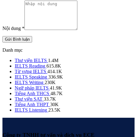
Nội dung
*
Gửi Bình luận
Danh mục
Thư viện IELTS
1.4M
IELTS Reading
615.8K
Từ vựng IELTS
414.1K
IELTS Speaking
336.9K
IELTS Writing
230K
Ngữ pháp IELTS
41.9K
Tiếng Anh THCS
48.7K
Thư viện SAT
33.7K
Tiếng Anh THPT
30K
IELTS Listening
23.5K
Công ty TNHH tư vấn và dịch vụ ECE