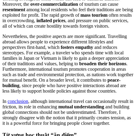
Moreover, the
over-commercialization
of tourism can cause
resentment
among local residents who feel their traditions are being
exploited for profit. The rapid growth of
mass tourism
often results
in overcrowding,
inflated prices
, and pressure on public services,
all of which can create hostility towards foreign visitors.
Nevertheless, the positive aspects are more significant. Travelling
abroad allows people to experience different lifestyles and
perspectives first-hand, which
fosters empathy
and reduces
stereotypes. For example, a traveler who spends time with local
families in Japan or Vietnam is likely to gain a deeper appreciation
of their traditions and values, helping to
broaden their horizons
.
Furthermore, international tourism promotes cooperation in areas
such as trade and environmental protection, as nations work together
for mutual benefit. On a broader level, it contributes to
peace-
building
, since people who have positive interactions abroad are
less likely to support hostile policies against those countries.
In
conclusion
, although international travel can occasionally result in
friction, its role in enhancing
mutual understanding
and building
global connections should not be underestimated. Therefore, I
strongly disagree with the notion that it primarily creates tension, as
it is a powerful force for bringing people closer together.
Từ vựng học thuật “ăn điểm”