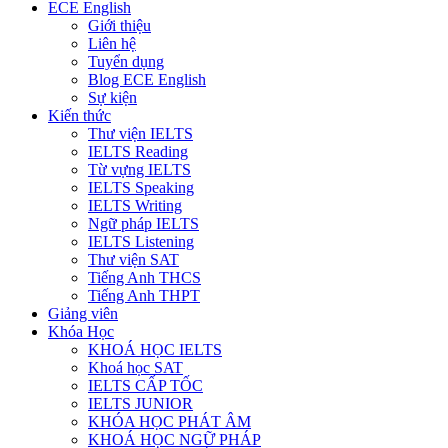
ECE English
Giới thiệu
Liên hệ
Tuyển dụng
Blog ECE English
Sự kiện
Kiến thức
Thư viện IELTS
IELTS Reading
Từ vựng IELTS
IELTS Speaking
IELTS Writing
Ngữ pháp IELTS
IELTS Listening
Thư viện SAT
Tiếng Anh THCS
Tiếng Anh THPT
Giảng viên
Khóa Học
KHOÁ HỌC IELTS
Khoá học SAT
IELTS CẤP TỐC
IELTS JUNIOR
KHÓA HỌC PHÁT ÂM
KHOÁ HỌC NGỮ PHÁP