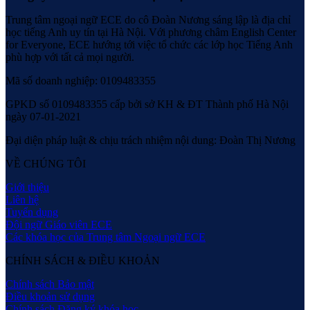
Trung tâm ngoại ngữ ECE do cô Đoàn Nương sáng lập là địa chỉ
học tiếng Anh uy tín tại Hà Nội. Với phương châm English Center
for Everyone, ECE hướng tới việc tổ chức các lớp học Tiếng Anh
phù hợp với tất cả mọi người.
Mã số doanh nghiệp: 0109483355
GPKD số 0109483355 cấp bởi sở KH & ĐT Thành phố Hà Nội
ngày 07-01-2021
Đại diện pháp luật & chịu trách nhiệm nội dung: Đoàn Thị Nương
VỀ CHÚNG TÔI
Giới thiệu
Liên hệ
Tuyển dụng
Đội ngữ Giáo viên ECE
Các khóa học của Trung tâm Ngoại ngữ ECE
CHÍNH SÁCH & ĐIỀU KHOẢN
Chính sách Bảo mật
Điều khoản sử dụng
Chính sách Đăng ký khóa học