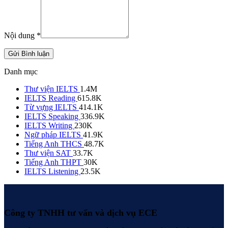
Nội dung
*
Gửi Bình luận
Danh mục
Thư viện IELTS
1.4M
IELTS Reading
615.8K
Từ vựng IELTS
414.1K
IELTS Speaking
336.9K
IELTS Writing
230K
Ngữ pháp IELTS
41.9K
Tiếng Anh THCS
48.7K
Thư viện SAT
33.7K
Tiếng Anh THPT
30K
IELTS Listening
23.5K
Công ty TNHH tư vấn và dịch vụ ECE