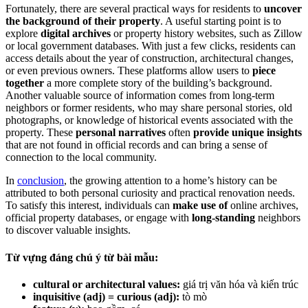
Fortunately, there are several practical ways for residents to
uncover
the background of their property
. A useful starting point is to
explore
digital archives
or property history websites, such as Zillow
or local government databases. With just a few clicks, residents can
access details about the year of construction, architectural changes,
or even previous owners. These platforms allow users to
piece
together
a more complete story of the building’s background.
Another valuable source of information comes from long-term
neighbors or former residents, who may share personal stories, old
photographs, or knowledge of historical events associated with the
property. These
personal narratives
often
provide unique insights
that are not found in official records and can bring a sense of
connection to the local community.
In
conclusion
, the growing attention to a home’s history can be
attributed to both personal curiosity and practical renovation needs.
To satisfy this interest, individuals can
make use of
online archives,
official property databases, or engage with
long-standing
neighbors
to discover valuable insights.
Từ vựng đáng chú ý từ bài mẫu:
cultural or architectural values:
giá trị văn hóa và kiến trúc
inquisitive (adj) = curious (adj):
tò mò