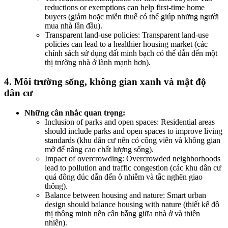
reductions or exemptions can help first-time home
buyers (giảm hoặc miễn thuế có thể giúp những người
mua nhà lần đầu).
Transparent land-use policies: Transparent land-use
policies can lead to a healthier housing market (các
chính sách sử dụng đất minh bạch có thể dẫn đến một
thị trường nhà ở lành mạnh hơn).
4. Môi trường sống, không gian xanh và mật độ
dân cư
Những cân nhắc quan trọng:
Inclusion of parks and open spaces: Residential areas
should include parks and open spaces to improve living
standards (khu dân cư nên có công viên và không gian
mở để nâng cao chất lượng sống).
Impact of overcrowding: Overcrowded neighborhoods
lead to pollution and traffic congestion (các khu dân cư
quá đông đúc dẫn đến ô nhiễm và tắc nghẽn giao
thông).
Balance between housing and nature: Smart urban
design should balance housing with nature (thiết kế đô
thị thông minh nên cân bằng giữa nhà ở và thiên
nhiên).