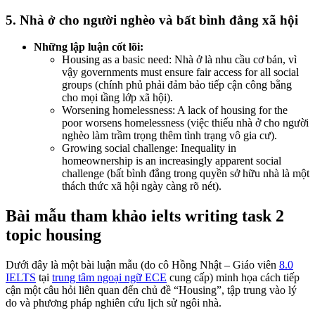
5. Nhà ở cho người nghèo và bất bình đẳng xã hội
Những lập luận cốt lõi:
Housing as a basic need: Nhà ở là nhu cầu cơ bản, vì
vậy governments must ensure fair access for all social
groups (chính phủ phải đảm bảo tiếp cận công bằng
cho mọi tầng lớp xã hội).
Worsening homelessness: A lack of housing for the
poor worsens homelessness (việc thiếu nhà ở cho người
nghèo làm trầm trọng thêm tình trạng vô gia cư).
Growing social challenge: Inequality in
homeownership is an increasingly apparent social
challenge (bất bình đẳng trong quyền sở hữu nhà là một
thách thức xã hội ngày càng rõ nét).
Bài mẫu tham khảo ielts writing task 2
topic housing
Dưới đây là một bài luận mẫu (do cô Hồng Nhật – Giáo viên
8.0
IELTS
tại
trung tâm ngoại ngữ ECE
cung cấp) minh họa cách tiếp
cận một câu hỏi liên quan đến chủ đề “Housing”, tập trung vào lý
do và phương pháp nghiên cứu lịch sử ngôi nhà.