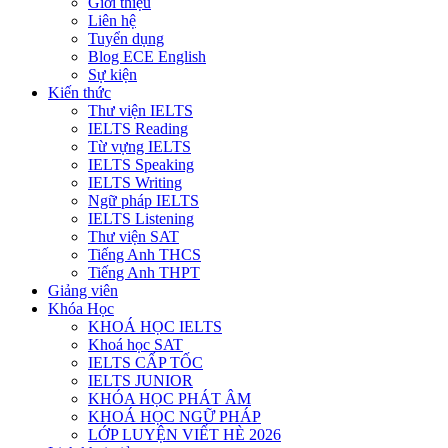
Giới thiệu
Liên hệ
Tuyển dụng
Blog ECE English
Sự kiện
Kiến thức
Thư viện IELTS
IELTS Reading
Từ vựng IELTS
IELTS Speaking
IELTS Writing
Ngữ pháp IELTS
IELTS Listening
Thư viện SAT
Tiếng Anh THCS
Tiếng Anh THPT
Giảng viên
Khóa Học
KHOÁ HỌC IELTS
Khoá học SAT
IELTS CẤP TỐC
IELTS JUNIOR
KHÓA HỌC PHÁT ÂM
KHOÁ HỌC NGỮ PHÁP
LỚP LUYỆN VIẾT HÈ 2026