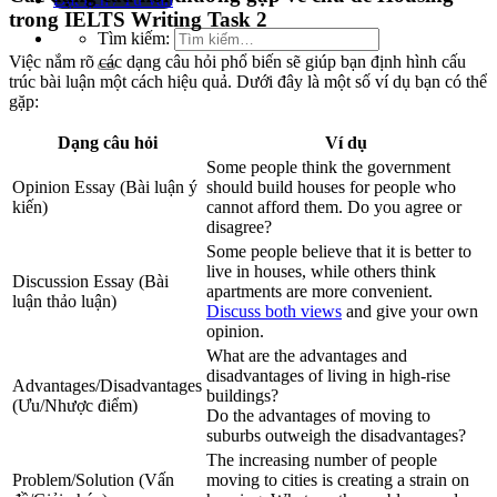
trong IELTS Writing Task 2
Tìm kiếm:
Việc nắm rõ các dạng câu hỏi phổ biến sẽ giúp bạn định hình cấu
trúc bài luận một cách hiệu quả. Dưới đây là một số ví dụ bạn có thể
gặp:
Dạng câu hỏi
Ví dụ
Some people think the government
Opinion Essay (Bài luận ý
should build houses for people who
kiến)
cannot afford them. Do you agree or
disagree?
Some people believe that it is better to
live in houses, while others think
Discussion Essay (Bài
apartments are more convenient.
luận thảo luận)
Discuss both views
and give your own
opinion.
What are the advantages and
disadvantages of living in high-rise
Advantages/Disadvantages
buildings?
(Ưu/Nhược điểm)
Do the advantages of moving to
suburbs outweigh the disadvantages?
The increasing number of people
Problem/Solution (Vấn
moving to cities is creating a strain on