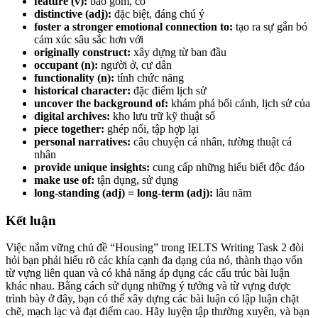
feature (v):
bao gồm, có
distinctive (adj):
đặc biệt, đáng chú ý
foster a stronger emotional connection to:
tạo ra sự gắn bó
cảm xúc sâu sắc hơn với
originally construct:
xây dựng từ ban đầu
occupant (n):
người ở, cư dân
functionality (n):
tính chức năng
historical character:
đặc điểm lịch sử
uncover the background of:
khám phá bối cảnh, lịch sử của
digital archives:
kho lưu trữ kỹ thuật số
piece together:
ghép nối, tập hợp lại
personal narratives:
câu chuyện cá nhân, tường thuật cá
nhân
provide unique insights:
cung cấp những hiểu biết độc đáo
make use of:
tận dụng, sử dụng
long-standing (adj) = long-term (adj):
lâu năm
Kết luận
Việc nắm vững chủ đề “Housing” trong IELTS Writing Task 2 đòi
hỏi bạn phải hiểu rõ các khía cạnh đa dạng của nó, thành thạo vốn
từ vựng liên quan và có khả năng áp dụng các cấu trúc bài luận
khác nhau. Bằng cách sử dụng những ý tưởng và từ vựng được
trình bày ở đây, bạn có thể xây dựng các bài luận có lập luận chặt
chẽ, mạch lạc và đạt điểm cao. Hãy luyện tập thường xuyên, và bạn