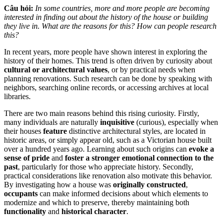
Câu hỏi:
In some countries, more and more people are becoming
interested in finding out about the history of the house or building
they live in. What are the reasons for this? How can people research
this?
In recent years, more people have shown interest in exploring the
history of their homes. This trend is often driven by curiosity about
cultural or architectural values
, or by practical needs when
planning renovations. Such research can be done by speaking with
neighbors, searching online records, or accessing archives at local
libraries.
There are two main reasons behind this rising curiosity. Firstly,
many individuals are naturally
inquisitive
(curious), especially when
their houses
feature
distinctive architectural styles, are located in
historic areas, or simply appear old, such as a Victorian house built
over a hundred years ago. Learning about such origins can
evoke a
sense of pride
and
foster a stronger emotional connection to the
past
, particularly for those who appreciate history. Secondly,
practical considerations like renovation also motivate this behavior.
By investigating how a house was
originally constructed
,
occupants
can make informed decisions about which elements to
modernize and which to preserve, thereby maintaining both
functionality
and
historical character
.