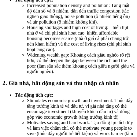
Increased population density and pollution: Tăng mật
độ dân số và ô nhiễm, dẫn đến traffic congestion (tắc
nghẽn giao thông), noise pollution (ô nhiễm tiếng ồn)
và air pollution (ô nhiễm không khí).
Housing shortages and high cost of living: Thiếu hụt
nhà ở và chi phí sinh hoạt cao, khiến affordable
housing becomes scarce (nhà ở giá cả phải chăng trở
nên khan hiếm) và the cost of living rises (chi phí sinh
hoạt tăng cao).
Widening wealth gap: Khoảng cách giàu nghèo rõ rệt
hơn, có thể deepen the gap between the rich and the
poor (làm sâu sắc thêm khoảng cách giữa người giàu và
người nghèo).
2. Giá nhà, bất động sản và thu nhập cá nhân
Tác động tích cực:
Stimulates economic growth and investment: Thúc đẩy
tăng trưởng kinh tế và đầu tư, vì giá nhà tăng có thể
encourage investment (khuyến khích đầu tư) và đóng
góp vào economic growth (tăng trưởng kinh tế).
Motivates saving and hard work: Tạo động lực tích lũy
và làm việc chăm chỉ, có thể motivate young people to
save (thúc đẩy người trẻ tiết kiệm) và work harder (làm