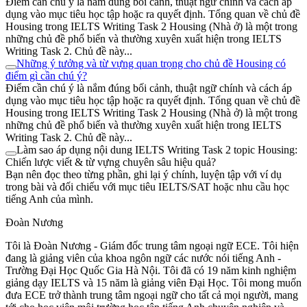
Điểm cần chú ý là nắm đúng bối cảnh, thuật ngữ chính và cách áp
dụng vào mục tiêu học tập hoặc ra quyết định. Tổng quan về chủ đề
Housing trong IELTS Writing Task 2 Housing (Nhà ở) là một trong
những chủ đề phổ biến và thường xuyên xuất hiện trong IELTS
Writing Task 2. Chủ đề này...
Những ý tưởng và từ vựng quan trọng cho chủ đề Housing có
điểm gì cần chú ý?
Điểm cần chú ý là nắm đúng bối cảnh, thuật ngữ chính và cách áp
dụng vào mục tiêu học tập hoặc ra quyết định. Tổng quan về chủ đề
Housing trong IELTS Writing Task 2 Housing (Nhà ở) là một trong
những chủ đề phổ biến và thường xuyên xuất hiện trong IELTS
Writing Task 2. Chủ đề này...
Làm sao áp dụng nội dung IELTS Writing Task 2 topic Housing:
Chiến lược viết & từ vựng chuyên sâu hiệu quả?
Bạn nên đọc theo từng phần, ghi lại ý chính, luyện tập với ví dụ
trong bài và đối chiếu với mục tiêu IELTS/SAT hoặc nhu cầu học
tiếng Anh của mình.
Đoàn Nương
Tôi là Đoàn Nương - Giám đốc trung tâm ngoại ngữ ECE. Tôi hiện
đang là giảng viên của khoa ngôn ngữ các nước nói tiếng Anh -
Trường Đại Học Quốc Gia Hà Nội. Tôi đã có 19 năm kinh nghiệm
giảng dạy IELTS và 15 năm là giảng viên Đại Học. Tôi mong muốn
đưa ECE trở thành trung tâm ngoại ngữ cho tất cả mọi người, mang