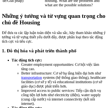
đề/Giải pháp)
housing. What are the problems and
what are the possible solutions?
Những ý tưởng và từ vựng quan trọng cho
chủ đề Housing
Để đưa ra các lập luận toàn diện và sâu sắc, hãy tham khảo những ý
tưởng và từ vựng thiết yếu dưới đây, được phân loại theo tác động
tích cực và tiêu cực.
1. Đô thị hóa và phát triển thành phố
Tác động tích cực:
Greater employment opportunities: Cơ hội việc làm
tăng cao.
Better infrastructure: Cơ sở hạ tầng hiện đại hơn như
transportation
systems (hệ thống giao thông), healthcare
facilities (cơ sở y tế) và educational institutions (cơ sở
giáo dục) được phát triển hơn.
Improved access to public services: Tiếp cận dịch vụ
công tiện lợi hơn như electricity (điện), water supply
(cung cấp nước) và internet connectivity (kết nối
internet).
Tác động tiêu cực: