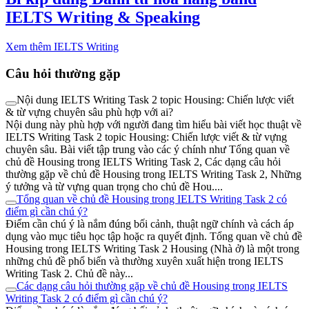
IELTS Writing & Speaking
Xem thêm IELTS Writing
Câu hỏi thường gặp
Nội dung IELTS Writing Task 2 topic Housing: Chiến lược viết
& từ vựng chuyên sâu phù hợp với ai?
Nội dung này phù hợp với người đang tìm hiểu bài viết học thuật về
IELTS Writing Task 2 topic Housing: Chiến lược viết & từ vựng
chuyên sâu. Bài viết tập trung vào các ý chính như Tổng quan về
chủ đề Housing trong IELTS Writing Task 2, Các dạng câu hỏi
thường gặp về chủ đề Housing trong IELTS Writing Task 2, Những
ý tưởng và từ vựng quan trọng cho chủ đề Hou....
Tổng quan về chủ đề Housing trong IELTS Writing Task 2 có
điểm gì cần chú ý?
Điểm cần chú ý là nắm đúng bối cảnh, thuật ngữ chính và cách áp
dụng vào mục tiêu học tập hoặc ra quyết định. Tổng quan về chủ đề
Housing trong IELTS Writing Task 2 Housing (Nhà ở) là một trong
những chủ đề phổ biến và thường xuyên xuất hiện trong IELTS
Writing Task 2. Chủ đề này...
Các dạng câu hỏi thường gặp về chủ đề Housing trong IELTS
Writing Task 2 có điểm gì cần chú ý?