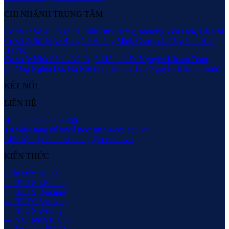
CHI NHÁNH TRUNG TÂM
Cơ sở 1: Số 43, Ngõ 91 Trần Duy Hưng, phường Yên Hoà, Hà Nội
Cơ sở 2: Số 16N8B, ngõ 7 Hoàng Minh Giám, phường Yên Hoà,
Hà Nội
Cơ sở 3: Nhà CL11-A2, Ngõ 118 phố Đ. Nguyễn Khánh Toàn,
phường Nghĩa Đô, Hà Nội (Sau Honda 120 Nguyễn Khánh Toàn)
KẾT NỐI
LIÊN HỆ
Hotline: 0985.649.466
Tư vấn/Đăng ký khoá học: info@ece.edu.vn
Liên hệ hợp tác: marketing@ece.edu.vn
KIẾN THỨC
Kiến thức IELTS
— IELTS Listening
— IELTS Reading
— IELTS Speaking
— IELTS Writing
— Ngữ pháp IELTS
— Từ vựng IELTS