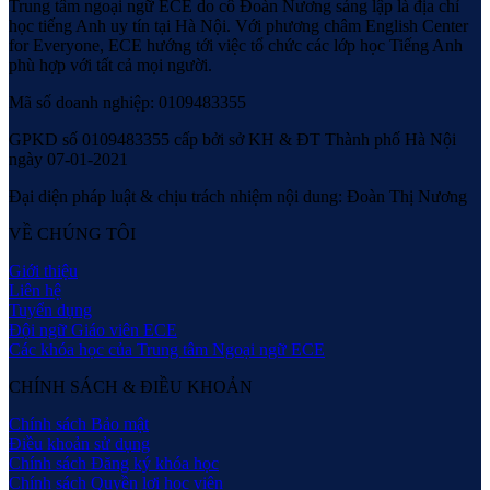
Trung tâm ngoại ngữ ECE do cô Đoàn Nương sáng lập là địa chỉ
học tiếng Anh uy tín tại Hà Nội. Với phương châm English Center
for Everyone, ECE hướng tới việc tổ chức các lớp học Tiếng Anh
phù hợp với tất cả mọi người.
Mã số doanh nghiệp: 0109483355
GPKD số 0109483355 cấp bởi sở KH & ĐT Thành phố Hà Nội
ngày 07-01-2021
Đại diện pháp luật & chịu trách nhiệm nội dung: Đoàn Thị Nương
VỀ CHÚNG TÔI
Giới thiệu
Liên hệ
Tuyển dụng
Đội ngữ Giáo viên ECE
Các khóa học của Trung tâm Ngoại ngữ ECE
CHÍNH SÁCH & ĐIỀU KHOẢN
Chính sách Bảo mật
Điều khoản sử dụng
Chính sách Đăng ký khóa học
Chính sách Quyền lợi học viên