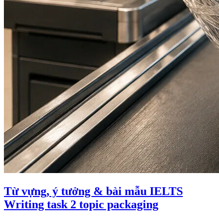
Từ vựng, ý tưởng & bài mẫu IELTS
Writing task 2 topic packaging