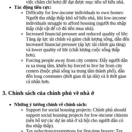
việc chăm chỉ hơn) để đạt được mục tiêu sở hữu nhà.
Tác động tiêu cực:
Difficulty for low-income individuals to own homes:
Người thu nhập thấp khó sở hữu nhà, khi low-income
individuals struggle to afford housing (người thu nhập
thấp chật vật để có đủ tiền mua nhà).
Increased financial pressure and reduced quality of life:
Tăng áp lực tài chính và giảm chất lượng sống, dẫn đến
increased financial pressure (áp lực tài chính gia tăng)
và lower quality of life (chất lượng cuộc sống thấp
hơn).
Forcing people away from city centers: Đẩy người dân
ra xa trung tâm, khiến họ forced to live far from city
centers (buộc phải sống xa trung tâm thành phố), dẫn
đến long commutes (thời gian đi lại dài) và ít thời gian
cá nhân hơn.
3. Chính sách của chính phủ về nhà ở
Những ý tưởng chính về chính sách:
Support for social housing projects: Chính phủ should
support social housing projects for low-income citizens
(nên hỗ trợ các dự án nhà ở xã hội cho người dân có
thu nhập thấp).
Tax reductions/exemptions for first-time buyers: Tax