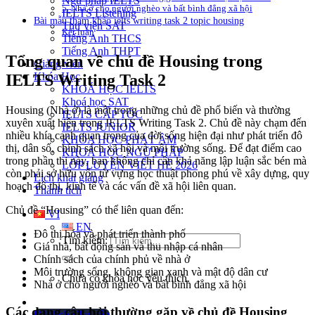
Ngữ pháp IELTS
5. Nhà ở cho người nghèo và bất bình đẳng xã hội
IELTS Listening
Bài mẫu tham khảo ielts writing task 2 topic housing
Thư viện SAT
Kết luận
Tiếng Anh THCS
Tiếng Anh THPT
Tổng quan về chủ đề Housing trong
Giảng viên
Khóa Học
IELTS Writing Task 2
KHOÁ HỌC IELTS
Khoá học SAT
Housing (Nhà ở) là một trong những chủ đề phổ biến và thường
IELTS CẤP TỐC
xuyên xuất hiện trong IELTS Writing Task 2. Chủ đề này chạm đến
IELTS JUNIOR
nhiều khía cạnh quan trọng của đời sống hiện đại như phát triển đô
KHÓA HỌC PHÁT ÂM
thị, dân số, chính sách xã hội và môi trường sống. Để đạt điểm cao
KHOÁ HỌC NGỮ PHÁP
trong phần thi này, bạn không chỉ cần khả năng lập luận sắc bén mà
LỚP LUYỆN VIẾT HÈ 2026
còn phải sở hữu vốn từ vựng học thuật phong phú về xây dựng, quy
Lịch khai giảng
hoạch đô thị, kinh tế và các vấn đề xã hội liên quan.
Thành tích
Chủ đề “Housing” có thể liên quan đến:
VI
EN
Đô thị hóa và phát triển thành phố
Tìm kiếm:
Giá nhà, bất động sản và thu nhập cá nhân
Chính sách của chính phủ về nhà ở
Môi trường sống, không gian xanh và mật độ dân cư
Chưa có khóa học yêu thích.
Nhà ở cho người nghèo và bất bình đẳng xã hội
Các dạng câu hỏi thường gặp về chủ đề Housing
Đặt lịch / Tư vấn