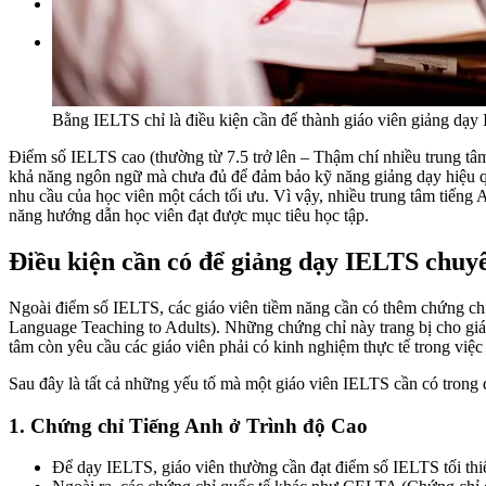
Đặt lịch / Tư vấn
Tìm kiếm:
Bằng IELTS chỉ là điều kiện cần để thành giáo viên giảng dạy
Điểm số IELTS cao (thường từ 7.5 trở lên – Thậm chí nhiều trung tâm
khả năng ngôn ngữ mà chưa đủ để đảm bảo kỹ năng giảng dạy hiệu quả
nhu cầu của học viên một cách tối ưu. Vì vậy, nhiều trung tâm tiế
năng hướng dẫn học viên đạt được mục tiêu học tập.
Điều kiện cần có để giảng dạy IELTS chuy
Ngoài điểm số IELTS, các giáo viên tiềm năng cần có thêm chứng ch
Language Teaching to Adults). Những chứng chỉ này trang bị cho giá
tâm còn yêu cầu các giáo viên phải có kinh nghiệm thực tế trong việ
Sau đây là tất cả những yếu tố mà một giáo viên IELTS cần có trong 
1.
Chứng chỉ Tiếng Anh ở Trình độ Cao
Để dạy IELTS, giáo viên thường cần đạt điểm số IELTS tối thi