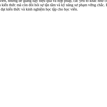
 viên, nhưng để giảng dạy hiệu quả và hợp pháp, các yếu tố khác như c
n kiến thức mà còn đòi hỏi sự tận tâm và kỹ năng sư phạm vững chắc. 
 đạt kiến thức và kinh nghiệm học tập cho học viên.