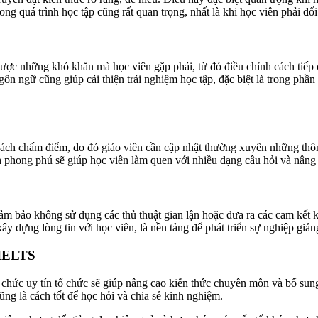
g quá trình học tập cũng rất quan trọng, nhất là khi học viên phải đối
được những khó khăn mà học viên gặp phải, từ đó điều chỉnh cách tiếp c
gôn ngữ cũng giúp cải thiện trải nghiệm học tập, đặc biệt là trong phần
ách chấm điểm, do đó giáo viên cần cập nhật thường xuyên những thôn
ành phong phú sẽ giúp học viên làm quen với nhiều dạng câu hỏi và nâng
ảm bảo không sử dụng các thủ thuật gian lận hoặc đưa ra các cam kết k
y dựng lòng tin với học viên, là nền tảng để phát triển sự nghiệp giảng
 IELTS
chức uy tín tổ chức sẽ giúp nâng cao kiến thức chuyên môn và bổ su
ng là cách tốt để học hỏi và chia sẻ kinh nghiệm.