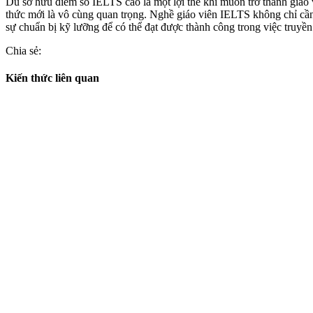
Dù sở hữu điểm số IELTS cao là một lợi thế khi muốn trở thành giáo
thức mới là vô cùng quan trọng. Nghề giáo viên IELTS không chỉ cầ
sự chuẩn bị kỹ lưỡng để có thể đạt được thành công trong việc truyền
Chia sẻ:
Kiến thức liên quan