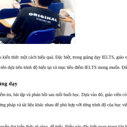
thu kiến thức một cách hiệu quả. Đặc biệt, trong giảng dạy IELTS, giáo
viên dựa trên trình độ hiện tại và mục tiêu điểm IELTS mong muốn. Đi
ảng dạy
kiểm tra, bài tập và phản hồi sau mỗi buổi học. Dựa vào đó, giáo viên 
ơng pháp và tài liệu khác nhau để phù hợp với từng trình độ của học vi
truyền đạt kiến thức rõ ràng, dễ hiểu. Điều này đặc biệt quan trọng kh