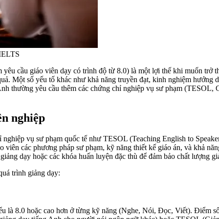
 IELTS
 yêu cầu giáo viên dạy có trình độ từ 8.0) là một lợi thế khi muốn tr
. Một số yếu tố khác như khả năng truyền đạt, kinh nghiệm hướng dẫn 
ng Anh thường yêu cầu thêm các chứng chỉ nghiệp vụ sư phạm (TESOL,
ên nghiệp
ỉ nghiệp vụ sư phạm quốc tế như TESOL (Teaching English to Speaker
o viên các phương pháp sư phạm, kỹ năng thiết kế giáo án, và khả năn
c giảng dạy hoặc các khóa huấn luyện đặc thù để đảm bảo chất lượng g
quá trình giảng dạy:
ểu là 8.0 hoặc cao hơn ở từng kỹ năng (Nghe, Nói, Đọc, Viết). Điểm 