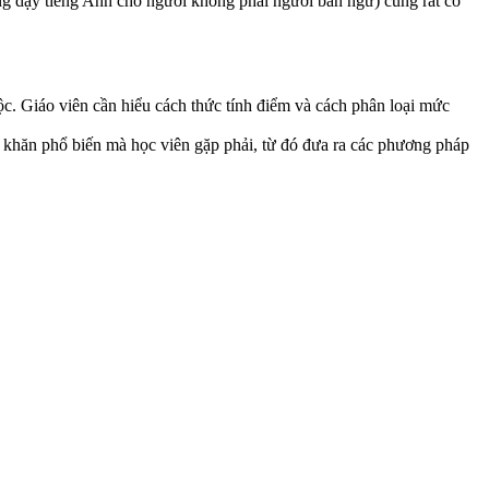
 dạy tiếng Anh cho người không phải người bản ngữ) cũng rất có
ộc. Giáo viên cần hiểu cách thức tính điểm và cách phân loại mức
 khăn phổ biến mà học viên gặp phải, từ đó đưa ra các phương pháp