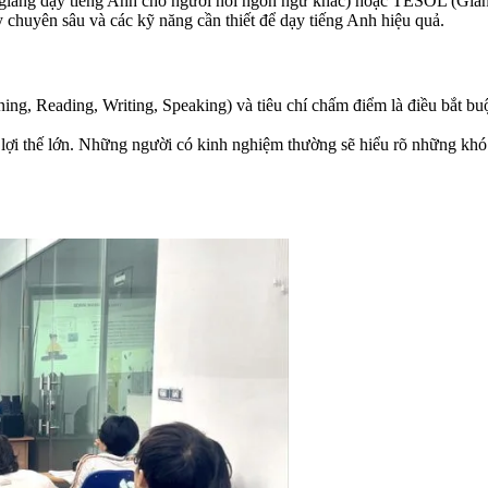
giảng dạy tiếng Anh cho người nói ngôn ngữ khác) hoặc TESOL (Giảng
chuyên sâu và các kỹ năng cần thiết để dạy tiếng Anh hiệu quả.
ning, Reading, Writing, Speaking) và tiêu chí chấm điểm là điều bắt bu
lợi thế lớn. Những người có kinh nghiệm thường sẽ hiểu rõ những khó