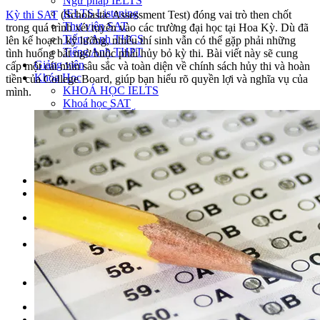
Ngữ pháp IELTS
IELTS Listening
Kỳ thi SAT
(Scholastic Assessment Test) đóng vai trò then chốt
Thư viện SAT
trong quá trình xét tuyển vào các trường đại học tại Hoa Kỳ. Dù đã
Tiếng Anh THCS
lên kế hoạch kỹ lưỡng, nhiều thí sinh vẫn có thể gặp phải những
Tiếng Anh THPT
tình huống bất ngờ buộc phải hủy bỏ kỳ thi. Bài viết này sẽ cung
Giảng viên
cấp một cái nhìn sâu sắc và toàn diện về chính sách hủy thi và hoàn
Khóa Học
tiền của College Board, giúp bạn hiểu rõ quyền lợi và nghĩa vụ của
KHOÁ HỌC IELTS
mình.
Khoá học SAT
IELTS CẤP TỐC
IELTS JUNIOR
KHÓA HỌC PHÁT ÂM
KHOÁ HỌC NGỮ PHÁP
LỚP LUYỆN VIẾT HÈ 2026
Lịch khai giảng
Thành tích
VI
EN
Tìm kiếm:
Chưa có khóa học yêu thích.
Đặt lịch / Tư vấn