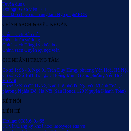
Tuyển dụng
Đội ngữ Giáo viên ECE
Các khóa học của Trung tâm Ngoại ngữ ECE
CHÍNH SÁCH & ĐIỀU KHOẢN
Chính sách Bảo mật
Điều khoản sử dụng
Chính sách Đăng ký khóa học
Chính sách Quyền lợi học viên
CHI NHÁNH TRUNG TÂM
Cơ sở 1: Số 43, Ngõ 91 Trần Duy Hưng, phường Yên Hoà, Hà Nội
Cơ sở 2: Số 16N8B, ngõ 7 Hoàng Minh Giám, phường Yên Hoà,
Hà Nội
Cơ sở 3: Nhà CL11-A2, Ngõ 118 phố Đ. Nguyễn Khánh Toàn,
phường Nghĩa Đô, Hà Nội (Sau Honda 120 Nguyễn Khánh Toàn)
KẾT NỐI
LIÊN HỆ
Hotline: 0985.649.466
Tư vấn/Đăng ký khoá học: info@ece.edu.vn