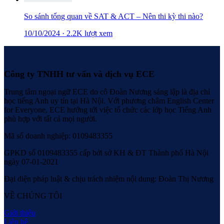
So sánh tổng quan về SAT & ACT – Nên thi kỳ thi nào?
10/10/2024
·
2.2K lượt xem
Công ty TNHH tư vấn và dịch vụ ECE
Trung tâm ngoại ngữ ECE do cô Đoàn Nương sáng lập là địa chỉ
học tiếng Anh uy tín tại Hà Nội. Với phương châm English Center
for Everyone, ECE hướng tới việc tổ chức các lớp học Tiếng Anh
phù hợp với tất cả mọi người.
Mã số doanh nghiệp: 0109483355
GPKD số 0109483355 cấp bởi sở KH & ĐT Thành phố Hà Nội
ngày 07-01-2021
Đại diện pháp luật & chịu trách nhiệm nội dung: Đoàn Thị Nương
VỀ CHÚNG TÔI
Giới thiệu
Liên hệ