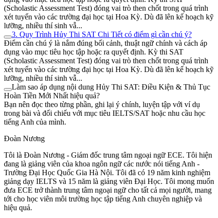
(Scholastic Assessment Test) đóng vai trò then chốt trong quá trình
xét tuyển vào các trường đại học tại Hoa Kỳ. Dù đã lên kế hoạch kỹ
lưỡng, nhiều thí sinh vẫ...
3. Quy Trình Hủy Thi SAT Chi Tiết có điểm gì cần chú ý?
Điểm cần chú ý là nắm đúng bối cảnh, thuật ngữ chính và cách áp
dụng vào mục tiêu học tập hoặc ra quyết định. Kỳ thi SAT
(Scholastic Assessment Test) đóng vai trò then chốt trong quá trình
xét tuyển vào các trường đại học tại Hoa Kỳ. Dù đã lên kế hoạch kỹ
lưỡng, nhiều thí sinh vẫ...
Làm sao áp dụng nội dung Hủy Thi SAT: Điều Kiện & Thủ Tục
Hoàn Tiền Mới Nhất hiệu quả?
Bạn nên đọc theo từng phần, ghi lại ý chính, luyện tập với ví dụ
trong bài và đối chiếu với mục tiêu IELTS/SAT hoặc nhu cầu học
tiếng Anh của mình.
Đoàn Nương
Tôi là Đoàn Nương - Giám đốc trung tâm ngoại ngữ ECE. Tôi hiện
đang là giảng viên của khoa ngôn ngữ các nước nói tiếng Anh -
Trường Đại Học Quốc Gia Hà Nội. Tôi đã có 19 năm kinh nghiệm
giảng dạy IELTS và 15 năm là giảng viên Đại Học. Tôi mong muốn
đưa ECE trở thành trung tâm ngoại ngữ cho tất cả mọi người, mang
tới cho học viên môi trường học tập tiếng Anh chuyên nghiệp và
hiệu quả.