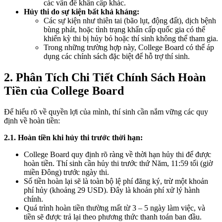
các vấn đề khẩn cấp khác.
Hủy thi do sự kiện bất khả kháng:
Các sự kiện như thiên tai (bão lụt, động đất), dịch bệnh
bùng phát, hoặc tình trạng khẩn cấp quốc gia có thể
khiến kỳ thi bị hủy bỏ hoặc thí sinh không thể tham gia.
Trong những trường hợp này, College Board có thể áp
dụng các chính sách đặc biệt để hỗ trợ thí sinh.
2. Phân Tích Chi Tiết Chính Sách Hoàn
Tiền của College Board
Để hiểu rõ về quyền lợi của mình, thí sinh cần nắm vững các quy
định về hoàn tiền:
2.1. Hoàn tiền khi hủy thi trước thời hạn:
College Board quy định rõ ràng về thời hạn hủy thi để được
hoàn tiền. Thí sinh cần hủy thi trước thứ Năm, 11:59 tối (giờ
miền Đông) trước ngày thi.
Số tiền hoàn lại sẽ là toàn bộ lệ phí đăng ký, trừ một khoản
phí hủy (khoảng 29 USD). Đây là khoản phí xử lý hành
chính.
Quá trình hoàn tiền thường mất từ 3 – 5 ngày làm việc, và
tiền sẽ được trả lại theo phương thức thanh toán ban đầu.