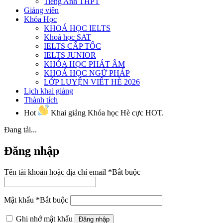
Tiếng Anh THPT
Giảng viên
Khóa Học
KHOÁ HỌC IELTS
Khoá học SAT
IELTS CẤP TỐC
IELTS JUNIOR
KHÓA HỌC PHÁT ÂM
KHOÁ HỌC NGỮ PHÁP
LỚP LUYỆN VIẾT HÈ 2026
Lịch khai giảng
Thành tích
Hot
Khai giảng Khóa học Hè cực HOT.
Đang tải...
Đăng nhập
Tên tài khoản hoặc địa chỉ email
*
Bắt buộc
Mật khẩu
*
Bắt buộc
Ghi nhớ mật khẩu
Đăng nhập