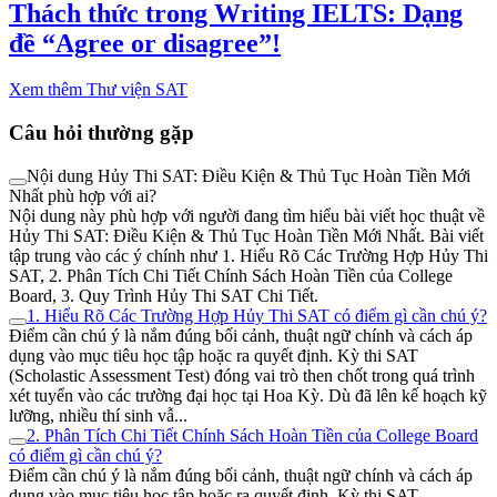
Thách thức trong Writing IELTS: Dạng
đề “Agree or disagree”!
Xem thêm Thư viện SAT
Câu hỏi thường gặp
Nội dung Hủy Thi SAT: Điều Kiện & Thủ Tục Hoàn Tiền Mới
Nhất phù hợp với ai?
Nội dung này phù hợp với người đang tìm hiểu bài viết học thuật về
Hủy Thi SAT: Điều Kiện & Thủ Tục Hoàn Tiền Mới Nhất. Bài viết
tập trung vào các ý chính như 1. Hiểu Rõ Các Trường Hợp Hủy Thi
SAT, 2. Phân Tích Chi Tiết Chính Sách Hoàn Tiền của College
Board, 3. Quy Trình Hủy Thi SAT Chi Tiết.
1. Hiểu Rõ Các Trường Hợp Hủy Thi SAT có điểm gì cần chú ý?
Điểm cần chú ý là nắm đúng bối cảnh, thuật ngữ chính và cách áp
dụng vào mục tiêu học tập hoặc ra quyết định. Kỳ thi SAT
(Scholastic Assessment Test) đóng vai trò then chốt trong quá trình
xét tuyển vào các trường đại học tại Hoa Kỳ. Dù đã lên kế hoạch kỹ
lưỡng, nhiều thí sinh vẫ...
2. Phân Tích Chi Tiết Chính Sách Hoàn Tiền của College Board
có điểm gì cần chú ý?
Điểm cần chú ý là nắm đúng bối cảnh, thuật ngữ chính và cách áp
dụng vào mục tiêu học tập hoặc ra quyết định. Kỳ thi SAT