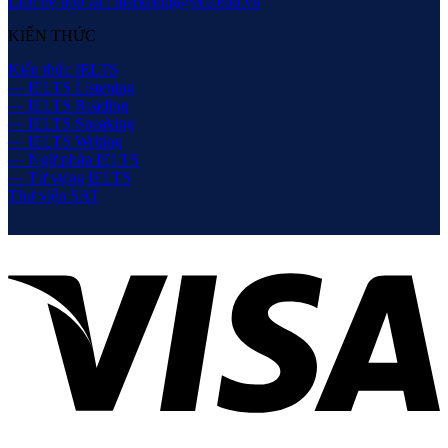
Liên hệ hợp tác: marketing@ece.edu.vn
KIẾN THỨC
Kiến thức IELTS
— IELTS Listening
— IELTS Reading
— IELTS Speaking
— IELTS Writing
— Ngữ pháp IELTS
— Từ vựng IELTS
Thư viện SAT