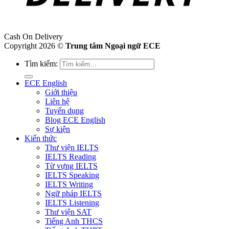
Cash On Delivery
Copyright 2026 ©
Trung tâm Ngoại ngữ ECE
Tìm kiếm:
ECE English
Giới thiệu
Liên hệ
Tuyển dụng
Blog ECE English
Sự kiện
Kiến thức
Thư viện IELTS
IELTS Reading
Từ vựng IELTS
IELTS Speaking
IELTS Writing
Ngữ pháp IELTS
IELTS Listening
Thư viện SAT
Tiếng Anh THCS