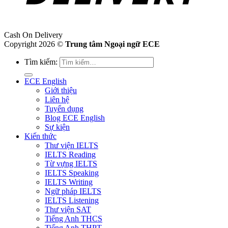
Cash On Delivery
Copyright 2026 ©
Trung tâm Ngoại ngữ ECE
Tìm kiếm:
ECE English
Giới thiệu
Liên hệ
Tuyển dụng
Blog ECE English
Sự kiện
Kiến thức
Thư viện IELTS
IELTS Reading
Từ vựng IELTS
IELTS Speaking
IELTS Writing
Ngữ pháp IELTS
IELTS Listening
Thư viện SAT
Tiếng Anh THCS
Tiếng Anh THPT