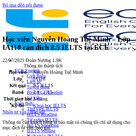
Bỏ qua đến nội dung
Học viên Nguyễn Hoàng Tuệ Minh – Lớp
IA118 cán đích 8.5 IELTS tại ECE
22/07/2025
Đoàn Nương
1.9K
Thông tin thành tích
ECE English
Học viên
Nguyễn Hoàng Tuệ Minh
Giới thiệu
Lớp
IA118
Liên hệ
Kết quả
8.5 IELTS
Tuyển dụng
Band
7.0 → 8.5
Blog ECE English
Sự kiện
Thời gian học
3 tháng
Kiến thức
Kỳ thi
Khoá học IELTS
Thư viện IELTS
Nhận tư vấn / Báo giá
IELTS Reading
Từ vựng IELTS
Thông tin của khách hàng là bảo mật và chúng tôi chỉ sử dụng cho
IELTS Speaking
mục đích tư vấn, báo giá.
IELTS Writing