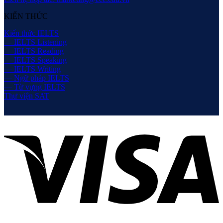
KIẾN THỨC
Kiến thức IELTS
— IELTS Listening
— IELTS Reading
— IELTS Speaking
— IELTS Writing
— Ngữ pháp IELTS
— Từ vựng IELTS
Thư viện SAT