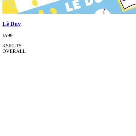
Lê Duy
IA99
8.5
IELTS
OVERALL