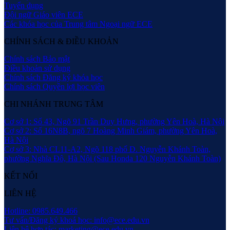
Tuyển dụng
Đội ngữ Giáo viên ECE
Các khóa học của Trung tâm Ngoại ngữ ECE
CHÍNH SÁCH & ĐIỀU KHOẢN
Chính sách Bảo mật
Điều khoản sử dụng
Chính sách Đăng ký khóa học
Chính sách Quyền lợi học viên
CHI NHÁNH TRUNG TÂM
Cơ sở 1: Số 43, Ngõ 91 Trần Duy Hưng, phường Yên Hoà, Hà Nội
Cơ sở 2: Số 16N8B, ngõ 7 Hoàng Minh Giám, phường Yên Hoà,
Hà Nội
Cơ sở 3: Nhà CL11-A2, Ngõ 118 phố Đ. Nguyễn Khánh Toàn,
phường Nghĩa Đô, Hà Nội (Sau Honda 120 Nguyễn Khánh Toàn)
KẾT NỐI
LIÊN HỆ
Hotline: 0985.649.466
Tư vấn/Đăng ký khoá học: info@ece.edu.vn
Liên hệ hợp tác: marketing@ece.edu.vn