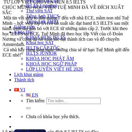
Ngữ pháp IELTS
TỪ LỚP VIẾT CHUYÊN ĐẾN 8.5 IELTS
IELTS Listening
CHÚC MỪNG HỌC VIÊN TUỆ MINH ĐÃ VỀ ĐÍCH XUẤT
Thư viện SAT
SẮC
Tiếng Anh THCS
Một tin vui siêu to đầu tháng 7 đến với nhà ECE, mầm non nhí Tuệ
Tiếng Anh THPT
Minh – học viên lớp IA118 đã xuất sắc đạt band 8.5 IELTS sau một
Giảng viên
hành trình dài gắn bó với ECE từ những năm cấp 2. Trước khi theo
Khóa Học
học IELTS tại ECE, Tuệ Minh đã theo học lớp Viết của cô Đoàn
KHOÁ HỌC IELTS
Nương và cũng đã rất xuất sắc đạt thành tích cao và đỗ chuyên
Khoá học SAT
Amsterdam.
IELTS CẤP TỐC
Cả nhà hãy cùng lắng nghe những chia sẻ từ bạn Tuệ Minh gửi đến
IELTS JUNIOR
ECE nhé!
KHÓA HỌC PHÁT ÂM
KHOÁ HỌC NGỮ PHÁP
LỚP LUYỆN VIẾT HÈ 2026
Lịch khai giảng
Thành tích
VI
EN
Tìm kiếm:
Chưa có khóa học yêu thích.
Lộ trình giúp Tuệ Minh cán đích 8.5 IELTS tại đây:
Đặt lịch / Tư vấn