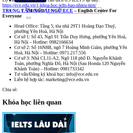
https://ece.edu.vn/1-khoa-hoc-ielts-bao-nhieu-tien/
Tìm kiếm:
TRUNG TÂM NGOẠI NGỮ ECE
– English Center For
Everyone
Head Office: Tầng 5, tòa nhà 29T1 Hoàng Đạo Thuý,
phường Yên Hoà, Hà Nội
Cơ sở 1: Số 43, Ngõ 91 Trần Duy Hưng, phường Yên Hoà,
Hà Nội – Hotline: 0982166634
Cơ sở 2: Số 16N8B, ngõ 7 Hoàng Minh Giám, phường Yên
Hoà, Hà Nội – Hotline: 0971.217.556
Cơ sở 3: Nhà CL11-A2, Ngõ 118 phố Đ. Nguyễn Khánh
Toàn, phường Nghĩa Đô, Hà Nội (Sau Honda 120 Nguyễn
Khánh Toàn) – Hotline: 0981733342
Tư vấn/Đăng ký khoá học: info@ece.edu.vn
Liên hệ hợp tác: marketing@ece.edu.vn
Chia sẻ:
Khóa học liên quan