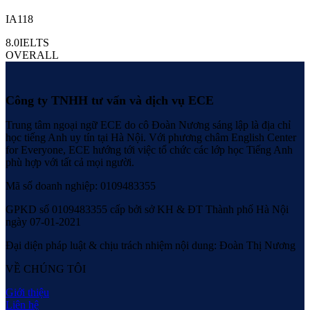
IA118
8.0
IELTS
OVERALL
Công ty TNHH tư vấn và dịch vụ ECE
Trung tâm ngoại ngữ ECE do cô Đoàn Nương sáng lập là địa chỉ
học tiếng Anh uy tín tại Hà Nội. Với phương châm English Center
for Everyone, ECE hướng tới việc tổ chức các lớp học Tiếng Anh
phù hợp với tất cả mọi người.
Mã số doanh nghiệp: 0109483355
GPKD số 0109483355 cấp bởi sở KH & ĐT Thành phố Hà Nội
ngày 07-01-2021
Đại diện pháp luật & chịu trách nhiệm nội dung: Đoàn Thị Nương
VỀ CHÚNG TÔI
Giới thiệu
Liên hệ