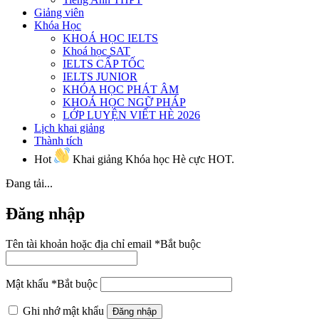
Giảng viên
Khóa Học
KHOÁ HỌC IELTS
Khoá học SAT
IELTS CẤP TỐC
IELTS JUNIOR
KHÓA HỌC PHÁT ÂM
KHOÁ HỌC NGỮ PHÁP
LỚP LUYỆN VIẾT HÈ 2026
Lịch khai giảng
Thành tích
Hot
Khai giảng Khóa học Hè cực HOT.
Đang tải...
Đăng nhập
Tên tài khoản hoặc địa chỉ email
*
Bắt buộc
Mật khẩu
*
Bắt buộc
Ghi nhớ mật khẩu
Đăng nhập