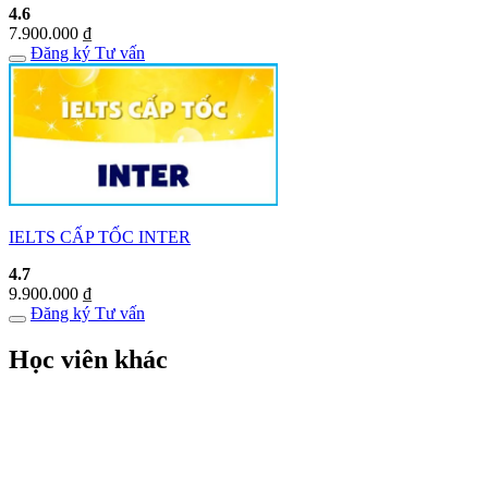
4.6
7.900.000
₫
Đăng ký
Tư vấn
IELTS CẤP TỐC INTER
4.7
9.900.000
₫
Đăng ký
Tư vấn
Học viên khác