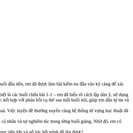
uổi đầu tiên, em đã được làm bài kiểm tra đầu vào kỹ càng để xác
biệt là các buổi chữa bài 1-1 – em đã hiểu rõ cách lập dàn ý, sử dụng
, kết hợp với phản hồi cụ thể sau mỗi buổi nói, giúp em dần tự tin và
uả. Việc luyện đề thường xuyên cùng hệ thống từ vựng học thuật đã
m cá nhân và sự nghiêm túc trong từng buổi giảng. Nhờ đó, em có
c tiêu lớn và nỗ lực hết mình để đạt được!