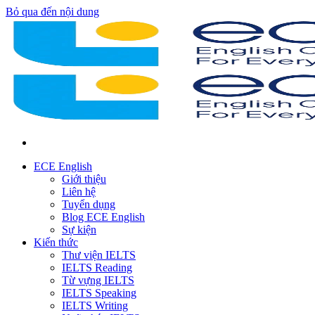
Bỏ qua đến nội dung
ECE English
Giới thiệu
Liên hệ
Tuyển dụng
Blog ECE English
Sự kiện
Kiến thức
Thư viện IELTS
IELTS Reading
Từ vựng IELTS
IELTS Speaking
IELTS Writing