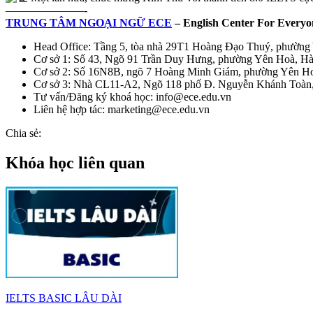
———————-
TRUNG TÂM NGOẠI NGỮ ECE
– English Center For Everyo
Head Office: Tầng 5, tòa nhà 29T1 Hoàng Đạo Thuý, phường
Cơ sở 1: Số 43, Ngõ 91 Trần Duy Hưng, phường Yên Hoà, Hà
Cơ sở 2: Số 16N8B, ngõ 7 Hoàng Minh Giám, phường Yên Hoà
Cơ sở 3: Nhà CL11-A2, Ngõ 118 phố Đ. Nguyễn Khánh Toàn,
Tư vấn/Đăng ký khoá học: info@ece.edu.vn
Liên hệ hợp tác: marketing@ece.edu.vn
Chia sẻ:
Khóa học liên quan
IELTS BASIC LÂU DÀI