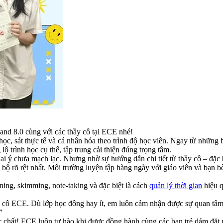
nd 8.0 cùng với các thầy cô tại ECE nhé!
c, sát thực tế và cá nhân hóa theo trình độ học viên. Ngay từ những b
 trình học cụ thể, tập trung cải thiện đúng trọng tâm.
hai ý chưa mạch lạc. Nhưng nhờ sự hướng dẫn chi tiết từ thầy cô – đặc 
n bộ rõ rệt nhất. Môi trường luyện tập hàng ngày với giáo viên và bạn bè
ing, skimming, note-taking và đặc biệt là cách
quản lý thời gian
hiệu q
hầy cô ECE. Dù lớp học đông hay ít, em luôn cảm nhận được sự quan tâ
”
hất! ECE luôn tự hào khi được đồng hành cùng các bạn trẻ dám đặt mụ