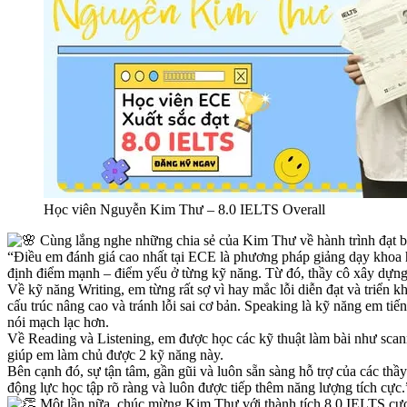
Học viên Nguyễn Kim Thư – 8.0 IELTS Overall
Cùng lắng nghe những chia sẻ của Kim Thư về hành trình đạt ba
“Điều em đánh giá cao nhất tại ECE là phương pháp giảng dạy khoa họ
định điểm mạnh – điểm yếu ở từng kỹ năng. Từ đó, thầy cô xây dựng lộ
Về kỹ năng Writing, em từng rất sợ vì hay mắc lỗi diễn đạt và triển k
cấu trúc nâng cao và tránh lỗi sai cơ bản. Speaking là kỹ năng em tiế
nói mạch lạc hơn.
Về Reading và Listening, em được học các kỹ thuật làm bài như scann
giúp em làm chủ được 2 kỹ năng này.
Bên cạnh đó, sự tận tâm, gần gũi và luôn sẵn sàng hỗ trợ của các t
động lực học tập rõ ràng và luôn được tiếp thêm năng lượng tích cực.
Một lần nữa, chúc mừng Kim Thư với thành tích 8.0 IELTS cực c