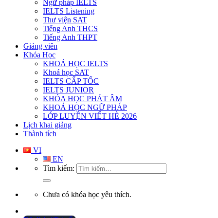
Ngữ pháp IELTS
IELTS Listening
Thư viện SAT
Tiếng Anh THCS
Tiếng Anh THPT
Giảng viên
Khóa Học
KHOÁ HỌC IELTS
Khoá học SAT
IELTS CẤP TỐC
IELTS JUNIOR
KHÓA HỌC PHÁT ÂM
KHOÁ HỌC NGỮ PHÁP
LỚP LUYỆN VIẾT HÈ 2026
Lịch khai giảng
Thành tích
VI
EN
Tìm kiếm:
Chưa có khóa học yêu thích.