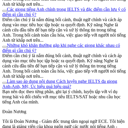
Anh từ khắp nơi trên...
Các giọng tiếng Anh chính trong IELTS và đặc điểm cần lưu ý có
điểm gì cần chú ý?
Điểm cần chú ý là nắm đúng bối cảnh, thuật ngữ chính và cách áp
dụng vào mục tiêu học tập hoặc ra quyết định. Kỹ năng Nghe là
cánh cửa đầu tiên để bạn tiếp cận và xử lý thông tin trong tiếng
Anh. Trong bối cảnh toàn cầu hóa, việc giao tiếp với người nói tiếng
Anh từ khắp nơi trên...
Những khó khăn thường gặp khi nghe các giọng khác nhau có
điểm gì cần chú ý?
Điểm cần chú ý là nắm đúng bối cảnh, thuật ngữ chính và cách áp
dụng vào mục tiêu học tập hoặc ra quyết định. Kỹ năng Nghe là
cánh cửa đầu tiên để bạn tiếp cận và xử lý thông tin trong tiếng
Anh. Trong bối cảnh toàn cầu hóa, việc giao tiếp với người nói tiếng
Anh từ khắp nơi trên...
Làm sao áp dụng nội dung Cách luyện nghe IELTS đa giọng
Anh-Anh, Mỹ, Úc hiệu quả hiệu quả?
Bạn nên đọc theo từng phần, ghi lại ý chính, luyện tập với ví dụ
trong bài và đối chiếu với mục tiêu IELTS/SAT hoặc nhu cầu học
tiếng Anh của mình.
Đoàn Nương
Tôi là Đoàn Nương - Giám đốc trung tâm ngoại ngữ ECE. Tôi hiện
đang là giảng viên của khoa ngôn ngữ các nước nói tiếng Anh -