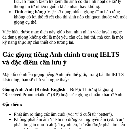
IELTS muốn kiểm tra xem thí sinh có đủ linh hoạt để xử lý
thông tin từ nhiều nguồn khác nhau hay không.
Tính công bằng:
Việc sử dụng nhiều giọng đảm bảo rằng
không có lợi thế rõ rệt cho thí sinh nào chỉ quen thuộc với một
giọng cụ thể.
Việc hiểu được mục đích này giúp bạn nhìn nhận việc luyện nghe
đa dạng giọng không chỉ là một yêu cầu của bài thi, mà còn là một
kỹ năng thực sự cần thiết cho tương lai.
Các giọng tiếng Anh chính trong IELTS
và đặc điểm cần lưu ý
Mặc dù có nhiều giọng tiếng Anh trên thế giới, trong bài thi IELTS
Listening, bạn sẽ chủ yếu nghe thấy:
Giọng Anh-Anh (British English – BrE):
Thường là giọng
“Received Pronunciation” (RP) hoặc các giọng chuẩn khác ở Anh.
Đặc điểm:
Phát âm rõ ràng các âm cuối (vd: ‘t’ ở cuối từ ‘better’).
Không phát âm âm ‘r’ khi nó đứng sau nguyên âm (vd: ‘car’
phát âm gần như ‘cah’). Tuy nhiên, ‘r’ vẫn được phát âm nếu