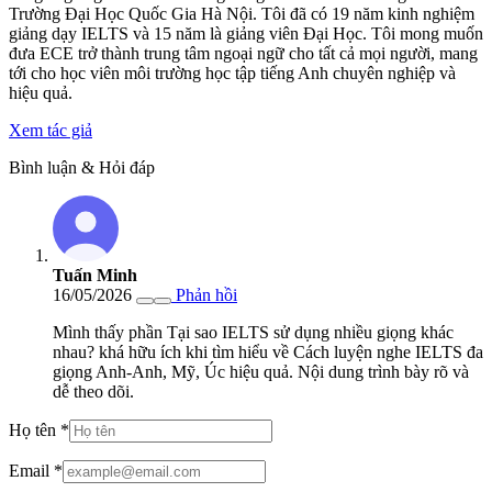
Trường Đại Học Quốc Gia Hà Nội. Tôi đã có 19 năm kinh nghiệm
giảng dạy IELTS và 15 năm là giảng viên Đại Học. Tôi mong muốn
đưa ECE trở thành trung tâm ngoại ngữ cho tất cả mọi người, mang
tới cho học viên môi trường học tập tiếng Anh chuyên nghiệp và
hiệu quả.
Xem tác giả
Bình luận & Hỏi đáp
Tuấn Minh
16/05/2026
Phản hồi
Mình thấy phần Tại sao IELTS sử dụng nhiều giọng khác
nhau? khá hữu ích khi tìm hiểu về Cách luyện nghe IELTS đa
giọng Anh-Anh, Mỹ, Úc hiệu quả. Nội dung trình bày rõ và
dễ theo dõi.
Họ tên
*
Email
*