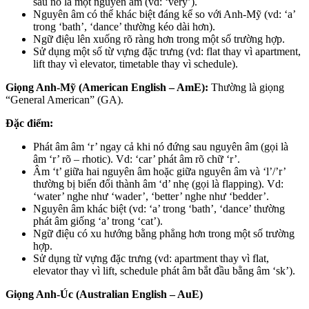
sau nó là một nguyên âm (vd: ‘very’).
Nguyên âm có thể khác biệt đáng kể so với Anh-Mỹ (vd: ‘a’
trong ‘bath’, ‘dance’ thường kéo dài hơn).
Ngữ điệu lên xuống rõ ràng hơn trong một số trường hợp.
Sử dụng một số từ vựng đặc trưng (vd: flat thay vì apartment,
lift thay vì elevator, timetable thay vì schedule).
Giọng Anh-Mỹ (American English – AmE):
Thường là giọng
“General American” (GA).
Đặc điểm:
Phát âm âm ‘r’ ngay cả khi nó đứng sau nguyên âm (gọi là
âm ‘r’ rõ – rhotic). Vd: ‘car’ phát âm rõ chữ ‘r’.
Âm ‘t’ giữa hai nguyên âm hoặc giữa nguyên âm và ‘l’/’r’
thường bị biến đổi thành âm ‘d’ nhẹ (gọi là flapping). Vd:
‘water’ nghe như ‘wader’, ‘better’ nghe như ‘bedder’.
Nguyên âm khác biệt (vd: ‘a’ trong ‘bath’, ‘dance’ thường
phát âm giống ‘a’ trong ‘cat’).
Ngữ điệu có xu hướng bằng phẳng hơn trong một số trường
hợp.
Sử dụng từ vựng đặc trưng (vd: apartment thay vì flat,
elevator thay vì lift, schedule phát âm bắt đầu bằng âm ‘sk’).
Giọng Anh-Úc (Australian English – AuE)