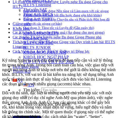
Ngữ pháp IELTS
Lộ trình Chi tiết và Chiến lược Luyện nghe Đa dạng Giọng cho
IELTS Listening
IELTS
Thư viện SAT
Giai đoạn 1: Xây dựng Nền tảng và Làm quen với các giọng
Tiếng Anh THCS
(Dành cho người mới bắt đầu hoặc đang gặp khó khăn)
Tiếng Anh THPT
Giai đoạn 2: Luyện tập Chuyên sâu và Phân tích (Khi bạn đã
Giảng viên
quen với các giọng cơ bản)
Giai đoạn 3: Tăng tốc và Luyện đề (Gần ngày thi)
Khóa Học
Các Kỹ thuật Luyện nghe Hiệu quả (Áp dụng cho mọi giọng)
KHOÁ HỌC IELTS
Các Nguồn Tài liệu Luyện nghe Đa dạng Giọng Phong phú
Khoá học SAT
Tích hợp Luyện nghe Đa dạng Giọng vào Quy trình Làm bài IELTS
IELTS CẤP TỐC
Listening
IELTS JUNIOR
Cách Vượt qua Áp lực Tâm lý và Duy trì Động lực
KHÓA HỌC PHÁT ÂM
KHOÁ HỌC NGỮ PHÁP
Kỹ năng Nghe là cánh cửa đầu tiên để bạn tiếp cận và xử lý thông
LỚP LUYỆN VIẾT HÈ 2026
tin trong tiếng Anh. Trong bối cảnh toàn cầu hóa, việc giao tiếp với
Lịch khai giảng
người nói tiếng Anh từ khắp nơi trên thế giới là điều không thể tránh
Thành tích
khỏi. IELTS, với vai trò là bài kiểm tra năng lực sử dụng tiếng Anh
quốc tế, phản ánh thực tế này bằng cách đưa vào bài thi Listening
VI
các đoạn ghi âm với nhiều giọng (accents) khác nhau.
EN
Tìm kiếm:
Đối với thí sinh, đặc biệt là những người chủ yếu tiếp xúc với một
giọng duy nhất (ví dụ: chỉ nghe Anh-Mỹ qua phim ảnh), việc nghe
thấy giọng Anh-Anh, Anh-Úc hay các giọng khác có thể gây bối
Chưa có khóa học yêu thích.
rối, khó khăn trong việc nhận diện từ vựng, hiểu ngữ điệu và nắm
bắt thông tin chính xác. Một từ quen thuộc ở giọng này có thể nghe
rất khác ở giọng khác (ví dụ: cách phát âm “water”, “better”,
Đặt lịch / Tư vấn