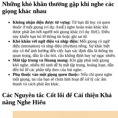
Những khó khăn thường gặp khi nghe các
giọng khác nhau
Không nhận diện được từ vựng:
Từ bạn đã học và quen
thuộc ở một giọng (ví dụ: AmE) nghe hoàn toàn khác khi
được phát âm bởi người nói giọng khác (ví dụ: BrE). Điều
này khiến bạn bỏ lỡ thông tin hoặc ghi sai từ.
Khó khăn với ngữ điệu và nhịp điệu:
Mỗi giọng có ngữ
điệu (intonation) và nhịp điệu (rhythm) riêng. Sự khác biệt
này có thể ảnh hưởng đến việc bạn xác định đâu là thông tin
quan trọng, đâu là câu hỏi, câu khẳng định hay sự ngạc nhiên.
Mất tập trung và Hoang mang:
Khi gặp phải một giọng
khó nghe, nhiều thí sinh dễ bị mất tập trung, hoảng loạn, dẫn
đến bỏ lỡ các phần tiếp theo của bài nghe.
Phụ thuộc vào một giọng quen thuộc:
Nếu chỉ quen nghe
một giọng, tai của bạn sẽ chưa linh hoạt để xử lý các âm
thanh và cách phát âm khác.
Các Nguyên tắc Cốt lõi để Cải thiện Khả
năng Nghe Hiểu