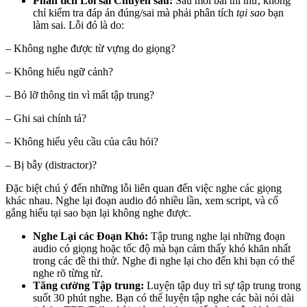
Phân tích Lỗi sai Chuyên sâu:
Sau mỗi bài thi thử, không
chỉ kiểm tra đáp án đúng/sai mà phải phân tích
tại sao
bạn
làm sai. Lỗi đó là do:
– Không nghe được từ vựng do giọng?
– Không hiểu ngữ cảnh?
– Bỏ lỡ thông tin vì mất tập trung?
– Ghi sai chính tả?
– Không hiểu yêu cầu của câu hỏi?
– Bị bẫy (distractor)?
Đặc biệt chú ý đến những lỗi liên quan đến việc nghe các giọng
khác nhau. Nghe lại đoạn audio đó nhiều lần, xem script, và cố
gắng hiểu tại sao bạn lại không nghe được.
Nghe Lại các Đoạn Khó:
Tập trung nghe lại những đoạn
audio có giọng hoặc tốc độ mà bạn cảm thấy khó khăn nhất
trong các đề thi thử. Nghe đi nghe lại cho đến khi bạn có thể
nghe rõ từng từ.
Tăng cường Tập trung:
Luyện tập duy trì sự tập trung trong
suốt 30 phút nghe. Bạn có thể luyện tập nghe các bài nói dài