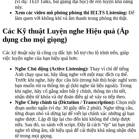
(ví dụ: TED Talks, bài giảng đại học) để rèn luyện khả năng
này.
Xem các video mô phỏng phòng thi IELTS Listening:
Để
làm quen với không khí và âm thanh trong phòng thi thật.
Các Kỹ thuật Luyện nghe Hiệu quả (Áp
dụng cho mọi giọng)
Các kỹ thuật này là công cụ đắc lực hỗ trợ cho lộ trình trên, giúp
việc luyện nghe của bạn hiệu quả hơn:
Nghe Chủ động (Active Listening):
Thay vì chỉ để tiếng
Anh chạy qua tai, hãy lắng nghe với một mục đích cụ thể.
Trước khi nghe, hãy đọc câu hỏi (trong bài thi) hoặc nghĩ xem
bạn muốn rút ra thông tin gì (khi nghe tài liệu ngoài). Trong
khi nghe, hãy cố gắng nắm bắt ý chính, thông tin chi tiết,
nhận diện từ khóa và dự đoán điều gì sẽ xảy ra tiếp theo.
Nghe Chép chính tả (Dictation / Transcription):
Chọn một
đoạn audio ngắn (ví dụ: 30 giây đến 2 phút). Nghe từng câu,
từng đoạn nhỏ và dừng lại để viết lại chính xác những gì bạn
nghe được. Lặp đi lặp lại cho đến khi không thể chép được
nữa. Sau đó, so sánh với script. Đây là cách “ép” tai bạn phải
nghe rõ từng âm, rất hiệu quả để cải thiện khả năng nhận diện
từ trong mọi giọng.