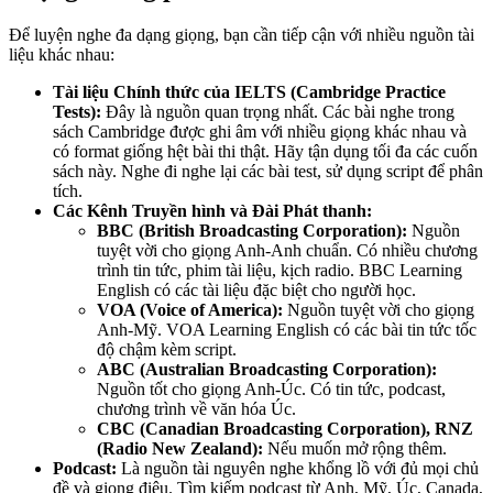
Để luyện nghe đa dạng giọng, bạn cần tiếp cận với nhiều nguồn tài
liệu khác nhau:
Tài liệu Chính thức của IELTS (Cambridge Practice
Tests):
Đây là nguồn quan trọng nhất. Các bài nghe trong
sách Cambridge được ghi âm với nhiều giọng khác nhau và
có format giống hệt bài thi thật. Hãy tận dụng tối đa các cuốn
sách này. Nghe đi nghe lại các bài test, sử dụng script để phân
tích.
Các Kênh Truyền hình và Đài Phát thanh:
BBC (British Broadcasting Corporation):
Nguồn
tuyệt vời cho giọng Anh-Anh chuẩn. Có nhiều chương
trình tin tức, phim tài liệu, kịch radio. BBC Learning
English có các tài liệu đặc biệt cho người học.
VOA (Voice of America):
Nguồn tuyệt vời cho giọng
Anh-Mỹ. VOA Learning English có các bài tin tức tốc
độ chậm kèm script.
ABC (Australian Broadcasting Corporation):
Nguồn tốt cho giọng Anh-Úc. Có tin tức, podcast,
chương trình về văn hóa Úc.
CBC (Canadian Broadcasting Corporation), RNZ
(Radio New Zealand):
Nếu muốn mở rộng thêm.
Podcast:
Là nguồn tài nguyên nghe khổng lồ với đủ mọi chủ
đề và giọng điệu. Tìm kiếm podcast từ Anh, Mỹ, Úc, Canada,