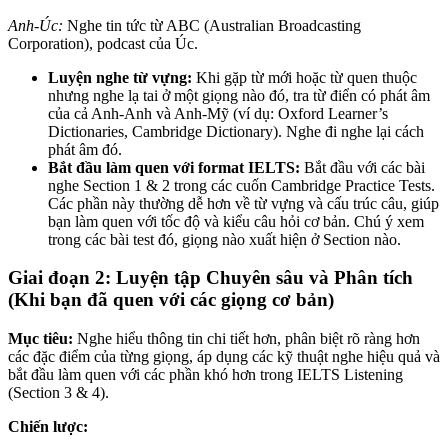
Anh-Úc:
Nghe tin tức từ ABC (Australian Broadcasting
Corporation), podcast của Úc.
Luyện nghe từ vựng:
Khi gặp từ mới hoặc từ quen thuộc
nhưng nghe lạ tai ở một giọng nào đó, tra từ điển có phát âm
của cả Anh-Anh và Anh-Mỹ (ví dụ: Oxford Learner’s
Dictionaries, Cambridge Dictionary). Nghe đi nghe lại cách
phát âm đó.
Bắt đầu làm quen với format IELTS:
Bắt đầu với các bài
nghe Section 1 & 2 trong các cuốn Cambridge Practice Tests.
Các phần này thường dễ hơn về từ vựng và cấu trúc câu, giúp
bạn làm quen với tốc độ và kiểu câu hỏi cơ bản. Chú ý xem
trong các bài test đó, giọng nào xuất hiện ở Section nào.
Giai đoạn 2: Luyện tập Chuyên sâu và Phân tích
(Khi bạn đã quen với các giọng cơ bản)
Mục tiêu:
Nghe hiểu thông tin chi tiết hơn, phân biệt rõ ràng hơn
các đặc điểm của từng giọng, áp dụng các kỹ thuật nghe hiệu quả và
bắt đầu làm quen với các phần khó hơn trong IELTS Listening
(Section 3 & 4).
Chiến lược: