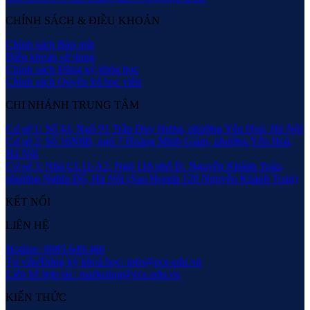
CHÍNH SÁCH & ĐIỀU KHOẢN
Chính sách Bảo mật
Điều khoản sử dụng
Chính sách Đăng ký khóa học
Chính sách Quyền lợi học viên
CHI NHÁNH TRUNG TÂM
Cơ sở 1: Số 43, Ngõ 91 Trần Duy Hưng, phường Yên Hoà, Hà Nội
Cơ sở 2: Số 16N8B, ngõ 7 Hoàng Minh Giám, phường Yên Hoà,
Hà Nội
Cơ sở 3: Nhà CL11-A2, Ngõ 118 phố Đ. Nguyễn Khánh Toàn,
phường Nghĩa Đô, Hà Nội (Sau Honda 120 Nguyễn Khánh Toàn)
KẾT NỐI
LIÊN HỆ
Hotline: 0985.649.466
Tư vấn/Đăng ký khoá học: info@ece.edu.vn
Liên hệ hợp tác: marketing@ece.edu.vn
KIẾN THỨC