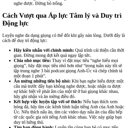
nghe được. Đừng bỏ trống.
Cách Vượt qua Áp lực Tâm lý và Duy trì
Động lực
Luyện nghe đa dạng giọng có thể đôi khi gây nản lòng. Dưới đây là
cách để duy trì động lực:
Hãy kiên nhẫn với chính mình:
Quá trình cải thiện cần thời
gian. Đừng mong đợi kết quả ngay lập tức.
Chia nhỏ mục tiêu:
Thay vì đặt mục tiêu “nghe hiểu mọi
giọng”, hãy đặt mục tiêu nhỏ hơn như “trong tuần này tôi sẽ
tập trung nghe 3 bài podcast giọng Anh-Úc và chép chính tả
một đoạn 1 phút”.
Ăn mừng những tiến bộ nhỏ:
Khi bạn nghe hiểu được một
câu mà trước đây bạn không nghe được, hoặc nhận ra được
sự khác biệt về phát âm của một từ ở hai giọng khác nhau,
hãy ghi nhận và ăn mừng điều đó.
Kết hợp việc luyện tập với sở thích:
Nếu bạn thích xem
bóng đá, hãy tìm các kênh bình luận tiếng Anh của Anh hoặc
Úc. Nếu thích nấu ăn, tìm các video dạy nấu ăn của đầu bếp
từ các quốc gia nói tiếng Anh khác nhau. Việc này giúp bạn
duy trì hứng thú.
Tìm bạn đồng hành:
Luyện tập cùng bạn bè có mục tiêu