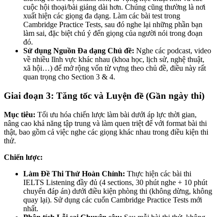
cuộc hội thoại/bài giảng dài hơn. Chúng cũng thường là nơi
xuất hiện các giọng đa dạng. Làm các bài test trong
Cambridge Practice Tests, sau đó nghe lại những phần bạn
làm sai, đặc biệt chú ý đến giọng của người nói trong đoạn
đó.
Sử dụng Nguồn Đa dạng Chủ đề:
Nghe các podcast, video
về nhiều lĩnh vực khác nhau (khoa học, lịch sử, nghệ thuật,
xã hội…) để mở rộng vốn từ vựng theo chủ đề, điều này rất
quan trọng cho Section 3 & 4.
Giai đoạn 3: Tăng tốc và Luyện đề (Gần ngày thi)
Mục tiêu:
Tối ưu hóa chiến lược làm bài dưới áp lực thời gian,
nâng cao khả năng tập trung và làm quen triệt để với format bài thi
thật, bao gồm cả việc nghe các giọng khác nhau trong điều kiện thi
thử.
Chiến lược:
Làm Đề Thi Thử Hoàn Chỉnh:
Thực hiện các bài thi
IELTS Listening đầy đủ (4 sections, 30 phút nghe + 10 phút
chuyển đáp án) dưới điều kiện phòng thi (không dừng, không
quay lại). Sử dụng các cuốn Cambridge Practice Tests mới
nhất.