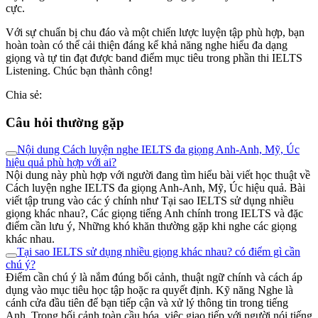
cực.
Với sự chuẩn bị chu đáo và một chiến lược luyện tập phù hợp, bạn
hoàn toàn có thể cải thiện đáng kể khả năng nghe hiểu đa dạng
giọng và tự tin đạt được band điểm mục tiêu trong phần thi IELTS
Listening. Chúc bạn thành công!
Chia sẻ:
Câu hỏi thường gặp
Nội dung Cách luyện nghe IELTS đa giọng Anh-Anh, Mỹ, Úc
hiệu quả phù hợp với ai?
Nội dung này phù hợp với người đang tìm hiểu bài viết học thuật về
Cách luyện nghe IELTS đa giọng Anh-Anh, Mỹ, Úc hiệu quả. Bài
viết tập trung vào các ý chính như Tại sao IELTS sử dụng nhiều
giọng khác nhau?, Các giọng tiếng Anh chính trong IELTS và đặc
điểm cần lưu ý, Những khó khăn thường gặp khi nghe các giọng
khác nhau.
Tại sao IELTS sử dụng nhiều giọng khác nhau? có điểm gì cần
chú ý?
Điểm cần chú ý là nắm đúng bối cảnh, thuật ngữ chính và cách áp
dụng vào mục tiêu học tập hoặc ra quyết định. Kỹ năng Nghe là
cánh cửa đầu tiên để bạn tiếp cận và xử lý thông tin trong tiếng
Anh. Trong bối cảnh toàn cầu hóa, việc giao tiếp với người nói tiếng