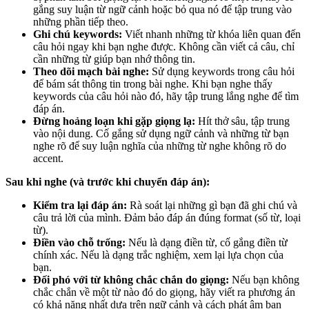
gắng suy luận từ ngữ cảnh hoặc bỏ qua nó để tập trung vào
những phần tiếp theo.
Ghi chú keywords:
Viết nhanh những từ khóa liên quan đến
câu hỏi ngay khi bạn nghe được. Không cần viết cả câu, chỉ
cần những từ giúp bạn nhớ thông tin.
Theo dõi mạch bài nghe:
Sử dụng keywords trong câu hỏi
để bám sát thông tin trong bài nghe. Khi bạn nghe thấy
keywords của câu hỏi nào đó, hãy tập trung lắng nghe để tìm
đáp án.
Đừng hoảng loạn khi gặp giọng lạ:
Hít thở sâu, tập trung
vào nội dung. Cố gắng sử dụng ngữ cảnh và những từ bạn
nghe rõ để suy luận nghĩa của những từ nghe không rõ do
accent.
Sau khi nghe (và trước khi chuyển đáp án):
Kiểm tra lại đáp án:
Rà soát lại những gì bạn đã ghi chú và
câu trả lời của mình. Đảm bảo đáp án đúng format (số từ, loại
từ).
Điền vào chỗ trống:
Nếu là dạng điền từ, cố gắng điền từ
chính xác. Nếu là dạng trắc nghiệm, xem lại lựa chọn của
bạn.
Đối phó với từ không chắc chắn do giọng:
Nếu bạn không
chắc chắn về một từ nào đó do giọng, hãy viết ra phương án
có khả năng nhất dựa trên ngữ cảnh và cách phát âm bạn