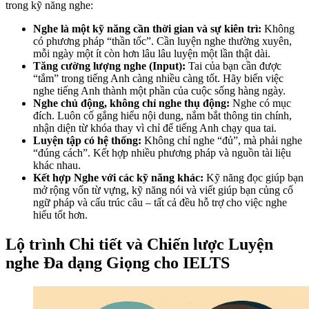
trong kỹ năng nghe:
Nghe là một kỹ năng cần thời gian và sự kiên trì:
Không
có phương pháp “thần tốc”. Cần luyện nghe thường xuyên,
mỗi ngày một ít còn hơn lâu lâu luyện một lần thật dài.
Tăng cường lượng nghe (Input):
Tai của bạn cần được
“tắm” trong tiếng Anh càng nhiều càng tốt. Hãy biến việc
nghe tiếng Anh thành một phần của cuộc sống hàng ngày.
Nghe chủ động, không chỉ nghe thụ động:
Nghe có mục
đích. Luôn cố gắng hiểu nội dung, nắm bắt thông tin chính,
nhận diện từ khóa thay vì chỉ để tiếng Anh chạy qua tai.
Luyện tập có hệ thống:
Không chỉ nghe “đủ”, mà phải nghe
“đúng cách”. Kết hợp nhiều phương pháp và nguồn tài liệu
khác nhau.
Kết hợp Nghe với các kỹ năng khác:
Kỹ năng đọc giúp bạn
mở rộng vốn từ vựng, kỹ năng nói và viết giúp bạn củng cố
ngữ pháp và cấu trúc câu – tất cả đều hỗ trợ cho việc nghe
hiểu tốt hơn.
Lộ trình Chi tiết và Chiến lược Luyện
nghe Đa dạng Giọng cho IELTS