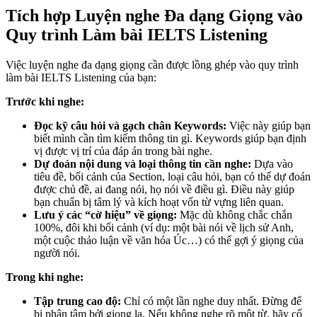
Tích hợp Luyện nghe Đa dạng Giọng vào
Quy trình Làm bài IELTS Listening
Việc luyện nghe đa dạng giọng cần được lồng ghép vào quy trình
làm bài IELTS Listening của bạn:
Trước khi nghe:
Đọc kỹ câu hỏi và gạch chân Keywords:
Việc này giúp bạn
biết mình cần tìm kiếm thông tin gì. Keywords giúp bạn định
vị được vị trí của đáp án trong bài nghe.
Dự đoán nội dung và loại thông tin cần nghe:
Dựa vào
tiêu đề, bối cảnh của Section, loại câu hỏi, bạn có thể dự đoán
được chủ đề, ai đang nói, họ nói về điều gì. Điều này giúp
bạn chuẩn bị tâm lý và kích hoạt vốn từ vựng liên quan.
Lưu ý các “cờ hiệu” về giọng:
Mặc dù không chắc chắn
100%, đôi khi bối cảnh (ví dụ: một bài nói về lịch sử Anh,
một cuộc thảo luận về văn hóa Úc…) có thể gợi ý giọng của
người nói.
Trong khi nghe:
Tập trung cao độ:
Chỉ có một lần nghe duy nhất. Đừng để
bị phân tâm bởi giọng lạ. Nếu không nghe rõ một từ, hãy cố