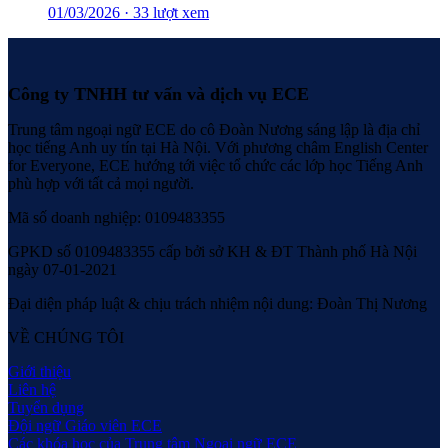
01/03/2026
·
33 lượt xem
Công ty TNHH tư vấn và dịch vụ ECE
Trung tâm ngoại ngữ ECE do cô Đoàn Nương sáng lập là địa chỉ
học tiếng Anh uy tín tại Hà Nội. Với phương châm English Center
for Everyone, ECE hướng tới việc tổ chức các lớp học Tiếng Anh
phù hợp với tất cả mọi người.
Mã số doanh nghiệp: 0109483355
GPKD số 0109483355 cấp bởi sở KH & ĐT Thành phố Hà Nội
ngày 07-01-2021
Đại diện pháp luật & chịu trách nhiệm nội dung: Đoàn Thị Nương
VỀ CHÚNG TÔI
Giới thiệu
Liên hệ
Tuyển dụng
Đội ngữ Giáo viên ECE
Các khóa học của Trung tâm Ngoại ngữ ECE