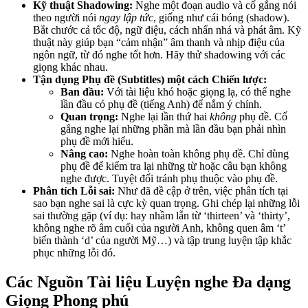
Kỹ thuật Shadowing:
Nghe một đoạn audio và cố gắng nói
theo người nói
ngay lập tức
, giống như cái bóng (shadow).
Bắt chước cả tốc độ, ngữ điệu, cách nhấn nhá và phát âm. Kỹ
thuật này giúp bạn “cảm nhận” âm thanh và nhịp điệu của
ngôn ngữ, từ đó nghe tốt hơn. Hãy thử shadowing với các
giọng khác nhau.
Tận dụng Phụ đề (Subtitles) một cách Chiến lược:
Ban đầu:
Với tài liệu khó hoặc giọng lạ, có thể nghe
lần đầu có phụ đề (tiếng Anh) để nắm ý chính.
Quan trọng:
Nghe lại lần thứ hai
không
phụ đề. Cố
gắng nghe lại những phần mà lần đầu bạn phải nhìn
phụ đề mới hiểu.
Nâng cao:
Nghe hoàn toàn không phụ đề. Chỉ dùng
phụ đề để kiểm tra lại những từ hoặc câu bạn không
nghe được. Tuyệt đối tránh phụ thuộc vào phụ đề.
Phân tích Lỗi sai:
Như đã đề cập ở trên, việc phân tích tại
sao bạn nghe sai là cực kỳ quan trọng. Ghi chép lại những lỗi
sai thường gặp (ví dụ: hay nhầm lẫn từ ‘thirteen’ và ‘thirty’,
không nghe rõ âm cuối của người Anh, không quen âm ‘t’
biến thành ‘d’ của người Mỹ…) và tập trung luyện tập khắc
phục những lỗi đó.
Các Nguồn Tài liệu Luyện nghe Đa dạng
Giọng Phong phú