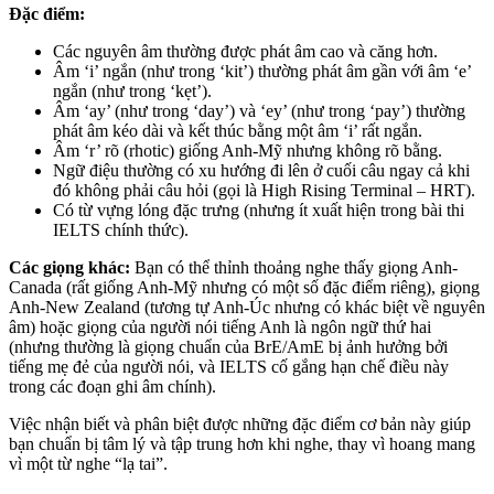
Đặc điểm:
Các nguyên âm thường được phát âm cao và căng hơn.
Âm ‘i’ ngắn (như trong ‘kit’) thường phát âm gần với âm ‘e’
ngắn (như trong ‘kẹt’).
Âm ‘ay’ (như trong ‘day’) và ‘ey’ (như trong ‘pay’) thường
phát âm kéo dài và kết thúc bằng một âm ‘i’ rất ngắn.
Âm ‘r’ rõ (rhotic) giống Anh-Mỹ nhưng không rõ bằng.
Ngữ điệu thường có xu hướng đi lên ở cuối câu ngay cả khi
đó không phải câu hỏi (gọi là High Rising Terminal – HRT).
Có từ vựng lóng đặc trưng (nhưng ít xuất hiện trong bài thi
IELTS chính thức).
Các giọng khác:
Bạn có thể thỉnh thoảng nghe thấy giọng Anh-
Canada (rất giống Anh-Mỹ nhưng có một số đặc điểm riêng), giọng
Anh-New Zealand (tương tự Anh-Úc nhưng có khác biệt về nguyên
âm) hoặc giọng của người nói tiếng Anh là ngôn ngữ thứ hai
(nhưng thường là giọng chuẩn của BrE/AmE bị ảnh hưởng bởi
tiếng mẹ đẻ của người nói, và IELTS cố gắng hạn chế điều này
trong các đoạn ghi âm chính).
Việc nhận biết và phân biệt được những đặc điểm cơ bản này giúp
bạn chuẩn bị tâm lý và tập trung hơn khi nghe, thay vì hoang mang
vì một từ nghe “lạ tai”.