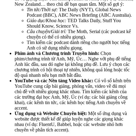
New Zealand… theo chủ đề bạn quan tâm. Một số gợi ý:
Tin tức/Thời sự:
The Daily (NYT), Global News
Podcast (BBC), ABC News Briefing (ABC Australia).
Giáo dục/Khoa học:
TED Talks Daily, Stuff You
Should Know, Science Vs.
Câu chuyện/Giải trí:
The Moth, Serial (các podcast kể
chuyện có thể có nhiều giọng).
Tìm kiếm các podcast dành riêng cho người học tiếng
Anh có sử dụng nhiều giọng.
Phim ảnh và Chương trình Truyền hình:
Chọn
phim/chương trình từ Anh, Mỹ, Úc… Nghe với phụ đề tiếng
Anh lúc đầu, sau đó nghe lại không phụ đề. Lưu ý chọn các
chương trình có hội thoại tự nhiên, không quá lóng hoặc tốc
độ quá nhanh nếu bạn mới bắt đầu.
YouTube và các Nền tảng Video khác:
Có vô số kênh trên
YouTube cung cấp bài giảng, phỏng vấn, video về đủ mọi
chủ đề với nhiều giọng khác nhau. Tìm kiếm các kênh của
các trường đại học Anh, Mỹ, Úc (ví dụ: các bài giảng công
khai), các kênh tin tức, các kênh học tiếng Anh chuyên về
accent.
Ứng dụng và Website Chuyên biệt:
Một số ứng dụng và
website được thiết kế để giúp luyện nghe các giọng khác
nhau (ví dụ: FluentU, Babbel, hoặc các website nhỏ hơn
chuyên về phân tích accent).