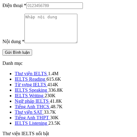
Điện thoại
*
Nội dung
*
Gửi Bình luận
Danh mục
Thư viện IELTS
1.4M
IELTS Reading
615.6K
Từ vựng IELTS
414K
IELTS Speaking
336.8K
IELTS Writing
230K
Ngữ pháp IELTS
41.8K
Tiếng Anh THCS
48.7K
Thư viện SAT
33.7K
Tiếng Anh THPT
30K
IELTS Listening
23.5K
Thư viện IELTS nổi bật