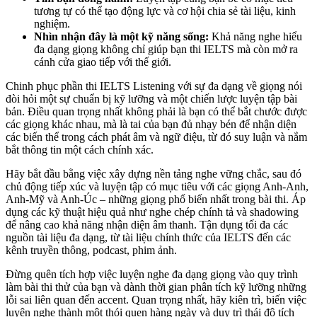
tương tự có thể tạo động lực và cơ hội chia sẻ tài liệu, kinh
nghiệm.
Nhìn nhận đây là một kỹ năng sống:
Khả năng nghe hiểu
đa dạng giọng không chỉ giúp bạn thi IELTS mà còn mở ra
cánh cửa giao tiếp với thế giới.
Chinh phục phần thi IELTS Listening với sự đa dạng về giọng nói
đòi hỏi một sự chuẩn bị kỹ lưỡng và một chiến lược luyện tập bài
bản. Điều quan trọng nhất không phải là bạn có thể bắt chước được
các giọng khác nhau, mà là tai của bạn đủ nhạy bén để nhận diện
các biến thể trong cách phát âm và ngữ điệu, từ đó suy luận và nắm
bắt thông tin một cách chính xác.
Hãy bắt đầu bằng việc xây dựng nền tảng nghe vững chắc, sau đó
chủ động tiếp xúc và luyện tập có mục tiêu với các giọng Anh-Anh,
Anh-Mỹ và Anh-Úc – những giọng phổ biến nhất trong bài thi. Áp
dụng các kỹ thuật hiệu quả như nghe chép chính tả và shadowing
để nâng cao khả năng nhận diện âm thanh. Tận dụng tối đa các
nguồn tài liệu đa dạng, từ tài liệu chính thức của IELTS đến các
kênh truyền thông, podcast, phim ảnh.
Đừng quên tích hợp việc luyện nghe đa dạng giọng vào quy trình
làm bài thi thử của bạn và dành thời gian phân tích kỹ lưỡng những
lỗi sai liên quan đến accent. Quan trọng nhất, hãy kiên trì, biến việc
luyện nghe thành một thói quen hàng ngày và duy trì thái độ tích