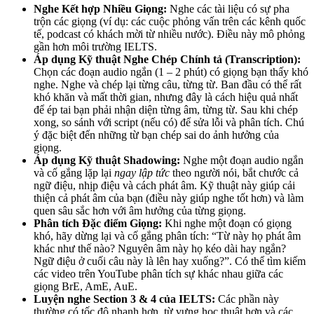
Nghe Kết hợp Nhiều Giọng:
Nghe các tài liệu có sự pha
trộn các giọng (ví dụ: các cuộc phỏng vấn trên các kênh quốc
tế, podcast có khách mời từ nhiều nước). Điều này mô phỏng
gần hơn môi trường IELTS.
Áp dụng Kỹ thuật Nghe Chép Chính tả (Transcription):
Chọn các đoạn audio ngắn (1 – 2 phút) có giọng bạn thấy khó
nghe. Nghe và chép lại từng câu, từng từ. Ban đầu có thể rất
khó khăn và mất thời gian, nhưng đây là cách hiệu quả nhất
để ép tai bạn phải nhận diện từng âm, từng từ. Sau khi chép
xong, so sánh với script (nếu có) để sửa lỗi và phân tích. Chú
ý đặc biệt đến những từ bạn chép sai do ảnh hưởng của
giọng.
Áp dụng Kỹ thuật Shadowing:
Nghe một đoạn audio ngắn
và cố gắng lặp lại
ngay lập tức
theo người nói, bắt chước cả
ngữ điệu, nhịp điệu và cách phát âm. Kỹ thuật này giúp cải
thiện cả phát âm của bạn (điều này giúp nghe tốt hơn) và làm
quen sâu sắc hơn với âm hưởng của từng giọng.
Phân tích Đặc điểm Giọng:
Khi nghe một đoạn có giọng
khó, hãy dừng lại và cố gắng phân tích: “Từ này họ phát âm
khác như thế nào? Nguyên âm này họ kéo dài hay ngắn?
Ngữ điệu ở cuối câu này là lên hay xuống?”. Có thể tìm kiếm
các video trên YouTube phân tích sự khác nhau giữa các
giọng BrE, AmE, AuE.
Luyện nghe Section 3 & 4 của IELTS:
Các phần này
thường có tốc độ nhanh hơn, từ vựng học thuật hơn và các