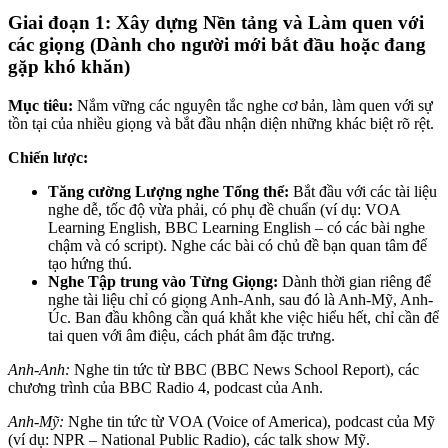
Giai đoạn 1: Xây dựng Nền tảng và Làm quen với
các giọng (Dành cho người mới bắt đầu hoặc đang
gặp khó khăn)
Mục tiêu:
Nắm vững các nguyên tắc nghe cơ bản, làm quen với sự
tồn tại của nhiều giọng và bắt đầu nhận diện những khác biệt rõ rệt.
Chiến lược:
Tăng cường Lượng nghe Tổng thể:
Bắt đầu với các tài liệu
nghe dễ, tốc độ vừa phải, có phụ đề chuẩn (ví dụ: VOA
Learning English, BBC Learning English – có các bài nghe
chậm và có script). Nghe các bài có chủ đề bạn quan tâm để
tạo hứng thú.
Nghe Tập trung vào Từng Giọng:
Dành thời gian riêng để
nghe tài liệu chỉ có giọng Anh-Anh, sau đó là Anh-Mỹ, Anh-
Úc. Ban đầu không cần quá khắt khe việc hiểu hết, chỉ cần để
tai quen với âm điệu, cách phát âm đặc trưng.
Anh-Anh:
Nghe tin tức từ BBC (BBC News School Report), các
chương trình của BBC Radio 4, podcast của Anh.
Anh-Mỹ:
Nghe tin tức từ VOA (Voice of America), podcast của Mỹ
(ví dụ: NPR – National Public Radio), các talk show Mỹ.